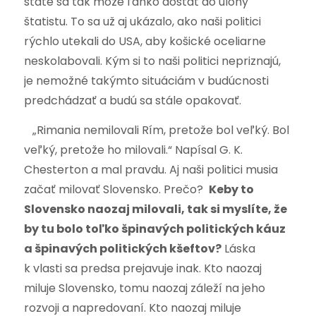
štáte sa tak môže ľahko dostať do úlohy
štatistu. To sa už aj ukázalo, ako naši politici
rýchlo utekali do USA, aby košické oceliarne
neskolabovali. Kým si to naši politici nepriznajú,
je nemožné takýmto situáciám v budúcnosti
predchádzať a budú sa stále opakovať.
„Rimania nemilovali Rím, pretože bol veľký. Bol
veľký, pretože ho milovali.“ Napísal G. K.
Chesterton a mal pravdu. Aj naši politici musia
začať milovať Slovensko. Prečo?
Keby to
Slovensko naozaj milovali, tak si myslíte, že
by tu bolo toľko špinavých politických káuz
a špinavých politických kšeftov?
Láska
k vlasti sa predsa prejavuje inak. Kto naozaj
miluje Slovensko, tomu naozaj záleží na jeho
rozvoji a napredovaní. Kto naozaj miluje