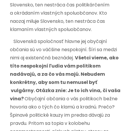
Slovensko, ten nestráca čas politikárčením
a okrádaním vlastných spoluobčanov. Kto
naozaj miluje Slovensko, ten nestráca čas
klamaním vlastných spoluobčanov.
Slovenská spoločnosť hlavne jej obyčajní
občania sú vo väčšine nespokojní. Šíri sa medzi
nimi aj existenčná beznádej.
Všetci vieme, ako
títo nespokojní ľudia vám politikom
nadávajú, a za čo vás majú. Nebudem
konkrétny, aby som tu nemusel byť
vulgárny. Otázka znie: Je to ich vina, či vaša
vina?
Obyčajní občania o vás politikoch bežne
hovoria ako o tých čo klamú a kradnú. Prečo?
Špinavé politické kauzy im predsa dávajú za
pravdu. Pritom sa topia v kolobehu