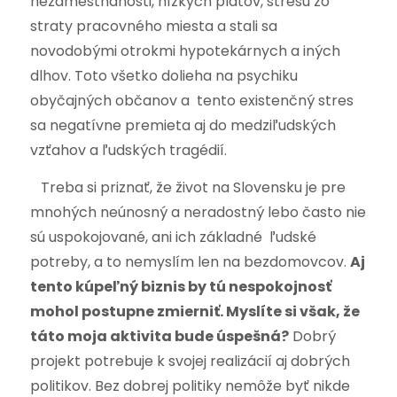
nezamestnanosti, nízkych platov, stresu zo
straty pracovného miesta a stali sa
novodobými otrokmi hypotekárnych a iných
dlhov. Toto všetko dolieha na psychiku
obyčajných občanov a tento existenčný stres
sa negatívne premieta aj do medziľudských
vzťahov a ľudských tragédií.
Treba si priznať, že život na Slovensku je pre
mnohých neúnosný a neradostný lebo často nie
sú uspokojované, ani ich základné ľudské
potreby, a to nemyslím len na bezdomovcov.
Aj
tento kúpeľný biznis by tú nespokojnosť
mohol postupne zmierniť. Myslíte si však, že
táto moja aktivita bude úspešná?
Dobrý
projekt potrebuje k svojej realizácií aj dobrých
politikov. Bez dobrej politiky nemôže byť nikde