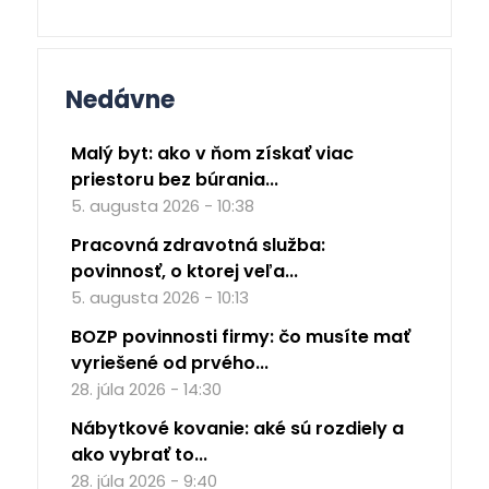
Nedávne
Malý byt: ako v ňom získať viac
priestoru bez búrania...
5. augusta 2026 - 10:38
Pracovná zdravotná služba:
povinnosť, o ktorej veľa...
5. augusta 2026 - 10:13
BOZP povinnosti firmy: čo musíte mať
vyriešené od prvého...
28. júla 2026 - 14:30
Nábytkové kovanie: aké sú rozdiely a
ako vybrať to...
28. júla 2026 - 9:40