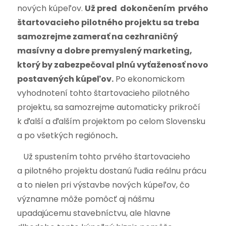
nových kúpeľov.
Už pred dokončením prvého
štartovacieho pilotného projektu sa treba
samozrejme zamerať na cezhraničný
masívny a dobre premyslený marketing,
ktorý by zabezpečoval plnú vyťaženosť novo
postavených kúpeľov.
Po ekonomickom
vyhodnotení tohto štartovacieho pilotného
projektu, sa samozrejme automaticky prikročí
k ďalší a ďalším projektom po celom Slovensku
a po všetkých regiónoch
.
Už spustením tohto prvého štartovacieho
a pilotného projektu dostanú ľudia reálnu prácu
a to nielen pri výstavbe nových kúpeľov, čo
významne môže pomôcť aj nášmu
upadajúcemu stavebníctvu, ale hlavne