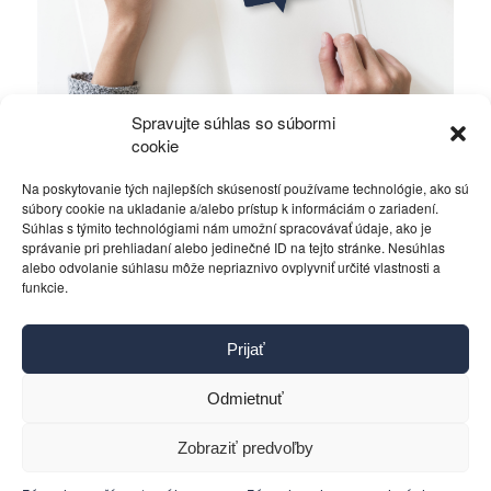
Spravujte súhlas so súbormi
Nikodým – Mika – Fico, je to len náhoda?
cookie
Na poskytovanie tých najlepších skúseností používame technológie, ako sú
Politika
29. februára 2016
súbory cookie na ukladanie a/alebo prístup k informáciám o zariadení.
Súhlas s týmito technológiami nám umožní spracovávať údaje, ako je
správanie pri prehliadaní alebo jedinečné ID na tejto stránke. Nesúhlas
alebo odvolanie súhlasu môže nepriaznivo ovplyvniť určité vlastnosti a
funkcie.
Kontakt
Prijať
Pravidlá používania
Reklama
Odmietnuť
Cookies
Ochrana osobných údajov
Zobraziť predvoľby
Reklamácie a žiadosti