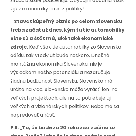
situáciu stále podceňujú. Obyčajní občania však
žijú z ekonomiky a nie z politiky!
Stavať kúpeľný biznis po celom Slovensku
treba začať už dnes, kým tu tie automobilky
ešte sú a štát má, aké také ekonomické
zdroje.
Keď však tie automobilky zo Slovenska
odídu, tak vtedy už bude neskoro. Dnešná
montážna ekonomika Slovenska, nie je
výsledkom nášho potenciálu a nezaručuje
žiadnu budúcnosť Slovensku. Slovensko má
určite na viac. Slovensko môže vyrásť, len na
veľkých projektoch, ale na to potrebuje aj
veľkých a vizionárskych politikov. Nebojme sa
napredovať a rásť.
P.S. „To, čo bude za 20 rokov sa za
č
ína už