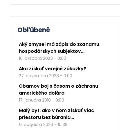
Obľúbené
Aký zmysel má zápis do zoznamu
hospodárskych subjektov...
16. októbra 2023 - 0:00
Ako získať verejné zákazky?
27. novembra 2023 - 0:00
Obamov boj s časom o záchranu
amerického dolára
17. januára 2010 - 0:00
Malý byt: ako v ňom získať viac
priestoru bez búrania...
5. augusta 2026 - 10:38