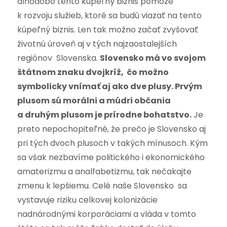
dlhodobo tento kúpeľný biznis pomôže
k rozvoju služieb, ktoré sa budú viazať na tento
kúpeľný biznis. Len tak možno začať zvyšovať
životnú úroveň aj v tých najzaostalejších
regiónov Slovenska.
Slovensko má vo svojom
štátnom znaku dvojkríž, čo možno
symbolicky vnímať aj ako dve plusy. Prvým
plusom sú morálni a múdri občania
a druhým plusom je prírodne bohatstvo.
Je
preto nepochopiteľné, že prečo je Slovensko aj
pri tých dvoch plusoch v takých mínusoch. Kým
sa však nezbavíme politického i ekonomického
amaterizmu a analfabetizmu, tak nečakajte
zmenu k lepšiemu. Celé naše Slovensko sa
vystavuje riziku celkovej kolonizácie
nadnárodnými korporáciami a vláda v tomto