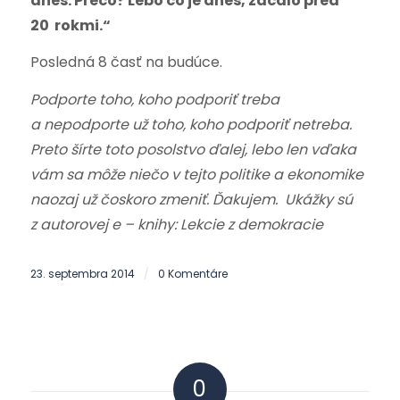
dnes. Prečo? Lebo čo je dnes, začalo pred
20 rokmi.“
Posledná 8 časť na budúce.
Podporte toho, koho podporiť treba
a nepodporte už toho, koho podporiť netreba.
Preto šírte toto posolstvo ďalej, lebo len vďaka
vám sa môže niečo v tejto politike a ekonomike
naozaj už čoskoro zmeniť. Ďakujem. Ukážky sú
z autorovej e – knihy: Lekcie z demokracie
23. septembra 2014
0 Komentáre
/
0