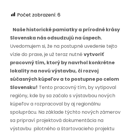
Počet zobrazení:
6
Naše historické pamiatky a prírodné krásy
Slovenska nás odsudzujú na úspech.
Uvedomujem si, že na postupné uvedenie tejto
vízie do praxe, je už teraz nutné
vytvoriť
pracovný tím, ktorý by navrhol konkrétne
lokality na novú výstavbu, či rozvoj
súčasných kúpeľov a to postupne po celom
Slovensku!
Tento pracovný tím, by vytipoval
regióny, kde by sa začalo s výstavbou nových
kúpeľov a rozpracoval by aj regionálnu
spoluprácu. Na základe týchto nových zámerov
sa pripraví projektová dokumentácia na
výstavbu pilotného a štartovacieho projektu