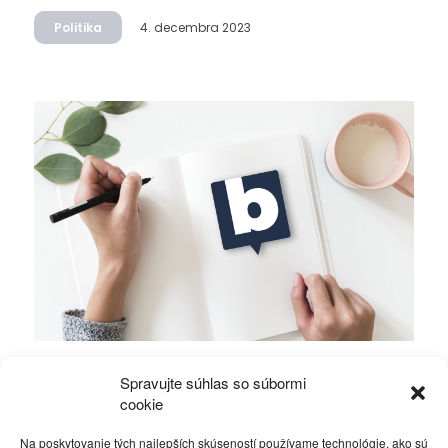
Politika
4. decembra 2023
Mierové rozhovory vedú Zalužný s
Spravujte súhlas so súbormi
Gerasimovom?
cookie
Na poskytovanie tých najlepších skúseností používame technológie, ako sú
Politika
4. decembra 2023