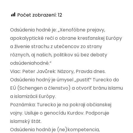
Počet zobrazení:
12
Odsúdenia hodné je: „Xenofóbne prejavy,
apokalyptické reči o obrane kresťanskej Európy
a živenie strachu z utečencov zo strany
rôznych, aj našich, politikov sú bez debaty
odsúdeniahodné.“
Viac: Peter Javůrek: Názory, Pravda dnes.
Odsúdenia hodný je úmysel „pustiť“ Turecko do
EÚ (Schengen a členstvo) a otvoriť bránu islamu
a islamizácii Európy.
Poznámka: Turecko je na pokraji občianskej
vojny. Usiluje o genocídu Kurdov. Podporuje
islamský štát.
Odsúdenia hodná je (ne)kompetencia,