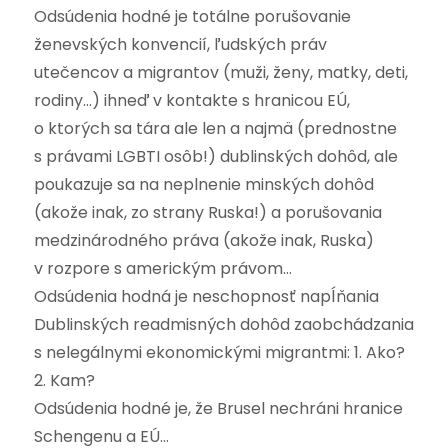
Odsúdenia hodné je totálne porušovanie
ženevských konvencií, ľudských práv
utečencov a migrantov (muži, ženy, matky, deti,
rodiny…) ihneď v kontakte s hranicou EÚ,
o ktorých sa tára ale len a najmä (prednostne
s právami LGBTI osôb!) dublinských dohôd, ale
poukazuje sa na neplnenie minských dohôd
(akože inak, zo strany Ruska!) a porušovania
medzinárodného práva (akože inak, Ruska)
v rozpore s americkým právom…
Odsúdenia hodná je neschopnosť napĺňania
Dublinských readmisných dohôd zaobchádzania
s nelegálnymi ekonomickými migrantmi: 1. Ako?
2. Kam?
Odsúdenia hodné je, že Brusel nechráni hranice
Schengenu a EÚ…