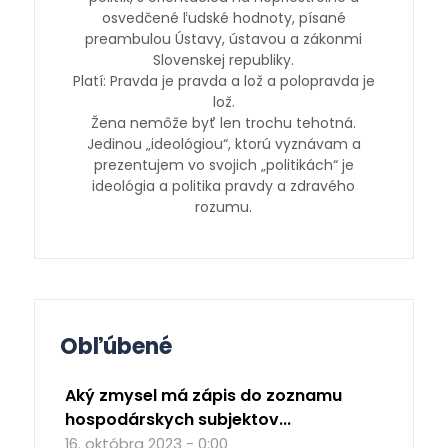
osvedčené ľudské hodnoty, písané
preambulou Ústavy, ústavou a zákonmi
Slovenskej republiky.
Platí: Pravda je pravda a lož a polopravda je
lož.
Žena nemôže byť len trochu tehotná.
Jedinou „ideológiou“, ktorú vyznávam a
prezentujem vo svojich „politikách“ je
ideológia a politika pravdy a zdravého
rozumu.
Obľúbené
Aký zmysel má zápis do zoznamu
hospodárskych subjektov...
16. októbra 2023 - 0:00