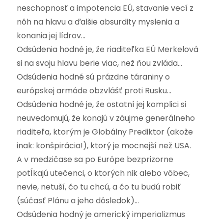
neschopnosť a impotencia EÚ, stavanie vecí z
nôh na hlavu a ďalšie absurdity myslenia a
konania jej lídrov…
Odsúdenia hodné je, že riaditeľka EÚ Merkelová
si na svoju hlavu berie viac, než ňou zvláda…
Odsúdenia hodné sú prázdne táraniny o
európskej armáde obzvlášť proti Rusku…
Odsúdenia hodné je, že ostatní jej komplici si
neuvedomujú, že konajú v záujme generálneho
riaditeľa, ktorým je Globálny Prediktor (akože
inak: konšpirácia!), ktorý je mocnejší než USA.
A v medzičase sa po Európe bezprizorne
potĺkajú utečenci, o ktorých nik alebo vôbec,
nevie, netuší, čo tu chcú, a čo tu budú robiť
(súčasť Plánu a jeho dôsledok)…
Odsúdenia hodný je americký imperializmus