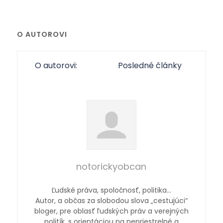
O AUTOROVI
O autorovi:
Posledné články
notorickyobcan
Ľudské práva, spoločnosť, politika…
Autor, a občas za slobodou slova „cestujúci“
bloger, pre oblasť ľudských práv a verejných
politík, s orientáciou na nepriestrelné a