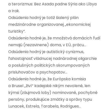
a terorizmus: Bez Asada padne Sýria ako Líbya
a Irak.
Odsúdenia hodný je totiž šialený plán
medzinárodne organizovanej „ekonomickej
turistiky“.
Odsúdenia hodné je, že množstvá domácich ľudí
nemajú (nezavinene) doma, v EÚ, prácu…
Odsúdenia hodný je autistický cynizmus,
ľahostajnosť vládnucej nadnárodnej oligarchie
a poslušných politických skorumpovaných
prisluhovačov a psychopatov…
Odsúdenia hodné je, že Európska komisia
a Brusel „živí“ kadejaké nikým nevolené, len
kýmsi (záujmová loby) nominované, pochybné
persóny, produkujúce zmätky a správy typu
Lunacek, Estrela, Tarabela, Rodrigues…