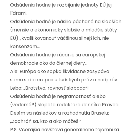
Odsúdenia hodné je rozbíjanie jednoty EÚ jej
lídrami.
Odsúdenia hodné je násilie páchané na slabších
(menšie a ekonomicky slabšie a mladšie štáty
EÚ) „kvalifikovanou“ väčšinou silnejších, nie
konsenzom…
Odsúdenia hodné je rúcanie sa európskej
demokracie ako do čiernej diery…
Ale: Európa ako sopka likvidačne zasypáva
samú seba erupciou ľudských práv a nadpráv…
Lebo: „Bratstvo, rovnosť sloboda“!
Odsúdenia hodná je negramotnosť alebo
(vedomá?) slepota redaktora denníka Pravda.
Desím sa následkov a rozhodnutia Bruselu:
„Zachráň sa, kto a ako môžeš!“
P.S. Včerajšia návšteva generálneho tajomníka