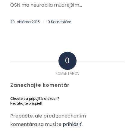
OSN ma neurobila múdrejším…
20. októbra 2015
0 Komentáre
/
0
KOMENTÁROV
Zanechajte komentár
Chcete sa pripojiť k diskusii?
Neváhajte prispieť!
Prepáčte, ale pred zanechaním
komentára sa musíte
prihlásiť
.