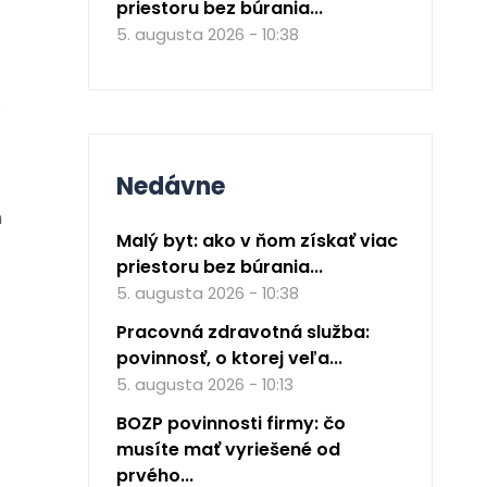
priestoru bez búrania...
5. augusta 2026 - 10:38
ý
Nedávne
m
Malý byt: ako v ňom získať viac
priestoru bez búrania...
5. augusta 2026 - 10:38
Pracovná zdravotná služba:
povinnosť, o ktorej veľa...
5. augusta 2026 - 10:13
BOZP povinnosti firmy: čo
musíte mať vyriešené od
prvého...