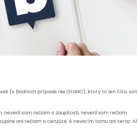
vek (v žiadnom prípade nie OĽaNO), ktorý to len číta, so
 neveril som rečiam o zaujatosti, neveril som rečiam
kupine ani rečiam o cenzúre. A neverím tomu ani teraz. A