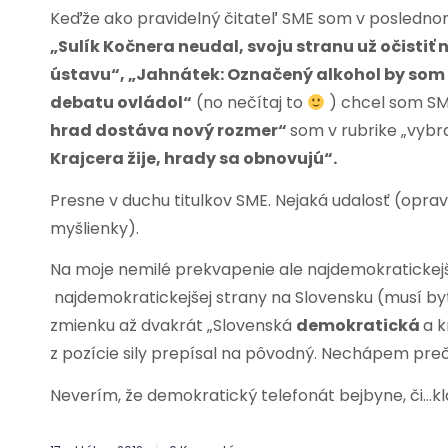
Keďže ako pravidelný čitateľ SME som v poslednom
„Sulík Kočnera neudal, svoju stranu už očistiť
ústavu“, „Jahnátek: Označený alkohol by som 
debatu ovládol“
(no nečítaj to
) chcel som SM
hrad dostáva nový rozmer“
som v rubrike „vybra
Krajcera žije, hrady sa obnovujú“.
Presne v duchu titulkov SME. Nejaká udalosť (opr
myšlienky).
Na moje nemilé prekvapenie ale najdemokratickejší
najdemokratickejšej strany na Slovensku (musí by
zmienku až dvakrát „Slovenská
demokratická
a k
z pozície sily prepísal na pôvodný. Nechápem pre
Neverím, že demokratický telefonát bejbyne, či…