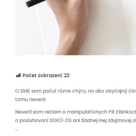
Počet zobrazení:
22
O SME som počul rôzne chýry, no ako obyčajný člo
tomu neveril.
Neveril som rečiam o manipulatívnych PR článkoch,
o posluhovaní SDKÚ-DS ani žiadnej inej záujmovej s
…