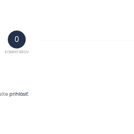
0
KOMENTÁROV
síte
prihlásiť
.