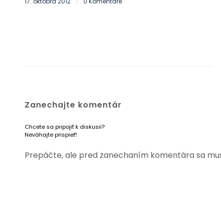
17. októbra 2012
0 Komentáre
/
Zanechajte komentár
Chcete sa pripojiť k diskusii?
Neváhajte prispieť!
Prepáčte, ale pred zanechaním komentára sa mu