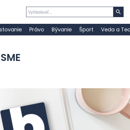
Search Button
Search
for:
stovanie
Právo
Bývanie
Šport
Veda a Tec
 SME