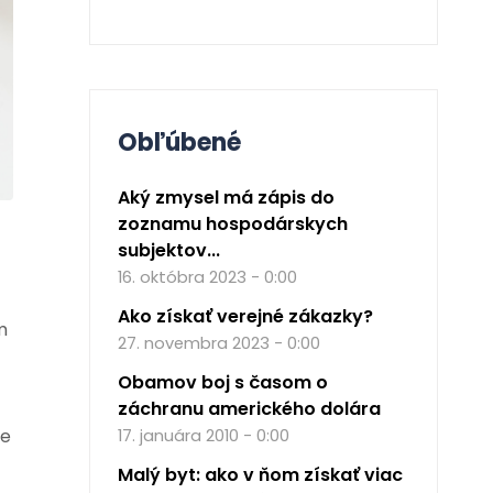
Obľúbené
Aký zmysel má zápis do
zoznamu hospodárskych
subjektov...
16. októbra 2023 - 0:00
Ako získať verejné zákazky?
m
27. novembra 2023 - 0:00
Obamov boj s časom o
záchranu amerického dolára
le
17. januára 2010 - 0:00
Malý byt: ako v ňom získať viac