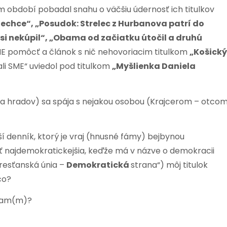
 období pobadal snahu o väčšiu údernosť ich titulkov
 nechce“, „Posudok: Strelec z Hurbanova patrí do
si nekúpil“, „Obama od začiatku útočil a druhú
E pomôcť a článok s nič nehovoriacim titulkom
„Košick
li SME“ uviedol pod titulkom
„Myšlienka Daniela
ava hradov) sa spája s nejakou osobou (Krajcerom – otco
 denník, ktorý je vraj (hnusné fámy) bejbynou
ť najdemokratickejšia, keďže má v názve o demokracii
resťanská únia –
Demokratická
strana“) môj titulok
čo?
klam(m)?