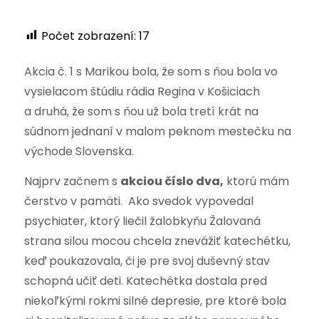
Počet zobrazení:
17
Akcia č. 1 s Marikou bola, že som s ňou bola vo
vysielacom štúdiu rádia Regina v Košiciach
a druhá, že som s ňou už bola tretí krát na
súdnom jednaní v malom peknom mestečku na
východe Slovenska.
Najprv začnem s
akciou číslo dva,
ktorú mám
čerstvo v pamäti. Ako svedok vypovedal
psychiater, ktorý liečil žalobkyňu Žalovaná
strana silou mocou chcela znevážiť katechétku,
keď poukazovala, či je pre svoj duševný stav
schopná učiť deti. Katechétka dostala pred
niekoľkými rokmi silné depresie, pre ktoré bola