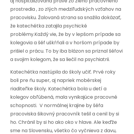
aj hospitalizovaná práve zo zlého pracovného
prostredia , zo zlých medziľudských vzťahov na
pracovisku. Žalovaná strana sa snažila dokázať,
že katechétka zatajila psychické
problémy.Každý vie, že by v lepšom prípade sa
kolegovia a šéf uškŕňali a v horšom prípade by
prišiel o prácu. To by iba blázon sa priznal šéfovi
a svojim kolegom, že sa liečil na psychiatrii.
Katechétka nastúpila do školy učiť. Prvé roky
boli pre ňu super, aj napriek mobérskej
riaditeľke školy. Katechétka bola u detí a
kolegov obľúbená, mala vynikajúce pracovné
schopnosti. V normálnej krajine by šéfa
pracoviska šikovný pracovník tešil a cenil by si
ho. Chránil by si ho ako oko v hlave. Ale keďže
sme na Slovensku, všetko čo vyčnieva z davu,