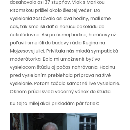
dosahovala asi 37 stupňov. Vlak s Marikou
Ritomskou prišiel okolo šiestej večer. Do
vysielania zostávalo asi dva hodiny, mali sme
čas, tak sme išli dať si horúcu čokoládu do
čokoládovne. Asi po ôsmej hodine, horúčavy už
poľavili sme išli do budovy rádia Regina na
Mojzesovej ulici. Privítala nás mladá sympatická
moderátorka. Bolo mi umožnené byť vo
vysielacom štúdiu aj počas nahrávania. Hodinu
pred vysielaním prebiehala príprava na živé
vysielanie. Potom začalo samotné live vysielanie.
Oknom prúdil svieži večerný vánok do štúdia.
Ku tejto milej akcii prikladám pár fotiek: