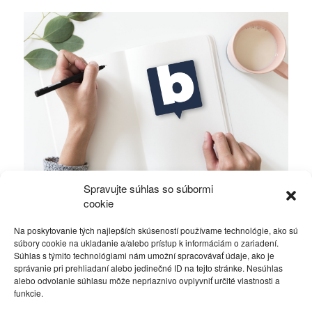
Spravujte súhlas so súbormi
Môj jednodňový výlet v Krakove
cookie
Na poskytovanie tých najlepších skúseností používame technológie, ako sú
Cestovanie
8. júna 2016
súbory cookie na ukladanie a/alebo prístup k informáciám o zariadení.
Súhlas s týmito technológiami nám umožní spracovávať údaje, ako je
správanie pri prehliadaní alebo jedinečné ID na tejto stránke. Nesúhlas
alebo odvolanie súhlasu môže nepriaznivo ovplyvniť určité vlastnosti a
funkcie.