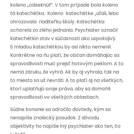
koleno „odseknúť“. V tom prípade bola koleno
tá katechétka. Koleno katechétke „uťali, lebo
ohrozovala riaditeľku školy. Katechétka
ochorela zo zlého jednania. Psychiater označil
katechétkin stav v súčasnosti ako uspokojivý.
S mladou katechétkou by asi nikto nemenil.
Konkrétne na ňu platí, že občan domáhajúc sa
spravodlivosti musí prejsť hotovým peklom. A to
nemá záruku, že vyhrá. Ak by aj vyhrala, tak na
to miesto sa už nevráti. A to platí aj na všetkých,
ktorí uplatňujú svoje práva, aby sa domohli
spravodlivosti vo všetkých oblastiach.
Súdne konanie sa odročilo dovtedy, kým sa
nenapíše znalecký posudok. Z dôvodu
objektivity ho napíše iný psychiater ako ten, čo