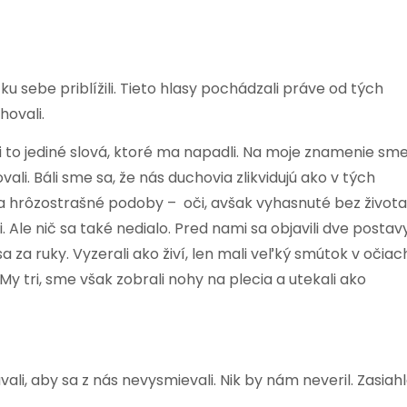
 ku sebe priblížili. Tieto hlasy pochádzali práve od tých
hovali.
i to jediné slová, ktoré ma napadli. Na moje znamenie sm
i. Báli sme sa, že nás duchovia zlikvidujú ako v tých
a hrôzostrašné podoby – oči, avšak vyhasnuté bez života
 Ale nič sa také nedialo. Pred nami sa objavili dve postavy
a za ruky. Vyzerali ako živí, len mali veľký smútok v očiac
 My tri, sme však zobrali nohy na plecia a utekali ako
li, aby sa z nás nevysmievali. Nik by nám neveril. Zasiah