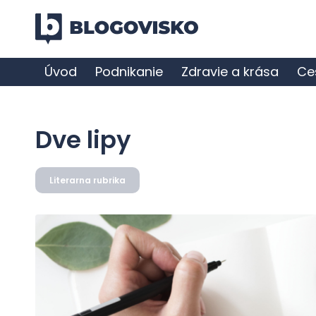
Úvod
Podnikanie
Zdravie a krása
Ce
Dve lipy
Literarna rubrika