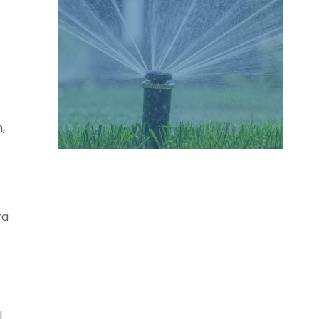
,
ra
l