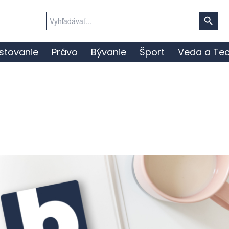
Search Button
Search
for:
stovanie
Právo
Bývanie
Šport
Veda a Tec