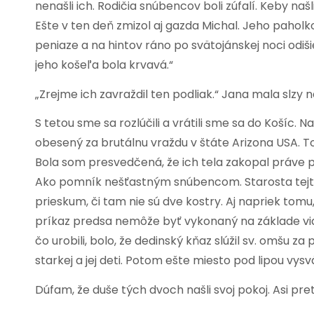
nenašli ich. Rodičia snúbencov boli zúfalí. Keby na
Ešte v ten deň zmizol aj gazda Michal. Jeho paholko
peniaze a na hintov ráno po svätojánskej noci odišiel 
jeho košeľa bola krvavá.“
„Zrejme ich zavraždil ten podliak.“ Jana mala slzy n
S tetou sme sa rozlúčili a vrátili sme sa do Košíc. 
obesený za brutálnu vraždu v štáte Arizona USA. T
Bola som presvedčená, že ich tela zakopal práve pod
Ako pomník nešťastným snúbencom. Starosta tejto 
prieskum, či tam nie sú dve kostry. Aj napriek tom
príkaz predsa nemôže byť vykonaný na základe vi
čo urobili, bolo, že dedinský kňaz slúžil sv. omšu z
starkej a jej deti. Potom ešte miesto pod lipou vysvä
Dúfam, že duše tých dvoch našli svoj pokoj. Asi pre