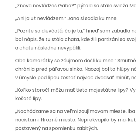
„Znova nevládzeš Gaba?“ pýtala sa stále svieža Ma
„Ani ja už nevládzem.“ Jana si sadla ku mne.
„Pozrite sa dievčatá, čo je tu,“ hneď som zabudla 
bol nápis, že tu stála chata, kde žili partizáni so sv
a chatu následne nevypálili.
Obe kamarátky so záujmom došli ku mne.“ Smutné,“
chránila pred páľavou slnka. Naozaj bol to hlúpy 
v úmysle pod lipou zostať najviac dvadsať minút, 
„Koľko storočí môžu mať tieto majestátne lipy? Vyz
košaté lipy.
„Nachádzame sa na veľmi zaujímavom mieste, iba pár
nacistami. Hrozné miesto. Neprekvapilo by ma, keby
postavený na spomienku zabitých.