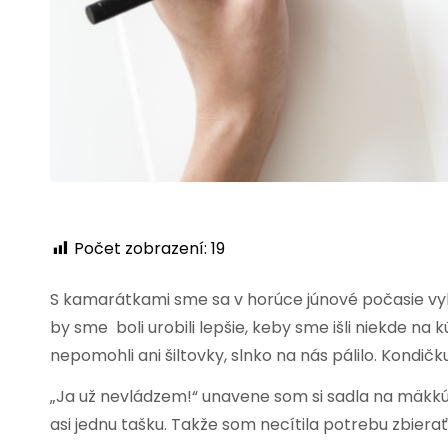
Počet zobrazení:
19
S kamarátkami sme sa v horúce júnové počasie vyb
by sme boli urobili lepšie, keby sme išli niekde na 
nepomohli ani šiltovky, slnko na nás pálilo. Kondi
„Ja už nevládzem!“ unavene som si sadla na mäkkú 
asi jednu tašku. Takže som necítila potrebu zbierať