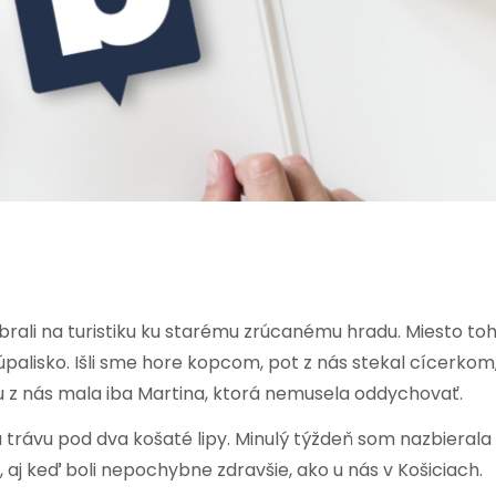
rali na turistiku ku starému zrúcanému hradu. Miesto to
kúpalisko. Išli sme hore kopcom, pot z nás stekal cícerkom
čku z nás mala iba Martina, ktorá nemusela oddychovať.
trávu pod dva košaté lipy. Minulý týždeň som nazbierala
, aj keď boli nepochybne zdravšie, ako u nás v Košiciach.