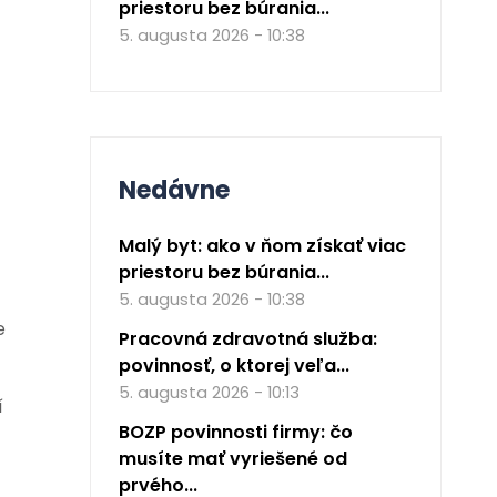
priestoru bez búrania...
5. augusta 2026 - 10:38
Nedávne
Malý byt: ako v ňom získať viac
priestoru bez búrania...
5. augusta 2026 - 10:38
e
Pracovná zdravotná služba:
povinnosť, o ktorej veľa...
5. augusta 2026 - 10:13
í
BOZP povinnosti firmy: čo
musíte mať vyriešené od
prvého...