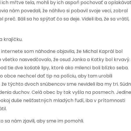
šli ich mŕtve tela, mohli by ich aspoň pochovať a oplakávať
via nám povedali, že náhlivo si pobavil svoje veci, zobral
preč. Báli sa ho spýtať čo sa deje. Videli iba, že sa vrátil,
a krajíčku.
Na internete som náhodne objavila, že Michal Kaprál bol
o všetko nasvedčovalo, že osud Janka a Katky bol krvavý.
 tie dve košaté lipy, ktoré ako milenci boli blízko seba.
obce nechcel dať tip na políciu, aby tam urobili
u, že týchto dvoch snúbencov sme nevideli iba my tri. Súd
denia duchov. Celá obec by tak vyšla na posmech. Jedin
a pokoj duše nešťastných mladých ľudí, iba v prítomnosti
til.
to sa nám zjavili, aby sme im pomohli.