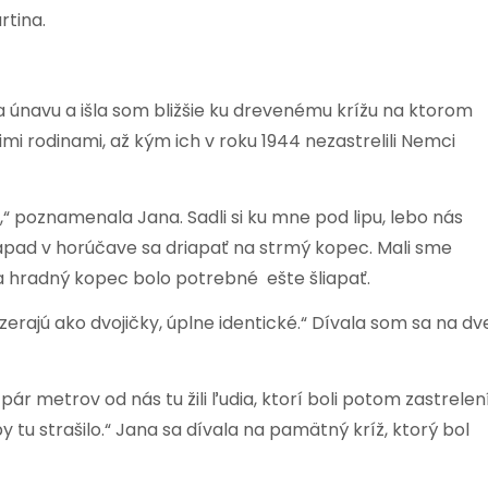
rtina.
na únavu a išla som bližšie ku drevenému krížu na ktorom
ojimi rodinami, až kým ich v roku 1944 nezastrelili Nemci
 poznamenala Jana. Sadli si ku mne pod lipu, lebo nás
nápad v horúčave sa driapať na strmý kopec. Mali sme
na hradný kopec bolo potrebné ešte šliapať.
erajú ako dvojičky, úplne identické.“ Dívala som sa na dv
 metrov od nás tu žili ľudia, ktorí boli potom zastrelen
 tu strašilo.“ Jana sa dívala na pamätný kríž, ktorý bol