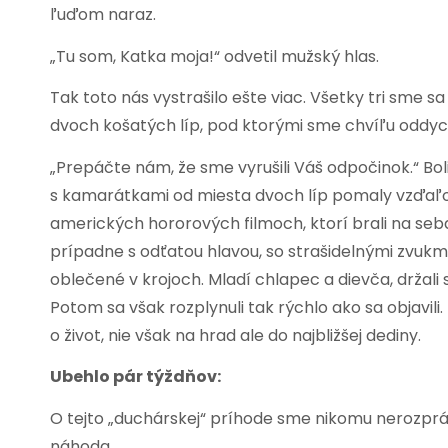
ľuďom naraz.
„Tu som, Katka moja!“ odvetil mužský hlas.
Tak toto nás vystrašilo ešte viac. Všetky tri sme sa
dvoch košatých líp, pod ktorými sme chvíľu oddyc
„Prepáčte nám, že sme vyrušili Váš odpočinok.“ Bol
s kamarátkami od miesta dvoch líp pomaly vzďaľoval
amerických hororových filmoch, ktorí brali na seb
prípadne s odťatou hlavou, so strašidelnými zvukmi.
oblečené v krojoch. Mladí chlapec a dievča, držali s
Potom sa však rozplynuli tak rýchlo ako sa objavili.
o život, nie však na hrad ale do najbližšej dediny.
Ubehlo pár týždňov:
O tejto „duchárskej“ príhode sme nikomu nerozpráva
náhoda.