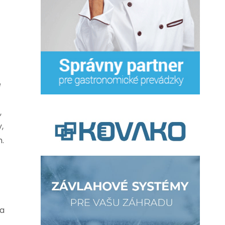
e
,
,
h.
la