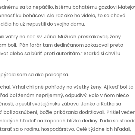
 jednému sa to nepáčilo, istému bohatému gazdovi Matejov
lonnosť ku boháčovi. Ale raz ako ho videla, že sa chová
dičia ho už nepustili do svojho domu.
bili vatry na noc sv. Jána. Muži ich preskakovali, ženy
o tam boli. Pán farár tam dedinčanom zakazoval preto
vot alebo sa búriť proti autoritám.“ Starká si chvíľu
Spýtala som sa ako policajtka.
Michal. Vrhal chlipné pohľady na všetky ženy. Aj keď bol to
ľad bol ženám nepríjemný, odpudivý. Bolo v ňom niečo
čnosti, opustil svätojánsku zábavu. Janko a Katka sa
eď boli zasnúbení, božie prikázania dodržiavali. Prišiel večer
mladých hľadať na kopcoch blízko dediny. Ľudia sa strieda
tarať sa o rodinu, hospodárstvo. Celé týždne ich hľadali,