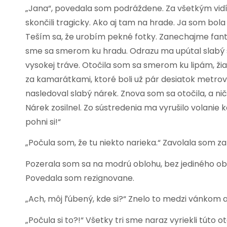
„Jana“, povedala som podráždene. Za všetkým vidíš i
skončili tragicky. Ako aj tam na hrade. Ja som bo
Teším sa, že urobím pekné fotky. Zanechajme fanta
sme sa smerom ku hradu. Odrazu ma upútal slabý še
vysokej tráve. Otočila som sa smerom ku lipám, ži
za kamarátkami, ktoré boli už pár desiatok metro
nasledoval slabý nárek. Znova som sa otočila, a ni
Nárek zosilnel. Zo sústredenia ma vyrušilo volanie
pohni si!“
„Počula som, že tu niekto narieka.“ Zavolala som za 
Pozerala som sa na modrú oblohu, bez jediného obláč
Povedala som rezignovane.
„Ach, môj ľúbený, kde si?“ Znelo to medzi vánko
„Počula si to?!“ Všetky tri sme naraz vyriekli túto