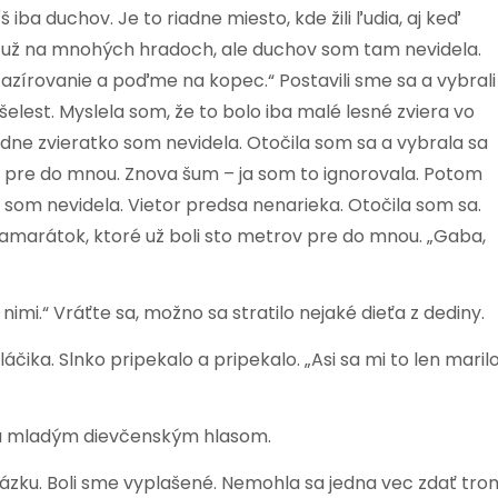
ba duchov. Je to riadne miesto, kde žili ľudia, aj keď
la už na mnohých hradoch, ale duchov som tam nevidela.
zírovanie a poďme na kopec.“ Postavili sme sa a vybrali
lest. Myslela som, že to bolo iba malé lesné zviera vo
adne zvieratko som nevidela. Otočila som sa a vybrala sa
v pre do mnou. Znova šum – ja som to ignorovala. Potom
č som nevidela. Vietor predsa nenarieka. Otočila som sa.
 kamarátok, ktoré už boli sto metrov pre do mnou. „Gaba,
nimi.“ Vráťte sa, možno sa stratilo nejaké dieťa z dediny.
ika. Slnko pripekalo a pripekalo. „Asi sa mi to len marilo
m a mladým dievčenským hlasom.
 otázku. Boli sme vyplašené. Nemohla sa jedna vec zdať tro