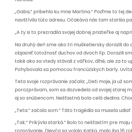
„Gaba,“ pribehla ku mne Martina.“ Poďme to tej de
navštívila túto adresu. Očakáva nás tam staršia pani
„A ty si to prezradila svojej dobrej priateľke aj na
Na druhý deň sme ako tri mušketiersky dorazili do 
objasniť totožnosť duchov od dvoch líp. Dorazili
také ako sa vtedy stávali z váľkov, dlhé, ale za to
Pohybovala sa pomocou francúzskych barly. Uvítal
Teta svoje rozprávanie začala: „Deti moje, ja už 
porozprávam, som sa dozvedela od svojej starej matk
aj so snúbencom. Nešťastná bola celá dedina. Chodili
„Teta.“ začala som.“ Táto tragédia sa musela udiať v
„Tak.“ Prikývla starká.“ Bolo to nešťastím pre moju 
rozprávanie. Dievča sa volalo Katka, malo iba 16 