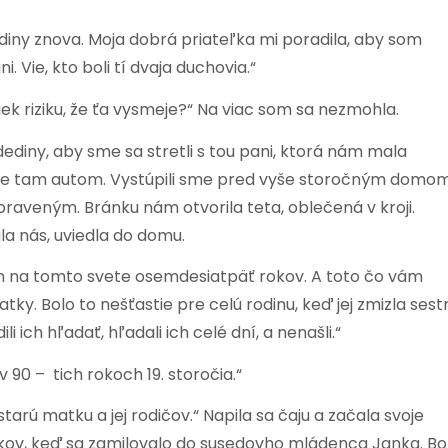
diny znova. Moja dobrá priateľka mi poradila, aby som
. Vie, kto boli tí dvaja duchovia.“
priek riziku, že ťa vysmeje?“ Na viac som sa nezmohla.
dediny, aby sme sa stretli s tou pani, ktorá nám mala
 sme tam autom. Vystúpili sme pred vyše storočným domom
 upraveným. Bránku nám otvorila teta, oblečená v kroji.
a nás, uviedla do domu.
som na tomto svete osemdesiatpäť rokov. A toto čo vám
y. Bolo to nešťastie pre celú rodinu, keď jej zmizla sest
 ich hľadať, hľadali ich celé dní, a nenašli.“
 90 – tich rokoch 19. storočia.“
starú matku a jej rodičov.“ Napila sa čaju a začala svoje
rokov, keď sa zamilovalo do susedovho mládenca Janka. Bo