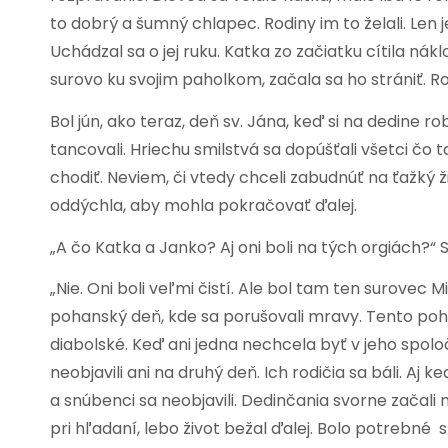
to dobrý a šumný chlapec. Rodiny im to želali. Len
Uchádzal sa o jej ruku. Katka zo začiatku cítila nák
surovo ku svojim paholkom, začala sa ho strániť. Ro
Bol jún, ako teraz, deň sv. Jána, keď si na dedine ro
tancovali. Hriechu smilstvá sa dopúšťali všetci č
chodiť. Neviem, či vtedy chceli zabudnúť na ťažký ži
oddýchla, aby mohla pokračovať ďalej.
„A čo Katka a Janko? Aj oni boli na tých orgiách?“ 
„Nie. Oni boli veľmi čistí. Ale bol tam ten surovec 
pohanský deň, kde sa porušovali mravy. Tento poh
diabolské. Keď ani jedna nechcela byť v jeho spolo
neobjavili ani na druhý deň. Ich rodičia sa báli. Aj k
a snúbenci sa neobjavili. Dedinčania svorne začali 
pri hľadaní, lebo život bežal ďalej. Bolo potrebné s