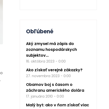
Obľúbené
Aký zmysel má zápis do
zoznamu hospodárskych
subjektov...
16. októbra 2023 - 0:00
Ako získať verejné zákazky?
ho
27. novembra 2023 - 0:00
,
Obamov boj s časom o
záchranu amerického dolára
17. januára 2010 - 0:00
Malý byt: ako v ňom získať viac