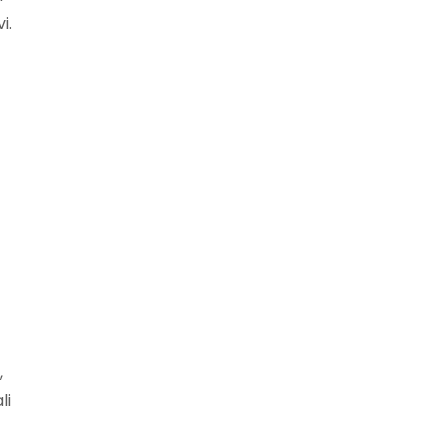
i.
,
li