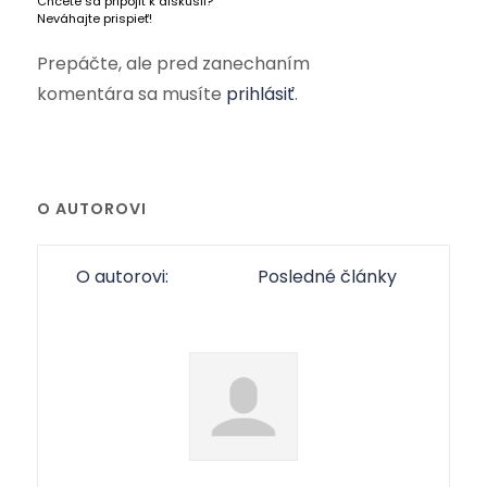
Chcete sa pripojiť k diskusii?
Neváhajte prispieť!
Prepáčte, ale pred zanechaním
komentára sa musíte
prihlásiť
.
O AUTOROVI
O autorovi:
Posledné články