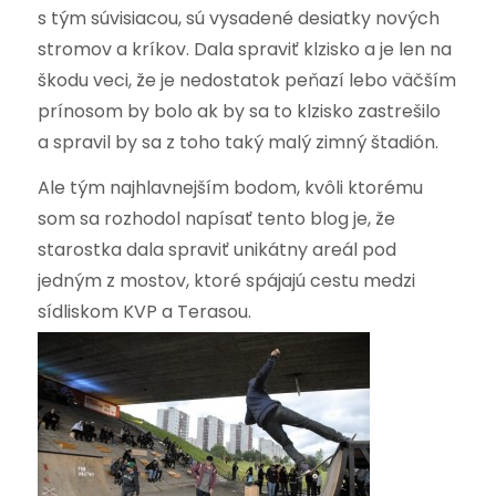
s tým súvisiacou, sú vysadené desiatky nových
stromov a kríkov. Dala spraviť klzisko a je len na
škodu veci, že je nedostatok peňazí lebo väčším
prínosom by bolo ak by sa to klzisko zastrešilo
a spravil by sa z toho taký malý zimný štadión.
Ale tým najhlavnejším bodom, kvôli ktorému
som sa rozhodol napísať tento blog je, že
starostka dala spraviť unikátny areál pod
jedným z mostov, ktoré spájajú cestu medzi
sídliskom KVP a Terasou.