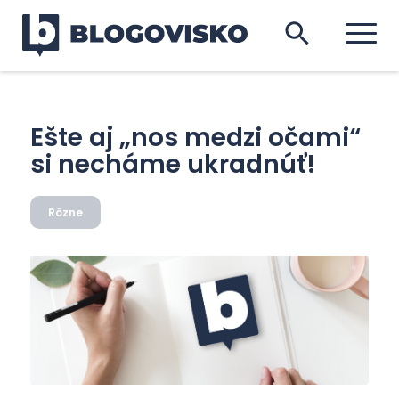
Ešte aj „nos medzi očami“
si necháme ukradnúť!
Rôzne