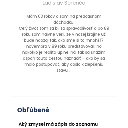
Ladislav Serenča
Mám 63 rokov a som na predčasnom
dôchodku.
Celý život som sa bil za spravodlivosť a po 89
roku som naivne veril, že v našej krajine už
bude naozaj tak, ako sme si to mnohí 17
novembra v 89 roku predstavovali, no
nakoľko je realita úplne iná, tak sa snažím
aspoň touto cestou naznačiť – ako by sa
malo postupovať, aby došlo k zlepšeniu
stavu …
Obľúbené
Aký zmysel má zápis do zoznamu