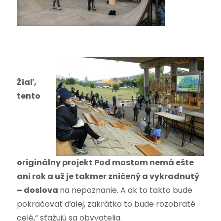
Žiaľ,
tento
originálny projekt Pod mostom nemá ešte
ani rok a už je takmer zničený a vykradnutý
– doslova
na nepoznanie. A ak to takto bude
pokračovať ďalej, zakrátko to bude rozobraté
celé,“ sťažujú sa obyvatelia.