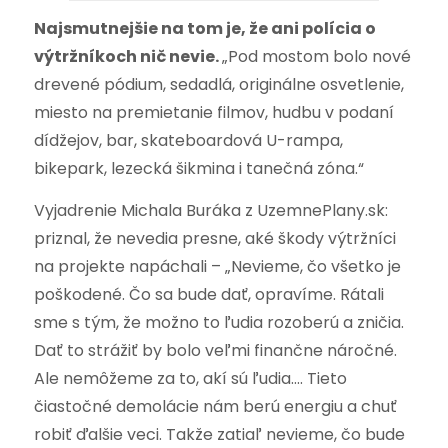
Najsmutnejšie na tom je, že
ani polícia o
výtržníkoch nič nevie.
„Pod mostom bolo nové
drevené pódium, sedadlá, originálne osvetlenie,
miesto na premietanie filmov, hudbu v podaní
dídžejov, bar, skateboardová U-rampa,
bikepark, lezecká šikmina i tanečná zóna.“
Vyjadrenie Michala Buráka z UzemnePlany.sk:
priznal, že nevedia presne, aké škody výtržníci
na projekte napáchali – „Nevieme, čo všetko je
poškodené. Čo sa bude dať, opravíme. Rátali
sme s tým, že možno to ľudia rozoberú a zničia.
Dať to strážiť by bolo veľmi finančne náročné.
Ale nemôžeme za to, akí sú ľudia…. Tieto
čiastočné demolácie nám berú energiu a chuť
robiť ďalšie veci. Takže zatiaľ nevieme, čo bude