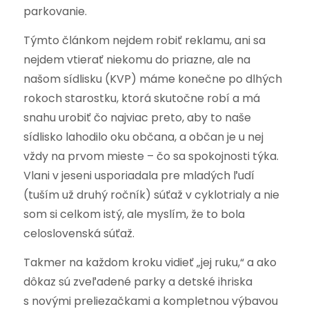
parkovanie.
Týmto článkom nejdem robiť reklamu, ani sa
nejdem vtierať niekomu do priazne, ale na
našom sídlisku (KVP) máme konečne po dlhých
rokoch starostku, ktorá skutočne robí a má
snahu urobiť čo najviac preto, aby to naše
sídlisko lahodilo oku občana, a občan je u nej
vždy na prvom mieste – čo sa spokojnosti týka.
Vlani v jeseni usporiadala pre mladých ľudí
(tuším už druhý ročník) súťaž v cyklotrialy a nie
som si celkom istý, ale myslím, že to bola
celoslovenská súťaž.
Takmer na každom kroku vidieť „jej ruku,“ a ako
dôkaz sú zveľadené parky a detské ihriska
s novými preliezačkami a kompletnou výbavou