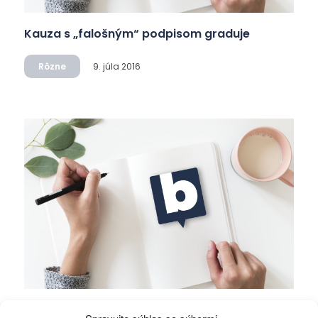
Kauza s „falošným“ podpisom graduje
Rôzne
9. júla 2016
Položili ste si otázku, kedy naposledy boli za