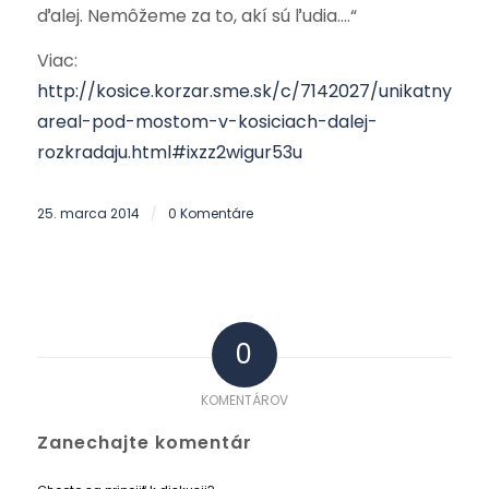
ďalej. Nemôžeme za to, akí sú ľudia….“
Viac:
http://kosice.korzar.sme.sk/c/7142027/unikatny-
areal-pod-mostom-v-kosiciach-dalej-
rozkradaju.html#ixzz2wigur53u
25. marca 2014
0 Komentáre
/
0
KOMENTÁROV
Zanechajte komentár