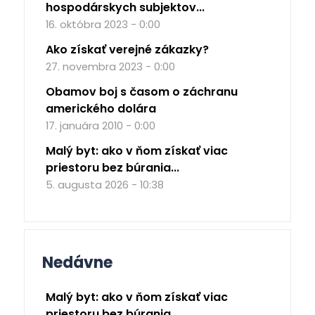
hospodárskych subjektov...
16. októbra 2023 - 0:00
Ako získať verejné zákazky?
27. novembra 2023 - 0:00
Obamov boj s časom o záchranu
amerického dolára
17. januára 2010 - 0:00
Malý byt: ako v ňom získať viac
priestoru bez búrania...
5. augusta 2026 - 10:38
Nedávne
Malý byt: ako v ňom získať viac
priestoru bez búrania...