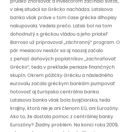
prudko zhoršovať a investorom začínalo svitať,
v akej situácii sa Grécko nachádza. Latsisova
banka však práve v tom čase grécke dlhopisy
nakupovala. Vedela prečo. Latsis bol na tom
dohodnutý s gréckou vládou a jeho priateľ
Barroso už pripravoval „záchranný“ program. O
pár mesiacov neskôr sa aj naozaj začalo
z peňazí daňových poplatníkov „zachraňovať
Grécko“, teda v preklade peniaze finančných
skupín. Okrem pôžičky Grécku a následného
eurovalu začala gréckym bankám pumpovať
hotovosť aj Európska centrálna banka.
Latsisova banka však bola švajčiarska, teda
krajiny, ktorá nie je ani členom EÚ, ani Eurozóny.
Ako to, že dostala pomoc z centrálnej banky
Eurozóny? Žiadny problém. Na konci roka 2009,