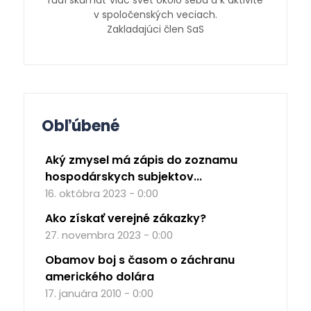
v spoločenských veciach.
Zakladajúci člen SaS
Obľúbené
Aký zmysel má zápis do zoznamu
hospodárskych subjektov...
16. októbra 2023 - 0:00
Ako získať verejné zákazky?
27. novembra 2023 - 0:00
Obamov boj s časom o záchranu
amerického dolára
17. januára 2010 - 0:00