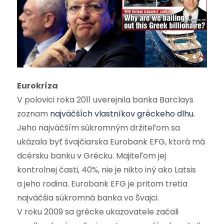
Eurokríza
V polovici roka 2011 uverejnila banka Barclays
zoznam
najväčších vlastníkov gréckeho dlhu
.
Jeho najväčším súkromným držiteľom sa
ukázala byť švajčiarska Eurobank EFG, ktorá má
dcérsku banku v Grécku. Majiteľom jej
kontrolnej časti, 40%, nie je nikto iný ako Latsis
a jeho rodina. Eurobank EFG je pritom tretia
najväčšia súkromná banka vo Švajci.
V roku 2009 sa grécke ukazovatele začali