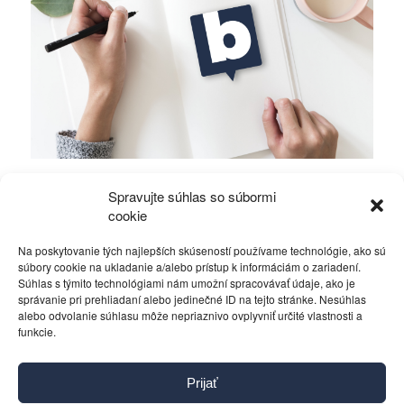
Toto vytrhne Ficovi stoličku spod korupčného
Spravujte súhlas so súbormi
zadku!
cookie
Na poskytovanie tých najlepších skúseností používame technológie, ako sú
Politika
15. februára 2016
súbory cookie na ukladanie a/alebo prístup k informáciám o zariadení.
Súhlas s týmito technológiami nám umožní spracovávať údaje, ako je
správanie pri prehliadaní alebo jedinečné ID na tejto stránke. Nesúhlas
alebo odvolanie súhlasu môže nepriaznivo ovplyvniť určité vlastnosti a
funkcie.
Kontakt
Prijať
Pravidlá používania