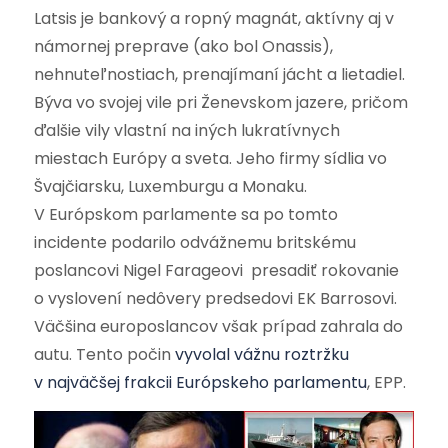
Latsis je bankový a ropný magnát, aktívny aj v
námornej preprave (ako bol Onassis),
nehnuteľnostiach, prenajímaní jácht a lietadiel.
Býva vo svojej vile pri Ženevskom jazere, pričom
ďalšie vily vlastní na iných lukratívnych
miestach Európy a sveta. Jeho firmy sídlia vo
Švajčiarsku, Luxemburgu a Monaku.
V Európskom parlamente sa po tomto
incidente podarilo odvážnemu britskému
poslancovi Nigel Farageovi presadiť rokovanie
o vyslovení nedôvery predsedovi EK Barrosovi.
Väčšina europoslancov však prípad zahrala do
autu. Tento počin
vyvolal vážnu roztržku
v najväčšej frakcii Európskeho parlamentu
, EPP.