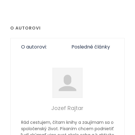
O AUTOROVI
O autorovi:
Posledné články
Jozef Rajtar
Rád cestujem, čítam knihy a zaujímam sa o
spoločenský život. Písaním chcem podnietiť
ľudí skúmať viac svet okolo seba a k aktivite