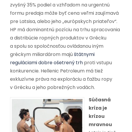
zvyšný 35% podiel a vzhľadom na urgentnú
formu predaja môže byť cena veľmi zaujímavá
pre Latsisa, alebo jeho „európskych priateľov“.
HP má dominantnú pozíciu na trhu spracovania
a distribúcie ropných produktov v Grécku
a spolu so spoločnosťou ovládanou iným
gréckym miliardárom majú
štátnymi
reguláciami dobre ošetrený trh
proti vstupu
konkurencie. Hellenic Petroleum má tiež
exkluzívne práva na exploráciu a ťažbu ropy
v Grécku a jeho pobrežných vodách.
Súčasná
kríza je
krízou
mravnou