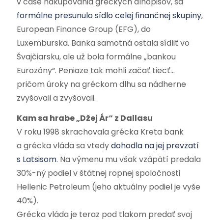
v čase nakupovania gréckych dlhopisov, sa
formálne presunulo sídlo celej finančnej skupiny
,
European Finance Group (EFG), do
Luxemburska. Banka samotná ostala sídliť vo
Švajčiarsku, ale už bola formálne „bankou
Eurozóny“. Peniaze tak mohli začať tiecť…
pričom úroky na gréckom dlhu sa nádherne
zvyšovali a zvyšovali.
Kam sa hrabe „Džej Ár“ z Dallasu
V roku 1998 skrachovala grécka Kreta bank
a grécka vláda sa vtedy
dohodla na jej prevzatí
s Latsisom
. Na výmenu mu však vzápätí predala
30%-ný podiel v štátnej ropnej spoločnosti
Hellenic Petroleum (jeho aktuálny podiel je vyše
40%).
Grécka vláda je teraz pod tlakom predať svoj