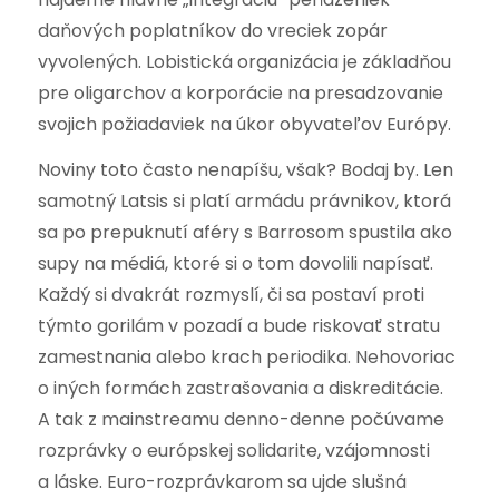
daňových poplatníkov do vreciek zopár
vyvolených. Lobistická organizácia je základňou
pre oligarchov a korporácie na presadzovanie
svojich požiadaviek na úkor obyvateľov Európy.
Noviny toto často nenapíšu, však? Bodaj by. Len
samotný Latsis si platí armádu právnikov, ktorá
sa po prepuknutí aféry s Barrosom spustila ako
supy na médiá, ktoré si o tom dovolili napísať.
Každý si dvakrát rozmyslí, či sa postaví proti
týmto gorilám v pozadí a bude riskovať stratu
zamestnania alebo krach periodika. Nehovoriac
o iných formách zastrašovania a diskreditácie.
A tak z mainstreamu denno-denne počúvame
rozprávky o európskej solidarite, vzájomnosti
a láske. Euro-rozprávkarom sa ujde slušná