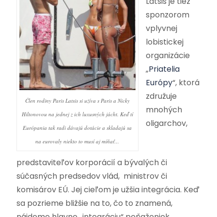
Latsis je tiež
sponzorom
vplyvnej
lobistickej
organizácie
„
Priatelia
Európy
“, ktorá
združuje
Člen rodiny Paris Latsis si užíva s Paris a Nicky
mnohých
Hiltonovou na jednej z ich luxusných jácht. Keď tí
oligarchov,
Európania tak radi dávajú dotácie a skladajú sa
na eurovaly niekto to musí aj míňať…
predstaviteľov korporácií a bývalých či
súčasných predsedov vlád, ministrov či
komisárov EÚ. Jej cieľom je užšia integrácia. Keď
sa pozrieme bližšie na to, čo to znamená,
nájdeme hlavne „integráciu“ peňaženiek