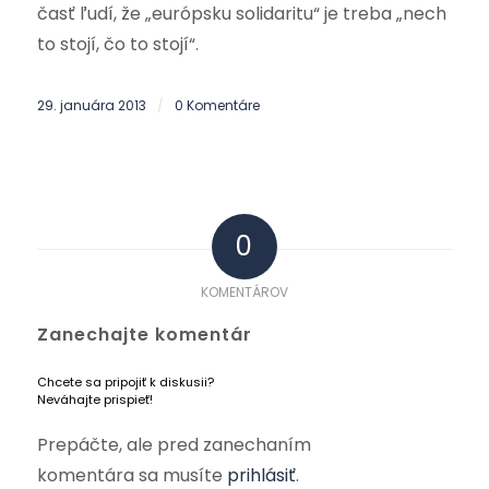
časť ľudí, že „európsku solidaritu“ je treba „nech
to stojí, čo to stojí“.
29. januára 2013
0 Komentáre
/
0
KOMENTÁROV
Zanechajte komentár
Chcete sa pripojiť k diskusii?
Neváhajte prispieť!
Prepáčte, ale pred zanechaním
komentára sa musíte
prihlásiť
.