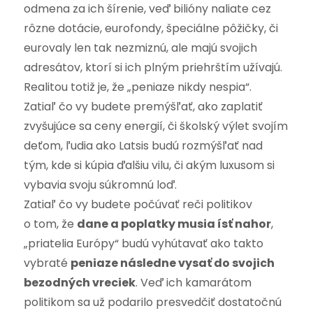
odmena za ich šírenie, veď bilióny naliate cez
rôzne dotácie, eurofondy, špeciálne pôžičky, či
eurovaly len tak nezmiznú, ale majú svojich
adresátov, ktorí si ich plným priehrštím užívajú.
Realitou totiž je, že „peniaze nikdy nespia“.
Zatiaľ čo vy budete premýšľať, ako zaplatiť
zvyšujúce sa ceny energií, či školský výlet svojím
deťom, ľudia ako Latsis budú rozmýšľať nad
tým, kde si kúpia ďalšiu vilu, či akým luxusom si
vybavia svoju súkromnú loď.
Zatiaľ čo vy budete počúvať reči politikov
o tom, že
dane a poplatky musia ísť nahor
,
„priatelia Európy“ budú vyhútavať ako takto
vybraté
peniaze následne vysať do svojich
bezodných vreciek
. Veď ich kamarátom
politikom sa už podarilo presvedčiť dostatočnú