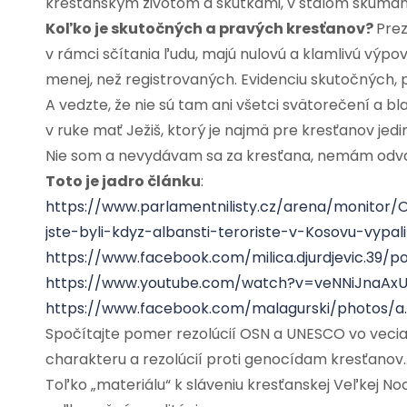
kresťanským životom a skutkami, v stálom skúmaní
Koľko je skutočných a pravých kresťanov?
Pre
v rámci sčítania ľudu, majú nulovú a klamlivú výp
menej, než registrovaných. Evidenciu skutočných,
A vedzte, že nie sú tam ani všetci svätorečení a 
v ruke mať Ježiš, ktorý je najmä pre kresťanov jedi
Nie som a nevydávam sa za kresťana, nemám odvahu
Toto je jadro článku
:
https://www.parlamentnilisty.cz/arena/monito
jste-byli-kdyz-albansti-teroriste-v-Kosovu-vypa
https://www.facebook.com/milica.djurdjevic.39/
https://www.youtube.com/watch?v=veNNiJnaAx
https://www.facebook.com/malagurski/photos/
Spočítajte pomer rezolúcií OSN a UNESCO vo veci
charakteru a rezolúcií proti genocídam kresťanov
Toľko „materiálu“ k sláveniu kresťanskej Veľkej N