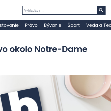
Search Button
Search
for:
stovanie
Právo
Bývanie
Šport
Veda a Tec
tvo okolo Notre-Dame