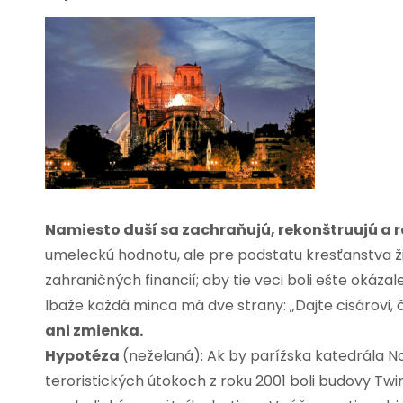
Namiesto duší sa zachraňujú, rekonštruujú a r
umeleckú hodnotu, ale pre podstatu kresťanstva ž
zahraničných financií; aby tie veci boli ešte okáza
Ibaže každá minca má dve strany: „Dajte cisárovi, čo
ani zmienka.
Hypotéza
(neželaná): Ak by parížska katedrála No
teroristických útokoch z roku 2001 boli budovy Twi