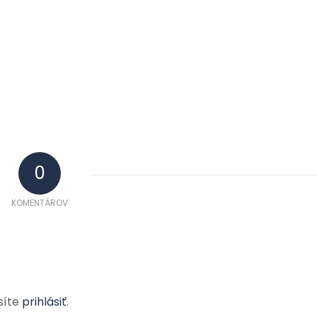
0
KOMENTÁROV
síte
prihlásiť
.