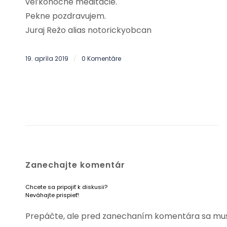
veľkonočné meditácie.
Pekne pozdravujem.
Juraj Režo alias notorickyobcan
19. apríla 2019
0 Komentáre
/
Zanechajte komentár
Chcete sa pripojiť k diskusii?
Neváhajte prispieť!
Prepáčte, ale pred zanechaním komentára sa mu