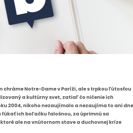
m chráme Notre-Dame v Paríži, ale s trpkou ľútosťou
izovaný a kultúrny svet, zatiaľ čo ničenie ich
ku 2004, nikoho nezaujímalo a nezaujíma to ani dn
 fúkať ich boľačku falošnou, za úprimnú sa
 ktoré ale na vnútornom stave a duchovnej kríze