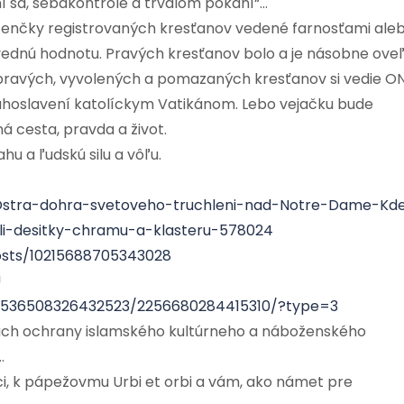
 sa, sebakontrole a trvalom pokání“…
zenčky registrovaných kresťanov vedené farnosťami ale
ovednú hodnotu. Pravých kresťanov bolo a je násobne ove
 pravých, vyvolených a pomazaných kresťanov si vedie ON
blahoslavení katolíckym Vatikánom. Lebo vejačku bude
ná cesta, pravda a život.
 a ľudskú silu a vôľu.
r/Ostra-dohra-svetoveho-truchleni-nad-Notre-Dame-Kd
lili-desitky-chramu-a-klasteru-578024
posts/10215688705343028
U
a.536508326432523/2256680284415310/?type=3
ach ochrany islamského kultúrneho a náboženského
…
oci, k pápežovmu Urbi et orbi a vám, ako námet pre