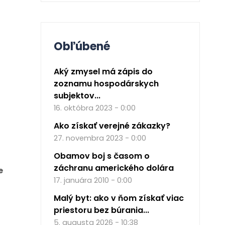
Obľúbené
Aký zmysel má zápis do
zoznamu hospodárskych
subjektov...
16. októbra 2023 - 0:00
Ako získať verejné zákazky?
27. novembra 2023 - 0:00
Obamov boj s časom o
záchranu amerického dolára
e
17. januára 2010 - 0:00
Malý byt: ako v ňom získať viac
priestoru bez búrania...
5. augusta 2026 - 10:38