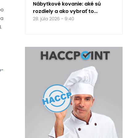
Nábytkové kovanie: aké sú
bo
rozdiely a ako vybrať to...
ľa
28. júla 2026 - 9:40
.
e-