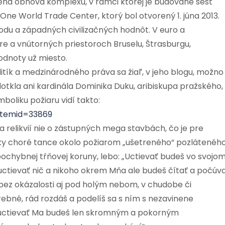
eha obnova komplexu, v rámci ktorej je budované šesť
 World Trade Center, ktorý bol otvorený 1. júna 2013.
odu a západných civilizačných hodnôt. V euro a
re a vnútorných priestoroch Bruselu, Štrasburgu,
odnoty už miesto.
itík a medzinárodného práva sa žiaľ, v jeho blogu, možno
dotkla ani kardinála Dominika Duku, aribiskupa pražského,
liku požiaru vidí takto:
?itemid=33869
 a relikvií nie o zástupných mega stavbách, čo je pre
cky choré tance okolo požiarom „ušetreného“ pozlátenéh
ochybnej tŕňovej koruny, lebo: „Uctievať budeš vo svojo
uctievať nič a nikoho okrem Mňa ale budeš čítať a počúv
bez okázalosti aj pod holým nebom, v chudobe či
ebné, rád rozdáš a podelíš sa s ním s nezavinene
 a uctievať Ma budeš len skromným a pokorným