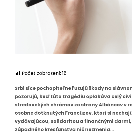
Počet zobrazení:
18
Srbi síce pochopiteľne ľutujú škody na slávno
pozorujú, keď túto tragédiu oplakáva celý civil
stredovekých chrámov zo strany Albáncov v ro
osobne dotknutých Francúzov, ktorí si nechajú
vydávajúcou, solidaritou a finančnými darmi,
západného kresťanstva nič nezmenia…