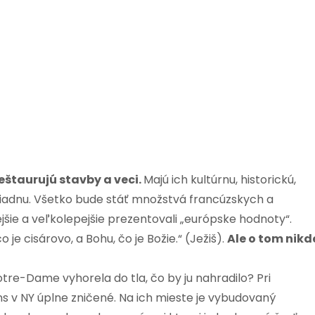
eštaurujú stavby a veci.
Majú ich kultúrnu, historickú,
iadnu. Všetko bude stáť množstvá francúzskych a
lejšie a veľkolepejšie prezentovali „európske hodnoty“.
 je cisárovo, a Bohu, čo je Božie.“ (Ježiš).
Ale o tom nikd
tre-Dame vyhorela do tla, čo by ju nahradilo? Pri
ns v NY úplne zničené. Na ich mieste je vybudovaný