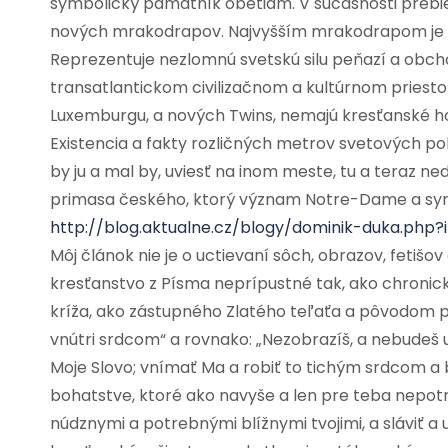
symbolický pamätník obetiam. V súčasnosti prebi
nových mrakodrapov. Najvyšším mrakodrapom je One
Reprezentuje nezlomnú svetskú silu peňazí a obch
transatlantickom civilizačnom a kultúrnom priesto
Luxemburgu, a nových Twins, nemajú kresťanské h
Existencia a fakty rozličných metrov svetových pol
by ju a mal by, uviesť na inom meste, tu a teraz ne
primasa českého, ktorý význam Notre-Dame a symbo
http://blog.aktualne.cz/blogy/dominik-duka.php
Môj článok nie je o uctievaní sôch, obrazov, fetišov
kresťanstvo z Písma neprípustné tak, ako chroni
kríža, ako zástupného Zlatého teľaťa a pôvodom p
vnútri srdcom“ a rovnako: „Nezobrazíš, a nebudeš 
Moje Slovo; vnímať Ma a robiť to tichým srdcom a 
bohatstve, ktoré ako navyše a len pre teba nepotr
núdznymi a potrebnými blížnymi tvojimi, a sláviť