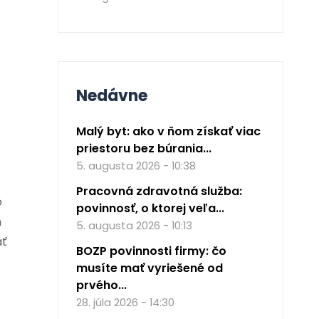
Nedávne
Malý byt: ako v ňom získať viac
priestoru bez búrania...
5. augusta 2026 - 10:38
Pracovná zdravotná služba:
o
povinnosť, o ktorej veľa...
m
5. augusta 2026 - 10:13
ať
BOZP povinnosti firmy: čo
musíte mať vyriešené od
prvého...
28. júla 2026 - 14:30