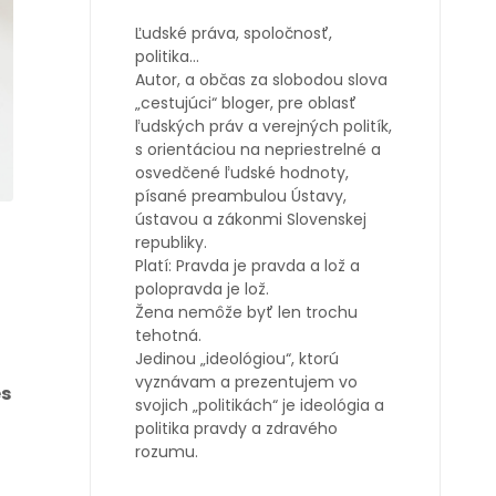
Ľudské práva, spoločnosť,
politika…
Autor, a občas za slobodou slova
„cestujúci“ bloger, pre oblasť
ľudských práv a verejných politík,
s orientáciou na nepriestrelné a
osvedčené ľudské hodnoty,
písané preambulou Ústavy,
ústavou a zákonmi Slovenskej
republiky.
Platí: Pravda je pravda a lož a
polopravda je lož.
Žena nemôže byť len trochu
tehotná.
Jedinou „ideológiou“, ktorú
vyznávam a prezentujem vo
es
svojich „politikách“ je ideológia a
politika pravdy a zdravého
rozumu.