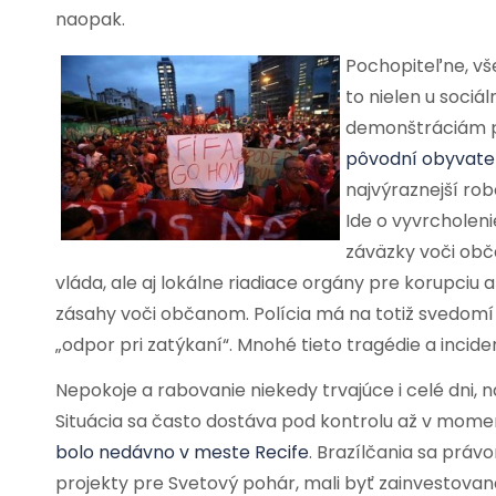
naopak.
Pochopiteľne, vše
to nielen u sociál
demonštráciám pr
pôvodní obyvatel
najvýraznejší robot
Ide o vyvrcholenie
záväzky voči obč
vláda, ale aj lokálne riadiace orgány pre korupciu
zásahy voči občanom. Polícia má na totiž svedomí
„odpor pri zatýkaní“. Mnohé tieto tragédie a inciden
Nepokoje a rabovanie niekedy trvajúce i celé dni, ná
Situácia sa často dostáva pod kontrolu až v mome
bolo nedávno v meste Recife
. Brazílčania sa prá
projekty pre Svetový pohár, mali byť zainvestované