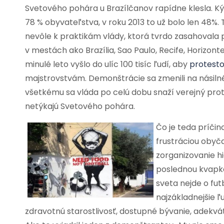
Svetového pohára u Brazílčanov rapídne klesla. Ký
78 % obyvateľstva, v roku 2013 to už bolo len 48%
nevôle k praktikám vlády, ktorá tvrdo zasahovala 
v mestách ako Brazília, Sao Paulo, Recife, Horizonte
minulé leto vyšlo do ulíc 100 tisíc ľudí, aby
protesto
majstrovstvám. Demonštrácie sa zmenili na násilné st
všetkému sa vláda po celú dobu snaží verejný pro
netýkajú Svetového pohára.
Čo je teda príčin
frustráciou obyč
zorganizovanie hi
poslednou kvapko
sveta nejde o futb
najzákladnejšie 
zdravotnú starostlivosť, dostupné bývanie, adekvá