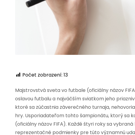
Počet zobrazení:
13
Majstrovstvá sveta vo futbale (oficiálny názov FI
oslavou futbalu a najväčším sviatkom jeho priazni
ktoré sa zúčastnia záverečného turnaja, nehovoriac
hry. Usporiadateľom tohto šampionátu, ktorý sa ko
(oficiálny názov FIFA). Každé štyri roky sa vybraná
reprezentačné podmienky pre túto významnú udalos