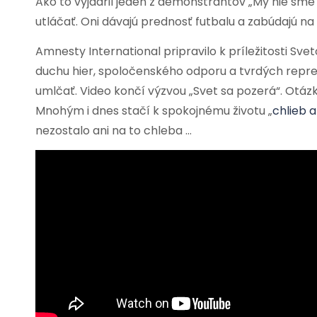
Ako to vyjadril jeden z demonštrantov „My nie sm
utláčať. Oni dávajú prednosť futbalu a zabúdajú na
Amnesty International pripravilo k príležitosti Svet
duchu hier, spoločenského odporu a tvrdých repres
umlčať. Video končí výzvou „Svet sa pozerá“. Otázko
Mnohým i dnes stačí k spokojnému životu „
chlieb a
nezostalo ani na to chleba …