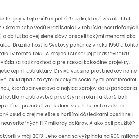
 krajiny v tejto súťaži patrí Brazília, ktorá získala titul
t. Okrem toho vedú Brazílčania i v rebríčku nastrieľaných
10) a do futbalovej siene slávy prispeli takými menami ako
naldo. Brazília hostila Svetový pohár už v roku 1950 a tohto
stalo i v tomto roku. A krajina (či skôr jej predstavitelia)
 vláda sa totiž rozhodla pre naozaj kolosálne projekty,
etickej infraštruktúry. Drvivá väčšina prostriedkov na ne
vé, ak krajina s takými hlbokými sociálnymi problémami
jinou, ktorá zainvestovala najviac zdrojov do usporiadania
rá hostila majstrovstvá pred štyrmi rokmi a ktoré
boli
nej a dá sa povedať, že dodnes sa z toho ešte celkom
ý osud a zrejme ešte s horšími dôsledkami postihne i
 neuveriteľných 11,7 miliardy dolárov. A ako boli použité?
vorili v máji 2013. Jeho cena sa vyšplhala na 900 milióno