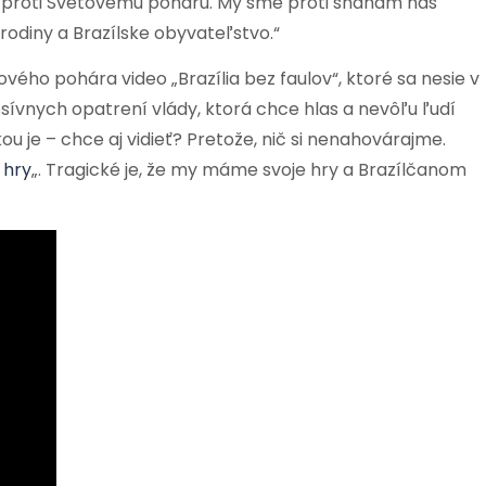
e proti Svetovému poháru. My sme proti snahám nás
 rodiny a Brazílske obyvateľstvo.“
ového pohára video „Brazília bez faulov“, ktoré sa nesie v
ívnych opatrení vlády, ktorá chce hlas a nevôľu ľudí
u je – chce aj vidieť? Pretože, nič si nenahovárajme.
 hry
„. Tragické je, že my máme svoje hry a Brazílčanom