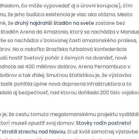
dhadom, čo môže vypovedať aj o úrovni korupcie), čím
mu, že jeho budúca existencia je viac ako otázna. Mesto
žné, že
druhý najdrahší štadión na svete
zostane bez
ť štadión Arena da Amazonia, ktorý sa nachádza v Manaus
yše sa nachádza v izolovanej časti amazonského pralesa,
olárov. No a nakoľko Brazílska futbalová konfederácia
budú hostiť Svetový pohár z ôsmych na dvanásť, nové
 hodnote asi 400 miliónov dolárov, Arena Pernambuco v
dolárov a tak ďalej. Smutnou štatistikou je, že výstavba
 balík pohltila úplne nová dopravná infraštruktúra a to
adala aj bezpečnosť, nad ktorou dohliada 200 tisíc vojako
 je, že cestu tomuto megalomanskému projektu vydláždi
 ktorí museli opustiť svoj domov.
Stovky rodín postretol
stratili strechu nad hlavou
, či už kvôli samotnej výstavbe