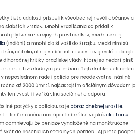
tky tieto udalosti prispeli k všeobecnej nevôli občanov a
ne slabších vrstiev. Mnohí Brazílčania sa pridali k
oti plytvaniu verejných prostriedkov, medzi nimi aj
ia
(Indiáni) a mnohí ďalší vošli do štrajku. Medzi nimi sú
níci, učitelia, ale aj vodiči autobusov či vojenskí policajti.
 dlhoročnej kritiky brazílskej vlády, ktorej sa nedarí plniť
anom a ich základným potrebám. Tejto kritike čelí nielen
 a v neposlednom rade i polícia pre neadekvátne, násilné
 ročne až 2000 úmrtí, najčastejším oficiálnym dôvodom j
ty len vyostrili veľkú vlnu sociálneho odporu.
silné potýčky s políciou, to je
obraz dnešnej Brazílie
.
nte, keď na scénu nastúpia federálne vojská,
ako tomu
vom domnievajú, že peniaze vynaložené na monštruózne
 skôr do riešenia ich sociálnych potrieb. Aj preto podpo