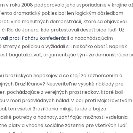
m v roku 2008 podporovalo jeho usporiadanie v krajine a
. Tento dramatický pokles bol len logickým dôsledkom
proti vlne mohutných demonštrácií, ktoré sa objavovali
 či Rio de Janero, kde protestovali desaťtisíce ľudí. Už
vali proti Poháru konfederácií
a nadchádzajúcim
rety s políciou a vyžiadali si i niekoľko obetí. Napriek
test bagatalizovať, argumentujúc tým, že demonštrácie s
ou brazílskych nepokojov a čo stojí za rozhorčením a
ajných Brazílčanov? Neuveriteľne vysoké náklady pre
er, pochádzajúce z verejných prostriedkov, ktoré boli
u v mori protivládnych nálad. V boji proti Majstrovstvám
al, ten všetci Brazílčania milujú, tu ide o boj za
ľudské potreby a hodnoty, zahŕňajúc možnosti vzdelania,
tne platy a vhodné sociálne zázemie pre všetkých ľudí.