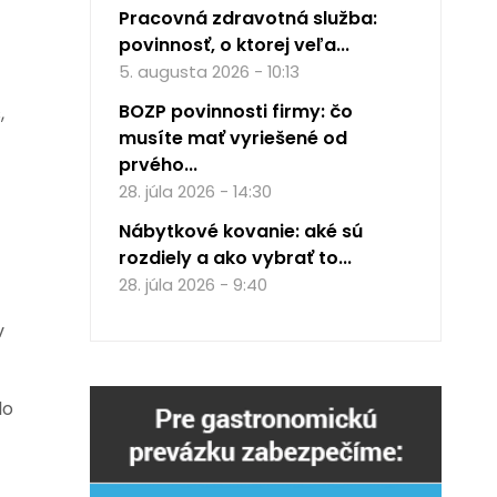
Pracovná zdravotná služba:
povinnosť, o ktorej veľa...
5. augusta 2026 - 10:13
BOZP povinnosti firmy: čo
,
musíte mať vyriešené od
prvého...
28. júla 2026 - 14:30
Nábytkové kovanie: aké sú
rozdiely a ako vybrať to...
28. júla 2026 - 9:40
v
lo