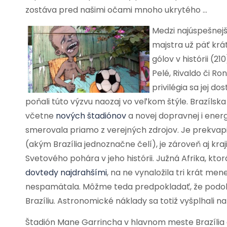
zostáva pred našimi očami mnoho ukrytého …
Medzi najúspešnejšie
majstra už päť krá
gólov v histórii (2
Pelé, Rivaldo či Ro
privilégia sa jej do
poňali túto výzvu naozaj vo veľkom štýle. Brazílska
včetne
nových štadiónov
a novej dopravnej i energ
smerovala priamo z verejných zdrojov. Je prekvapi
(akým Brazília jednoznačne čelí), je zároveň aj kra
Svetového pohára v jeho histórii. Južná Afrika, kto
dovte
dy najdrahšími
, na ne vynaložila tri krát me
nespamätala. Môžme teda predpokladať, že podobn
Brazíliu. Astronomické náklady sa totiž vyšplhali na
Štadión Mane Garrincha v hlavnom meste Brazília ot