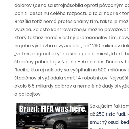
dolárov (cena sa strojnásobila oproti pôvodným o
pohltil desatinu celého rozpočtu a to aj napriek to
Brazília totiž nemá profesionálny tím, takže je mo
využitia. Za ešte kontroverznejší možno považova
ktorý taktiež nemá vlastný profesionálny tím, nav
no jeho výstavba si vyžiadala „len“ 290 miliónov d
„veľmi pragmaticky“ rozšírila počet miest, ktoré 
štadióny pribudli aj v Natele – Arena das Dunas v
Recife, ktorej náklady sa vyšplhali na 500 miliónov 
štadiónov si vyžiadala smrť 14 robotníkov. Najväčší
okolo 6,5 miliardy dolárov a nemalé náklady si vyži
a policajtov.
Šokujúcim faktom
až
250 tisíc ľudí
,
smutný osud, keď 