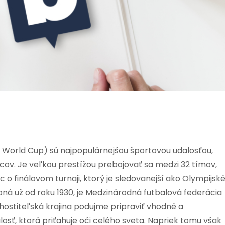
FA World Cup) sú najpopulárnejšou športovou udalosťou,
vcov. Je veľkou prestížou prebojovať sa medzi 32 tímov,
 o finálovom turnaji, ktorý je sledovanejší ako Olympijsk
ná už od roku 1930, je Medzinárodná futbalová federácia
 hostiteľská krajina podujme pripraviť vhodné a
ť, ktorá priťahuje oči celého sveta. Napriek tomu však