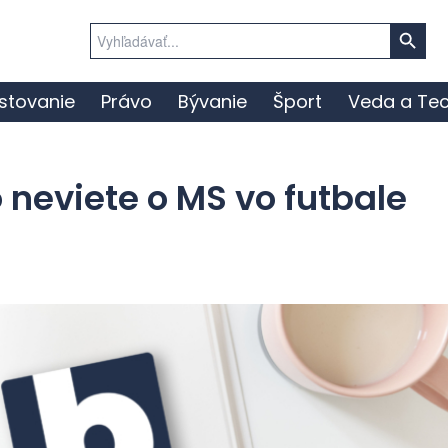
Search Button
Search
for:
stovanie
Právo
Bývanie
Šport
Veda a Tec
 neviete o MS vo futbale