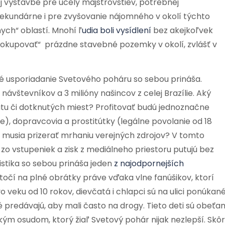
ej výstavbe pre účely majstrovstiev, potrebnej
 sekundárne i pre zvyšovanie nájomného v okolí týchto
ych“ oblastí. Mnohí ľ
udia boli vysídlení
bez akejkoľvek
 „okupovať“ prázdne stavebné pozemky v okolí, zvlášť v
ré usporiadanie Svetového poháru so sebou prináša.
návštevníkov a 3 milióny našincov z celej Brazílie. Aký
tu či dotknutých miest? Profitovať budú jednoznačne
ne), dopravcovia a prostitútky (legálne povolanie od 18
 sa musia prizerať mrhaniu verejných zdrojov? V tomto
zo vstupeniek a zisk z mediálneho priestoru putujú bez
istika so sebou prináša jeden
z najodpornejších
oztočí na plné obrátky práve vďaka vlne fanúšikov, ktorí
vo veku od 10 rokov, dievčatá i chlapci sú na ulici ponúkan
 predávajú, aby mali často na drogy. Tieto deti sú obeťa
kým osudom, ktorý žiaľ Svetový pohár nijak nezlepší. Skôr