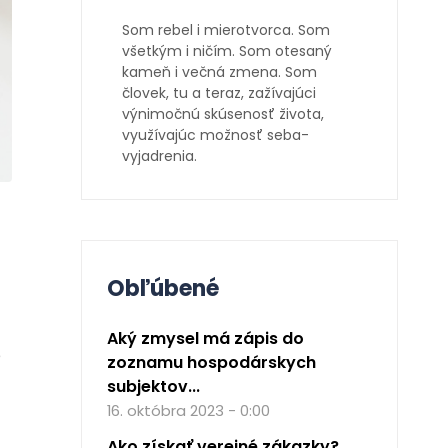
Som rebel i mierotvorca. Som
všetkým i ničím. Som otesaný
kameň i večná zmena. Som
človek, tu a teraz, zažívajúci
výnimočnú skúsenosť života,
využívajúc možnosť seba-
vyjadrenia.
Obľúbené
Aký zmysel má zápis do
é
zoznamu hospodárskych
subjektov...
16. októbra 2023 - 0:00
Ako získať verejné zákazky?