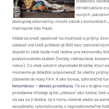
štadiónov, okolit
infraštruktúre a
nových „lukratívn
dostupnej alternatívy, mnohí začali v komunitách
metropole São Paulo.
Vláda sa snaží apelovať na možnosti a príjmy, kto
Udalosť má totiž prilákať až 600 tisíc zahraničných 
dopad to však bude mať reálne pre ekonomiku štá
poskytovatelia služieb (hotely, reštaurácie, kaviar
rokov). Čo však ostatní obyvatelia Brazílie, ktorí
momente je dôležité pripomenúť, že všetky príjmy 
zdanenia do kasy FIFA. A ako bonus, zahraničná tur
fenoménov – detskú prostitúciu
. Tá sa v krajine r
pravidelne hľadajú aj inú „zábavu“ ako futbal. Deti 
na sex za 2 doláre. Sú k tomu nútené alebo sa samé
sexuálneho vykorisťovania, s nepredstaviteľne ťaž