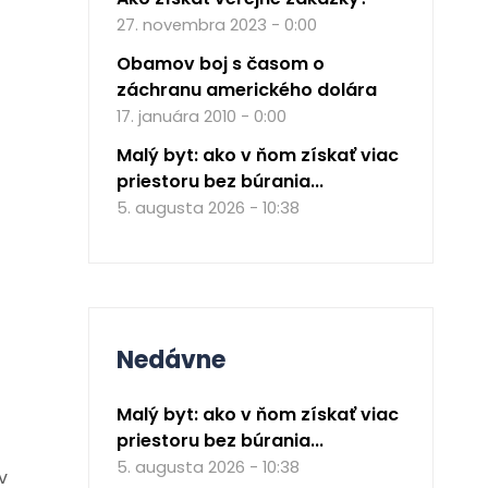
27. novembra 2023 - 0:00
Obamov boj s časom o
záchranu amerického dolára
17. januára 2010 - 0:00
Malý byt: ako v ňom získať viac
priestoru bez búrania...
5. augusta 2026 - 10:38
Nedávne
Malý byt: ako v ňom získať viac
priestoru bez búrania...
5. augusta 2026 - 10:38
v