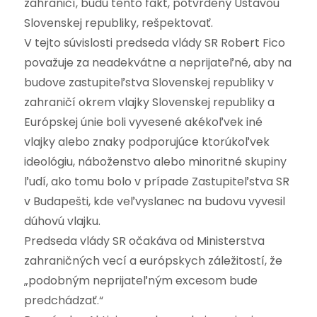
zahraničí, budú tento fakt, potvrdený Ústavou
Slovenskej republiky, rešpektovať.
V tejto súvislosti predseda vlády SR Robert Fico
považuje za neadekvátne a neprijateľné, aby na
budove zastupiteľstva Slovenskej republiky v
zahraničí okrem vlajky Slovenskej republiky a
Európskej únie boli vyvesené akékoľvek iné
vlajky alebo znaky podporujúce ktorúkoľvek
ideológiu, náboženstvo alebo minoritné skupiny
ľudí, ako tomu bolo v prípade Zastupiteľstva SR
v Budapešti, kde veľvyslanec na budovu vyvesil
dúhovú vlajku.
Predseda vlády SR očakáva od Ministerstva
zahraničných vecí a európskych záležitostí, že
„podobným neprijateľným excesom bude
predchádzať.“