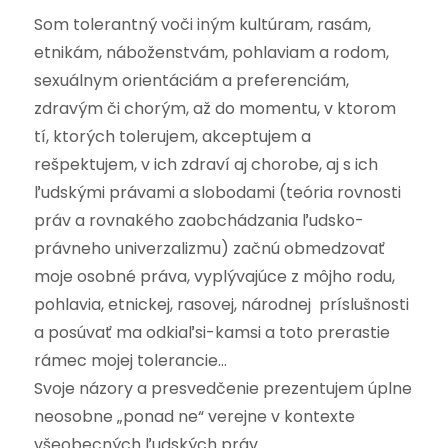
Som tolerantný voči iným kultúram, rasám,
etnikám, náboženstvám, pohlaviam a rodom,
sexuálnym orientáciám a preferenciám,
zdravým či chorým, až do momentu, v ktorom
tí, ktorých tolerujem, akceptujem a
rešpektujem, v ich zdraví aj chorobe, aj s ich
ľudskými právami a slobodami (teória rovnosti
práv a rovnakého zaobchádzania ľudsko-
právneho univerzalizmu) začnú obmedzovať
moje osobné práva, vyplývajúce z môjho rodu,
pohlavia, etnickej, rasovej, národnej príslušnosti
a posúvať ma odkiaľsi-kamsi a toto prerastie
rámec mojej tolerancie…
Svoje názory a presvedčenie prezentujem úplne
neosobne „ponad ne“ verejne v kontexte
všeobecných ľudských práv…