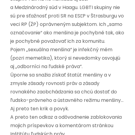
a Medzinárodný súd v Haagu. LGBTI skupiny nie
sú pre sťažnosť proti SR na ESĽP v Štrasburgu vo
veci RP (ŽP) oprávneným subjektom. Ich „samo
označovanie“ ako menšina je pochybné tak, ako
je pochybné považovať ich za komunitu.
Pojem „sexuálna menšina“ je infekčný mém
(pozri memetika), ktorý si nevedomky osvojujú
aj „odborníci na ľudské práva“.
Úporne sa snažia získať štatút menšiny a v
zmysle zásady rovnosti práv a zásady
rovnakého zaobchádzania sa chcú dostať do
ľudsko-právneho a ústavného režimu menšiny…
Aj preto ten krik a povyk.
A preto ten odkaz a odôvodnenie zablokovania
mojich príspevkov a komentárom stránkou
Inštitútu ľudských práv…