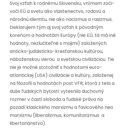
Svoj vzťah k rodnému Slovensku, vnímam zoči-
voči EÚ a svetu ako vlastenectvo, rodovú a
národnú identitu, nie ako nacizmus a rasizmus.
Deklarujem tým aj svoj vzťah k pôvodným
koreňom a hodnotám Európy (nie EÚ, tá má iné
hodnoty, nezlučiteľné s mojimi) založených
anticko-judaisticko-kresťanskou kultúrou,
náboženskou vierou a svetskou civilizáciou. Tie
nie je možné stotožniť s hodnotami euro-
atlantickej (USA) civilizácie a kultúry, založenej
na filozofii a hodnotách post VFR, ktorá z tela a
duše ľudských bytostí vytesnila duchovný
rozmer v časti sloboda a ľudské práva na
pozadí klasického marxizmu a ľavicového neo
marxizmu (liberalizmus, komunitarizmus a
libertariánstvo).