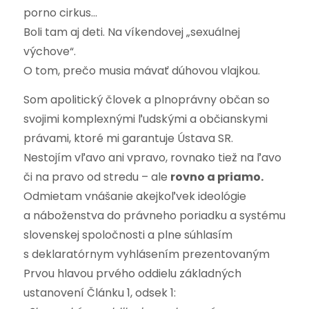
porno cirkus…
Boli tam aj deti. Na víkendovej „sexuálnej
výchove“.
O tom, prečo musia mávať dúhovou vlajkou.
Som apolitický človek a plnoprávny občan so
svojimi komplexnými ľudskými a občianskymi
právami, ktoré mi garantuje Ústava SR.
Nestojím vľavo ani vpravo, rovnako tiež na ľavo
či na pravo od stredu – ale
rovno a priamo.
Odmietam vnášanie akejkoľvek ideológie
a náboženstva do právneho poriadku a systému
slovenskej spoločnosti a plne súhlasím
s deklaratórnym vyhlásením prezentovaným
Prvou hlavou prvého oddielu základných
ustanovení Článku 1, odsek 1: