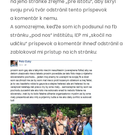
na jeho stránke zrejme „pre istotu“, aby skryl
svoju prvú tvár odstránil tento príspevok
a komentár k nemu.
A samozrejme, keďže som ich podsunul na fb
stránku „pod nos“ inštitútu, IĽP mi „skočil na
udičku“ príspevok a komentár ihneď odstránil a
zablokoval mi prístup na ich stránku: