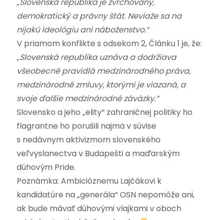
„Slovenská republika je zvrchovaný,
demokratický a právny štát. Neviaže sa na
nijakú ideológiu ani náboženstvo.“
V priamom konflikte s odsekom 2, Článku 1 je, že:
„Slovenská republika uznáva a dodržiava
všeobecné pravidlá medzinárodného práva,
medzinárodné zmluvy, ktorými je viazaná, a
svoje ďalšie medzinárodné záväzky.“
Slovensko a jeho „elity“ zahraničnej politiky ho
flagrantne ho porušili najmä v súvise
s nedávnym aktivizmom slovenského
veľvyslanectva v Budapešti a maďarským
dúhovým Pride.
Poznámka: Ambicióznemu Lajčákovi k
kandidatúre na „generála“ OSN nepomôže ani,
ak bude mávať dúhovými vlajkami v oboch