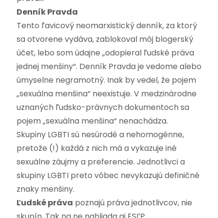
Denník Pravda
Tento ľavicový neomarxistický denník, za ktorý
sa otvorene vydáva, zablokoval môj blogerský
účet, lebo som údajne „odopieral ľudské práva
jednej menšiny“. Denník Pravda je vedome alebo
úmyselne negramotný. Inak by vedel, že pojem
„sexuálna menšina“ neexistuje. V medzinárodne
uznaných ľudsko-právnych dokumentoch sa
pojem „sexuálna menšina“ nenachádza.
Skupiny LGBTI sú nesúrodé a nehomogénne,
pretože (!) každá z nich má a vykazuje iné
sexuálne záujmy a preferencie. Jednotlivci a
skupiny LGBTI preto vôbec nevykazujú definičné
znaky menšiny.
Ľudské práva
poznajú práva jednotlivcov, nie
skupín. Tak na ne nahliada aj ESĽP