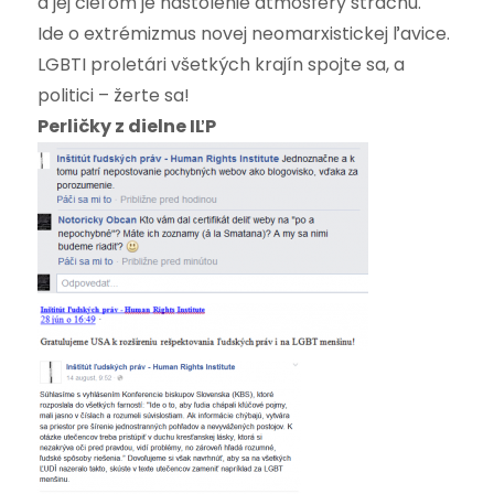
a jej cieľom je nastolenie atmosféry strachu.
Ide o extrémizmus novej neomarxistickej ľavice.
LGBTI proletári všetkých krajín spojte sa, a
politici – žerte sa!
Perličky z dielne IĽP