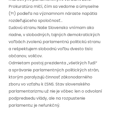
Prokuratúra mlčí, čím sa vedome a úmyselne
(?!) podieľa na významnom náraste napätia
rozdeľujúceho spoločnosť…
Ľudovú stranu Naše Slovensko vnímam ako
riadne, v slobodných, tajných demokratických
voľbách zvolenú parlamentnú politickú stranu
a rešpektujem slobodnú voľbu dvesto tisíc
občanov, voličov.
Odmietam postoj prezidenta „všetkých ľudí“
a správanie parlamentných politických strán,
ktorým paralyzujú činnosť zákonodarného
zboru vo vzťahu k ĽSNS. Stav slovenského
parlamentarizmu už nie je vôbec len o odvolaní
podpredsedu vlády, ale na rozpustenie
parlamentu: je nefunkčný.