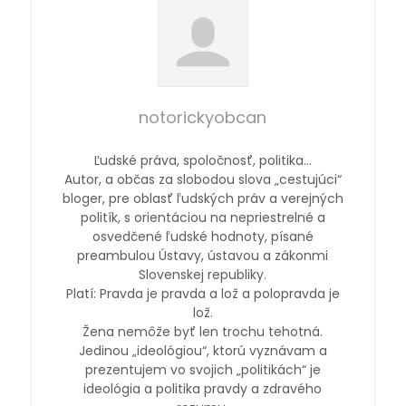
notorickyobcan
Ľudské práva, spoločnosť, politika…
Autor, a občas za slobodou slova „cestujúci“
bloger, pre oblasť ľudských práv a verejných
politík, s orientáciou na nepriestrelné a
osvedčené ľudské hodnoty, písané
preambulou Ústavy, ústavou a zákonmi
Slovenskej republiky.
Platí: Pravda je pravda a lož a polopravda je
lož.
Žena nemôže byť len trochu tehotná.
Jedinou „ideológiou“, ktorú vyznávam a
prezentujem vo svojich „politikách“ je
ideológia a politika pravdy a zdravého