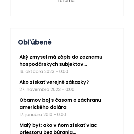
rozumu.
Obľúbené
Aký zmysel má zápis do zoznamu
hospodárskych subjektov...
16. októbra 2023 - 0:00
Ako získať verejné zákazky?
27. novembra 2023 - 0:00
Obamov boj s časom o záchranu
amerického dolára
17. januára 2010 - 0:00
Malý byt: ako v ňom získať viac
priestoru bez búrania...