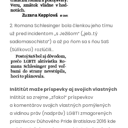
2. Romana Schlesinger bola členkou jeho tímu
už pred incidentom „s Ježišom“ („jeb..tý
sadiomasochista“) a až po ňom sa s ňou SaS
(Súlíkovci) rozlúčili…
Inštitút maže príspevky aj svojich vlastných
Inštitút sa zrejme „zľakol“ príspevkov
a komentárov svojich vlastných pomýlených
a vidinou práv (nadpráv) LGBTI zmagorených
priaznivcov Dúhového Pride Bratislava 2016 kde