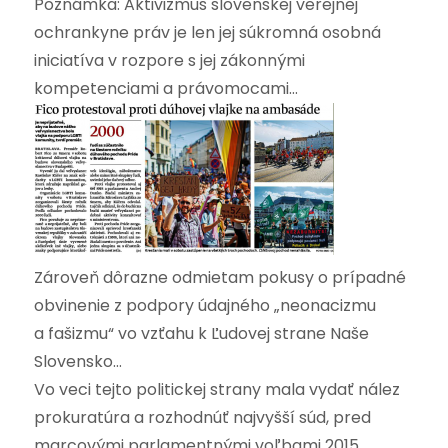
Poznámka: Aktivizmus slovenskej verejnej
ochrankyne práv je len jej súkromná osobná
iniciatíva v rozpore s jej zákonnými
kompetenciami a právomocami…
Zároveň dôrazne odmietam pokusy o prípadné
obvinenie z podpory údajného „neonacizmu
a fašizmu“ vo vzťahu k Ľudovej strane Naše
Slovensko…
Vo veci tejto politickej strany mala vydať nález
prokuratúra a rozhodnúť najvyšší súd, pred
marcovými parlamentnými voľbami 2015.