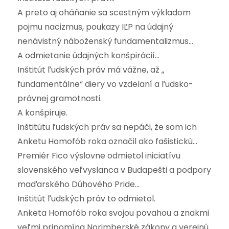
A preto aj oháňanie sa scestným výkladom
pojmu nacizmus, poukazy IĽP na údajný
nenávistný náboženský fundamentalizmus…
A odmietanie údajných konšpirácií…
Inštitút ľudských práv má vážne, až „
fundamentálne“ diery vo vzdelaní a ľudsko-
právnej gramotnosti.
A konšpiruje.
Inštitútu ľudských práv sa nepáči, že som ich
Anketu Homofób roka označil ako fašistickú…
Premiér Fico výslovne odmietol iniciatívu
slovenského veľvyslanca v Budapešti a podpory
maďarského Dúhového Pride…
Inštitút ľudských práv to odmietol.
Anketa Homofób roka svojou povahou a znakmi
veľmi pripomína Norimberské zákony a verejnú