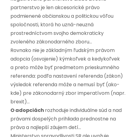
partnerstvo je len akcesorické právo
podmienené občianskou a politickou vôľou
spoločnosti, ktorá ho uzná-neuzná
prostredníctvom svojho demokraticky
zvoleného zákonodarného zboru…
Rovnako nie je základným ľudským právom
adopcia (osvojenie) kýmkoľvek a kedykoľvek
a preto môže byť predmetom prieskumného
referenda: podľa nastavení referenda (zákon)
výsledok referenda môže a nemusí byť (ako-
kde) pre zákonodarný zbor imperatívom (napr.
brexit)…
O adopciách
rozhoduje individuálne súd a nad
právami dospelých prihliada prednostne na
práva a najlepší záujem detí…
Ministerstvo spravodlivosti SR ale uvažuje