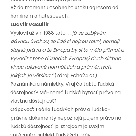
Až do momentu osobného útoku agresora ad
hominem a hatespeech…
Ludvík Vaculík
Vyslovil už v r. 1988 toto:
„…já se zabývám
dávnou úvahou, že lidé si nejsou rovni, nemají
stejná práva a že Evropa by si to měla přiznat a
vyvodit z toho důsledek. Evropský duch slábne
vinou takzvaně normálních a průměrných,
jakých je většina.“
(Zdroj: Echo24.cz)
Poznámka a námietky: Vraj čo takto ľudská
dôstojnosť? Má-nemá ľudská bytosť právo na
vlastnú dôstojnosť?
Odpoveď: Teória ľudských práv a ľudsko-
právne dokumenty nepoznajú pojem právo na
ľudskú dôstojnosť: jej strojcom je svojím
správaním subjekt ľudských práv.