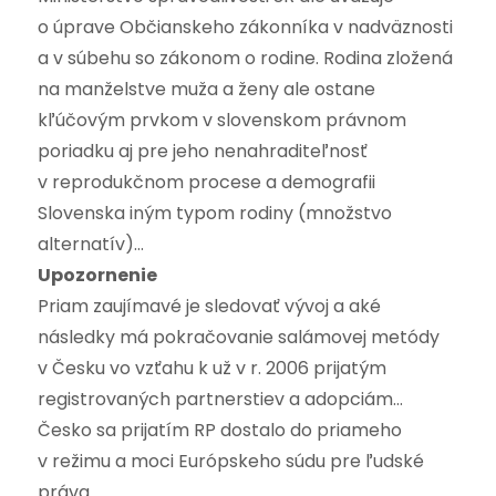
o úprave Občianskeho zákonníka v nadväznosti
a v súbehu so zákonom o rodine. Rodina zložená
na manželstve muža a ženy ale ostane
kľúčovým prvkom v slovenskom právnom
poriadku aj pre jeho nenahraditeľnosť
v reprodukčnom procese a demografii
Slovenska iným typom rodiny (množstvo
alternatív)…
Upozornenie
Priam zaujímavé je sledovať vývoj a aké
následky má pokračovanie salámovej metódy
v Česku vo vzťahu k už v r. 2006 prijatým
registrovaných partnerstiev a adopciám…
Česko sa prijatím RP dostalo do priameho
v režimu a moci Európskeho súdu pre ľudské
práva…