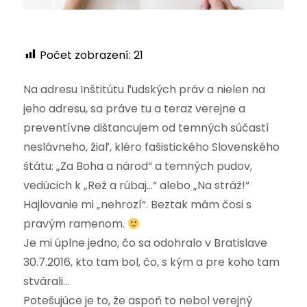
Počet zobrazení:
21
Na adresu Inštitútu ľudských práv a nielen na
jeho adresu, sa práve tu a teraz verejne a
preventívne dištancujem od temných súčastí
neslávneho, žiaľ, kléro fašistického Slovenského
štátu: „Za Boha a národ“ a temných pudov,
vedúcich k „Rež a rúbaj…“ alebo „Na stráž!“
Hajlovanie mi „nehrozí“. Beztak mám čosi s
pravým ramenom.
Je mi úplne jedno, čo sa odohralo v Bratislave
30.7.2016, kto tam bol, čo, s kým a pre koho tam
stvárali…
Potešujúce je to, že aspoň to nebol verejný