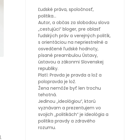
Ľudské práva, spoločnosť,
politika…
Autor, a občas za slobodou slova
„cestujúci“ bloger, pre oblasť
ľudských práv a verejných politík,
s orientáciou na nepriestrelné a
osvedčené ľudské hodnoty,
písané preambulou Ústavy,
ústavou a zákonmi Slovenskej
republiky.
Platí: Pravda je pravda a lož a
polopravda je lož.
Žena nemôže byť len trochu
tehotná.
Jedinou „ideológiou“, ktorú
vyznávam a prezentujem vo
svojich „politikách“ je ideológia a
politika pravdy a zdravého
rozumu.
.