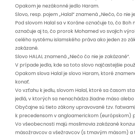
Opakom je nezákonné jedlo Haram.
Slovo, resp. pojem „Halal“ znamená „Niečo, čo nie j
Pod slovom Halal sa v Koráne označuje to, čo Boh
označuje aj to, čo prorok Mohamed vo svojich výro
celého systému islamského práva ako jeden zo zák
zakázané.
Slovo HALAL znamená „Niečo čo nie je zakázané“.
V prípade jedla, kde sa toto slovo najčastejšie pou
Opakom slova Halal je slovo Haram, ktoré znamená
konať.
Vo vzťahu k jedlu, slovom Halal, ktoré sa časom st
jedlá, v ktorých sa nenachádza žiadne mäso alebo
Obyčajne sú tieto zákony upravované tzv. fatwami, 
k precedensom v angloamerickom (európskom) 
Vo všeobecnosti majú moslimovia zakázané konzumo
mäsožravcov a všežravcov (s tmavým mäsom) a teda