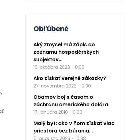
Obľúbené
Aký zmysel má zápis do
zoznamu hospodárskych
subjektov...
16. októbra 2023 - 0:00
Ako získať verejné zákazky?
27. novembra 2023 - 0:00
e
Obamov boj s časom o
záchranu amerického dolára
ať
17. januára 2010 - 0:00
Malý byt: ako v ňom získať viac
priestoru bez búrania...
5. augusta 2026 - 10:38