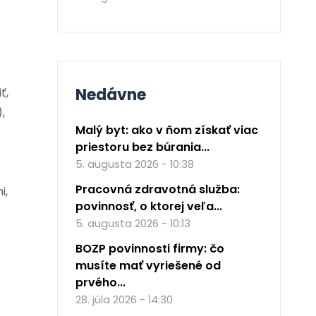
Nedávne
ť,
,
Malý byt: ako v ňom získať viac
priestoru bez búrania...
5. augusta 2026 - 10:38
Pracovná zdravotná služba:
i,
povinnosť, o ktorej veľa...
5. augusta 2026 - 10:13
BOZP povinnosti firmy: čo
musíte mať vyriešené od
prvého...
28. júla 2026 - 14:30