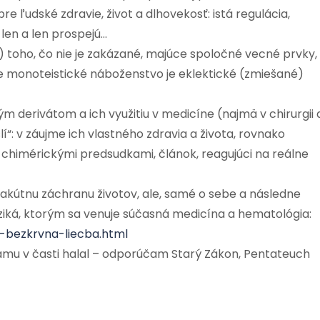
re ľudské zdravie, život a dlhovekosť: istá regulácia,
len a len prospejú…
 toho, čo nie je zakázané, majúce spoločné vecné prvky,
ie monoteistické náboženstvo je eklektické (zmiešané)
 derivátom a ich využitiu v medicíne (najmä v chirurgii 
: v záujme ich vlastného zdravia a života, rovnako
pia chimérickými predsudkami, článok, reagujúci na reálne
e akútnu záchranu životov, ale, samé o sebe a následne
iziká, ktorým sa venuje súčasná medicína a hematológia:
a-bezkrvna-liecba.html
lamu v časti halal – odporúčam Starý Zákon, Pentateuch