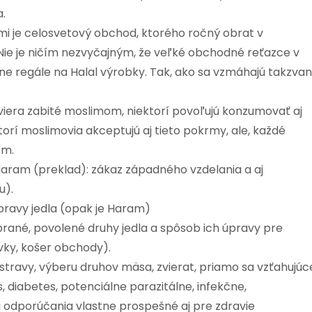
.
mi je celosvetový obchod, ktorého ročný obrat v
. Nie je ničím nezvyčajným, že veľké obchodné reťazce v
e regále na Halal výrobky. Tak, ako sa vzmáhajú takzva
viera zabité moslimom, niektorí povoľujú konzumovať aj
orí moslimovia akceptujú aj tieto pokrmy, ale, každé
om.
aram (preklad): zákaz západného vzdelania a aj
u).
pravy jedla (opak je Haram)
rané, povolené druhy jedla a spôsob ich úpravy pre
vky, košer obchody).
 stravy, výberu druhov mäsa, zvierat, priamo sa vzťahujúc
, diabetes, potenciálne parazitálne, infekčne,
a odporúčania vlastne prospešné aj pre zdravie