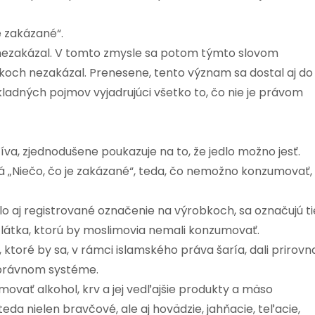
e zakázané“.
 nezakázal. V tomto zmysle sa potom týmto slovom
koch nezakázal. Prenesene, tento význam sa dostal aj do
ladných pojmov vyjadrujúci všetko to, čo nie je právom
žíva, zjednodušene poukazuje na to, že jedlo možno jesť.
 „Niečo, čo je zakázané“, teda, čo nemožno konzumovať,
alo aj registrované označenie na výrobkoch, sa označujú ti
 látka, ktorú by moslimovia nemali konzumovať.
ktoré by sa, v rámci islamského práva šaría, dali prirovn
právnom systéme.
vať alkohol, krv a jej vedľajšie produkty a mäso
 nielen bravčové, ale aj hovädzie, jahňacie, teľacie,