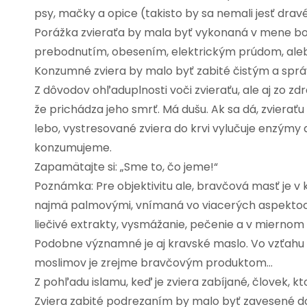
psy, mačky a opice (takisto by sa nemali jesť drav
Porážka zvieraťa by mala byť vykonaná v mene bo
prebodnutím, obesením, elektrickým prúdom, ale
Konzumné zviera by malo byť zabité čistým a sp
Z dôvodov ohľaduplnosti voči zvieraťu, ale aj zo z
že prichádza jeho smrť. Má dušu. Ak sa dá, zvieraťu
lebo, vystresované zviera do krvi vylučuje enzýmy 
konzumujeme.
Zapamätajte si: „Sme to, čo jeme!“
Poznámka: Pre objektivitu ale, bravčová masť je v 
najmä palmovými, vnímaná vo viacerých aspektoch
liečivé extrakty, vysmážanie, pečenie a v miernom 
Podobne významné je aj kravské maslo. Vo vzťahu
moslimov je zrejme bravčovým produktom…
Z pohľadu islamu, keď je zviera zabíjané, človek, k
Zviera zabité podrezaním by malo byť zavesené dole