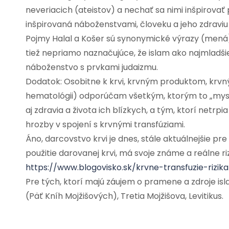
neveriacich (ateistov) a nechať sa nimi inšpirovať p
inšpirovaná náboženstvami, človeku a jeho zdraviu 
Pojmy Halal a Košer sú synonymické výrazy (mená)
tiež nepriamo naznačujúce, že islam ako najmladš
náboženstvo s prvkami judaizmu.
Dodatok: Osobitne k krvi, krvným produktom, krvným
hematológii) odporúčam všetkým, ktorým to „myslí“
aj zdravia a života ich blízkych, a tým, ktorí netr
hrozby v spojení s krvnými transfúziami.
Áno, darcovstvo krvi je dnes, stále aktuálnejšie pr
použitie darovanej krvi, má svoje známe a reálne r
https://www.blogovisko.sk/krvne-transfuzie-rizik
Pre tých, ktorí majú záujem o pramene a zdroje is
(Päť Kníh Mojžišových), Tretia Mojžišova, Levitikus.