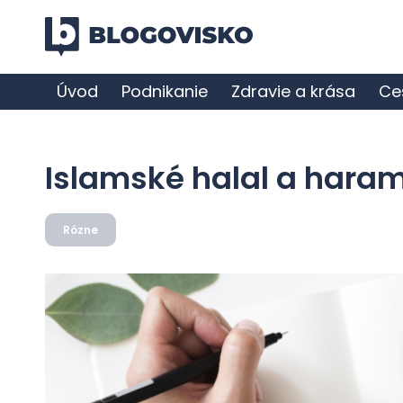
Úvod
Podnikanie
Zdravie a krása
Ce
Islamské halal a hara
Rôzne