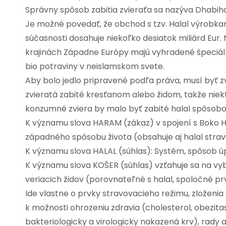
Správny spôsob zabitia zvieraťa sa nazýva Dhabiha
Je možné povedať, že obchod s tzv. Halal výrobka
súčasnosti dosahuje niekoľko desiatok miliárd Eur
krajinách Západne Európy majú vyhradené špeciáln
bio potraviny v neislamskom svete.
Aby bolo jedlo pripravené podľa práva, musí byť z
zvieratá zabité kresťanom alebo židom, takže niekt
konzumné zviera by malo byť zabité halal spôsob
K významu slova HARAM (zákaz) v spojení s Boko H
západného spôsobu života (obsahuje aj halal strav
K významu slova HALAL (súhlas): Systém, spôsob ú
K významu slova KOŠER (súhlas) vzťahuje sa na vyb
veriacich židov (porovnateľné s halal, spoločné pr
Ide vlastne o prvky stravovacieho režimu, zloženia
k možnosti ohrozeniu zdravia (cholesterol, obezitas
bakteriologicky a virologicky nakazená krv), rady 