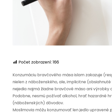
Počet zobrazení:
166
Konzumáciu bravčového mäsa islam zakazuje (resp
nielen z náboženského, ale, implicitne (obsiahnu
nejedia najmä žiadne bravčové mäso ani výrobky 
Podobne, nesmú požívať alkohol, hrať hazardné hr
(náboženských) dôvodov.
Moslimovia môžu konzumovať len jedlo upravené po