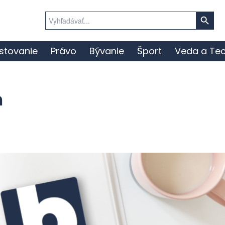
Search Button
Search
for:
stovanie
Právo
Bývanie
Šport
Veda a Tec
m