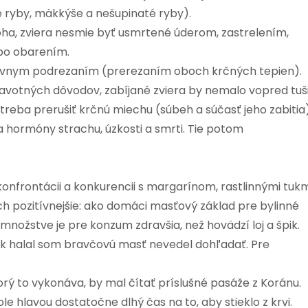
é ryby, mäkkýše a nešupinaté ryby).
ha, zviera nesmie byť usmrtené úderom, zastrelením,
bo obarením.
rávnym podrezaním (prerezaním oboch krčných tepien).
dravotných dôvodov, zabíjané zviera by nemalo vopred tuši
 treba prerušiť krčnú miechu (súbeh a súčasť jeho zabitia)
a hormóny strachu, úzkosti a smrti. Tie potom
konfrontácii a konkurencii s margarínom, rastlinnými tukm
 pozitívnejšie: ako domáci masťový základ pre bylinné
množstve je pre konzum zdravšia, než hovädzí loj a špik.
 k halal som bravčovú masť nevedel dohľadať. Pre
torý to vykonáva, by mal čítať príslušné pasáže z Koránu.
 hlavou dostatočne dlhý čas na to, aby stieklo z krvi.