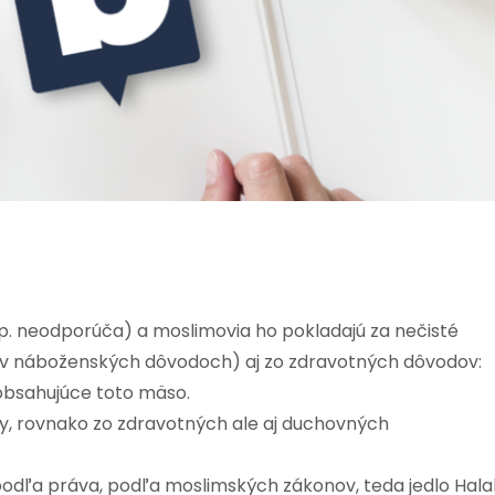
. neodporúča) a moslimovia ho pokladajú za nečisté
té v náboženských dôvodoch) aj zo zdravotných dôvodov:
obsahujúce toto mäso.
y, rovnako zo zdravotných ale aj duchovných
dľa práva, podľa moslimských zákonov, teda jedlo Halal