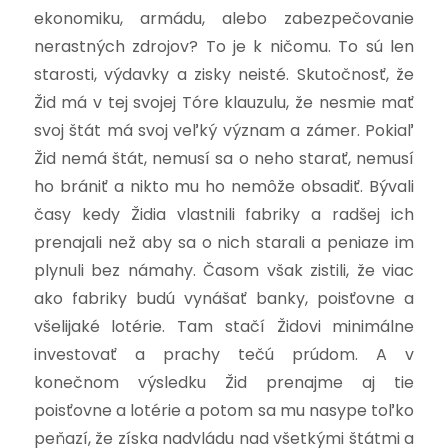
ekonomiku, armádu, alebo zabezpečovanie
nerastných zdrojov? To je k ničomu. To sú len
starosti, výdavky a zisky neisté. Skutočnosť, že
Žid má v tej svojej Tóre klauzulu, že nesmie mať
svoj štát má svoj veľký význam a zámer. Pokiaľ
Žid nemá štát, nemusí sa o neho starať, nemusí
ho brániť a nikto mu ho nemôže obsadiť. Bývali
časy kedy Židia vlastnili fabriky a radšej ich
prenajali než aby sa o nich starali a peniaze im
plynuli bez námahy. Časom však zistili, že viac
ako fabriky budú vynášať banky, poisťovne a
všelijaké lotérie. Tam stačí Židovi minimálne
investovať a prachy tečú prúdom. A v
konečnom výsledku Žid prenajme aj tie
poisťovne a lotérie a potom sa mu nasype toľko
peňazí, že získa nadvládu nad všetkými štátmi a