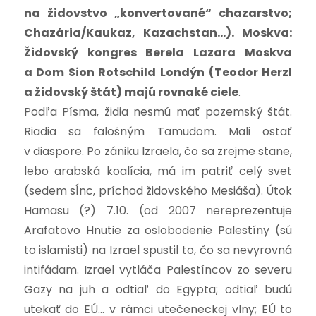
na židovstvo „konvertované“ chazarstvo;
Chazária/Kaukaz, Kazachstan…). Moskva:
Židovský kongres Berela Lazara Moskva
a Dom Sion Rotschild Londýn (Teodor Herzl
a židovský štát) majú rovnaké ciele
.
Podľa Písma, židia nesmú mať pozemský štát.
Riadia sa falošným Tamudom. Mali ostať
v diaspore. Po zániku Izraela, čo sa zrejme stane,
lebo arabská koalícia, má im patriť celý svet
(sedem sĺnc, príchod židovského Mesiáša). Útok
Hamasu (?) 7.10. (od 2007 nereprezentuje
Arafatovo Hnutie za oslobodenie Palestíny (sú
to islamisti) na Izrael spustil to, čo sa nevyrovná
intifádam. Izrael vytláča Palestíncov zo severu
Gazy na juh a odtiaľ do Egypta; odtiaľ budú
utekať do EÚ… v rámci utečeneckej vlny; EÚ to