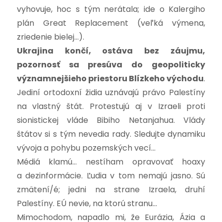
vyhovuje, hoc s tým nerátala; ide o Kalergiho
plán Great Replacement (veľká výmena,
zriedenie bielej…).
Ukrajina končí, ostáva bez záujmu,
pozornosť sa presúva do geopoliticky
významnejšieho priestoru Blízkeho východu
.
Jediní ortodoxní židia uznávajú právo Palestíny
na vlastný štát. Protestujú aj v Izraeli proti
sionistickej vláde Bibiho Netanjahua. Vlády
štátov si s tým nevedia rady. Sledujte dynamiku
vývoja a pohybu pozemských vecí…
Médiá klamú… nestíham opravovať hoaxy
a dezinformácie. Ľudia v tom nemajú jasno. Sú
zmätení/é; jedni na strane Izraela, druhí
Palestíny. EÚ nevie, na ktorú stranu…
Mimochodom, napadlo mi, že Eurázia, Ázia a