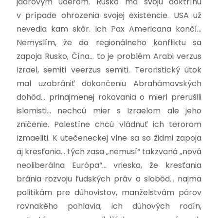
jadrovým úderom. Rusko má svoju doktrínu
v prípade ohrozenia svojej existencie. USA už
nevedia kam skôr. Ich Pax Americana končí…
Nemyslím, že do regionálneho konfliktu sa
zapoja Rusko, Čína… to je problém Arabi verzus
Izrael, semiti veerzus semiti. Teroristický útok
mal uzabrániť dokončeniu Abrahámovských
dohôd… prinajmenej rokovania o mieri prerušili
islamisti… nechcú mier s Izraelom ale jeho
zničenie. Palestíne chcú vládnuť ich terorom
Izmaeliti. K utečeneckej vlne sa so židmi zapoja
aj kresťania… tých zasa „nemusí“ takzvaná „nová
neoliberálna Európa“… vrieska, že kresťania
bránia rozvoju ľudských práv a slobôd… najmä
politikám pre dúhovistov, manželstvám párov
rovnakého pohlavia, ich dúhových rodín,