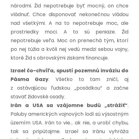
národmi. Žid nepotrebuje byť mocný, on chce
vládnuť. Chce disponovať nekonečnou vládou
nad všetkými. A na to nepotrebuje moc, ale
prostriedky moci. A to sú peniaze. Žid
nepotrebuje veľa. Moc on prenechá tým, ktorí
po nej túžia a kvôli nej vedú medzi sebou vojny,
ktoré Žid s obrovskými ziskami financuje.
Izrael čo-chvíľa, spustí pozemnú inváziu do
Pásma Gazy
. Všetko to tam zničí, aj
z ostávajúcou ľudskou „posádkou“ a začne
stavať židovské osady.
Irán a USA sa vzájomne budú „strážiť“
.
Paluby amerických vojnových lodí sú výsostným
územím USA. Irán to vie… ak nie, a urobí chybu,
tak sa pripútajme. Izrael sa Iránu vyhráža