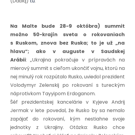
(Dabiq)
tu
.
Na Malte bude 28-9 októbra) summit
možno 50-krajín sveta o rokovaniach
s Ruskom, znova bez Ruska; to je už „na
hlavu“; ako v auguste v Saudskej
Arábii
:
„Ukrajina pokračuje v prípravách na
mierový summit s cieľom ukončiť vojnu, ktorú na
nej minulý rok rozpútalo Rusko, uviedol prezident
Volodymyr Zelenskij po rokovaní s tureckým
náprotivkom Tayyipom Erdoganom.
Šéf prezidentskej kancelárie v Kyjeve Andrij
Jermak v lete povedal, že Rusko by sa nemalo
zapájať do rokovaní, kým nestiahne svoje
jednotky z Ukrajiny. Otázka: Rusko chce