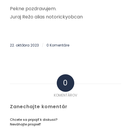
Pekne pozdravujem.
Juraj Režo alias notorickyobcan
22. októbra 2023
0 Komentáre
/
0
KOMENTÁROV
Zanechajte komentár
Chcete sa pripojiť k diskusii?
Neváhajte prispieť!