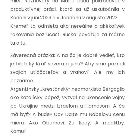
mier.
Rozhovory na Malte budú pokračovať v
produktívnej práci, ktorá sa už uskutočnila v
Kodani v júni 2023 a v Jeddahu v auguste 2023.
Kremeľ to odmieta ako nereálne a akékoľvek
rokovania bez účasti Ruska považuje za márne
tu
a
tu
.
Záverečná otázka: A na čo je dobré vedieť, kto
je biblický Kráľ severu a juhu? Aby sme poznali
svojich utláčateľov a vrahov? Ale my ich
poznáme.
Argentínsky „kresťanský“ neomarxista Bergoglio
ako katolícky pápež, vyzval na ukončenie vojny
po Ukrajine medzi Izraelom a Hamasom. A čo
má byť? A bude? Čo? Dajte mu Nobelovu cenu
mieru. Ako Obamovi. Za kecy. A modlitby.
Komu?