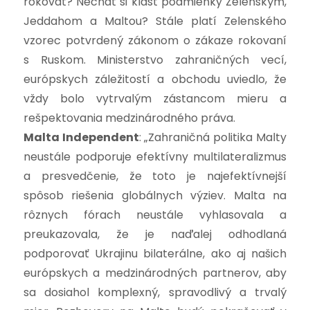
rokovať? Nechať si klásť podmienky Zelenským,
Jeddahom a Maltou? Stále platí Zelenského
vzorec potvrdený zákonom o zákaze rokovaní
s Ruskom. Ministerstvo zahraničných vecí,
európskych záležitostí a obchodu uviedlo, že
vždy bolo vytrvalým zástancom mieru a
rešpektovania medzinárodného práva.
Malta Independent
: „Zahraničná politika Malty
neustále podporuje efektívny multilateralizmus
a presvedčenie, že toto je najefektívnejší
spôsob riešenia globálnych výziev. Malta na
rôznych fórach neustále vyhlasovala a
preukazovala, že je naďalej odhodlaná
podporovať Ukrajinu bilaterálne, ako aj našich
európskych a medzinárodných partnerov, aby
sa dosiahol komplexný, spravodlivý a trvalý