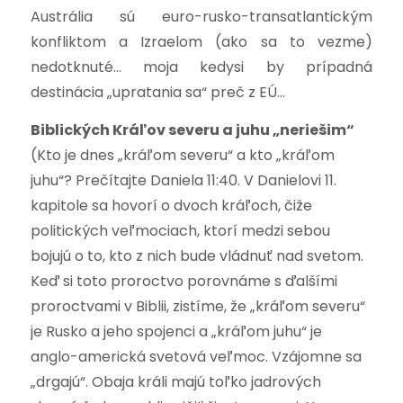
Austrália sú euro-rusko-transatlantickým
konfliktom a Izraelom (ako sa to vezme)
nedotknuté… moja kedysi by prípadná
destinácia „upratania sa“ preč z EÚ…
Biblických Kráľov severu a juhu „neriešim“
(Kto je dnes „kráľom severu“ a kto „kráľom
juhu“? Prečítajte Daniela 11:40. V Danielovi 11.
kapitole sa hovorí o dvoch kráľoch, čiže
politických veľmociach, ktorí medzi sebou
bojujú o to, kto z nich bude vládnuť nad svetom.
Keď si toto proroctvo porovnáme s ďalšími
proroctvami v Biblii, zistíme, že „kráľom severu“
je Rusko a jeho spojenci a „kráľom juhu“ je
anglo-americká svetová veľmoc. Vzájomne sa
„drgajú“. Obaja králi majú toľko jadrových