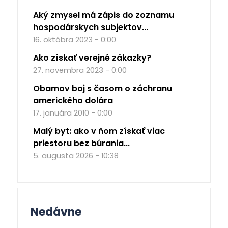
Aký zmysel má zápis do zoznamu
hospodárskych subjektov...
16. októbra 2023 - 0:00
Ako získať verejné zákazky?
27. novembra 2023 - 0:00
Obamov boj s časom o záchranu
amerického dolára
17. januára 2010 - 0:00
Malý byt: ako v ňom získať viac
priestoru bez búrania...
5. augusta 2026 - 10:38
Nedávne