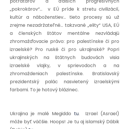
potratárov a ďalších progresívnych
„pokrokárov“… v EÚ príde k stretu civilizácií,
kultúr a náboženstiev… tieto procesy sú už
zrejme nezadržateľné… takzvané „elity“ USA, EÚ
a členských štátov mentálne nezvládajú
zhromažďovacie právo: pro palestínske či pro
izraelské? Pro ruské či pro ukrajinské? Popri
ukrajinských na štátnych budovách visia
izraelské vlajky, v sprievodoch a na
zhromaždeniach palestínske. Bratislavský
prezidentský palác nasvietený izraelskými
farbami. To je hotový blázinec.
Ukrajina je malé Megiddo
tu
.
Izrael (Asrael)
môže byť väčšie. Hoops! Je tu aj islamský Dábik