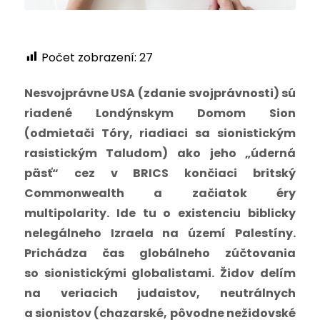
Počet zobrazení:
27
Nesvojprávne USA (zdanie svojprávnosti) sú
riadené Londýnskym Domom Sion
(odmietači Tóry, riadiaci sa sionistickým
rasistickým Taludom) ako jeho „úderná
päsť“ cez v BRICS končiaci britský
Commonwealth a začiatok éry
multipolarity. Ide tu o existenciu biblicky
nelegálneho Izraela na území Palestíny.
Prichádza čas globálneho zúčtovania
so sionistickými globalistami. Židov delím
na veriacich judaistov, neutrálnych
a sionistov (chazarské, pôvodne nežidovské