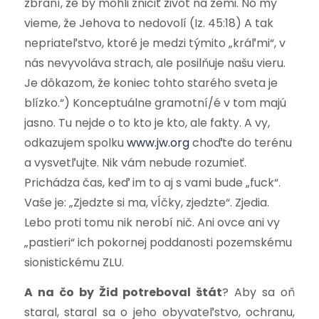
zbraní, že by mohli zničiť život na zemi. No my
vieme, že Jehova to nedovolí (Iz. 45:18) A tak
nepriateľstvo, ktoré je medzi týmito „kráľmi“, v
nás nevyvoláva strach, ale posilňuje našu vieru.
Je dôkazom, že koniec tohto starého sveta je
blízko.“) Konceptuálne gramotní/é v tom majú
jasno. Tu nejde o to kto je kto, ale fakty. A vy,
odkazujem spolku
www.jw.org
choďte do terénu
a vysvetľujte. Nik vám nebude rozumieť.
Prichádza čas, keď im to aj s vami bude „fuck“.
Vaše je: „Zjedzte si ma, vĺčky, zjedzte“. Zjedia.
Lebo proti tomu nik nerobí nič. Ani ovce ani vy
„pastieri“ ich pokornej poddanosti pozemskému
sionistickému ZLU.
A na čo by Žid potreboval štát
? Aby sa oň
staral, staral sa o jeho obyvateľstvo, ochranu,