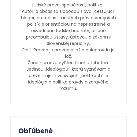
Ľudské práva, spoločnosť, politika…
Autor, a občas za slobodou slova „cestujúci“
bloger, pre oblasť ľudských práv a verejných
politík, s orientáciou na nepriestrelné a
osvedčené ľudské hodnoty, písané
preambulou Ústavy, ústavou a zákonmi
Slovenskej republiky.
Platí: Pravda je pravda a lož a polopravda je
lož.
Žena nemôže byť len trochu tehotná.
Jedinou „ideológiou“, ktorú vyznávam a
prezentujem vo svojich „politikách“ je
ideológia a politika pravdy a zdravého
rozumu.
Obľúbené