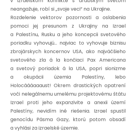
v izraelskom konflikte s arabským svetom
neangažuje, robí si „svoje veci“ na Ukrajine.
Rozdelenie vektorov pozornosti a oslabenia
pomoci jej presunom z Ukrajiny na Izrael
a Palestínu, Rusku a jeho koncepcii svetového
poriadku vyhovujú… najviac to vyhovuje biznisu
zbrojárskych koncernov USA, ako najväčšieho
svetového zla á la končiaci Pax Americana
a svetový poriadok á la USA, popri sionizme
a okupácii územia Palestíny, lebo
Holocáááaaaust! Okrem drastických opatrení
voči nelegálnemu umelému projektovému štátu
Izrael proti jeho expanzivite a anexii území
Palestíny, nevidím iné riešenia. Izrael spustil
genocídu Pásma Gazy, ktorú potom obsadí
a vyhlási za izraelské územie.