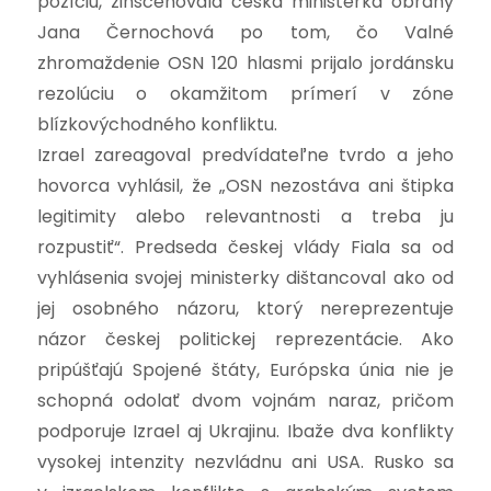
pozíciu, zinscenovala česká ministerka obrany
Jana Černochová po tom, čo Valné
zhromaždenie OSN 120 hlasmi prijalo jordánsku
rezolúciu o okamžitom prímerí v zóne
blízkovýchodného konfliktu.
Izrael zareagoval predvídateľne tvrdo a jeho
hovorca vyhlásil, že „OSN nezostáva ani štipka
legitimity alebo relevantnosti a treba ju
rozpustiť“. Predseda českej vlády Fiala sa od
vyhlásenia svojej ministerky dištancoval ako od
jej osobného názoru, ktorý nereprezentuje
názor českej politickej reprezentácie.
Ako
pripúšťajú Spojené štáty, Európska únia nie je
schopná odolať dvom vojnám naraz, pričom
podporuje Izrael aj Ukrajinu. Ibaže dva konflikty
vysokej intenzity nezvládnu ani USA. Rusko sa