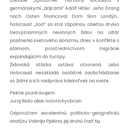
základe „spozornel“ národný socialista s
germánskymi „árijcami“ Adolf Hitler. Jeho Drang
nach Osten financoval Dom Sion Londýn…
holocaust „šoa“ sa stal zápalnou obeťou drvivo
bezvýznamných nevinných židov na oltár
posilnenia svetového sionizmu, dnes v konflikte s
islamom, prostredníctvom migrácie
expandujúcim do Európy.
Židovská otázka ostáva otvorená. Lebo
Holocaust nezakladá osobitné zaobchádzanie
so židmi a ich nadpráva kdekoľvek na svete.
Pekne pozdravujem.
Juraj Režo alias notorickyobcan
Odporúčam excelentnú politicko-geografickú
analýzu Valerija Pjakina, jej druhú časť
tu
.