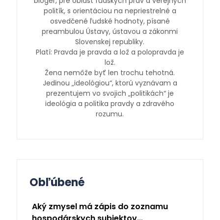
bloger, pre oblasť ľudských práv a verejných
politík, s orientáciou na nepriestrelné a
osvedčené ľudské hodnoty, písané
preambulou Ústavy, ústavou a zákonmi
Slovenskej republiky.
Platí: Pravda je pravda a lož a polopravda je
lož.
Žena nemôže byť len trochu tehotná.
Jedinou „ideológiou“, ktorú vyznávam a
prezentujem vo svojich „politikách“ je
ideológia a politika pravdy a zdravého
rozumu.
Obľúbené
Aký zmysel má zápis do zoznamu
hospodárskych subjektov...