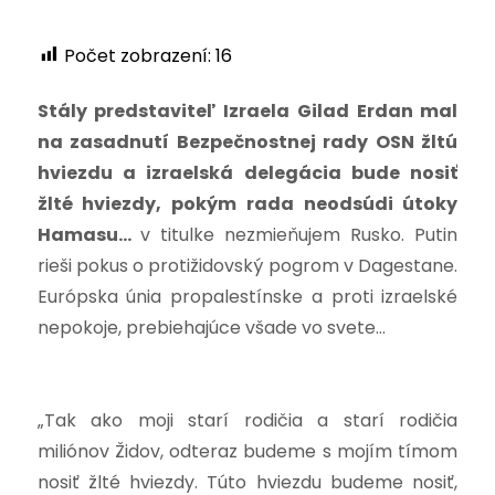
Počet zobrazení:
16
Stály predstaviteľ Izraela Gilad Erdan mal
na zasadnutí Bezpečnostnej rady OSN žltú
hviezdu a izraelská delegácia bude nosiť
žlté hviezdy, pokým rada neodsúdi útoky
Hamasu…
v titulke nezmieňujem Rusko. Putin
rieši pokus o protižidovský pogrom v Dagestane.
Európska únia propalestínske a proti izraelské
nepokoje, prebiehajúce všade vo svete…
„Tak ako moji starí rodičia a starí rodičia
miliónov Židov, odteraz budeme s mojím tímom
nosiť žlté hviezdy. Túto hviezdu budeme nosiť,