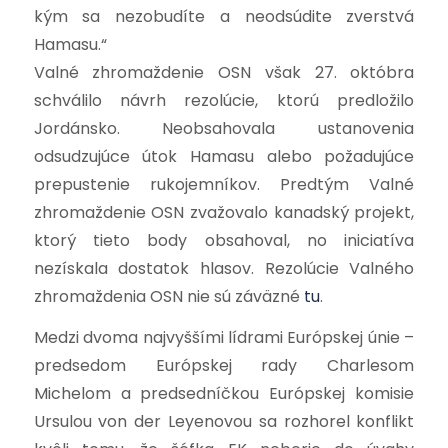
kým sa nezobudíte a neodsúdite zverstvá
Hamasu.“
Valné zhromaždenie OSN však 27. októbra
schválilo návrh rezolúcie, ktorú predložilo
Jordánsko. Neobsahovala ustanovenia
odsudzujúce útok Hamasu alebo požadujúce
prepustenie rukojemníkov. Predtým Valné
zhromaždenie OSN zvažovalo kanadský projekt,
ktorý tieto body obsahoval, no iniciatíva
nezískala dostatok hlasov. Rezolúcie Valného
zhromaždenia OSN nie sú záväzné
tu
.
Medzi dvoma najvyššími lídrami Európskej únie –
predsedom Európskej rady Charlesom
Michelom a predsedníčkou Európskej komisie
Ursulou von der Leyenovou sa rozhorel konflikt