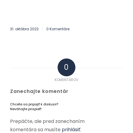
31. októbra 2023
0 Komentáre
/
0
KOMENTÁROV
Zanechajte komentár
Chcete sa pripojiť k diskusii?
Neváhajte prispieť!
Prepáčte, ale pred zanechaním
komentára sa musíte
prihlásiť
.