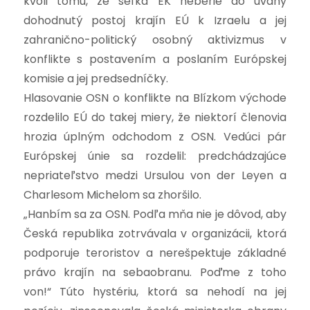
kvôli tomu, že šéfka EK neberie do úvahy
dohodnutý postoj krajín EÚ k Izraelu a jej
zahranično-politický osobný aktivizmus v
konflikte s postavením a poslaním Európskej
komisie a jej predsedníčky.
Hlasovanie OSN o konflikte na Blízkom východe
rozdelilo EÚ do takej miery, že niektorí členovia
hrozia úplným odchodom z OSN. Vedúci pár
Európskej únie sa rozdelil: predchádzajúce
nepriateľstvo medzi Ursulou von der Leyen a
Charlesom Michelom sa zhoršilo.
„Hanbím sa za OSN. Podľa mňa nie je dôvod, aby
Česká republika zotrvávala v organizácii, ktorá
podporuje teroristov a nerešpektuje základné
právo krajín na sebaobranu. Poďme z toho
von!“ Túto hystériu, ktorá sa nehodí na jej