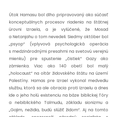
Útok Hamasu bol dlho pripravovaný ako súčasť
konceptuálnych procesov riadenia na štátnej
úrovni Izraela, a je vylúčené, že Mosad
a Netanjahu o tom nevedeli. Siedmy október bol
„psyop“ (vplyvová psychologická operácia
s medzinárodnými presahmi na svetovú verejnú
mienku) pre spustenie „čistiek“ Gazy ako
zámienka. Viac ako 140 obetí bol malý
„holocaust“ na oltár židovského štátu na území
Palestíny. Hamas pre Izrael vykonal medvediu
službu, ktorá sa ale obracia proti Izraelu a dnes
ide o jeho holú existenciu na báze biblickej Tóry
a nebiblického Talmudu, základu sionizmu a
„Gojim, nežidia, budú slúžiť židom“. Aj na tomto