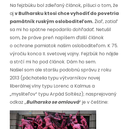
Na fejzbúku bol zdieľaný článok, píšuci o tom, že
aj
v Bulharsku ktosi chce vyhodiť do povetria
pamätník ruským osloboditeľom.
Žiaľ, zatiaľ
sa mi ho spätne nepodarilo dohľadať. Netušil
som, že práve preň napíšem ďalší článok
o ochrane pamiatok našim osloboditeľom. K 75.
výročiu konca II. svetovej vojny. Fejzbúk ho nájde
a strčí mi ho pod článok. Dám ho sem.
Našiel som ale staršiu podobnú správu z roku
2013 (páchatelia typu výtvarníkov novej
liberálnej vlny typu Lorenc a Kalmus a
„mysliteľov“ typu Arpád Soltész); nasprejovaný
odkaz „
Bulharsko se omlouvá
“ je v češtine: