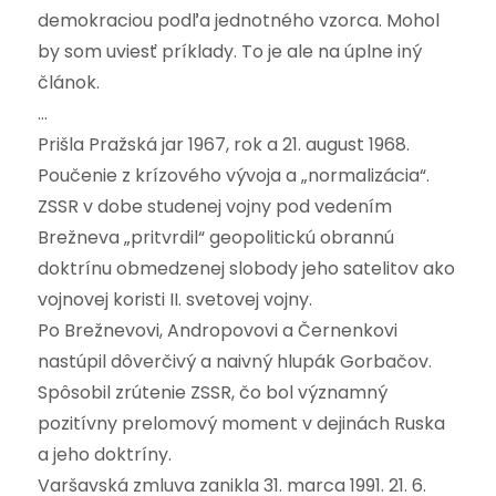
demokraciou podľa jednotného vzorca. Mohol
by som uviesť príklady. To je ale na úplne iný
článok.
…
Prišla Pražská jar 1967, rok a 21. august 1968.
Poučenie z krízového vývoja a „normalizácia“.
ZSSR v dobe studenej vojny pod vedením
Brežneva „pritvrdil“ geopolitickú obrannú
doktrínu obmedzenej slobody jeho satelitov ako
vojnovej koristi II. svetovej vojny.
Po Brežnevovi, Andropovovi a Černenkovi
nastúpil dôverčivý a naivný hlupák Gorbačov.
Spôsobil zrútenie ZSSR, čo bol významný
pozitívny prelomový moment v dejinách Ruska
a jeho doktríny.
Varšavská zmluva zanikla 31. marca 1991. 21. 6.