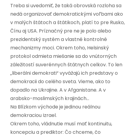
Treba si uvedomiť, že taká obrovská rozloha sa
nedá organizovať demokratickými voľbami ako
v malých štátoch a štátikoch, platí to pre Rusko,
Čínu aj USA. Príznačný pre ne je polo alebo
prezidentský systém a vlastné kontrolné
mechanizmy moci. Okrem toho, Helsinský
protokol odmieta miešanie sa do vnútorných
záležitostí suverénnych štátnych celkov. To len
„liberálni demokrati“ vyvážajú ich predstavy o
demokracii do celého sveta. Vieme, ako to
dopadlo na Ukrajine. A v Afganistane. A v
arabsko-moslimských krajinách…
Na Blízkom východe je jedinou reálnou
demokraciou Izrael.
Okrem toho, vládnutie musí mať kontinuitu,
koncepciu a prediktor: Čo chceme, čo