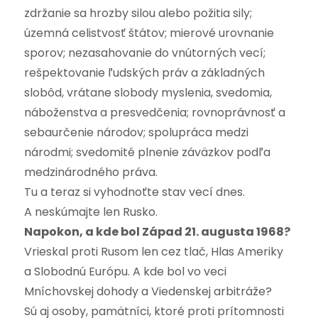
zdržanie sa hrozby silou alebo požitia sily;
územná celistvosť štátov; mierové urovnanie
sporov; nezasahovanie do vnútorných vecí;
rešpektovanie ľudských práv a základných
slobôd, vrátane slobody myslenia, svedomia,
náboženstva a presvedčenia; rovnoprávnosť a
sebaurčenie národov; spolupráca medzi
národmi; svedomité plnenie záväzkov podľa
medzinárodného práva.
Tu a teraz si vyhodnoťte stav vecí dnes.
A neskúmajte len Rusko.
Napokon, a kde bol Západ 21. augusta 1968?
Vrieskal proti Rusom len cez tlač, Hlas Ameriky
a Slobodnú Európu. A kde bol vo veci
Mníchovskej dohody a Viedenskej arbitráže?
Sú aj osoby, pamätníci, ktoré proti prítomnosti