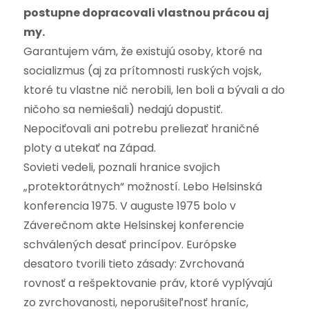
postupne dopracovali vlastnou prácou aj
my.
Garantujem vám, že existujú osoby, ktoré na
socializmus (aj za prítomnosti ruských vojsk,
ktoré tu vlastne nič nerobili, len boli a bývali a do
ničoho sa nemiešali) nedajú dopustiť.
Nepociťovali ani potrebu preliezať hraničné
ploty a utekať na Západ.
Sovieti vedeli, poznali hranice svojich
„protektorátnych“ možností. Lebo Helsinská
konferencia 1975. V auguste 1975 bolo v
Záverečnom akte Helsinskej konferencie
schválených desať princípov. Európske
desatoro tvorili tieto zásady: Zvrchovaná
rovnosť a rešpektovanie práv, ktoré vyplývajú
zo zvrchovanosti, neporušiteľnosť hraníc,