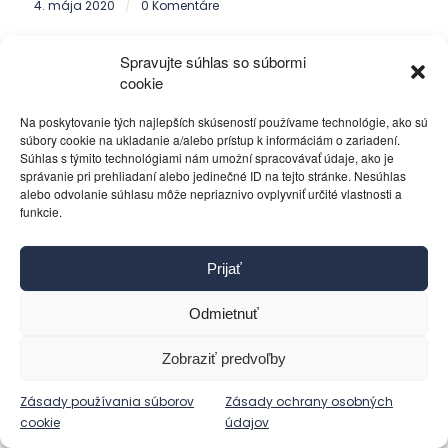
4. mája 2020
0 Komentáre
/
Spravujte súhlas so súbormi
cookie
Na poskytovanie tých najlepších skúseností používame technológie, ako sú
0
súbory cookie na ukladanie a/alebo prístup k informáciám o zariadení.
Súhlas s týmito technológiami nám umožní spracovávať údaje, ako je
správanie pri prehliadaní alebo jedinečné ID na tejto stránke. Nesúhlas
KOMENTÁROV
alebo odvolanie súhlasu môže nepriaznivo ovplyvniť určité vlastnosti a
funkcie.
Zanechajte komentár
Chcete sa pripojiť k diskusii?
Prijať
Neváhajte prispieť!
Odmietnuť
Prepáčte, ale pred zanechaním
komentára sa musíte
prihlásiť
.
Zobraziť predvoľby
Zásady používania súborov
Zásady ochrany osobných
cookie
údajov