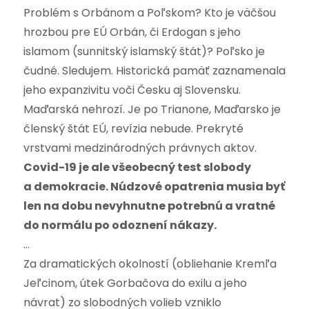
Problém s Orbánom a Poľskom? Kto je väčšou
hrozbou pre EÚ Orbán, či Erdogan s jeho
islamom (sunnitský islamský štát)? Poľsko je
čudné. Sledujem. Historická pamäť zaznamenala
jeho expanzivitu voči Česku aj Slovensku.
Maďarská nehrozí. Je po Trianone, Maďarsko je
členský štát EÚ, revízia nebude. Prekryté
vrstvami medzinárodných právnych aktov.
Covid-19 je ale všeobecný test slobody
a demokracie. Núdzové opatrenia musia byť
len na dobu nevyhnutne potrebnú a vratné
do normálu po odoznení nákazy.
…
Za dramatických okolností (obliehanie Kremľa
Jeľcinom, útek Gorbačova do exilu a jeho
návrat) zo slobodných volieb vzniklo