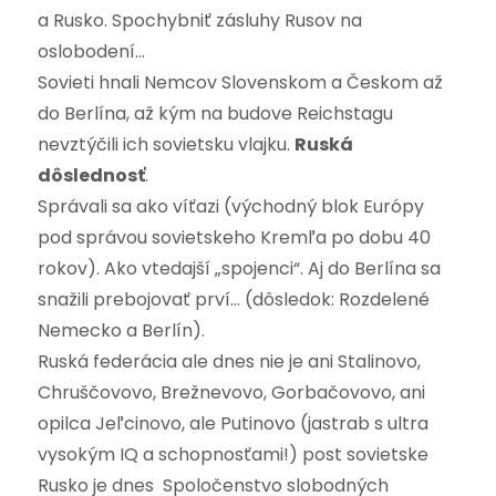
a Rusko. Spochybniť zásluhy Rusov na
oslobodení…
Sovieti hnali Nemcov Slovenskom a Českom až
do Berlína, až kým na budove Reichstagu
nevztýčili ich sovietsku vlajku.
Ruská
dôslednosť
.
Správali sa ako víťazi (východný blok Európy
pod správou sovietskeho Kremľa po dobu 40
rokov). Ako vtedajší „spojenci“. Aj do Berlína sa
snažili prebojovať prví… (dôsledok: Rozdelené
Nemecko a Berlín).
Ruská federácia ale dnes nie je ani Stalinovo,
Chruščovovo, Brežnevovo, Gorbačovovo, ani
opilca Jeľcinovo, ale Putinovo (jastrab s ultra
vysokým IQ a schopnosťami!) post sovietske
Rusko je dnes Spoločenstvo slobodných