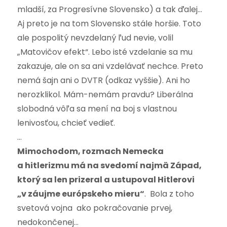
mladší, za Progresívne Slovensko) a tak ďalej…
Aj preto je na tom Slovensko stále horšie. Toto
ale pospolitý nevzdelaný ľud nevie, volil
„Matovičov efekt“. Lebo isté vzdelanie sa mu
zakazuje, ale on sa ani vzdelávať nechce. Preto
nemá šajn ani o DVTR (odkaz vyššie). Ani ho
nerozklikol. Mám-nemám pravdu? Liberálna
slobodná vôľa sa mení na boj s vlastnou
lenivosťou, chcieť vedieť.
…
Mimochodom, rozmach Nemecka
a hitlerizmu má na svedomí najmä Západ,
ktorý sa len prizeral a ustupoval Hitlerovi
„v záujme európskeho mieru“
. Bola z toho
svetová vojna ako pokračovanie prvej,
nedokončenej…