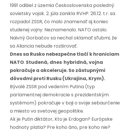
1991 odišiel z územia Československa posledný
sovietsky vojak. 2. júla zanikla RVHP. 26.12. t.r. sa
rozpadol ZSSR, čo malo znamenať aj koniec
studenej vojny. Neznamenalo. NATO ostalo.
Naivný Gorbačov sa nechal oklamať sľubmi, že
sa Aliancia nebude rozširovať.
Dnes sa Rusko nebezpečne tlačí k hraniciam
NATO
.
Studená, dnes hybridná, vojna
pokračuje a akceleruje.
So zástupnými
dôvodmi proti Rusku (Ukrajina, Krym).
Bývalé ZSSR pod vedením Putina (typ
parlamentnej demokracie s prezidentským
systémom) pokračuje v boji o svoje sebaurčenie
a miesto vo svetovej geopolitike.
Ak je Putin diktátor, Kto je Erdogan? Európske
hodnoty platia? Pre koho áno, pre koho nie?