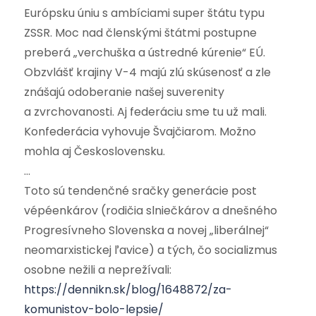
Európsku úniu s ambíciami super štátu typu
ZSSR. Moc nad členskými štátmi postupne
preberá „verchuška a ústredné kúrenie“ EÚ.
Obzvlášť krajiny V-4 majú zlú skúsenosť a zle
znášajú odoberanie našej suverenity
a zvrchovanosti. Aj federáciu sme tu už mali.
Konfederácia vyhovuje Švajčiarom. Možno
mohla aj Československu.
…
Toto sú tendenčné sračky generácie post
vépéenkárov (rodičia slniečkárov a dnešného
Progresívneho Slovenska a novej „liberálnej“
neomarxistickej ľavice) a tých, čo socializmus
osobne nežili a neprežívali:
https://dennikn.sk/blog/1648872/za-
komunistov-bolo-lepsie/