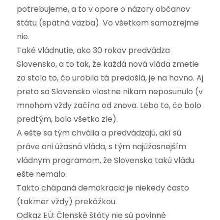
potrebujeme, a to v opore o názory občanov
štátu (spätná väzba). Vo všetkom samozrejme
nie.
Také vládnutie, ako 30 rokov predvádza
Slovensko, a to tak, že každá nová vláda zmetie
zo stola to, čo urobila tá predošlá, je na hovno. Aj
preto sa Slovensko vlastne nikam neposunulo (v
mnohom vždy začína od znova. Lebo to, čo bolo
predtým, bolo všetko zle).
A ešte sa tým chvália a predvádzajú, akí sú
práve oni úžasná vláda, s tým najúžasnejším
vládnym programom, že Slovensko takú vládu
ešte nemalo.
Takto chápaná demokracia je niekedy často
(takmer vždy) prekážkou.
Odkaz EÚ: Členské štáty nie sú povinné