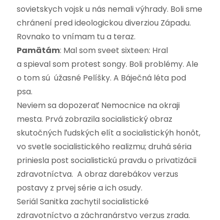
sovietskych vojsk u nás nemali výhrady. Boli sme
chránení pred ideologickou diverziou Západu.
Rovnako to vnímam tu a teraz.
Pamätám
: Mal som sveet sixteen: Hral
a spieval som protest songy. Boli problémy. Ale
o tom sú úžasné Pelíšky. A Báječná léta pod
psa.
Neviem sa dopozerať Nemocnice na okraji
mesta. Prvá zobrazila socialistický obraz
skutočných ľudských elít a socialistickýh honôt,
vo svetle socialistického realizmu; druhá séria
priniesla post socialistickú pravdu o privatizácii
zdravotníctva. A obraz darebákov verzus
postavy z prvej série a ich osudy.
Seriál Sanitka zachytil socialistické
zdravotníctvo a záchranárstvo verzus zrada.