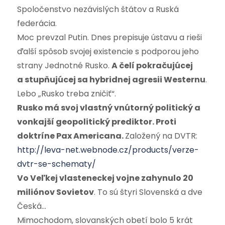
Spoločenstvo nezávislých štátov a Ruská
federácia.
Moc prevzal Putin. Dnes prepisuje ústavu a rieši
ďalší spôsob svojej existencie s podporou jeho
strany Jednotné Rusko.
A čelí pokračujúcej
a stupňujúcej sa hybridnej agresii Westernu
.
Lebo „Rusko treba zničiť“.
Rusko má svoj vlastný vnútorný politický a
vonkajší geopolitický prediktor. Proti
doktríne Pax Americana.
Založený na DVTR:
http://leva-net.webnode.cz/products/verze-
dvtr-se-schematy/
Vo Veľkej vlasteneckej vojne zahynulo 20
miliónov Sovietov
. To sú štyri Slovenská a dve
Česká…
Mimochodom, slovanských obetí bolo 5 krát