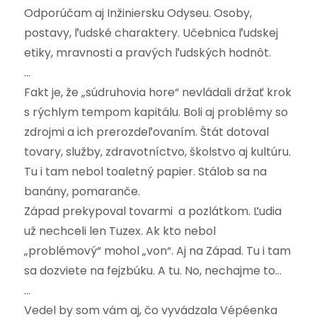
Odporúčam aj Inžiniersku Odyseu. Osoby,
postavy, ľudské charaktery. Učebnica ľudskej
etiky, mravnosti a pravých ľudských hodnôt.
…
Fakt je, že „súdruhovia hore“ nevládali držať krok
s rýchlym tempom kapitálu. Boli aj problémy so
zdrojmi a ich prerozdeľovaním. Štát dotoval
tovary, služby, zdravotníctvo, školstvo aj kultúru.
Tu i tam nebol toaletný papier. Stálob sa na
banány, pomaranče.
Západ prekypoval tovarmi a pozlátkom. Ľudia
už nechceli len Tuzex. Ak kto nebol
„problémový“ mohol „von“. Aj na Západ. Tu i tam
sa dozviete na fejzbúku. A tu. No, nechajme to…
…
Vedel by som vám aj, čo vyvádzala Vépéenka