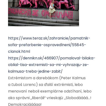
https://www.teraz.sk/zahranicie/pamatnik-
sofia-prefarbenie-ospravedlneni/55845-
clanok.html
https://dennikn.sk/466907/pomaloval-bilaka-
oblial-tisa-extremisti-sa-mi-vyhrazaju-ze-
kalmusa-treba-jedine-zabit/
Extrémistom a darebákom (Peter Kalmus
a Ľuboš Lorenc) sa ďalší extrémisti, lebo
menovaní neboli exemplárne odstíhaní, lebo
ako správni „liberáli“ vrieskajú: „Slobodáááá…!
Demokraciáááaa!