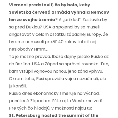
Vieme si predstaviť, čo by bolo, keby
Sovietska červená armáda vyhnala Nemcov
len zo svojho územia
? A „príklad“: Zastavila by
sa pred Duklou? USA a spojenci by sa museli
angažovať v celom ostatku západnej Európy. Že
by sme nemuseli prežiť 40 rokov totalitnej
neslobody? Hmm…
To je možno pravda. Ibaže dejiny písalo Rusko až
do Berlína. USA a Západ sa správal rovnako. Ten,
kam vstúpil vojnovou nohou, jeho zóna vplyvu.
Okrem toho, Rusi spravidla vojnu nezačínali, ale
ju končili.
Rusko dnes ekonomicky smeruje na východ,
prinútené Západom. Ešte aj to Westernu vadí…
Pre tých čo hľadajú, v možnosti nájdu tu:
St. Petersburg hosted the summit of the