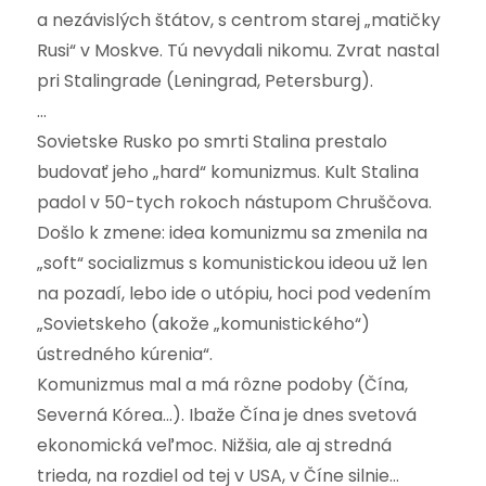
a nezávislých štátov, s centrom starej „matičky
Rusi“ v Moskve. Tú nevydali nikomu. Zvrat nastal
pri Stalingrade (Leningrad, Petersburg).
…
Sovietske Rusko po smrti Stalina prestalo
budovať jeho „hard“ komunizmus. Kult Stalina
padol v 50-tych rokoch nástupom Chruščova.
Došlo k zmene: idea komunizmu sa zmenila na
„soft“ socializmus s komunistickou ideou už len
na pozadí, lebo ide o utópiu, hoci pod vedením
„Sovietskeho (akože „komunistického“)
ústredného kúrenia“.
Komunizmus mal a má rôzne podoby (Čína,
Severná Kórea…). Ibaže Čína je dnes svetová
ekonomická veľmoc. Nižšia, ale aj stredná
trieda, na rozdiel od tej v USA, v Číne silnie…