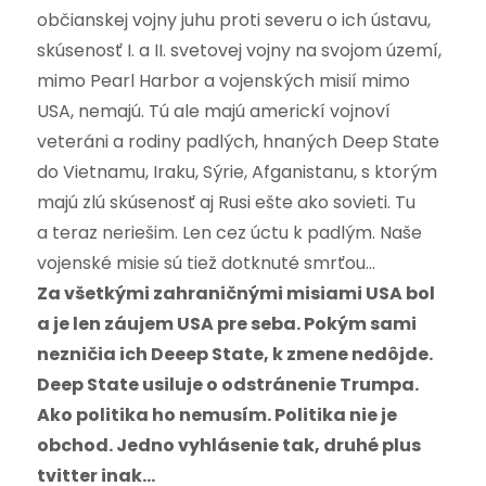
občianskej vojny juhu proti severu o ich ústavu,
skúsenosť I. a II. svetovej vojny na svojom území,
mimo Pearl Harbor a vojenských misií mimo
USA, nemajú. Tú ale majú americkí vojnoví
veteráni a rodiny padlých, hnaných Deep State
do Vietnamu, Iraku, Sýrie, Afganistanu, s ktorým
majú zlú skúsenosť aj Rusi ešte ako sovieti. Tu
a teraz neriešim. Len cez úctu k padlým. Naše
vojenské misie sú tiež dotknuté smrťou…
Za všetkými zahraničnými misiami USA bol
a je len záujem USA pre seba. Pokým sami
nezničia ich Deeep State, k zmene nedôjde.
Deep State usiluje o odstránenie Trumpa.
Ako politika ho nemusím. Politika nie je
obchod. Jedno vyhlásenie tak, druhé plus
tvitter inak…