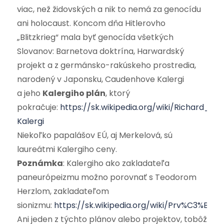
viac, než židovských a nik to nemá za genocídu
ani holocaust. Koncom dňa Hitlerovho
„Blitzkrieg“ mala byť genocída všetkých
Slovanov: Barnetova doktrína, Harwardský
projekt a z germánsko-rakúskeho prostredia,
narodený v Japonsku, Caudenhove Kalergi
a jeho
Kalergiho plán
, ktorý
pokračuje:
https://sk.wikipedia.org/wiki/Richard_N
Kalergi
Niekoľko papalášov EÚ, aj Merkelová, sú
laureátmi Kalergiho ceny.
Poznámka
: Kalergiho ako zakladateľa
paneurópeizmu možno porovnať s Teodorom
Herzlom, zakladateľom
sionizmu:
https://sk.wikipedia.org/wiki/Prv%C3%BD
Ani jeden z týchto plánov alebo projektov, tobôž