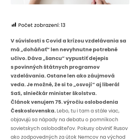
Počet zobrazení:
13
V súvislosti s Covid a krízou vzdelávania sa
má „doháňať“ len nevyhnutne potrebné
učivo. Dáva „šancu“ vypustiť dejepis
s povinných štátnych programov
vzdelávania. Ostane len ako záujmová
veda. Je možné, že si to „osvojí“ aj liberál
SaS, slniečkár minister školstva.
Článok venujem 75. výročiu oslobodenia
Československa.
Lebo, tu i tam a stále viac,
objavujú sa nápady na debatu o pomníkoch
sovietskych osloboditeľov. Pokusy obviniť Rusov
ako zodpovedných za útok Nemcov na východ