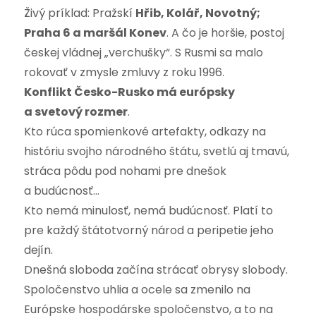
Živý príklad: Pražskí
Hřib, Kolář, Novotný;
Praha 6 a maršál Konev
. A čo je horšie, postoj
českej vládnej „verchušky“. S Rusmi sa malo
rokovať v zmysle zmluvy z roku 1996.
Konflikt Česko-Rusko má európsky
a svetový rozmer
.
Kto rúca spomienkové artefakty, odkazy na
históriu svojho národného štátu, svetlú aj tmavú,
stráca pôdu pod nohami pre dnešok
a budúcnosť…
Kto nemá minulosť, nemá budúcnosť. Platí to
pre každý štátotvorný národ a peripetie jeho
dejín.
Dnešná sloboda začína strácať obrysy slobody.
Spoločenstvo uhlia a ocele sa zmenilo na
Európske hospodárske spoločenstvo, a to na