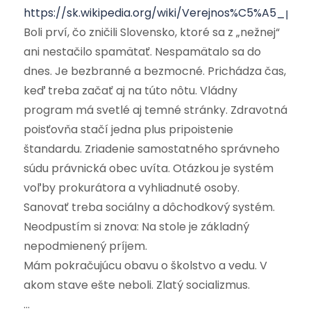
https://sk.wikipedia.org/wiki/Verejnos%C5%A5_prot
Boli prví, čo zničili Slovensko, ktoré sa z „nežnej“
ani nestačilo spamätať. Nespamätalo sa do
dnes. Je bezbranné a bezmocné. Prichádza čas,
keď treba začať aj na túto nôtu. Vládny
program má svetlé aj temné stránky. Zdravotná
poisťovňa stačí jedna plus pripoistenie
štandardu. Zriadenie samostatného správneho
súdu právnická obec uvíta. Otázkou je systém
voľby prokurátora a vyhliadnuté osoby.
Sanovať treba sociálny a dôchodkový systém.
Neodpustím si znova: Na stole je základný
nepodmienený príjem.
Mám pokračujúcu obavu o školstvo a vedu. V
akom stave ešte neboli. Zlatý socializmus.
…