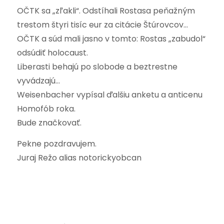
OČTK sa „zľakli“. Odstíhali Rostasa peňažným
trestom štyri tisíc eur za citácie Štúrovcov…
OČTK a súd mali jasno v tomto: Rostas „zabudol“
odsúdiť holocaust.
Liberasti behajú po slobode a beztrestne
vyvádzajú…
Weisenbacher vypísal ďalšiu anketu a anticenu
Homofób roka.
Bude značkovať.
Pekne pozdravujem.
Juraj Režo alias notorickyobcan