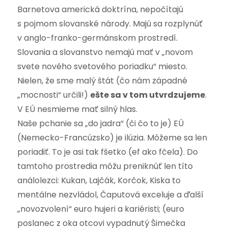
Barnetova americká doktrína, nepočítajú
s pojmom slovanské národy. Majú sa rozplynúť
v anglo-franko-germánskom prostredí.
Slovania a slovanstvo nemajú mať v „novom
svete nového svetového poriadku“ miesto.
Nielen, že sme malý štát (čo nám západné
„mocnosti“ určili!)
ešte sa v tom utvrdzujeme
.
V EÚ nesmieme mať silný hlas.
Naše pchanie sa „do jadra“ (či čo to je) EÚ
(Nemecko-Francúzsko) je ilúzia. Môžeme sa len
poriadiť. To je asi tak fšetko (ef ako fčela). Do
tamtoho prostredia môžu preniknúť len títo
análolezci: Kukan, Lajčák, Korčok, Kiska to
mentálne nezvládol, Čaputová exceluje a ďalší
„novozvolení“ euro hujeri a kariéristi; (euro
poslanec z oka otcovi vypadnutý Šimečka