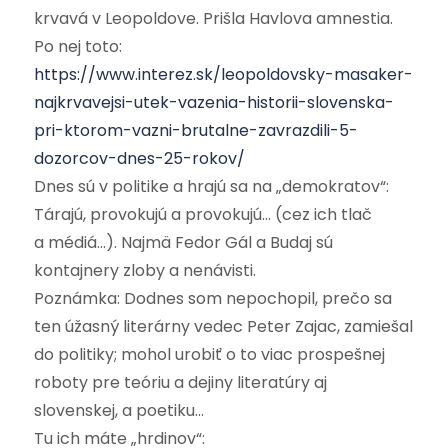
krvavá v Leopoldove. Prišla Havlova amnestia.
Po nej toto:
https://www.interez.sk/leopoldovsky-masaker-
najkrvavejsi-utek-vazenia-historii-slovenska-
pri-ktorom-vazni-brutalne-zavrazdili-5-
dozorcov-dnes-25-rokov/
Dnes sú v politike a hrajú sa na „demokratov“:
Tárajú, provokujú a provokujú… (cez ich tlač
a médiá…). Najmä Fedor Gál a Budaj sú
kontajnery zloby a nenávisti.
Poznámka: Dodnes som nepochopil, prečo sa
ten úžasný literárny vedec Peter Zajac, zamiešal
do politiky; mohol urobiť o to viac prospešnej
roboty pre teóriu a dejiny literatúry aj
slovenskej, a poetiku…
Tu ich máte „hrdinov“: