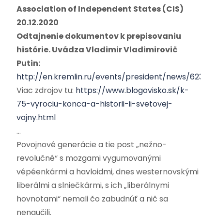
Association of Independent States (CIS)
20.12.2020
Odtajnenie dokumentov k prepisovaniu
histórie. Uvádza Vladimir Vladimirovič
Putin:
http://en.kremlin.ru/events/president/news/62376
Viac zdrojov tu:
https://www.blogovisko.sk/k-
75-vyrociu-konca-a-historii-ii-svetovej-
vojny.html
…
Povojnové generácie a tie post „nežno-
revolučné“ s mozgami vygumovanými
vépéenkármi a havloidmi, dnes westernovskými
liberálmi a slniečkármi, s ich „liberálnymi
hovnotami“ nemali čo zabudnúť a nič sa
nenaučili.