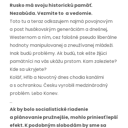
Rusko má svoju historickú pamäť.
Nezabúda. Vezmite to a vedomie.
Toto tu a teraz odkazujem najmä povojnovým
a post husákovským generáciám a dnešnej,
Westernom a ním, cez falošné pseudo liberálne
hodnoty manipulovanej a zneužívanej mládeži.
Inak budú problémy. Ak budú, tak ešte žijúci
pamätníci na vás ukážu prstom. Kam zaleziete?
Kde sa ukryjete?
Kolář, Hřib a Novotný dnes chodia kanálmi
a s ochrankou. Česku vyrobili medzinárodný
problém. Lebo Konev.
…
Ak by bolo socialistické riadenie
a plánovanie pružnejšie, mohlo priniesť lepší
efekt. K podobným slobodám by sme sa