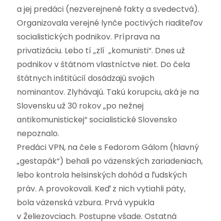
a jej predáci (nezverejnené fakty a svedectvá).
Organizovala verejné lynče poctivých riaditeľov
socialistických podnikov. Príprava na
privatizáciu. Lebo tí „zlí „komunisti“. Dnes už
podnikov v štátnom vlastníctve niet. Do čela
štátnych inštitúcií dosádzajú svojich
nominantov. Zlyhávajú. Takú korupciu, aká je na
Slovensku už 30 rokov „po nežnej
antikomunistickej“ socialistické Slovensko
nepoznalo.
Predáci VPN, na čele s Fedorom Gálom (hlavný
„gestapák“) behali po väzenských zariadeniach,
lebo kontrola helsinských dohôd a ľudských
práv. A provokovali. Keď z nich vytiahli päty,
bola väzenská vzbura. Prvá vypukla
v Želiezovciach. Postupne všade. Ostatná