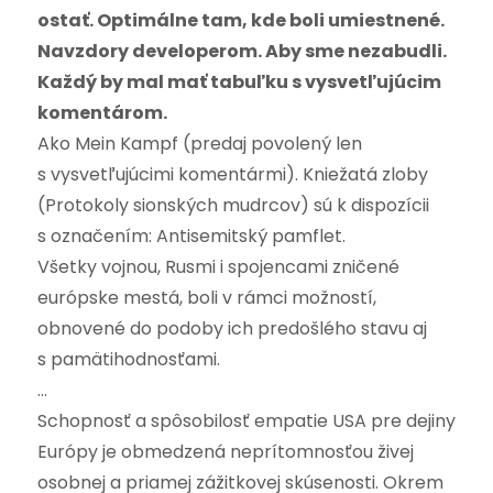
ostať. Optimálne tam, kde boli umiestnené.
Navzdory developerom. Aby sme nezabudli.
Každý by mal mať tabuľku s vysvetľujúcim
komentárom.
Ako Mein Kampf (predaj povolený len
s vysvetľujúcimi komentármi). Kniežatá zloby
(Protokoly sionských mudrcov) sú k dispozícii
s označením: Antisemitský pamflet.
Všetky vojnou, Rusmi i spojencami zničené
európske mestá, boli v rámci možností,
obnovené do podoby ich predošlého stavu aj
s pamätihodnosťami.
…
Schopnosť a spôsobilosť empatie USA pre dejiny
Európy je obmedzená neprítomnosťou živej
osobnej a priamej zážitkovej skúsenosti. Okrem