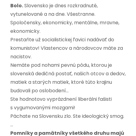
Bolo.
Slovensko je dnes rozkradnuté,
vytunelované a na dne. Všestranne.
Spoločensky, ekonomicky, mentálne, mravne,
ekonomicky.
Prestaňte už socialistickej ľavici nadávať do
komunistov! Vlastencov a národovcov máte za
nacistov.
Nemáte pod nohami pevnú pôdu, ktorou je
slovenská dedičná postať, našich otcov a dedov,
matiek a starých matiek, ktoré túto krajinu
budovali po oslobodení…
Ste hodnotovo vyprázdnení liberálni fašisti
s vygumovanými mozgami!
Páchate na Slovensku zlo. Ste ideologický smog.
…
Pomníky a pamätníky všetkého druhu majú