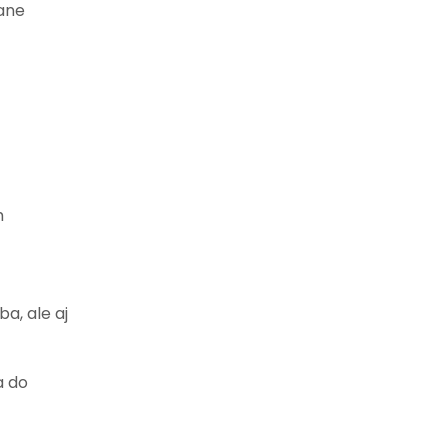
tane
m
a, ale aj
a do