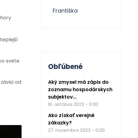
Františka
 hory
teplejší
vo svete
Obľúbené
závisí od
Aký zmysel má zápis do
zoznamu hospodárskych
subjektov...
16. októbra 2023 - 0:00
Ako získať verejné
zákazky?
27. novembra 2023 - 0:00