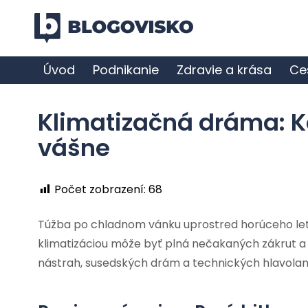
Úvod
Podnikanie
Zdravie a krása
Ce
Klimatizačná dráma: K
vášne
Počet zobrazení:
68
Túžba po chladnom vánku uprostred horúceho leta 
klimatizáciou môže byť plná nečakaných zákrut a
nástrah, susedských drám a technických hlavola