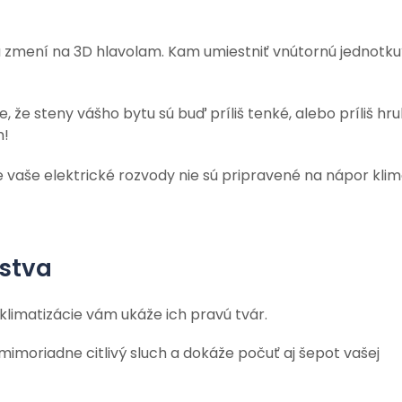
zu zmení na 3D hlavolam. Kam umiestniť vnútornú jednotku
te, že steny vášho bytu sú buď príliš tenké, alebo príliš hru
m!
e vaše elektrické rozvody nie sú pripravené na nápor klim
ľstva
 klimatizácie vám ukáže ich pravú tvár.
á mimoriadne citlivý sluch a dokáže počuť aj šepot vašej