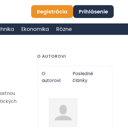
Registrácia
Prihlásenie
hnika
Ekonomika
Rôzne
O AUTOROVI
O
Posledné
autorovi:
články
lastnou
atických