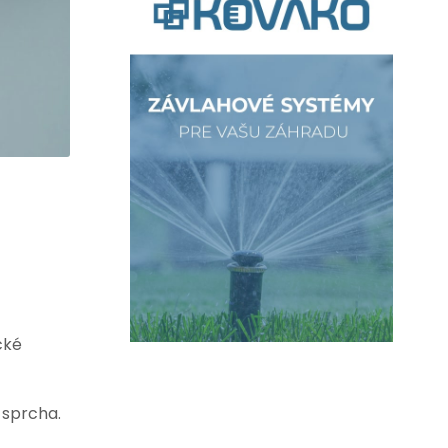
cké
 sprcha.