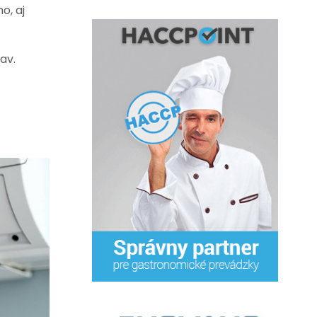
o, aj
av.