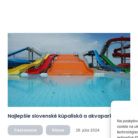
Najlepšie slovenské kúpaliská a akvaparky
Na poskytov
cookie na uk
Cestovanie
Rôzne
26. júla 2024
technológiam
jedinečné ID