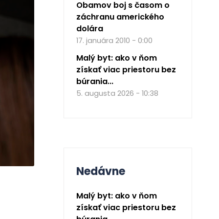
Obamov boj s časom o
záchranu amerického
dolára
17. januára 2010 - 0:00
Malý byt: ako v ňom
získať viac priestoru bez
búrania...
5. augusta 2026 - 10:38
Nedávne
Malý byt: ako v ňom
získať viac priestoru bez