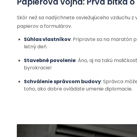
Papierová vojna: Prvá bitka o
Skôr než sa nadýchnete osviežujúceho vzduchu z v
papierov a formulárov.
Súhlas vlastníkov
: Pripravte sa na maratón p
letný deň.
Stavebné povolenie
: Áno, aj na takú maličko
byrokracie!
Schválenie správcom budovy
: Správca môže 
toho, ako dobre ovládate umenie diplomacie.