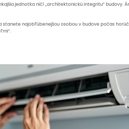
nkajšia jednotka ničí „architektonickú integritu“ budovy. Án
 sa stanete najobľúbenejšou osobou v budove počas horúč
ľmi“.