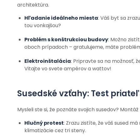
architektúra.
Hľadanie ideálneho miesta
: Váš byt sa zra
tou vonkajšou?
Problém s konštrukciou budovy
: Možno zistí
oboch prípadoch – gratulujeme, máte problé
Elektroinštalácia
: Pripravte sa na možnosť, ž
Vitajte vo svete ampérov a wattov!
Susedské vzťahy: Test priate
Mysleli ste si, že poznáte svojich susedov? Montáž
Hlučný protest
: Zrazu zistíte, že váš sused m
klimatizácie cez tri steny.