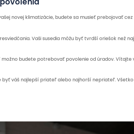
 povolenia
ašej novej klimatizácie, budete sa musieť prebojovať cez
resviedčania. Vaši susedia môžu byť tvrdší oriešok než naj
sť možno budete potrebovať povolenie od úradov. Vítajte 
byť váš najlepší priateľ alebo najhorší nepriateľ. Všetko 