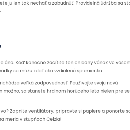
ete ju len tak nechať a zabudnúť. Pravidelná údržba sa s
.
?
že áno. Keď konečne zacítite ten chladný vánok vo vašo
 hádky sa môžu zdať ako vzdialená spomienka.
richádza veľká zodpovednosť. Používajte svoju novú
 možno, sa stanete hrdinom horúceho leta nielen pre seb
vo? Zapnite ventilátory, pripravte si papiere a ponorte s
sa meria v stupňoch Celzia!