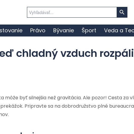
Search Button
Search
for:
stovanie
Právo
Bývanie
Šport
Veda a Tec
eď chladný vzduch rozpáli
môže byť silnejšia než gravitácia. Ale pozor! Cesta za v
 prekážok. Pripravte sa na dobrodružstvo plné bureaucr
mov.