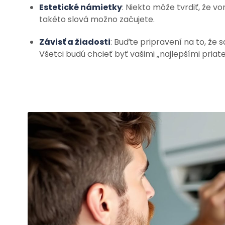
Estetické námietky
: Niekto môže tvrdiť, že vo
takéto slová možno začujete.
Závisť a žiadosti
: Buďte pripravení na to, že
Všetci budú chcieť byť vašimi „najlepšími priate