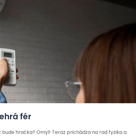
ehrá fér
 už bude hračka? Omyl! Teraz prichádza na rad fyzika a