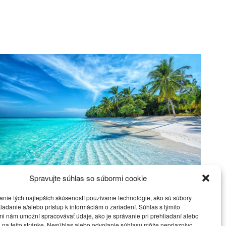
Spravujte súhlas so súbormi cookie
Cestovanie v lete: Dovolenková sezóna je tu !
anie tých najlepších skúseností používame technológie, ako sú súbory
Cestovanie
23. júla 2024
ladanie a/alebo prístup k informáciám o zariadení. Súhlas s týmito
i nám umožní spracovávať údaje, ako je správanie pri prehliadaní alebo
 na tejto stránke. Nesúhlas alebo odvolanie súhlasu môže nepriaznivo