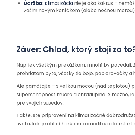
Údržba
:
Klimatizácia
nie je ako kaktus – nemôž
vašim novým koníčkom (alebo nočnou morou)
Záver: Chlad, ktorý stojí za to
Napriek všetkým prekážkam, mnohí by povedali, 
prehriatom byte, všetky tie boje, papierovačky a
Ale pamätajte – s veľkou mocou (nad teplotou) p
superschopnosť múdro a ohľaduplne. A možno, len
pre svojich susedov.
Takže, ste pripravení na klimatizačné dobrodružst
sveta, kde je chlad horúcou komoditou a komfort 