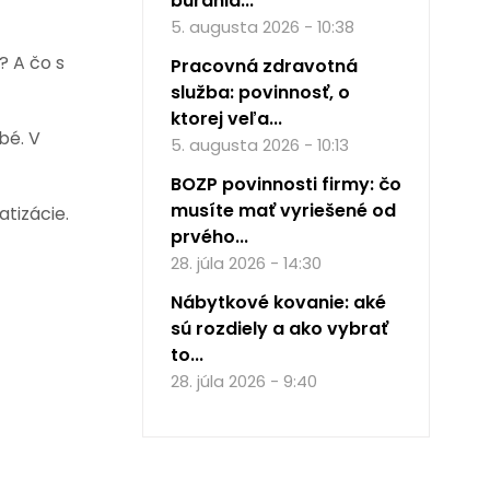
búrania...
5. augusta 2026 - 10:38
? A čo s
Pracovná zdravotná
služba: povinnosť, o
ktorej veľa...
bé. V
5. augusta 2026 - 10:13
BOZP povinnosti firmy: čo
musíte mať vyriešené od
atizácie.
prvého...
28. júla 2026 - 14:30
Nábytkové kovanie: aké
sú rozdiely a ako vybrať
to...
28. júla 2026 - 9:40