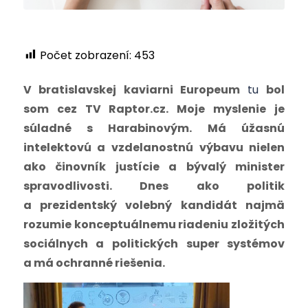
Počet zobrazení:
453
V bratislavskej kaviarni Europeum
tu
bol
som cez TV Raptor.cz.
Moje myslenie je
súladné s Harabinovým. Má úžasnú
intelektovú a vzdelanostnú výbavu nielen
ako činovník justície a bývalý minister
spravodlivosti. Dnes ako politik
a prezidentský volebný kandidát najmä
rozumie konceptuálnemu riadeniu zložitých
sociálnych a politických super systémov
a má ochranné riešenia.