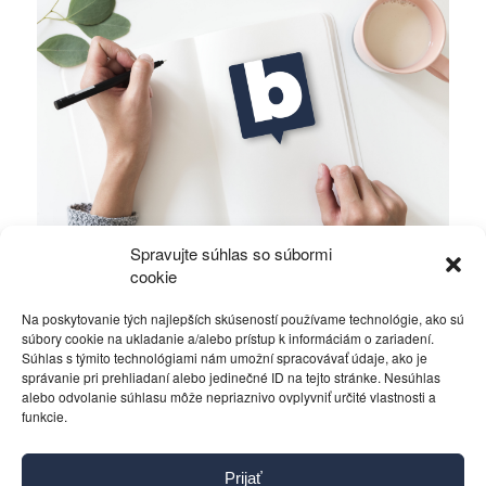
Spravujte súhlas so súbormi
Ficova vláda a médiá…
cookie
Na poskytovanie tých najlepších skúseností používame technológie, ako sú
Politika
4. decembra 2023
súbory cookie na ukladanie a/alebo prístup k informáciám o zariadení.
Súhlas s týmito technológiami nám umožní spracovávať údaje, ako je
správanie pri prehliadaní alebo jedinečné ID na tejto stránke. Nesúhlas
alebo odvolanie súhlasu môže nepriaznivo ovplyvniť určité vlastnosti a
funkcie.
Kontakt
Prijať
Pravidlá používania