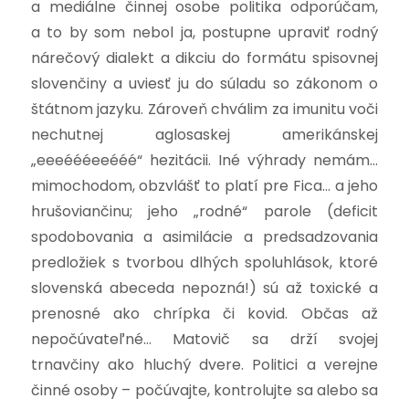
a mediálne činnej osobe politika odporúčam,
a to by som nebol ja, postupne upraviť rodný
nárečový dialekt a dikciu do formátu spisovnej
slovenčiny a uviesť ju do súladu so zákonom o
štátnom jazyku. Zároveň chválim za imunitu voči
nechutnej aglosaskej amerikánskej
„eeeéééeeééé“ hezitácii.
Iné výhrady nemám…
mimochodom, obzvlášť to platí pre Fica… a jeho
hrušoviančinu; jeho „rodné“ parole (deficit
spodobovania a asimilácie a predsadzovania
predložiek s tvorbou dlhých spoluhlások, ktoré
slovenská abeceda nepozná!) sú až toxické a
prenosné ako chrípka či kovid. Občas až
nepočúvateľné… Matovič sa drží svojej
trnavčiny ako hluchý dvere. Politici a verejne
činné osoby – počúvajte, kontrolujte sa alebo sa