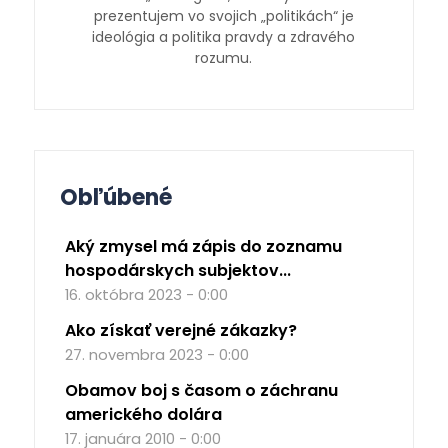
prezentujem vo svojich „politikách“ je
ideológia a politika pravdy a zdravého
rozumu.
Obľúbené
Aký zmysel má zápis do zoznamu
hospodárskych subjektov...
16. októbra 2023 - 0:00
Ako získať verejné zákazky?
27. novembra 2023 - 0:00
Obamov boj s časom o záchranu
amerického dolára
17. januára 2010 - 0:00