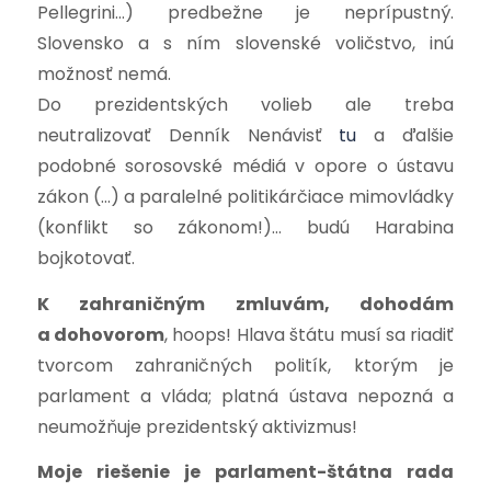
Pellegrini…) predbežne je neprípustný.
Slovensko a s ním slovenské voličstvo, inú
možnosť nemá.
Do prezidentských volieb ale treba
neutralizovať Denník Nenávisť
tu
a ďalšie
podobné sorosovské médiá v opore o ústavu
zákon (…) a paralelné politikárčiace mimovládky
(konflikt so zákonom!)… budú Harabina
bojkotovať.
K zahraničným zmluvám, dohodám
a dohovorom
, hoops! Hlava štátu musí sa riadiť
tvorcom zahraničných politík, ktorým je
parlament a vláda; platná ústava nepozná a
neumožňuje prezidentský aktivizmus!
Moje riešenie je parlament-štátna rada