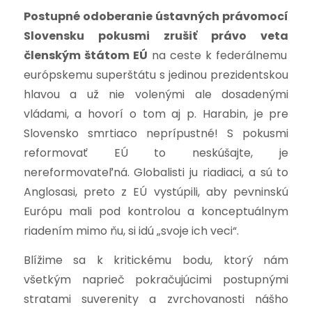
Postupné odoberanie ústavných právomocí
Slovensku pokusmi zrušiť právo veta
členským štátom EÚ
na ceste k federálnemu
európskemu superštátu s jedinou prezidentskou
hlavou a už nie volenými ale dosadenými
vládami, a hovorí o tom aj p. Harabin, je pre
Slovensko smrtiaco neprípustné! S pokusmi
reformovať EÚ to neskúšajte, je
nereformovateľná. Globalisti ju riadiaci, a sú to
Anglosasi, preto z EÚ vystúpili, aby pevninskú
Európu mali pod kontrolou a konceptuálnym
riadením mimo ňu, si idú „svoje ich veci“.
Blížime sa k kritickému bodu, ktorý nám
všetkým naprieč pokračujúcimi postupnými
stratami suverenity a zvrchovanosti nášho