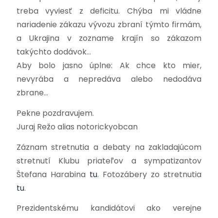
treba vyviesť z deficitu. Chýba mi vládne
nariadenie zákazu vývozu zbraní týmto firmám,
a Ukrajina v zozname krajín so zákazom
takýchto dodávok…
Aby bolo jasno úplne: Ak chce kto mier,
nevyrába a nepredáva alebo nedodáva
zbrane…
Pekne pozdravujem.
Juraj Režo alias notorickyobcan
Záznam stretnutia a debaty na zakladajúcom
stretnutí Klubu priateľov a sympatizantov
Štefana Harabina
tu
.
Fotozábery zo stretnutia
tu
.
Prezidentskému kandidátovi ako verejne