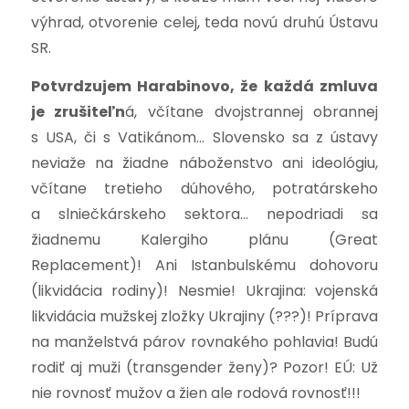
výhrad, otvorenie celej, teda novú druhú Ústavu
SR.
Potvrdzujem Harabinovo, že každá zmluva
je zrušiteľn
á, včítane dvojstrannej obrannej
s USA, či s Vatikánom… Slovensko sa z ústavy
neviaže na žiadne náboženstvo ani ideológiu,
včítane tretieho dúhového, potratárskeho
a slniečkárskeho sektora… nepodriadi sa
žiadnemu Kalergiho plánu (Great
Replacement)! Ani Istanbulskému dohovoru
(likvidácia rodiny)! Nesmie! Ukrajina: vojenská
likvidácia mužskej zložky Ukrajiny (???)! Príprava
na manželstvá párov rovnakého pohlavia! Budú
rodiť aj muži (transgender ženy)? Pozor! EÚ: Už
nie rovnosť mužov a žien ale rodová rovnosť!!!