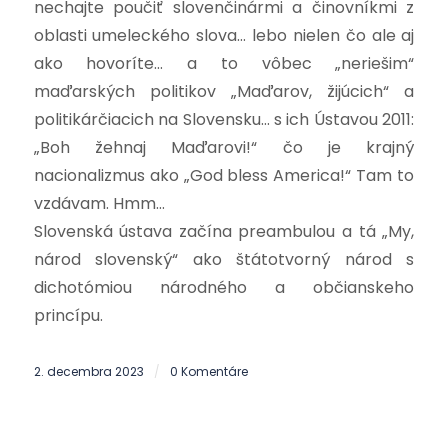
nechajte poučiť slovenčinármi a činovníkmi z
oblasti umeleckého slova… lebo nielen čo ale aj
ako hovoríte… a to vôbec „neriešim“
maďarských politikov „Maďarov, žijúcich“ a
politikárčiacich na Slovensku… s ich Ústavou 2011:
„Boh žehnaj Maďarovi!“ čo je krajný
nacionalizmus ako „God bless America!“ Tam to
vzdávam. Hmm…
Slovenská ústava začína preambulou a tá „My,
národ slovenský“ ako štátotvorný národ s
dichotómiou národného a občianskeho
princípu.
2. decembra 2023
0 Komentáre
/