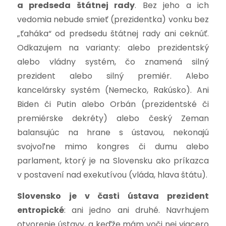
a predseda štátnej rady
. Bez jeho a ich
vedomia nebude smieť (prezidentka) vonku bez
„ťaháka“ od predsedu štátnej rady ani ceknúť.
Odkazujem na varianty: alebo prezidentský
alebo vládny systém, čo znamená silný
prezident alebo silný premiér. Alebo
kancelársky systém (Nemecko, Rakúsko). Ani
Biden či Putin alebo Orbán (prezidentské či
premiérske dekréty) alebo český Zeman
balansujúc na hrane s ústavou, nekonajú
svojvoľne mimo kongres či dumu alebo
parlament, ktorý je na Slovensku ako príkazca
v postavení nad exekutívou (vláda, hlava štátu).
Slovensko je v časti ústava prezident
entropické
: ani jedno ani druhé. Navrhujem
otvorenie ústavy, a keďže mám voči nej viacero