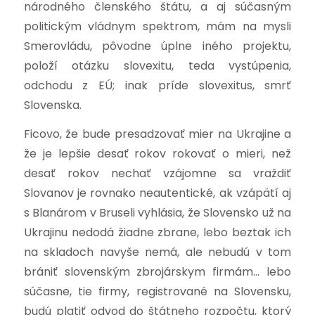
národného členského štátu, a aj súčasným
politickým vládnym spektrom, mám na mysli
Smerovládu, pôvodne úplne iného projektu,
položí otázku slovexitu, teda vystúpenia,
odchodu z EÚ; inak príde slovexitus, smrť
Slovenska.
Ficovo, že bude presadzovať mier na Ukrajine a
že je lepšie desať rokov rokovať o mieri, než
desať rokov nechať vzájomne sa vraždiť
Slovanov je rovnako neautentické, ak vzápätí aj
s Blanárom v Bruseli vyhlásia, že Slovensko už na
Ukrajinu nedodá žiadne zbrane, lebo beztak ich
na skladoch navyše nemá, ale nebudú v tom
brániť slovenským zbrojárskym firmám… lebo
súčasne, tie firmy, registrované na Slovensku,
budú platiť odvod do štátneho rozpočtu, ktorý