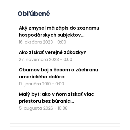
Obľúbené
Aký zmysel má zápis do zoznamu
hospodárskych subjektov...
16. októbra 2023 - 0:00
Ako získať verejné zákazky?
27. novembra 2023 - 0:00
Obamov boj s časom o záchranu
amerického dolára
17. januára 2010 - 0:00
Malý byt: ako v ňom získať viac
priestoru bez búrania...
5. augusta 2026 - 10:38