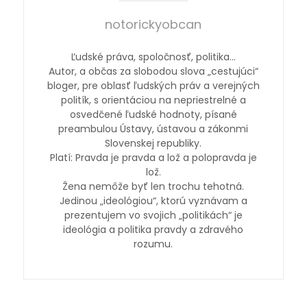
notorickyobcan
Ľudské práva, spoločnosť, politika…
Autor, a občas za slobodou slova „cestujúci“
bloger, pre oblasť ľudských práv a verejných
politík, s orientáciou na nepriestrelné a
osvedčené ľudské hodnoty, písané
preambulou Ústavy, ústavou a zákonmi
Slovenskej republiky.
Platí: Pravda je pravda a lož a polopravda je
lož.
Žena nemôže byť len trochu tehotná.
Jedinou „ideológiou“, ktorú vyznávam a
prezentujem vo svojich „politikách“ je
ideológia a politika pravdy a zdravého
rozumu.