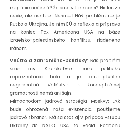
migrácie nečinná? Že sme v tom sami? Nielen že
nevie, ale nechce. Nesmie! Náš problém nie je
Rusko a Ukrajina. Je ním EÚ a reflexia a príprava
na koniec Pax Americana USA na báze
izraelsko-palestínskeho konfliktu, riadeného
Iránom.
Vnútro a zahranično-politicky
: Náš problém
sme my. Ktorákoľvek naša politická
reprezentácia bola a je konceptuálne
negramotná. Voličstvo o konceptuálnej
gramotnosti nemá ani šajn.
Mimochodom jadrová stratégia Moskvy: „Ak
bude ohrozená naša existencia, použijeme
jadrové zbrane“. Má sa stať aj v prípade vstupu
Ukrajiny do NATO. USA to vedia. Podobnú