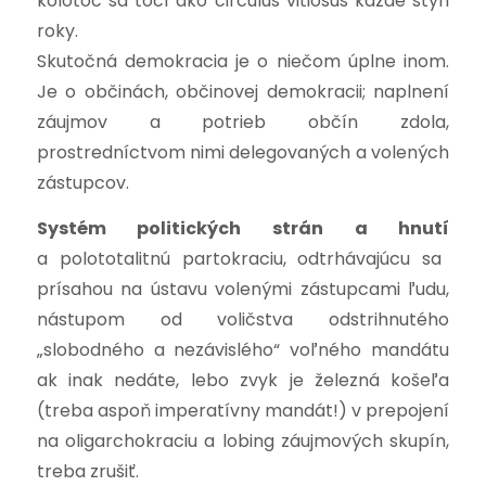
kolotoč sa točí ako circulus vitiosus každé štyri
roky.
Skutočná demokracia je o niečom úplne inom.
Je o občinách, občinovej demokracii; naplnení
záujmov a potrieb občín zdola,
prostredníctvom nimi delegovaných a volených
zástupcov.
Systém politických strán a hnutí
a polototalitnú partokraciu, odtrhávajúcu sa
prísahou na ústavu volenými zástupcami ľudu,
nástupom od voličstva odstrihnutého
„slobodného a nezávislého“ voľného mandátu
ak inak nedáte, lebo zvyk je železná košeľa
(treba aspoň imperatívny mandát!) v prepojení
na oligarchokraciu a lobing záujmových skupín,
treba zrušiť.