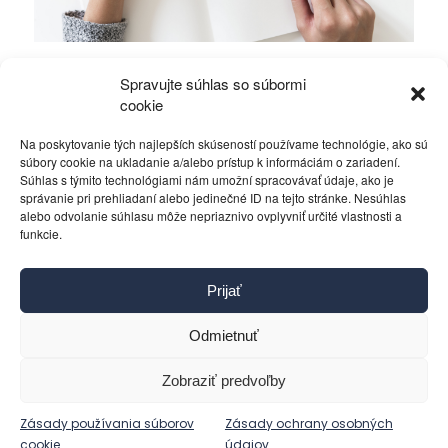
Mierové rozhovory vedú Zalužný s
Spravujte súhlas so súbormi
Gerasimovom?
cookie
Na poskytovanie tých najlepších skúseností používame technológie, ako sú
Politika
4. decembra 2023
súbory cookie na ukladanie a/alebo prístup k informáciám o zariadení.
Súhlas s týmito technológiami nám umožní spracovávať údaje, ako je
správanie pri prehliadaní alebo jedinečné ID na tejto stránke. Nesúhlas
alebo odvolanie súhlasu môže nepriaznivo ovplyvniť určité vlastnosti a
funkcie.
Kontakt
Prijať
Pravidlá používania
Reklama
Odmietnuť
Cookies
Ochrana osobných údajov
Zobraziť predvoľby
Reklamácie a žiadosti
Zásady používania súborov
Zásady ochrany osobných
cookie
údajov