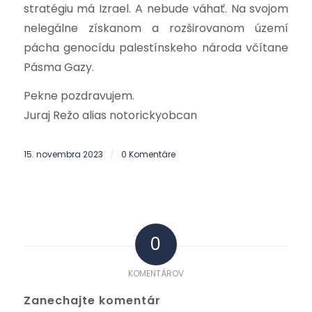
stratégiu má Izrael. A nebude váhať. Na svojom
nelegálne získanom a rozširovanom území
pácha genocídu palestínskeho národa včítane
Pásma Gazy.
Pekne pozdravujem.
Juraj Režo alias notorickyobcan
15. novembra 2023
0 Komentáre
/
0
KOMENTÁROV
Zanechajte komentár