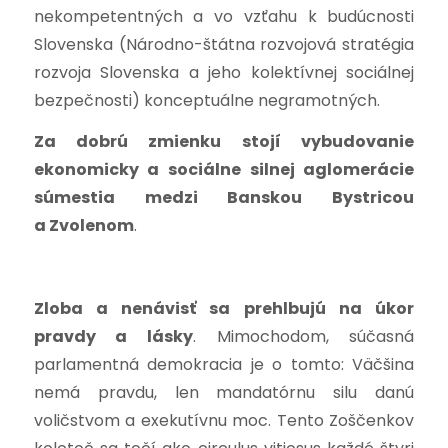
nekompetentných a vo vzťahu k budúcnosti
Slovenska (Národno-štátna rozvojová stratégia
rozvoja Slovenska a jeho kolektívnej sociálnej
bezpečnosti) konceptuálne negramotných.
Za dobrú zmienku stojí vybudovanie
ekonomicky a sociálne silnej aglomerácie
súmestia medzi Banskou Bystricou
a Zvolenom
.
Zloba a nenávisť sa prehlbujú na úkor
pravdy a lásky
. Mimochodom, súčasná
parlamentná demokracia je o tomto: Väčšina
nemá pravdu, len mandatórnu silu danú
voličstvom a exekutívnu moc. Tento Zoščenkov