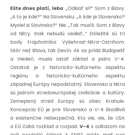
Ešte dnes platí, lebo
: „Odkiaľ si?“ Som z Blavy.
„A to je kde?“ Na Slovensku. „A kde je Slovensko?
Myslel si Slovinsko?“ Nie. „Tak musíš: Som z Blavy
od Nitry. Inak nebudú vedieť…“ Dôležité sú tri
body trojuholníka: Vyšehrad-Nitra-Ostrihom.
Skôr než Blava, tak Devín. Ak sa pridá Budapešť
a Viedeň, musia ostať základ a jadro V-4.
Ostatok je z historicko-kultúrneho aspektu
regiónu a historicko-kultúrneho aspektu
západnej Európy nepodstatný. Slovensko a Nitra
sú jadrom stredoeurópskej civilizácie a kultúry.
Zemepisný stred Európy sú obec Krahule.
Koncepcia EÚ je pre Slovensko a V-4 škodlivá
a existenčne nebezpečná. Kto vie, vie, že USA
a EÚ čaká rozklad a rozpad.
V-4
s odkazom na
môj predošlý článok k SNPZ môže mať svoj