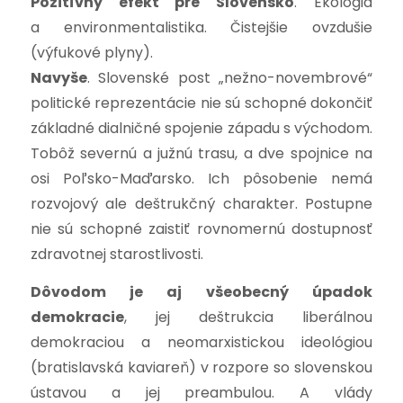
Pozitívny efekt pre Slovensko
. Ekológia
a environmentalistika. Čistejšie ovzdušie
(výfukové plyny).
Navyše
. Slovenské post „nežno-novembrové“
politické reprezentácie nie sú schopné dokončiť
základné dialničné spojenie západu s východom.
Tobôž severnú a južnú trasu, a dve spojnice na
osi Poľsko-Maďarsko. Ich pôsobenie nemá
rozvojový ale deštrukčný charakter. Postupne
nie sú schopné zaistiť rovnomernú dostupnosť
zdravotnej starostlivosti.
Dôvodom je aj všeobecný úpadok
demokracie
, jej deštrukcia liberálnou
demokraciou a neomarxistickou ideológiou
(bratislavská kaviareň) v rozpore so slovenskou
ústavou a jej preambulou. A vlády