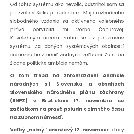
Od tohto systému ako nevolič, odstrihol som sa
po zvolení Kisku prezidentom. Moje rozhodnutie
slobodného vzdania sa aktívneho volebného
práva potvrdila mi voľba Čaputovej.
K volebným urnám vrátim sa až po zmene
systému. Za daných systémových okolností
nemožno ho zmeniť žiadnymi voľbami. Za seba
žiadne politické ambície nemám.
O tom treba na zhromaždení Aliancie
národných síl Slovenska a obsahoch
Slovenského národného plánu záchrany
(SNPZ) v Bratislave 17. novembra so
začiatkom na pravé poludnie zimného času
na Župnom námestí
…
Veľký „nežný“ oranžový 17. november
, ktorý