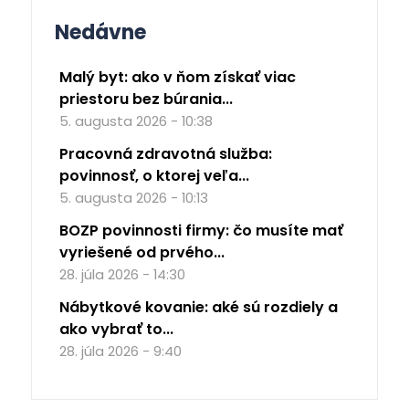
Nedávne
Malý byt: ako v ňom získať viac
priestoru bez búrania...
5. augusta 2026 - 10:38
Pracovná zdravotná služba:
povinnosť, o ktorej veľa...
5. augusta 2026 - 10:13
BOZP povinnosti firmy: čo musíte mať
vyriešené od prvého...
28. júla 2026 - 14:30
Nábytkové kovanie: aké sú rozdiely a
ako vybrať to...
28. júla 2026 - 9:40