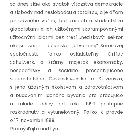
sa dnes slávi ako sviatok víťazstva demokracie
a slobody nad neslobodou a totalitou, a je dňom
pracovného voľna, bol zneužitím študentstva
globalistami a ich užitočnými skorumpovanými
užitočnými idiotmi cez tretí „neziskový“ sektor
akejsi pseudo občianskej „otvorenej“ Sorosovej
spoločnosti, ľahko ovládateľný Orffov
Schulwerk, a štátny majetok ekonomicky,
hospodársky a sociálne prosperujúceho
socialistického Československa a Slovenska,
s jeho úžasným školstvom a zdravotníctvom
a budovaním lacného bývania pre pracujúce
a mladé rodiny, od roku 1993 postupne
rozkradnutý a vytunelovaný. Toľko k pravde
o 17. novembri 1989.
Premýšľajte nad tým…