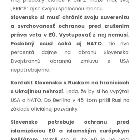
„BRICS“ aj so svojou spoločnou menou…
Slovensko si musí chrániť svoju suverenitu
a zvrchovanosť ochranou pred zrušením
práva veta v EÚ. Vystupovať z nej nemusí.
Podobný osud čaká aj NATO.
Tie dve
percentá dajme na obranu Slovenska.
Dvojstrannú obrannú zmluvu s USA
nepotrebujeme.
Kontakt Slovenska s Ruskom na hraniciach
s Ukrajinou nehrozí
. Leda, že by si ho vypýtali
USA a NATO. Do Berlína v 45-tom prišli Rusi na
základe oficiálnej pozvánky.
Slovensko potrebuje ochranu pred
islamizáciou EÚ a islamským európskym
kalifátom
. Všimli ste si, že EÚ je vo veci