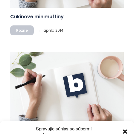
Cukinové minimuffiny
Rôzne
11. apríla 2014
Spravujte súhlas so súbormi
Bulgogi – kórejské jedlo z hovädzieho mäsa