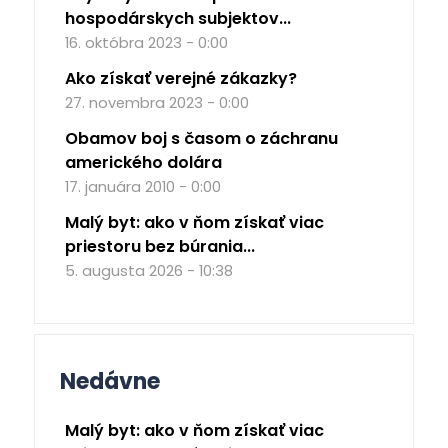
hospodárskych subjektov...
16. októbra 2023 - 0:00
Ako získať verejné zákazky?
27. novembra 2023 - 0:00
Obamov boj s časom o záchranu
amerického dolára
17. januára 2010 - 0:00
Malý byt: ako v ňom získať viac
priestoru bez búrania...
5. augusta 2026 - 10:38
Nedávne
Malý byt: ako v ňom získať viac