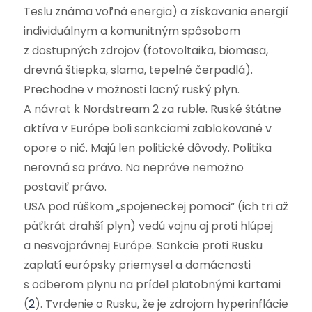
Teslu známa voľná energia) a získavania energií
individuálnym a komunitným spôsobom
z dostupných zdrojov (fotovoltaika, biomasa,
drevná štiepka, slama, tepelné čerpadlá).
Prechodne v možnosti lacný ruský plyn.
A návrat k Nordstream 2 za ruble. Ruské štátne
aktíva v Európe boli sankciami zablokované v
opore o nič. Majú len politické dôvody. Politika
nerovná sa právo. Na nepráve nemožno
postaviť právo.
USA pod rúškom „spojeneckej pomoci“ (ich tri až
päťkrát drahší plyn) vedú vojnu aj proti hlúpej
a nesvojprávnej Európe.
Sankcie proti Rusku
zaplatí európsky priemysel a domácnosti
s odberom plynu na prídel platobnými kartami
(
2
).
Tvrdenie o Rusku, že je zdrojom hyperinflácie