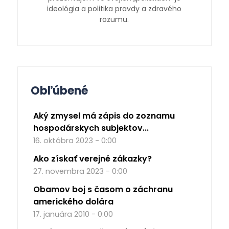
ideológia a politika pravdy a zdravého
rozumu.
Obľúbené
Aký zmysel má zápis do zoznamu
hospodárskych subjektov...
16. októbra 2023 - 0:00
Ako získať verejné zákazky?
27. novembra 2023 - 0:00
Obamov boj s časom o záchranu
amerického dolára
17. januára 2010 - 0:00