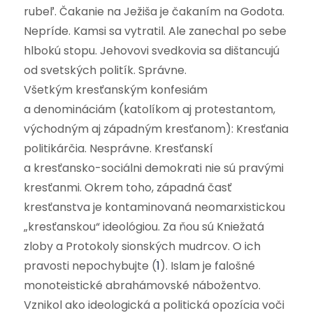
rubeľ.
Čakanie na Ježiša je čakaním na Godota.
Nepríde. Kamsi sa vytratil. Ale zanechal po sebe
hlbokú stopu.
Jehovovi svedkovia sa dištancujú
od svetských politík. Správne.
Všetkým kresťanským konfesiám
a denomináciám (katolíkom aj protestantom,
východným aj západným kresťanom): Kresťania
politikárčia. Nesprávne. Kresťanskí
a kresťansko-sociálni demokrati nie sú pravými
kresťanmi. Okrem toho, západná časť
kresťanstva je kontaminovaná neomarxistickou
„kresťanskou“ ideológiou. Za ňou sú Kniežatá
zloby a Protokoly sionských mudrcov. O ich
pravosti nepochybujte
(
1
).
Islam je falošné
monoteistické abrahámovské nábožentvo.
Vznikol ako ideologická a politická opozícia voči