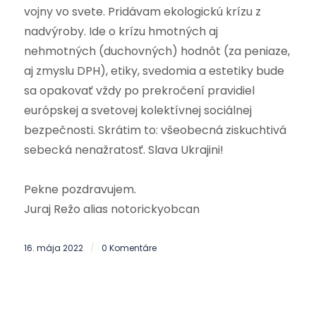
vojny vo svete. Pridávam ekologickú krízu z
nadvýroby. Ide o krízu hmotných aj
nehmotných (duchovných) hodnôt (za peniaze,
aj zmyslu DPH), etiky, svedomia a estetiky bude
sa opakovať vždy po prekročení pravidiel
európskej a svetovej kolektívnej sociálnej
bezpečnosti. Skrátim to: všeobecná ziskuchtivá
sebecká nenažratosť.
Slava Ukrajini!
Pekne pozdravujem.
Juraj Režo alias notorickyobcan
16. mája 2022
0 Komentáre
/