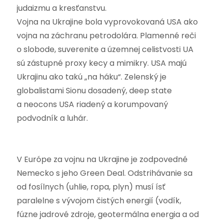
judaizmu a kresťanstvu.
Vojna na Ukrajine bola vyprovokovaná USA ako
vojna na záchranu petrodolára. Plamenné reči
o slobode, suverenite a územnej celistvosti UA
sú zástupné proxy kecy a mimikry. USA majú
Ukrajinu ako takú „na háku“. Zelenský je
globalistami Sionu dosadený, deep state
a neocons USA riadený a korumpovaný
podvodník a luhár.
V Európe za vojnu na Ukrajine je zodpovedné
Nemecko s jeho Green Deal. Odstrihávanie sa
od fosílnych (uhlie, ropa, plyn) musí ísť
paralelne s vývojom čistých energií (vodík,
fúzne jadrové zdroje, geotermálna energia a od