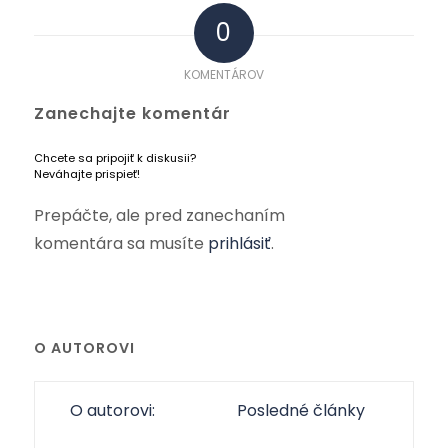
0
KOMENTÁROV
Zanechajte komentár
Chcete sa pripojiť k diskusii?
Neváhajte prispieť!
Prepáčte, ale pred zanechaním
komentára sa musíte
prihlásiť
.
O AUTOROVI
O autorovi:
Posledné články