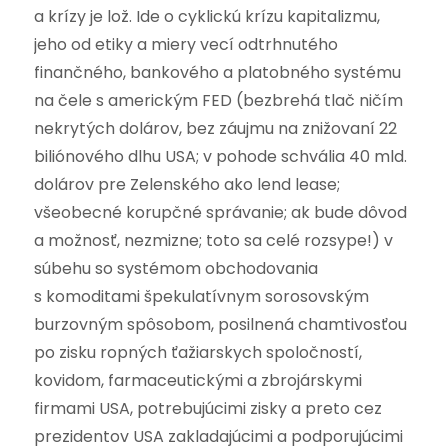
a krízy je lož. Ide o cyklickú krízu kapitalizmu,
jeho od etiky a miery vecí odtrhnutého
finančného, bankového a platobného systému
na čele s americkým FED (bezbrehá tlač ničím
nekrytých dolárov, bez záujmu na znižovaní 22
biliónového dlhu USA; v pohode schvália 40 mld.
dolárov pre Zelenského ako lend lease;
všeobecné korupčné správanie; ak bude dôvod
a možnosť, nezmizne; toto sa celé rozsype!) v
súbehu so systémom obchodovania
s komoditami špekulatívnym sorosovským
burzovným spôsobom, posilnená chamtivosťou
po zisku ropných ťažiarskych spoločností,
kovidom, farmaceutickými a zbrojárskymi
firmami USA, potrebujúcimi zisky a preto cez
prezidentov USA zakladajúcimi a podporujúcimi