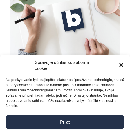
Spravujte súhlas so súbormi
Ficova vláda a médiá…
cookie
Na poskytovanie tých najlepších skúseností používame technológie, ako sú
Politika
4. decembra 2023
súbory cookie na ukladanie a/alebo prístup k informáciám o zariadení.
Súhlas s týmito technológiami nám umožní spracovávať údaje, ako je
správanie pri prehliadaní alebo jedinečné ID na tejto stránke. Nesúhlas
alebo odvolanie súhlasu môže nepriaznivo ovplyvniť určité vlastnosti a
funkcie.
Kontakt
Prijať
Pravidlá používania