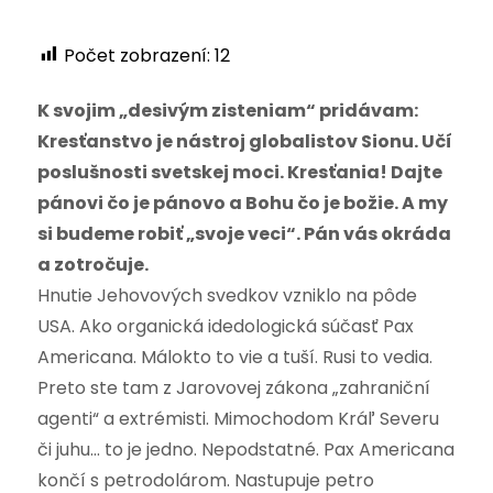
Počet zobrazení:
12
K svojim „desivým zisteniam“ pridávam:
Kresťanstvo je nástroj globalistov Sionu. Učí
poslušnosti svetskej moci.
Kresťania! Dajte
pánovi čo je pánovo a Bohu čo je božie. A my
si budeme robiť „svoje veci“. Pán vás okráda
a zotročuje.
Hnutie Jehovových svedkov vzniklo na pôde
USA. Ako organická idedologická súčasť Pax
Americana. Málokto to vie a tuší. Rusi to vedia.
Preto ste tam z Jarovovej zákona „zahraniční
agenti“ a extrémisti.
Mimochodom Kráľ Severu
či juhu… to je jedno. Nepodstatné. Pax Americana
končí s petrodolárom. Nastupuje petro