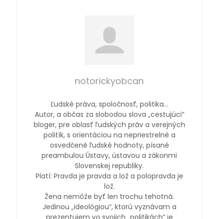
notorickyobcan
Ľudské práva, spoločnosť, politika…
Autor, a občas za slobodou slova „cestujúci“
bloger, pre oblasť ľudských práv a verejných
politík, s orientáciou na nepriestrelné a
osvedčené ľudské hodnoty, písané
preambulou Ústavy, ústavou a zákonmi
Slovenskej republiky.
Platí: Pravda je pravda a lož a polopravda je
lož.
Žena nemôže byť len trochu tehotná.
Jedinou „ideológiou“, ktorú vyznávam a
prezentujem vo svojich „politikách“ je