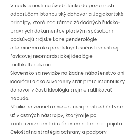
V nadväznosti na úvod článku do pozornosti
odporúčam Istanbulský dohovor a Jogjakartské
princípy, ktoré nad rámec základných ľudsko-
právnych dokumentov plazivým spôsobom
podsúvajú trójske kone genderológie
a feminizmu ako paralelných súčastí scestnej
ľavicovej neomarxistickej ideológie
multikulturalizmu.
Slovensko sa neviaže na žiadne náboženstvo ani
ideológiu a ako suverénny štát preto Istanbulský
dohovor v časti ideológia zrejme ratifikovať
nebude.
Násilie na ženách a nielen, rieši prostredníctvom
už vlastných nástrojov, ktorými je po
kontroverznom februárovom referende prijatá
Celoštátna stratégia ochrany a podpory