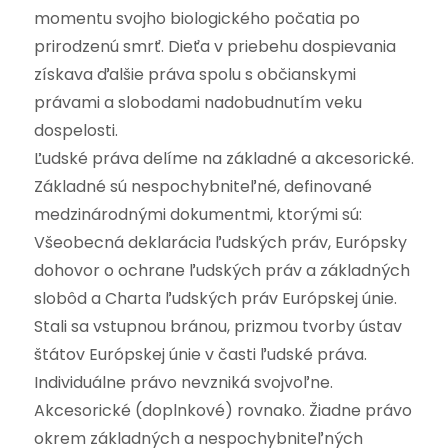
momentu svojho biologického počatia po
prirodzenú smrť. Dieťa v priebehu dospievania
získava ďalšie práva spolu s občianskymi
právami a slobodami nadobudnutím veku
dospelosti.
Ľudské práva delíme na základné a akcesorické.
Základné sú nespochybniteľné, definované
medzinárodnými dokumentmi, ktorými sú:
Všeobecná deklarácia ľudských práv, Európsky
dohovor o ochrane ľudských práv a základných
slobôd a Charta ľudských práv Európskej únie.
Stali sa vstupnou bránou, prizmou tvorby ústav
štátov Európskej únie v časti ľudské práva.
Individuálne právo nevzniká svojvoľne.
Akcesorické (doplnkové) rovnako. Žiadne právo
okrem základných a nespochybniteľných