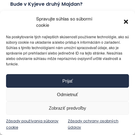
Bude v Kyjeve druhý Majdan?
Spravujte súhlas so súbormi
Politika
5. decembra 2023
cookie
Na poskytovanie tých najlepších skúseností používame technológie, ako sú
súbory cookie na ukladanie a/alebo prístup k informáciám o zariadení.
Súhlas s týmito technológiami nám umožní spracovávať údaje, ako je
správanie pri prehliadaní alebo jedinečné ID na tejto stránke. Nesúhlas
alebo odvolanie súhlasu môže nepriaznivo ovplyvniť určité vlastnosti a
funkcie.
Prijať
Odmietnuť
Zobraziť predvoľby
Ficova vláda a médiá…
Zásady používania súborov
Zásady ochrany osobných
cookie
údajov