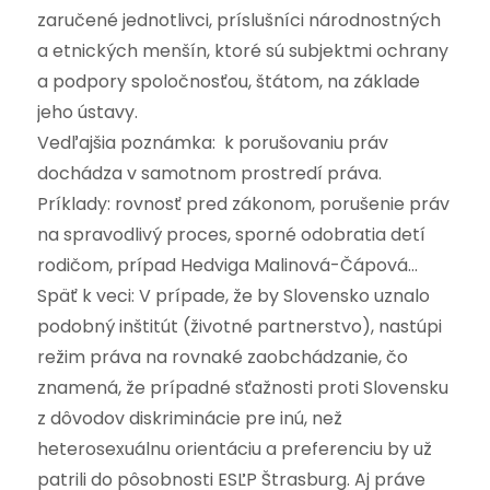
zaručené jednotlivci, príslušníci národnostných
a etnických menšín, ktoré sú subjektmi ochrany
a podpory spoločnosťou, štátom, na základe
jeho ústavy.
Vedľajšia poznámka: k porušovaniu práv
dochádza v samotnom prostredí práva.
Príklady: rovnosť pred zákonom, porušenie práv
na spravodlivý proces, sporné odobratia detí
rodičom, prípad Hedviga Malinová-Čápová…
Späť k veci: V prípade, že by Slovensko uznalo
podobný inštitút (životné partnerstvo), nastúpi
režim práva na rovnaké zaobchádzanie, čo
znamená, že prípadné sťažnosti proti Slovensku
z dôvodov diskriminácie pre inú, než
heterosexuálnu orientáciu a preferenciu by už
patrili do pôsobnosti ESĽP Štrasburg. Aj práve