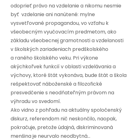
odoprieť právo na vzdelanie a nikomu nesmie
byť vzdelanie ani nanútené: mylne
vysvetľované propagandou, vo vzťahu k
všeobecným vyučovacím predmetom, ako
základu všeobecnej gramotnosti a vzdelanosti
v školských zariadeniach predškolského
a raného školského veku. Pri výkone
akýchkoľvek funkcií v oblasti vzdelávania a
výchovy, ktoré štát vykonáva, bude štát a škola
rešpektovať náboženské a filozofické
presvedčenie s neodňateľným právom na
výhradu vo svedomí.
Ako vidno z pohľadu na aktuálny spoločenský
diskurz, referendom nič neskončilo, naopak,
pokračuje, pretože údajná, diskriminovaná
menšina je neurvalo neodbytná…