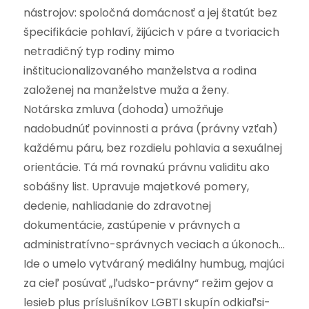
nástrojov: spoločná domácnosť a jej štatút bez
špecifikácie pohlaví, žijúcich v páre a tvoriacich
netradičný typ rodiny mimo
inštitucionalizovaného manželstva a rodina
založenej na manželstve muža a ženy.
Notárska zmluva (dohoda) umožňuje
nadobudnúť povinnosti a práva (právny vzťah)
každému páru, bez rozdielu pohlavia a sexuálnej
orientácie. Tá má rovnakú právnu validitu ako
sobášny list. Upravuje majetkové pomery,
dedenie, nahliadanie do zdravotnej
dokumentácie, zastúpenie v právnych a
administratívno-správnych veciach a úkonoch…
Ide o umelo vytváraný mediálny humbug, majúci
za cieľ posúvať „ľudsko-právny“ režim gejov a
lesieb plus príslušníkov LGBTI skupín odkiaľsi-