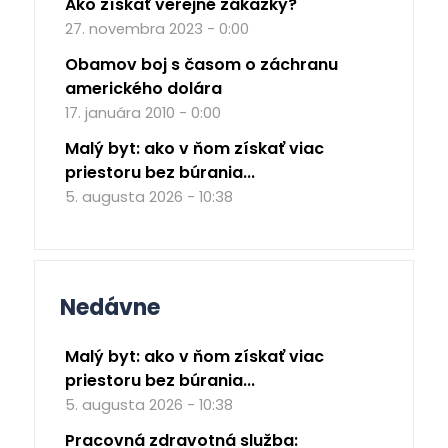
Ako získať verejné zákazky?
27. novembra 2023 - 0:00
Obamov boj s časom o záchranu
amerického dolára
17. januára 2010 - 0:00
Malý byt: ako v ňom získať viac
priestoru bez búrania...
5. augusta 2026 - 10:38
Nedávne
Malý byt: ako v ňom získať viac
priestoru bez búrania...
5. augusta 2026 - 10:38
Pracovná zdravotná služba: