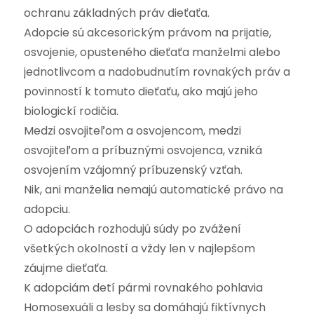
ochranu základných práv dieťaťa.
Adopcie sú akcesorickým právom na prijatie,
osvojenie, opusteného dieťaťa manželmi alebo
jednotlivcom a nadobudnutím rovnakých práv a
povinností k tomuto dieťaťu, ako majú jeho
biologickí rodičia.
Medzi osvojiteľom a osvojencom, medzi
osvojiteľom a príbuznými osvojenca, vzniká
osvojením vzájomný príbuzenský vzťah.
Nik, ani manželia nemajú automatické právo na
adopciu.
O adopciách rozhodujú súdy po zvážení
všetkých okolností a vždy len v najlepšom
záujme dieťaťa.
K adopciám detí pármi rovnakého pohlavia
Homosexuáli a lesby sa domáhajú fiktívnych