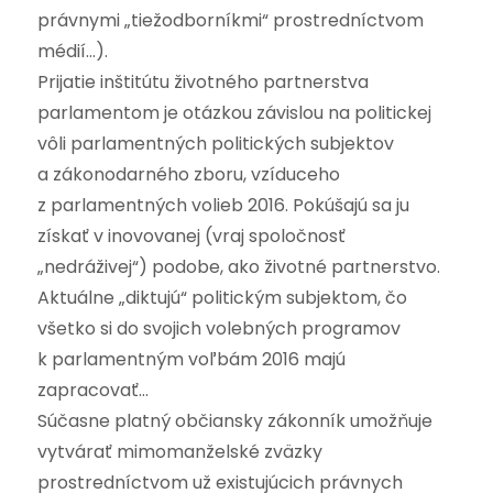
právnymi „tiežodborníkmi“ prostredníctvom
médií…).
Prijatie inštitútu životného partnerstva
parlamentom je otázkou závislou na politickej
vôli parlamentných politických subjektov
a zákonodarného zboru, vzíduceho
z parlamentných volieb 2016. Pokúšajú sa ju
získať v inovovanej (vraj spoločnosť
„nedráživej“) podobe, ako životné partnerstvo.
Aktuálne „diktujú“ politickým subjektom, čo
všetko si do svojich volebných programov
k parlamentným voľbám 2016 majú
zapracovať…
Súčasne platný občiansky zákonník umožňuje
vytvárať mimomanželské zväzky
prostredníctvom už existujúcich právnych