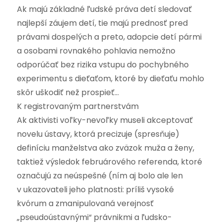
Ak majú základné ľudské práva detí sledovať
najlepší záujem detí, tie majú prednosť pred
právami dospelých a preto, adopcie detí pármi
a osobami rovnakého pohlavia nemožno
odporúčať bez rizika vstupu do pochybného
experimentu s dieťaťom, ktoré by dieťaťu mohlo
skôr uškodiť než prospieť…
K registrovaným partnerstvám
Ak aktivisti voľky-nevoľky museli akceptovať
novelu ústavy, ktorá precizuje (spresňuje)
definíciu manželstva ako zväzok muža a ženy,
taktiež výsledok februárového referenda, ktoré
označujú za neúspešné (ním aj bolo ale len
v ukazovateli jeho platnosti: príliš vysoké
kvórum a zmanipulovaná verejnosť
„pseudoústavnými“ právnikmi a ľudsko-