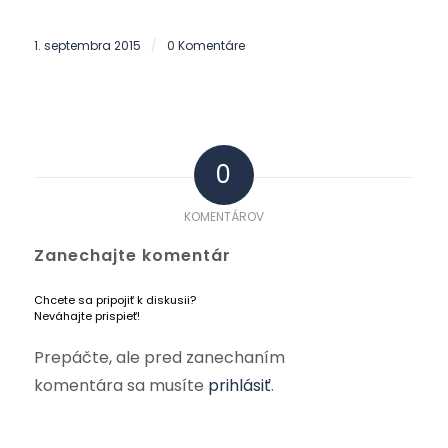
1. septembra 2015
0 Komentáre
/
0
KOMENTÁROV
Zanechajte komentár
Chcete sa pripojiť k diskusii?
Neváhajte prispieť!
Prepáčte, ale pred zanechaním
komentára sa musíte
prihlásiť
.