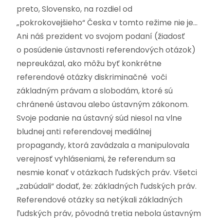
preto, Slovensko, na rozdiel od
„pokrokovejšieho“ Česka v tomto režime nie je…
Ani náš prezident vo svojom podaní (žiadosť
o posúdenie ústavnosti referendových otázok)
nepreukázal, ako môžu byť konkrétne
referendové otázky diskriminačné voči
základným právam a slobodám, ktoré sú
chránené ústavou alebo ústavným zákonom.
Svoje podanie na ústavný súd niesol na vlne
bludnej anti referendovej mediálnej
propagandy, ktorá zavádzala a manipulovala
verejnosť vyhláseniami, že referendum sa
nesmie konať v otázkach ľudských práv. Všetci
„zabúdali“ dodať, že: základných ľudských práv.
Referendové otázky sa netýkali základných
ľudských práv, pôvodná tretia nebola ústavným