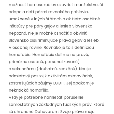
možnosť homosexuálov uzavrieť manželstvo, či
adopcia detí pármi rovnakého pohlavia,
umožnené v iných štátoch a ak tieto osobitné
inštitúty pre páry gejov a lesieb Slovensko
nepozná, nie je možné označiť a obviniť
Slovensko diskriminujúce práva gejov a lesieb.
V osobnej rovine: Rovnako je to s definíciou
homofóbie. Homofóbiu delíme na pravú,
primárnu osobnú, personalizovanú)
a sekundárnu (druhotnú, reakčnú). Ňou je
odmietavý postoj k aktivitám mimovládok,
zastrešujúcich záujmy LGBTI. Jej opakom je
nekritická homofília.
Vždy je potrebné namietať porušenie
samostatných základných ľudských práv, ktoré
sú chránené Dohovorom. Svoje práva majú