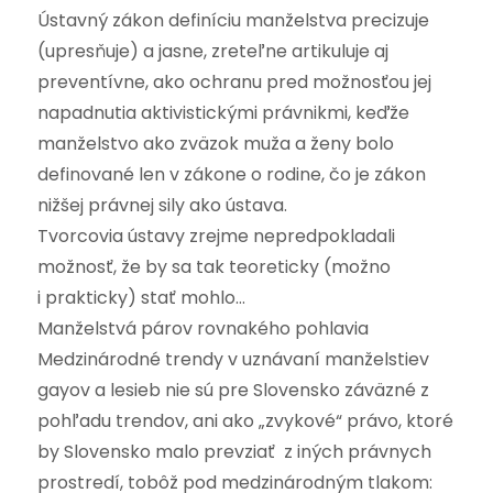
Ústavný zákon definíciu manželstva precizuje
(upresňuje) a jasne, zreteľne artikuluje aj
preventívne, ako ochranu pred možnosťou jej
napadnutia aktivistickými právnikmi, keďže
manželstvo ako zväzok muža a ženy bolo
definované len v zákone o rodine, čo je zákon
nižšej právnej sily ako ústava.
Tvorcovia ústavy zrejme nepredpokladali
možnosť, že by sa tak teoreticky (možno
i prakticky) stať mohlo…
Manželstvá párov rovnakého pohlavia
Medzinárodné trendy v uznávaní manželstiev
gayov a lesieb nie sú pre Slovensko záväzné z
pohľadu trendov, ani ako „zvykové“ právo, ktoré
by Slovensko malo prevziať z iných právnych
prostredí, tobôž pod medzinárodným tlakom: