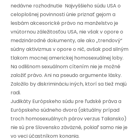
nedávne rozhodnutie Najvyššieho súdu USA o
celoplošnej povinnosti únie priznať gejom a
lesbám akcesorické právo na manželstvo je
vnútornou záležitosťou USA, nie však v opore o
medzinárodné dokumenty, ale ako „trendový“
súdny aktivizmus v opore o nič, avšak pod silným
tlakom mocnej americkej homosexuálnej loby.
Na odlišnom sexuálnom cítením nie je možné
založiť právo. Ani na pseudo argumente lásky.
Založilo by diskrimináciu iných, ktorí sa tiež majú
radi.
Judikáty Európskeho súdu pre ľudské práva a
Európskeho súdneho dvora (aktuálny prípad
troch homosexuálnych párov verzus Taliansko)
nie sú pre Slovensko záväzné, pokiaľ samo nie je
vo veci účastníkom konania.