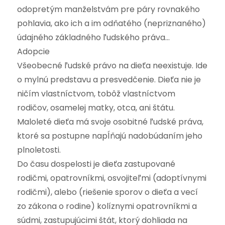
odopretým manželstvám pre páry rovnakého
pohlavia, ako ich a im odňatého (nepriznaného)
údajného základného ľudského práva…
Adopcie
Všeobecné ľudské právo na dieťa neexistuje. Ide
o mylnú predstavu a presvedčenie. Dieťa nie je
ničím vlastníctvom, tobôž vlastníctvom
rodičov, osamelej matky, otca, ani štátu.
Maloleté dieťa má svoje osobitné ľudské práva,
ktoré sa postupne napĺňajú nadobúdaním jeho
plnoletosti.
Do času dospelosti je dieťa zastupované
rodičmi, opatrovníkmi, osvojiteľmi (adoptívnymi
rodičmi), alebo (riešenie sporov o dieťa a vecí
zo zákona o rodine) kolíznymi opatrovníkmi a
súdmi, zastupujúcimi štát, ktorý dohliada na