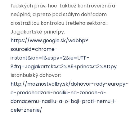
ľudských práv, hoc taktiež kontroverzná a
neúplná, a preto pod stálym dohľadom
a ostražitou kontrolou tretieho sektora…
Jogjakartské princípy:
https://www.google.sk/webhp?
sourceid=chrome-
instant&ion=1&espv=2&ie=UTF-
8#q=Jogjakartsk%C3%A9+princ%C3%ADpy
Istanbulský dohovor:
http://moznostvolby.sk/dohovor-rady-europy-
o-predchadzani-nasiliu-na-zenach-a-
domacemu-nasiliu-a-o-boji-proti-nemu-i-
cele-znenie/