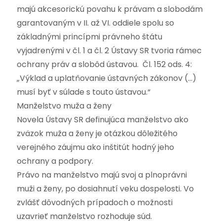
majú akcesorickú povahu k právam a slobodám
garantovaným v II. až VI. oddiele spolu so
základnými princípmi právneho štátu
vyjadrenými v čl. 1 a čl. 2 Ústavy SR tvoria rámec
ochrany práv a slobôd ústavou. Čl. 152 ods. 4:
„Výklad a uplatňovanie ústavných zákonov (…)
musí byť v súlade s touto ústavou.“
Manželstvo muža a ženy
Novela Ústavy SR definujúca manželstvo ako
zväzok muža a ženy je otázkou dôležitého
verejného záujmu ako inštitút hodný jeho
ochrany a podpory.
Právo na manželstvo majú svoj a plnoprávni
muži a ženy, po dosiahnutí veku dospelosti. Vo
zvlášť dôvodných prípadoch o možnosti
uzavrieť manželstvo rozhoduje súd.