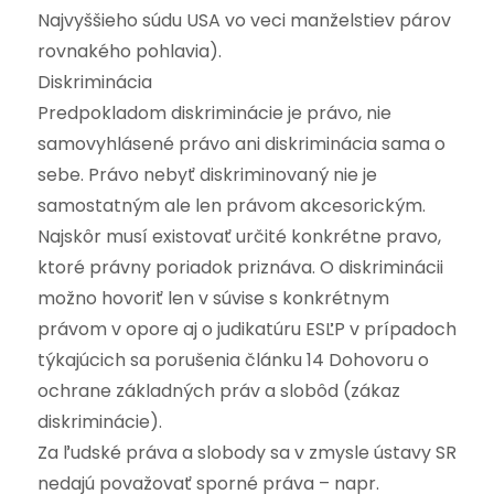
Najvyššieho súdu USA vo veci manželstiev párov
rovnakého pohlavia).
Diskriminácia
Predpokladom diskriminácie je právo, nie
samovyhlásené právo ani diskriminácia sama o
sebe. Právo nebyť diskriminovaný nie je
samostatným ale len právom akcesorickým.
Najskôr musí existovať určité konkrétne pravo,
ktoré právny poriadok priznáva. O diskriminácii
možno hovoriť len v súvise s konkrétnym
právom v opore aj o judikatúru ESĽP v prípadoch
týkajúcich sa porušenia článku 14 Dohovoru o
ochrane základných práv a slobôd (zákaz
diskriminácie).
Za ľudské práva a slobody sa v zmysle ústavy SR
nedajú považovať sporné práva – napr.