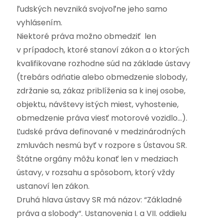
ľudských nevzniká svojvoľne jeho samo
vyhlásením.
Niektoré práva možno obmedziť len
v prípadoch, ktoré stanoví zákon a o ktorých
kvalifikovane rozhodne súd na základe ústavy
(trebárs odňatie alebo obmedzenie slobody,
zdržanie sa, zákaz priblíženia sa k inej osobe,
objektu, návštevy istých miest, vyhostenie,
obmedzenie práva viesť motorové vozidlo…).
Ľudské práva definované v medzinárodných
zmluvách nesmú byť v rozpore s Ústavou SR.
Štátne orgány môžu konať len v medziach
ústavy, v rozsahu a spôsobom, ktorý vždy
ustanoví len zákon.
Druhá hlava ústavy SR má názov: “Základné
práva a slobody“. Ustanovenia I. a VII. oddielu