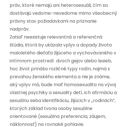
práv, ktoré nemajú ani heterosexuáli, čím sa
dostávajú vedome-nevedome mimo všeobecný
právny stav požiadavkami na priznanie
nadpráv.
Zatiaľ neexistuje relevantná a referenčná
štúdia, ktorá by ukázala vplyv a dopady života
maloletého dieťaťa žijúceho a vychovávaného v
intímnom prostredí dvoch gejov alebo lesieb,
hoc život prináša rozličné typy rodín, najmä s
prevahou ženského elementa a nie je známe,
aký vplyv má, bude mať homosexualita na vývoj
vlastnej psychiky a sexuality detí, ich afirmáciu a
sexuálnu seba identifikáciu, žijúcich v „rodinách“,
ktorých základ tvoria osoby sexuálne
orientované (sexuálna preferencia, záujem,
náklonnosť) na rovnaké pohlavie.