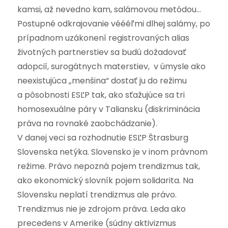
kamsi, až nevedno kam, salámovou metódou…
Postupné odkrajovanie véééľmi dlhej salámy, po
prípadnom uzákonení registrovaných alias
životných partnerstiev sa budú dožadovať
adopcií, surogátnych materstiev, v úmysle ako
neexistujúca „menšina“ dostať ju do režimu
a pôsobnosti ESĽP tak, ako sťažujúce sa tri
homosexuálne páry v Taliansku (diskriminácia
práva na rovnaké zaobchádzanie).
V danej veci sa rozhodnutie ESĽP Štrasburg
Slovenska netýka. Slovensko je v inom právnom
režime. Právo nepozná pojem trendizmus tak,
ako ekonomický slovník pojem solidarita. Na
Slovensku neplatí trendizmus ale právo.
Trendizmus nie je zdrojom práva. Leda ako
precedens v Amerike (súdny aktivizmus