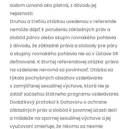
súdom uznaná ako platná, z dôvodu jej
nejasnosti.
Druhou a treťou otázkou uvedenou v referende
nemôže dôjsť k porušeniu základných práv a
slobôd párov alebo skupín rovnakého pohlavia
z dôvodu, že základné práva a slobody pre páry
a skupiny rovnakého pohlavia nie sú v Ústave SR
definované. K štvrtej referendovej otázke: právo
na vzdelanie nerovná sa povinnosť. Otázka sa
týkala pochybných obsahov vzdelávania
v zamýšľanej sexuálnej výchove, ktorá nie je
zatiaľ súčasťou štátneho programu vzdelávania.
Dodatkový protokol k Dohovoru o ochrane
základných práv a slobôd k povinnej účasti detí
a mládeže na spornej sexuálnej výchove a jej
vyučovaní zmieňuje, že nikomu sa nesmie