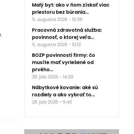
Malý byt: ako v ňom získať viac
priestoru bez búrania...
5. augusta 2026 - 10:38
Pracovná zdravotná služba:
.
povinnosť, o ktorej veľa...
5. augusta 2026 - 10:13
BOZP povinnosti firmy: čo
musíte mať vyriešené od
prvého...
28. júla 2026 - 14:30
Nábytkové kovanie: aké sú
rozdiely a ako vybrať to...
28. júla 2026 - 9:40