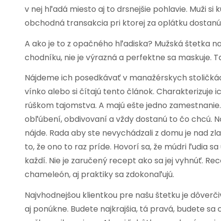
v nej hľadá miesto aj to drsnejšie pohlavie. Muži si
obchodná transakcia pri ktorej za oplátku dostanú
A ako je to z opačného hľadiska? Mužská štetka na kt
chodníku, nie je výrazná a perfektne sa maskuje. T
Nájdeme ich posedkávať v manažérskych stoličkách,
vínko alebo si čítajú tento článok. Charakterizuje 
rúškom tajomstva. A majú ešte jedno zamestnanie. S
obľúbení, obdivovaní a vždy dostanú to čo chcú. Na
nájde. Rada aby ste nevychádzali z domu je nad zla
to, že ono to raz príde. Hovorí sa, že múdri ľudia sa
každí. Nie je zaručený recept ako sa jej vyhnúť. Re
chameleón, aj praktiky sa zdokonaľujú.
Najvhodnejšou klientkou pre našu štetku je dôverčiv
aj ponúkne. Budete najkrajšia, tá pravá, budete sa c