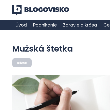
Úvod
Podnikanie
Zdravie a krása
Ce
Mužská štetka
Rôzne