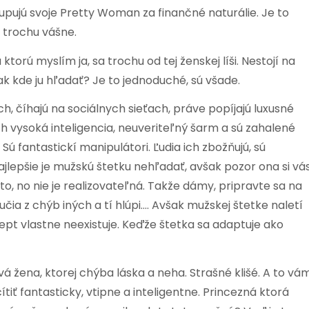
 kupujú svoje Pretty Woman za finančné naturálie. Je to
 trochu vášne.
orú myslím ja, sa trochu od tej ženskej líši. Nestojí na
ak kde ju hľadať? Je to jednoduché, sú všade.
 číhajú na sociálnych sieťach, práve popíjajú luxusné
ich vysoká inteligencia, neuveriteľný šarm a sú zahalené
ú fantastickí manipulátori. Ľudia ich zbožňujú, sú
jlepšie je mužskú štetku nehľadať, avšak pozor ona si vá
to, no nie je realizovateľná. Takže dámy, pripravte sa na
 učia z chýb iných a tí hlúpi…. Avšak mužskej štetke naletí
cept vlastne neexistuje. Keďže štetka sa adaptuje ako
á žena, ktorej chýba láska a neha. Strašné klišé. A to vá
ítiť fantasticky, vtipne a inteligentne. Princezná ktorá