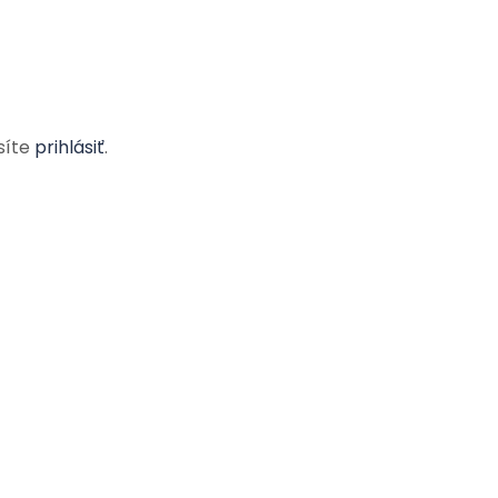
síte
prihlásiť
.