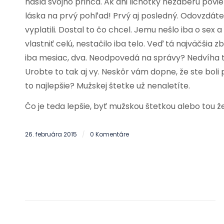
našla svojho princa. Ak ani lichôtky nezaberú povi
láska na prvý pohľad! Prvý aj posledný. Odovzdát
vyplatili. Dostal to čo chcel. Jemu nešlo iba o sex a
vlastniť celú, nestačilo iba telo. Veď tá najväčšia z
iba mesiac, dva. Neodpovedá na správy? Nedvíha te
Urobte to tak aj vy. Neskôr vám dopne, že ste boli 
to najlepšie? Mužskej štetke už nenaletíte.
Čo je teda lepšie, byť mužskou štetkou alebo tou ž
26. februára 2015
0 Komentáre
/