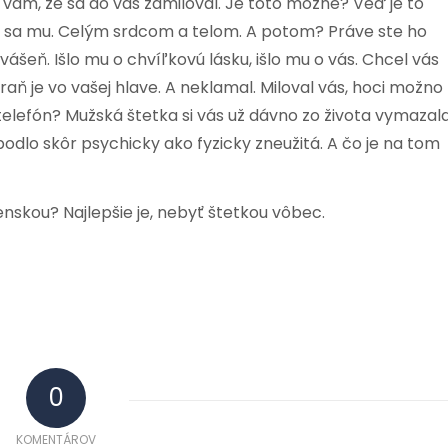
e vám, že sa do vás zamiloval. Je toto možné? Veď je to
e sa mu. Celým srdcom a telom. A potom? Práve ste ho
 vášeň. Išlo mu o chvíľkovú lásku, išlo mu o vás. Chcel vás
braň je vo vašej hlave. A neklamal. Miloval vás, hoci možno
lefón? Mužská štetka si vás už dávno zo života vymazala
podlo skôr psychicky ako fyzicky zneužitá. A čo je na tom
enskou? Najlepšie je, nebyť štetkou vôbec.
0
KOMENTÁROV