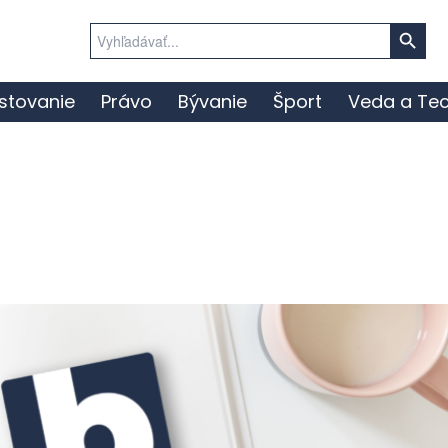
Search Button
Search
for:
stovanie
Právo
Bývanie
Šport
Veda a Tec