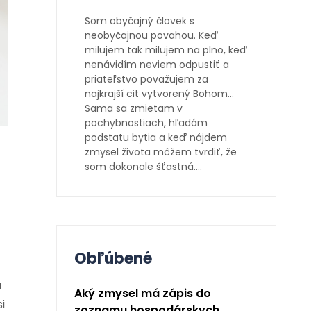
Som obyčajný človek s
neobyčajnou povahou. Keď
milujem tak milujem na plno, keď
nenávidím neviem odpustiť a
priateľstvo považujem za
najkrajší cit vytvorený Bohom…
Sama sa zmietam v
pochybnostiach, hľadám
podstatu bytia a keď nájdem
zmysel života môžem tvrdiť, že
som dokonale šťastná….
Obľúbené
a
Aký zmysel má zápis do
i
zoznamu hospodárskych