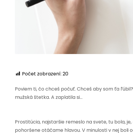
Počet zobrazení:
20
Poviem ti, čo chceš počuť. Chceš aby som ťa ľúb
mužská štetka. A zaplatila si…
Prostitúcia, najstaršie remeslo na svete, tu bola, je
pohoršene otáčame hlavou. V minulosti v nej boli o