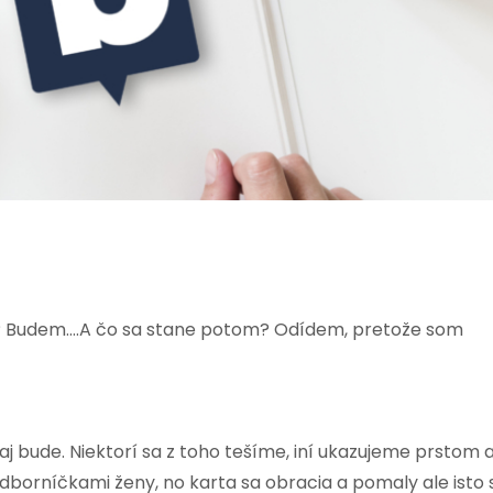
il? Budem….A čo sa stane potom? Odídem, pretože som
, aj bude. Niektorí sa z toho tešíme, iní ukazujeme prstom 
dborníčkami ženy, no karta sa obracia a pomaly ale isto s