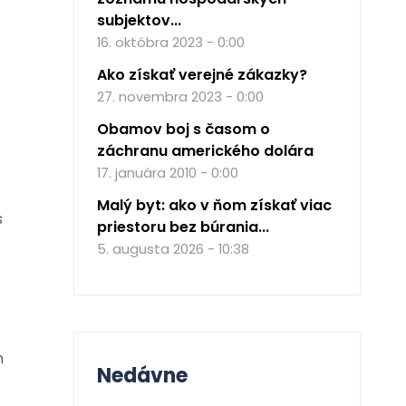
subjektov...
16. októbra 2023 - 0:00
Ako získať verejné zákazky?
27. novembra 2023 - 0:00
Obamov boj s časom o
záchranu amerického dolára
17. januára 2010 - 0:00
Malý byt: ako v ňom získať viac
s
priestoru bez búrania...
5. augusta 2026 - 10:38
m
Nedávne