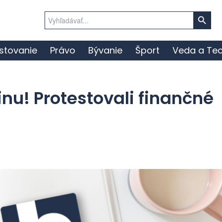
Search Button
Search
for:
stovanie
Právo
Bývanie
Šport
Veda a Tec
nu! Protestovali finančné