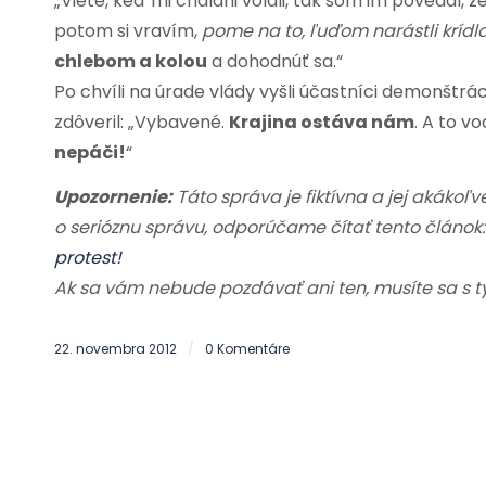
„Viete, keď mi chalani volali, tak som im povedal, ž
potom si vravím,
pome na to, ľuďom narástli krídla,
chlebom a kolou
a dohodnúť sa.“
Po chvíli na úrade vlády vyšli účastníci demonštr
zdôveril: „Vybavené.
Krajina ostáva nám
. A to v
nepáči!
“
Upozornenie:
Táto správa je fiktívna a jej akákoľ
o serióznu správu, odporúčame čítať tento článok
protest!
Ak sa vám nebude pozdávať ani ten, musíte sa s t
22. novembra 2012
0 Komentáre
/