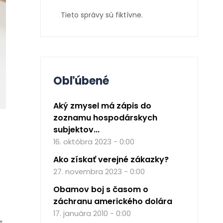
Tieto správy sú fiktívne.
Obľúbené
Aký zmysel má zápis do
zoznamu hospodárskych
subjektov...
16. októbra 2023 - 0:00
Ako získať verejné zákazky?
27. novembra 2023 - 0:00
Obamov boj s časom o
záchranu amerického dolára
17. januára 2010 - 0:00