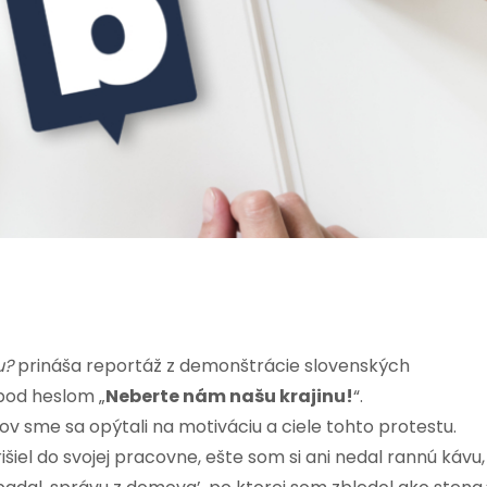
u?
prináša reportáž z demonštrácie slovenských
pod heslom „
Neberte nám našu krajinu!
“.
v sme sa opýtali na motiváciu a ciele tohto protestu.
šiel do svojej pracovne, ešte som si ani nedal rannú kávu,