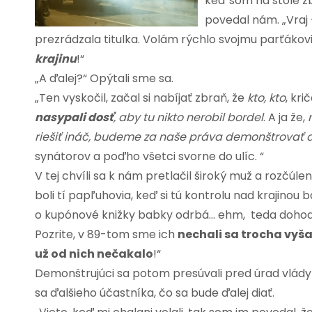
keď som na stole zb
povedal nám. „Vraj 
prezrádzala titulka. Volám rýchlo svojmu parťákovi
krajinu
!“
„A ďalej?“ Opýtali sme sa.
„Ten vyskočil, začal si nabíjať zbraň, že
kto, kto
, kri
nasypali dosť
, aby tu nikto nerobil bordel
. A ja že,
riešiť ináč, budeme za naše práva demonštrovať 
synátorov a poďho všetci svorne do ulíc. “
V tej chvíli sa k nám pretlačil široký muž a rozčúlen
boli tí papľuhovia, keď si tú kontrolu nad krajinou b
o kupónové knižky babky odrbá… ehm, teda dohody
Pozrite, v 89-tom sme ich
nechali sa trocha vyša
už od nich nečakalo
!“
Demonštrujúci sa potom presúvali pred úrad vlád
sa ďalšieho účastníka, čo sa bude ďalej diať.