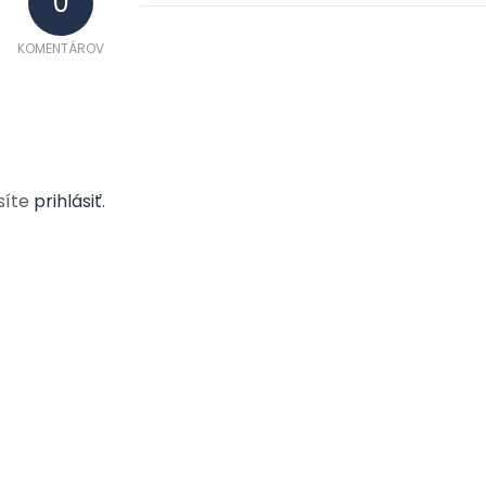
0
KOMENTÁROV
síte
prihlásiť
.