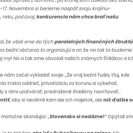
adal ‚správu z domova’, po ktorej som zbledol ako stena,
–
17. Novembra si berieme naspäť svoju krajinu
–
, reku,
počúvaj,
konkurencia nám chce brať našu
čal, že
však sme do tých
paralelných finančných štruktú
no bežní občania to organizujú
a on že
no tak to budeme
aj my
! No a tak sme obvolali našich známych ŠtBákov a ic
e nám začal vykladať svoje: „Že vraj bežní ľudia, tfuj, kde
olo treba oddrieť, privatizáciu za korunu si vybehať,
 s nimi uzatvárať, predražené štadióny navrhovať…
ntiť
, aby si nevšimli kam ide ich majetok, ale
nič ďalšie s
y mohutne skandujúc „
Slovensko si nedáme!
“ Opýtali s