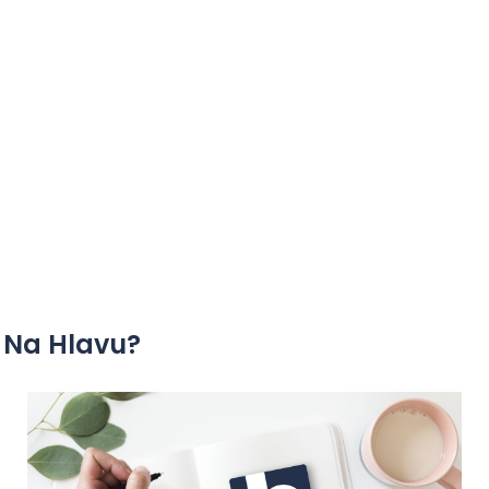
é Na Hlavu?