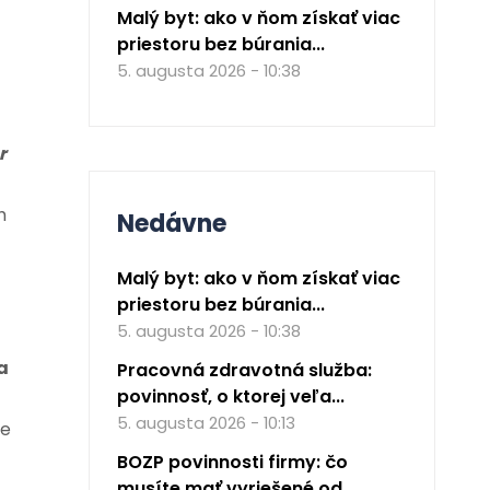
“
Malý byt: ako v ňom získať viac
priestoru bez búrania...
5. augusta 2026 - 10:38
r
h
Nedávne
Malý byt: ako v ňom získať viac
priestoru bez búrania...
5. augusta 2026 - 10:38
a
Pracovná zdravotná služba:
povinnosť, o ktorej veľa...
5. augusta 2026 - 10:13
me
BOZP povinnosti firmy: čo
musíte mať vyriešené od