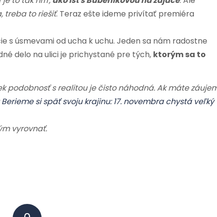
e
je to tak hrrr,
ako ísť s Bubeníkovou na zajace
. Ale
 treba to riešiť
. Teraz ešte ideme privítať premiéra
ácie s úsmevami od ucha k uchu. Jeden sa nám radostne
odné delo na ulici je prichystané pre tých,
ktorým sa to
vek podobnosť s realitou je čisto náhodná. Ak máte záuje
:
Berieme si späť svoju krajinu: 17. novembra chystá veľký
ým vyrovnať.