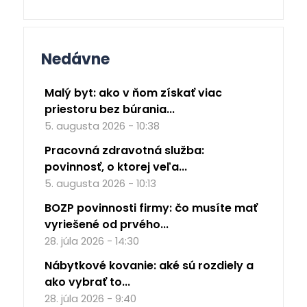
Nedávne
Malý byt: ako v ňom získať viac
priestoru bez búrania...
5. augusta 2026 - 10:38
Pracovná zdravotná služba:
povinnosť, o ktorej veľa...
5. augusta 2026 - 10:13
BOZP povinnosti firmy: čo musíte mať
vyriešené od prvého...
28. júla 2026 - 14:30
Nábytkové kovanie: aké sú rozdiely a
ako vybrať to...
28. júla 2026 - 9:40