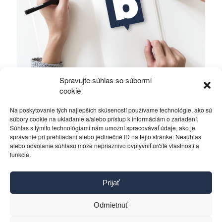
Spravujte súhlas so súbormi
Slovenskí vinári opäť úspešní
cookie
Na poskytovanie tých najlepších skúseností používame technológie, ako sú
Rôzne
12. marca 2013
súbory cookie na ukladanie a/alebo prístup k informáciám o zariadení.
Súhlas s týmito technológiami nám umožní spracovávať údaje, ako je
správanie pri prehliadaní alebo jedinečné ID na tejto stránke. Nesúhlas
alebo odvolanie súhlasu môže nepriaznivo ovplyvniť určité vlastnosti a
funkcie.
Kontakt
Prijať
Pravidlá používania
Reklama
Odmietnuť
Cookies