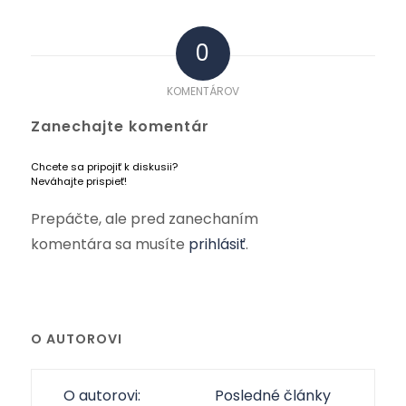
0
KOMENTÁROV
Zanechajte komentár
Chcete sa pripojiť k diskusii?
Neváhajte prispieť!
Prepáčte, ale pred zanechaním
komentára sa musíte
prihlásiť
.
O AUTOROVI
O autorovi:
Posledné články