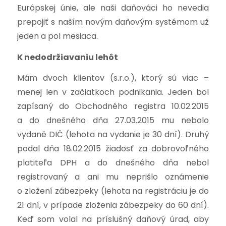
Európskej únie, ale naši daňováci ho nevedia
prepojiť s naším novým daňovým systémom už
jeden a pol mesiaca.
K nedodržiavaniu lehôt
Mám dvoch klientov (s.r.o.), ktorý sú viac –
menej len v začiatkoch podnikania. Jeden bol
zapísaný do Obchodného registra 10.02.2015
a do dnešného dňa 27.03.2015 mu nebolo
vydané DIČ (lehota na vydanie je 30 dní). Druhý
podal dňa 18.02.2015 žiadosť za dobrovoľného
platiteľa DPH a do dnešného dňa nebol
registrovaný a ani mu neprišlo oznámenie
o zložení zábezpeky (lehota na registráciu je do
21 dní, v prípade zloženia zábezpeky do 60 dní).
Keď som volal na príslušný daňový úrad, aby