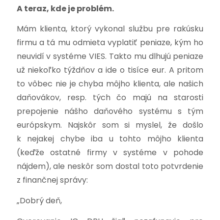
A teraz, kde je problém.
Mám klienta, ktorý vykonal službu pre rakúsku
firmu a tá mu odmieta vyplatiť peniaze, kým ho
neuvidí v systéme VIES. Takto mu dlhujú peniaze
už niekoľko týždňov a ide o tisíce eur. A pritom
to vôbec nie je chyba môjho klienta, ale našich
daňovákov, resp. tých čo majú na starosti
prepojenie nášho daňového systému s tým
európskym. Najskôr som si myslel, že došlo
k nejakej chybe iba u tohto môjho klienta
(keďže ostatné firmy v systéme v pohode
nájdem), ale neskôr som dostal toto potvrdenie
z finančnej správy:
„Dobrý deň,