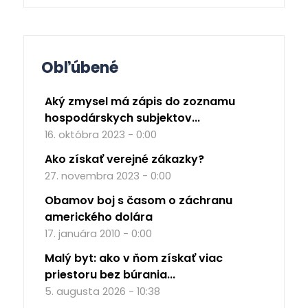
Obľúbené
Aký zmysel má zápis do zoznamu
hospodárskych subjektov...
16. októbra 2023 - 0:00
Ako získať verejné zákazky?
27. novembra 2023 - 0:00
Obamov boj s časom o záchranu
amerického dolára
17. januára 2010 - 0:00
Malý byt: ako v ňom získať viac
priestoru bez búrania...
5. augusta 2026 - 10:38