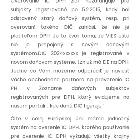
Overovanie IC DPH žiaľ nezafunguje pre
subjekty registrované po 5.2.2015, kedy bol
odstavený starý daňový systém, resp. pri
overovaní takého DIČ zahlási, že nie je
platiteľom DPH. Je to kvôli tomu, že VIES ešte
nie je prepojený s novým daňovým
systémom.DIC 2024xxxxxx je registrované v
novom daňovom systéme, tzn už má DE na DPH.
Jediné čo Vám môžeme odporúčiť je naviesť
Vášho obchodného partnera na preverenie IC
PH v Zozname daňových subjektov
registrovaných pre DPH, ktorý evidujeme na
našom portáli , kde dané DIC figuruje.“
Čiže v celej Európskej únii máme jednotný
systém na overenie IČ DPH, ktorého používanie
pre overenie IČ DPH vyžadujú všetky krajiny