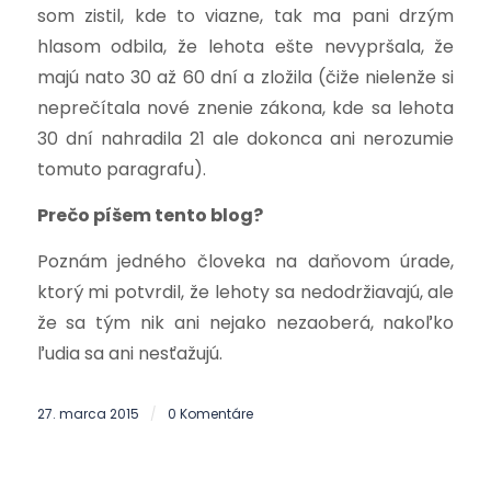
som zistil, kde to viazne, tak ma pani drzým
hlasom odbila, že lehota ešte nevypršala, že
majú nato 30 až 60 dní a zložila (čiže nielenže si
neprečítala nové znenie zákona, kde sa lehota
30 dní nahradila 21 ale dokonca ani nerozumie
tomuto paragrafu).
Prečo píšem tento blog?
Poznám jedného človeka na daňovom úrade,
ktorý mi potvrdil, že lehoty sa nedodržiavajú, ale
že sa tým nik ani nejako nezaoberá, nakoľko
ľudia sa ani nesťažujú.
27. marca 2015
0 Komentáre
/