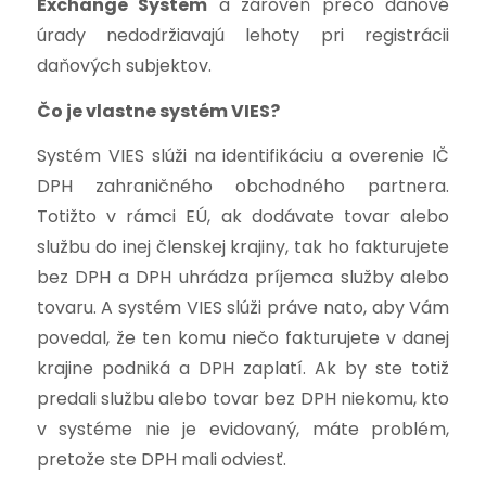
Exchange System
a zároveň prečo daňové
úrady nedodržiavajú lehoty pri registrácii
daňových subjektov.
Čo je vlastne systém VIES?
Systém VIES slúži na identifikáciu a overenie IČ
DPH zahraničného obchodného partnera.
Totižto v rámci EÚ, ak dodávate tovar alebo
službu do inej členskej krajiny, tak ho fakturujete
bez DPH a DPH uhrádza príjemca služby alebo
tovaru. A systém VIES slúži práve nato, aby Vám
povedal, že ten komu niečo fakturujete v danej
krajine podniká a DPH zaplatí. Ak by ste totiž
predali službu alebo tovar bez DPH niekomu, kto
v systéme nie je evidovaný, máte problém,
pretože ste DPH mali odviesť.