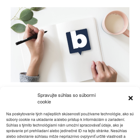
V Novom roku navlečte politikom prúžkované
Spravujte súhlas so súbormi
pyžamo, píše Mikuláš Černák z basy
cookie
Na poskytovanie tých najlepších skúseností používame technológie, ako sú
Rôzne
30. decembra 2013
súbory cookie na ukladanie a/alebo prístup k informáciám o zariadení.
Súhlas s týmito technológiami nám umožní spracovávať údaje, ako je
správanie pri prehliadaní alebo jedinečné ID na tejto stránke. Nesúhlas
alebo odvolanie súhlasu môže nepriaznivo ovplyvniť určité vlastnosti a