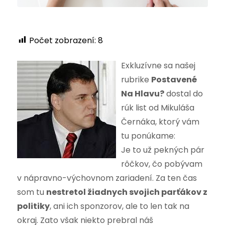
Počet zobrazení:
8
Exkluzívne sa našej
rubrike
Postavené
Na Hlavu?
dostal do
rúk list od Mikuláša
Černáka, ktorý vám
tu ponúkame:
Je to už pekných pár
rôčkov, čo pobývam
v nápravno-výchovnom zariadení. Za ten čas
som tu
nestretol žiadnych svojich parťákov z
politiky
, ani ich sponzorov, ale to len tak na
okraj. Zato však niekto prebral náš