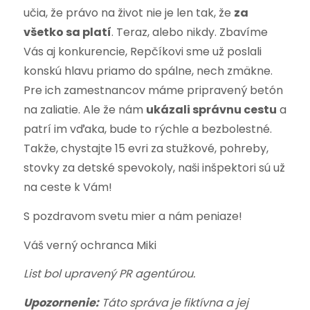
učia, že právo na život nie je len tak, že
za
všetko sa platí
. Teraz, alebo nikdy. Zbavíme
Vás aj konkurencie, Repčíkovi sme už poslali
konskú hlavu priamo do spálne, nech zmäkne.
Pre ich zamestnancov máme pripravený betón
na zaliatie. Ale že nám
ukázali správnu cestu
a
patrí im vďaka, bude to rýchle a bezbolestné.
Takže, chystajte 15 evri za stužkové, pohreby,
stovky za detské spevokoly, naši inšpektori sú už
na ceste k Vám!
S pozdravom svetu mier a nám peniaze!
Váš verný ochranca Miki
List bol upravený PR agentúrou.
Upozornenie:
Táto správa je fiktívna a jej