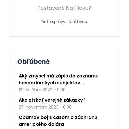
Postavené Na Hlavu?
Tieto správy sú fiktívne.
Obľúbené
Aký zmysel má zápis do zoznamu
hospodárskych subjektov...
16. októbra 2023 - 0:00
Ako získať verejné zákazky?
27. novembra 2023 - 0:00
Obamov boj s časom o záchranu
amerického dolára