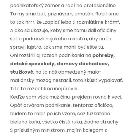
podnikateľský zámer a robí ho profesionálne.
To my sme boli, priznávam, amatéri. Robili sme
to tak hrrr, že „zaplať lebo ti rozmlátime krám“.
A ako sa ukazuje, keby sme tomu dali oficiálny
šat a podmázli nejakého ministra, aby na to
spravil lajstro, tak sme mohli byť ešte tu.
Oni rozšírili aj rozsah podnikania na
pohreby,
detské spevokoly, domovy dôchodcov,
stužkové
, na to náš obmedzený malo-
mafiánsky mozog nestačil, toto skúsiť vypalovať.
Títo to rozbehli na inej úrovni.
Keďže som však muž činu, prejdem rovno k veci.
Opäť otváram podnikanie, tentoraz oficiózo,
budem to robiť po ich vzore, cez fúzkatého
bieleho koňa, všetko čistá ruka, žiadne strachy.
S príslušným ministrom, mojím kolegom z