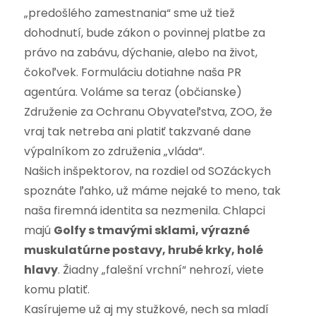
„predošlého zamestnania“ sme už tiež
dohodnutí, bude zákon o povinnej platbe za
právo na zabávu, dýchanie, alebo na život,
čokoľvek. Formuláciu dotiahne naša PR
agentúra. Voláme sa teraz (občianske)
Združenie za Ochranu Obyvateľstva, ZOO, že
vraj tak netreba ani platiť takzvané dane
výpalníkom zo združenia „vláda“.
Našich inšpektorov, na rozdiel od SOZáckych
spoznáte ľahko, už máme nejaké to meno, tak
naša firemná identita sa nezmenila. Chlapci
majú
Golfy s tmavými sklami, výrazné
muskulatúrne postavy, hrubé krky, holé
hlavy
. Žiadny „falešní vrchní“ nehrozí, viete
komu platiť.
Kasírujeme už aj my stužkové, nech sa mladí