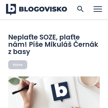
Neplaťte SOZE, plaťte
nám! Píše Mikuláš Černák
z basy
Rôzne