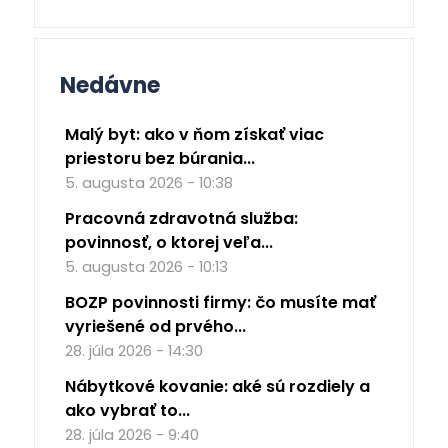
Nedávne
Malý byt: ako v ňom získať viac
priestoru bez búrania...
5. augusta 2026 - 10:38
Pracovná zdravotná služba:
povinnosť, o ktorej veľa...
5. augusta 2026 - 10:13
BOZP povinnosti firmy: čo musíte mať
vyriešené od prvého...
28. júla 2026 - 14:30
Nábytkové kovanie: aké sú rozdiely a
ako vybrať to...
28. júla 2026 - 9:40