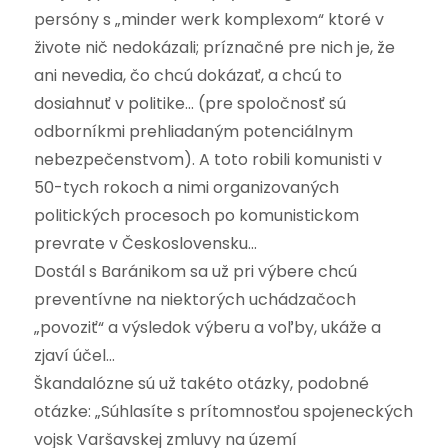
persóny s „minder werk komplexom“ ktoré v
živote nič nedokázali; príznačné pre nich je, že
ani nevedia, čo chcú dokázať, a chcú to
dosiahnuť v politike… (pre spoločnosť sú
odborníkmi prehliadaným potenciálnym
nebezpečenstvom). A toto robili komunisti v
50-tych rokoch a nimi organizovaných
politických procesoch po komunistickom
prevrate v Československu…
Dostál s Baránikom sa už pri výbere chcú
preventívne na niektorých uchádzačoch
„povoziť“ a výsledok výberu a voľby, ukáže a
zjaví účel…
Škandalózne sú už takéto otázky, podobné
otázke: „Súhlasíte s prítomnosťou spojeneckých
vojsk Varšavskej zmluvy na území