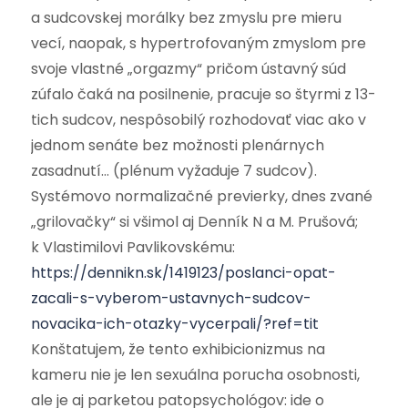
a sudcovskej morálky bez zmyslu pre mieru
vecí, naopak, s hypertrofovaným zmyslom pre
svoje vlastné „orgazmy“ pričom ústavný súd
zúfalo čaká na posilnenie, pracuje so štyrmi z 13-
tich sudcov, nespôsobilý rozhodovať viac ako v
jednom senáte bez možnosti plenárnych
zasadnutí… (plénum vyžaduje 7 sudcov).
Systémovo normalizačné previerky, dnes zvané
„grilovačky“ si všimol aj Denník N a M. Prušová;
k Vlastimilovi Pavlikovskému:
https://dennikn.sk/1419123/poslanci-opat-
zacali-s-vyberom-ustavnych-sudcov-
novacika-ich-otazky-vycerpali/?ref=tit
Konštatujem, že tento exhibicionizmus na
kameru nie je len sexuálna porucha osobnosti,
ale je aj parketou patopsychológov: ide o