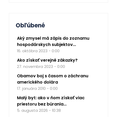
Obľúbené
Aký zmysel má zápis do zoznamu
hospodárskych subjektov...
16. októbra 2023 - 0:00
Ako získať verejné zákazky?
27. novembra 2023 - 0:00
Obamov boj s časom o záchranu
amerického dolára
17. januára 2010 - 0:00
Malý byt: ako v ňom získať viac
priestoru bez búrania...
5. augusta 2026 - 10:38