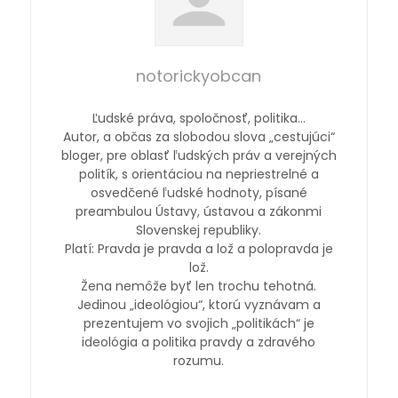
notorickyobcan
Ľudské práva, spoločnosť, politika…
Autor, a občas za slobodou slova „cestujúci“
bloger, pre oblasť ľudských práv a verejných
politík, s orientáciou na nepriestrelné a
osvedčené ľudské hodnoty, písané
preambulou Ústavy, ústavou a zákonmi
Slovenskej republiky.
Platí: Pravda je pravda a lož a polopravda je
lož.
Žena nemôže byť len trochu tehotná.
Jedinou „ideológiou“, ktorú vyznávam a
prezentujem vo svojich „politikách“ je
ideológia a politika pravdy a zdravého
rozumu.