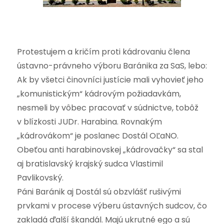
Protestujem a kričím proti kádrovaniu člena
ústavno-právneho výboru Baránika za SaS, lebo:
Ak by všetci činovníci justície mali vyhovieť jeho
„komunistickým“ kádrovým požiadavkám,
nesmeli by vôbec pracovať v súdnictve, tobôž
v blízkosti JUDr. Harabina. Rovnakým
„kádrovákom“ je poslanec Dostál OĽaNO.
Obeťou anti harabinovskej „kádrovačky“ sa stal
aj bratislavský krajský sudca Vlastimil
Pavlikovský.
Páni Baránik aj Dostál sú obzvlášť rušivými
prvkami v procese výberu ústavných sudcov, čo
zakladá ďalší škandál. Majú ukrutné ego a sú