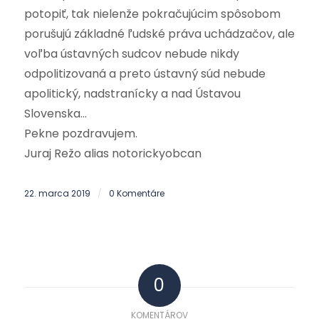
potopiť, tak nielenže pokračujúcim spôsobom
porušujú základné ľudské práva uchádzačov, ale
voľba ústavných sudcov nebude nikdy
odpolitizovaná a preto ústavný súd nebude
apolitický, nadstranícky a nad Ústavou
Slovenska…
Pekne pozdravujem.
Juraj Režo alias notorickyobcan
22. marca 2019
0 Komentáre
/
0
KOMENTÁROV