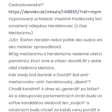
Československa?“
https://dennikn.sk/minuta/1418855/?ref=mpm
Vypočúvaný uchádzač Vlastimil Pavlikovský bol
označený nálepkou Harabinovec (z čias
Mečiarizmu).
JUDr. Štefan Harabin nebol politik ako sudca ani
ako minister spravodlivosti.
Biľag mečiarizmu a harabinizmu nesieme všetci
pamätníci, ktorí sme si vôbec dovolili žiť v dobe
vlád Vladimíra Mečiara…
Kde vtedy boli Baránik a Dostál? Boli anti-
mečiarovsko-anti-harabinovský „disent“?
Chodili kanálmi? A dnes sú „generáli“ po bitke?
Ak si zástupcovia parlamentných strán budú vo
voľbe kandidátov sledovať len „svojich“ a
ostatných budú chcieť za každú cenu ponížiť a