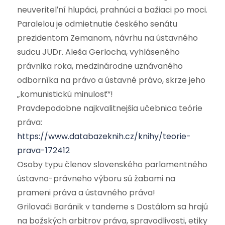
neuveriteľní hlupáci, prahnúci a bažiaci po moci.
Paralelou je odmietnutie českého senátu
prezidentom Zemanom, návrhu na ústavného
sudcu JUDr. Aleša Gerlocha, vyhláseného
právnika roka, medzinárodne uznávaného
odborníka na právo a ústavné právo, skrze jeho
„komunistickú minulosť“!
Pravdepodobne najkvalitnejšia učebnica teórie
práva:
https://www.databazeknih.cz/knihy/teorie-
prava-172412
Osoby typu členov slovenského parlamentného
ústavno-právneho výboru sú žabami na
prameni práva a ústavného práva!
Grilovači Baránik v tandeme s Dostálom sa hrajú
na božských arbitrov práva, spravodlivosti, etiky