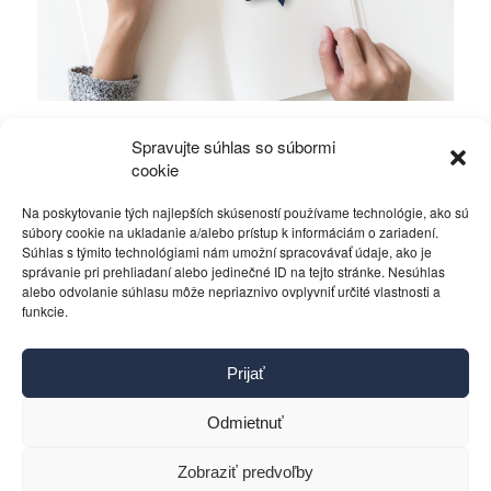
Mierové rozhovory vedú Zalužný s
Spravujte súhlas so súbormi
Gerasimovom?
cookie
Na poskytovanie tých najlepších skúseností používame technológie, ako sú
Politika
4. decembra 2023
súbory cookie na ukladanie a/alebo prístup k informáciám o zariadení.
Súhlas s týmito technológiami nám umožní spracovávať údaje, ako je
správanie pri prehliadaní alebo jedinečné ID na tejto stránke. Nesúhlas
alebo odvolanie súhlasu môže nepriaznivo ovplyvniť určité vlastnosti a
funkcie.
Kontakt
Prijať
Pravidlá používania
Reklama
Odmietnuť
Cookies
Ochrana osobných údajov
Zobraziť predvoľby