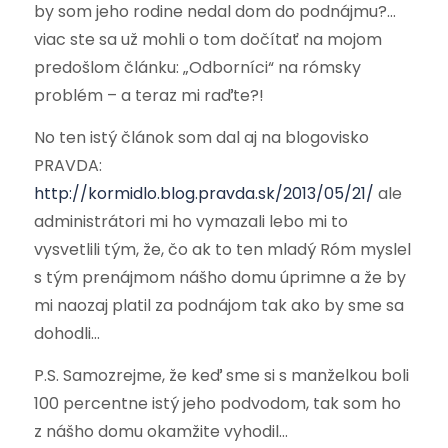
by som jeho rodine nedal dom do podnájmu?…
viac ste sa už mohli o tom dočítať na mojom
predošlom článku: „Odborníci“ na rómsky
problém – a teraz mi raďte?!
No ten istý článok som dal aj na blogovisko
PRAVDA:
http://kormidlo.blog.pravda.sk/2013/05/21/
ale
administrátori mi ho vymazali lebo mi to
vysvetlili tým, že, čo ak to ten mladý Róm myslel
s tým prenájmom nášho domu úprimne a že by
mi naozaj platil za podnájom tak ako by sme sa
dohodli…
P.S. Samozrejme, že keď sme si s manželkou boli
100 percentne istý jeho podvodom, tak som ho
z nášho domu okamžite vyhodil…