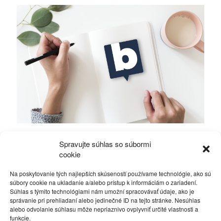
Položili ste si otázku, kedy naposledy boli za
Spravujte súhlas so súbormi
vami vaši politici?!
cookie
Na poskytovanie tých najlepších skúseností používame technológie, ako sú
Rôzne
27. apríla 2016
súbory cookie na ukladanie a/alebo prístup k informáciám o zariadení.
Súhlas s týmito technológiami nám umožní spracovávať údaje, ako je
správanie pri prehliadaní alebo jedinečné ID na tejto stránke. Nesúhlas
alebo odvolanie súhlasu môže nepriaznivo ovplyvniť určité vlastnosti a
funkcie.