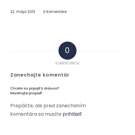
22. mája 2013
0 Komentáre
/
0
KOMENTÁROV
Zanechajte komentár
Chcete sa pripojiť k diskusii?
Neváhajte prispieť!
Prepáčte, ale pred zanechaním
komentára sa musíte
prihlásiť
.