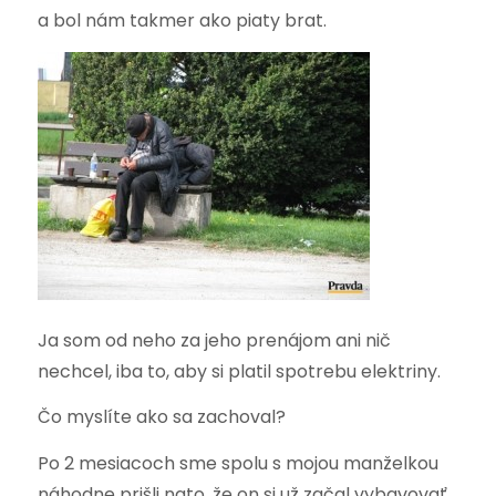
a bol nám takmer ako piaty brat.
Ja som od neho za jeho prenájom ani nič
nechcel, iba to, aby si platil spotrebu elektriny.
Čo myslíte ako sa zachoval?
Po 2 mesiacoch sme spolu s mojou manželkou
náhodne prišli nato, že on si už začal vybavovať