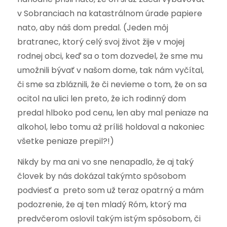
v Sobranciach na katastrálnom úrade papiere
nato, aby náš dom predal. (Jeden môj
bratranec, ktorý celý svoj život žije v mojej
rodnej obci, keď sa o tom dozvedel, že sme mu
umožnili bývať v našom dome, tak nám vyčítal,
či sme sa zbláznili, že či nevieme o tom, že on sa
ocitol na ulici len preto, že ich rodinný dom
predal hlboko pod cenu, len aby mal peniaze na
alkohol, lebo tomu až príliš holdoval a nakoniec
všetke peniaze prepil?!)
Nikdy by ma ani vo sne nenapadlo, že aj taký
človek by nás dokázal takýmto spôsobom
podviesť a preto som už teraz opatrný a mám
podozrenie, že aj ten mladý Róm, ktorý ma
predvčerom oslovil takým istým spôsobom, či