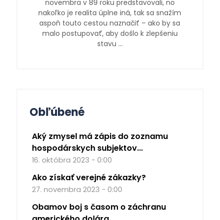
novembra v 89 roku predstavovali, no
nakoľko je realita úplne iná, tak sa snažím
aspoň touto cestou naznačiť – ako by sa
malo postupovať, aby došlo k zlepšeniu
stavu …
Obľúbené
Aký zmysel má zápis do zoznamu
hospodárskych subjektov...
16. októbra 2023 - 0:00
Ako získať verejné zákazky?
27. novembra 2023 - 0:00
Obamov boj s časom o záchranu
amerického dolára