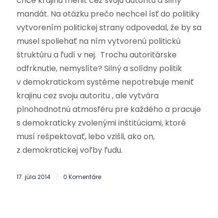
chce krajinu meniť cez svoju autoritu a silný
mandát. Na otázku prečo nechcel ísť do politiky
vytvorením politickej strany odpovedal, že by sa
musel spoliehať na ním vytvorenú politickú
štruktúru a ľudí v nej. Trochu autoritárske
odfrknutie, nemyslíte? Silný a solídny politik
v demokratickom systéme nepotrebuje meniť
krajinu cez svoju autoritu , ale vytvára
plnohodnotnú atmosféru pre každého a pracuje
s demokraticky zvolenými inštitúciami, ktoré
musí rešpektovať, lebo vzišli, ako on,
z demokratickej voľby ľudu.
17. júla 2014
0 Komentáre
/