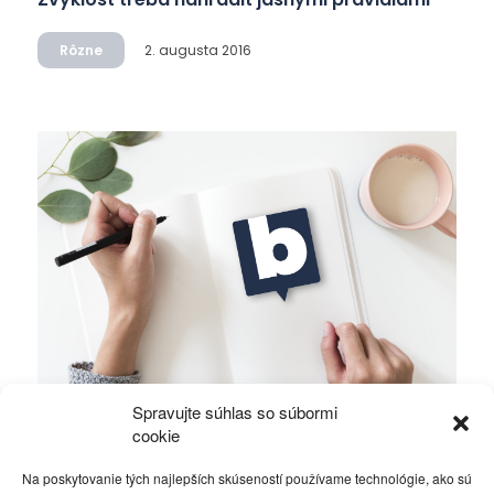
Rôzne
2. augusta 2016
Spravujte súhlas so súbormi
Zákon je rozum zbavený vášne
cookie
Na poskytovanie tých najlepších skúseností používame technológie, ako sú
Rôzne
6. júla 2016