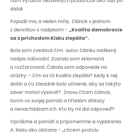
nám vyrástlo nezávislých poslancov ako húb po
daždi.
Popudil ma, a nielen mňa, článok v jednom
z denníkov s nadpisom –
„Kvalita demokracie
sa s príchodom Kisku zlepšila“.
Bola som zvedavá čím autor článku nadšený
nadpis odôvodní. Zostala som sklamaná
a rozčarovaná. Čakala som odpovede na
otázky: – čím sa tá kvalita zlepšila? Kedy k nej
došlo a čo zásadné bolo učinené, aby sa takýto
záver mohol vysloviť? Znovu čítam článok,
lovím vo svojej pamäti a hľadám dôkazy
a nenachádzam ich. Kto by mi dal odpoveď?
Oprášme si pamäť a pripomeňme si vyjadrenia
A. Kisku ako občana – „chcem pozíciu