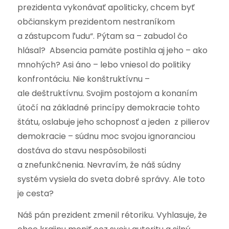
prezidenta vykonávať apoliticky, chcem byť
občianskym prezidentom nestraníkom
a zástupcom ľudu“. Pýtam sa – zabudol čo
hlásal? Absencia pamäte postihla aj jeho – ako
mnohých? Asi áno – lebo vniesol do politiky
konfrontáciu. Nie konštruktívnu –
ale deštruktívnu. Svojim postojom a konaním
útočí na základné princípy demokracie tohto
štátu, oslabuje jeho schopnosť a jeden z pilierov
demokracie – súdnu moc svojou ignoranciou
dostáva do stavu nespôsobilosti
a znefunkčnenia. Nevravím, že náš súdny
systém vysiela do sveta dobré správy. Ale toto
je cesta?
Náš pán prezident zmenil rétoriku. Vyhlasuje, že