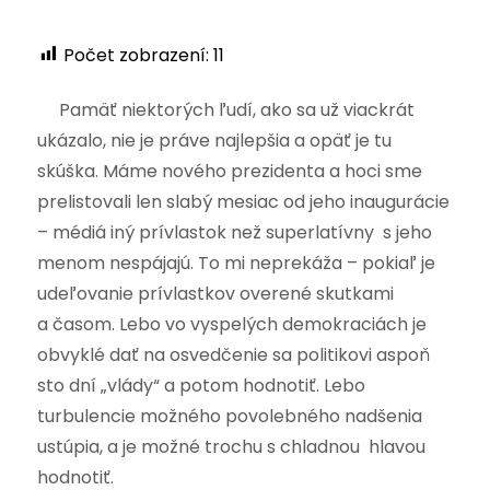
Počet zobrazení:
11
Pamäť niektorých ľudí, ako sa už viackrát
ukázalo, nie je práve najlepšia a opäť je tu
skúška. Máme nového prezidenta a hoci sme
prelistovali len slabý mesiac od jeho inaugurácie
– médiá iný prívlastok než superlatívny s jeho
menom nespájajú. To mi neprekáža – pokiaľ je
udeľovanie prívlastkov overené skutkami
a časom. Lebo vo vyspelých demokraciách je
obvyklé dať na osvedčenie sa politikovi aspoň
sto dní „vlády“ a potom hodnotiť. Lebo
turbulencie možného povolebného nadšenia
ustúpia, a je možné trochu s chladnou hlavou
hodnotiť.