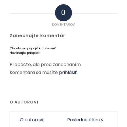
0
KOMENTÁROV
Zanechajte komentár
Chcete sa pripojiť k diskusii?
Neváhajte prispieť!
Prepáčte, ale pred zanechaním
komentára sa musíte
prihlásiť
.
O AUTOROVI
O autorovi:
Posledné články