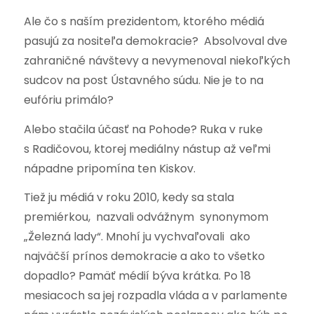
Ale čo s naším prezidentom, ktorého médiá
pasujú za nositeľa demokracie? Absolvoval dve
zahraničné návštevy a nevymenoval niekoľkých
sudcov na post Ústavného súdu. Nie je to na
eufóriu primálo?
Alebo stačila účasť na Pohode? Ruka v ruke
s Radičovou, ktorej mediálny nástup až veľmi
nápadne pripomína ten Kiskov.
Tiež ju médiá v roku 2010, kedy sa stala
premiérkou, nazvali odvážnym synonymom
„Železná lady“. Mnohí ju vychvaľovali ako
najväčší prínos demokracie a ako to všetko
dopadlo? Pamäť médií býva krátka. Po 18
mesiacoch sa jej rozpadla vláda a v parlamente