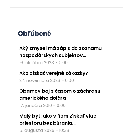
Obľúbené
Aký zmysel má zápis do zoznamu
hospodárskych subjektov...
16. októbra 2023 - 0:00
Ako získať verejné zákazky?
27. novembra 2023 - 0:00
Obamov boj s časom o záchranu
amerického dolára
17. januára 2010 - 0:00
Malý byt: ako v ňom získať viac
priestoru bez búrania...
5. augusta 2026 - 10:38