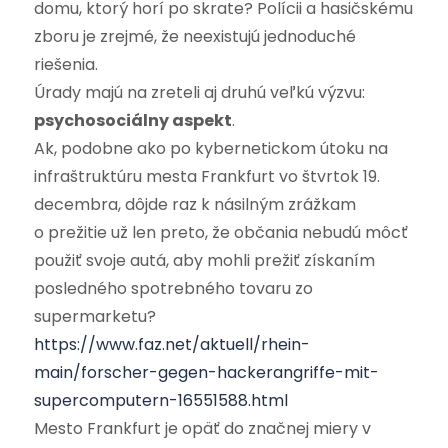
domu, ktorý horí po skrate? Polícii a hasičskému
zboru je zrejmé, že neexistujú jednoduché
riešenia.
Úrady majú na zreteli aj druhú veľkú výzvu:
psychosociálny aspekt
.
Ak, podobne ako po kybernetickom útoku na
infraštruktúru mesta Frankfurt vo štvrtok 19.
decembra, dôjde raz k násilným zrážkam
o prežitie už len preto, že občania nebudú môcť
použiť svoje autá, aby mohli prežiť získaním
posledného spotrebného tovaru zo
supermarketu?
https://www.faz.net/aktuell/rhein-
main/forscher-gegen-hackerangriffe-mit-
supercomputern-16551588.html
Mesto Frankfurt je opäť do značnej miery v