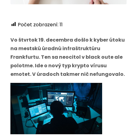
Počet zobrazení:
11
Vo štvrtok 19. decembra došlo k kyber útoku
na mestskú úradnú infraštruktúru
Frankfurtu. Ten sa neocitol v black oute ale
polotme. Ide o nový typ krypto vírusu
emotet. V úradoch takmer nič nefungovalo.