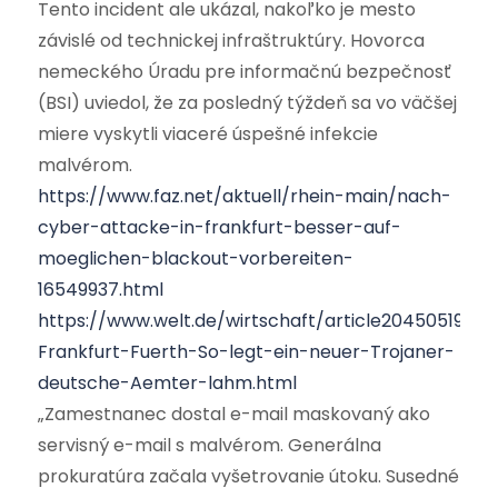
Tento incident ale ukázal, nakoľko je mesto
závislé od technickej infraštruktúry. Hovorca
nemeckého Úradu pre informačnú bezpečnosť
(BSI) uviedol, že za posledný týždeň sa vo väčšej
miere vyskytli viaceré úspešné infekcie
malvérom.
https://www.faz.net/aktuell/rhein-main/nach-
cyber-attacke-in-frankfurt-besser-auf-
moeglichen-blackout-vorbereiten-
16549937.html
https://www.welt.de/wirtschaft/article204505194/G
Frankfurt-Fuerth-So-legt-ein-neuer-Trojaner-
deutsche-Aemter-lahm.html
„Zamestnanec dostal e-mail maskovaný ako
servisný e-mail s malvérom. Generálna
prokuratúra začala vyšetrovanie útoku. Susedné