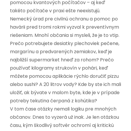
pomocou kvantových počítačov – aj keď
takéto počítače v praxi ešte neexistujú.
Nemecký úrad pre civilnú ochranu a pomoc po
havárii pred tromi rokmi vyzval k preventívnym
riešeniam. Mnohí občania si mysleli, že je to vtip.
Prečo potrebujete desiatky plechoviek pečene,
margarínu a predvarených zemiakov, keď je
najbližší supermarket hneď za rohom? Prečo
používať kilogramy strukovín v pohári, keď
môžete pomocou aplikácie rýchlo doručiť pizzu
alebo sushi? A 20 litrov vody? Kde by ste ich mali
uložiť, ak bývate v malom byte, kde je v prípade
potreby tekutina čerpaná z kohútika?
V tom čase otázky nemali logiku pre mnohých
občanov. Dnes to vyzerá už inak. Je len otázkou
času, kým škodlivý softvér ochromí aj kritickú