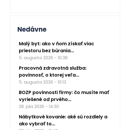
Nedávne
Malý byt: ako v ňom získať viac
priestoru bez búrania...
5. augusta 2026 - 10:38
Pracovná zdravotná služba:
povinnosť, o ktorej veľa...
5. augusta 2026 - 10:13
BOZP povinnosti firmy: čo musíte mať
vyriešené od prvého...
28. júla 2026 - 14:30
Nábytkové kovanie: aké sú rozdiely a
ako vybrať to...