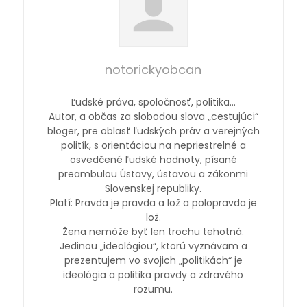
notorickyobcan
Ľudské práva, spoločnosť, politika…
Autor, a občas za slobodou slova „cestujúci“
bloger, pre oblasť ľudských práv a verejných
politík, s orientáciou na nepriestrelné a
osvedčené ľudské hodnoty, písané
preambulou Ústavy, ústavou a zákonmi
Slovenskej republiky.
Platí: Pravda je pravda a lož a polopravda je
lož.
Žena nemôže byť len trochu tehotná.
Jedinou „ideológiou“, ktorú vyznávam a
prezentujem vo svojich „politikách“ je
ideológia a politika pravdy a zdravého
rozumu.