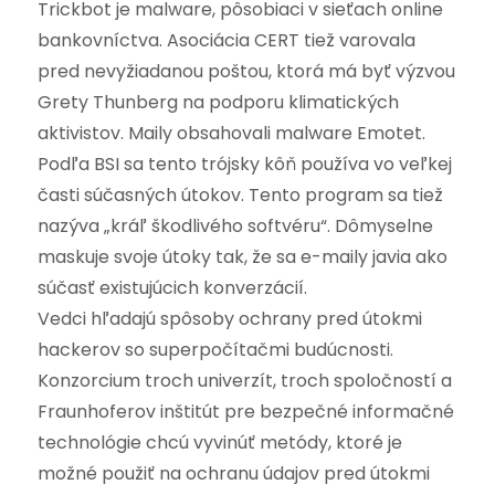
Trickbot je malware, pôsobiaci v sieťach online
bankovníctva. Asociácia CERT tiež varovala
pred nevyžiadanou poštou, ktorá má byť výzvou
Grety Thunberg na podporu klimatických
aktivistov. Maily obsahovali malware Emotet.
Podľa BSI sa tento trójsky kôň používa vo veľkej
časti súčasných útokov. Tento program sa tiež
nazýva „kráľ škodlivého softvéru“. Dômyselne
maskuje svoje útoky tak, že sa e-maily javia ako
súčasť existujúcich konverzácií.
Vedci hľadajú spôsoby ochrany pred útokmi
hackerov so superpočítačmi budúcnosti.
Konzorcium troch univerzít, troch spoločností a
Fraunhoferov inštitút pre bezpečné informačné
technológie chcú vyvinúť metódy, ktoré je
možné použiť na ochranu údajov pred útokmi