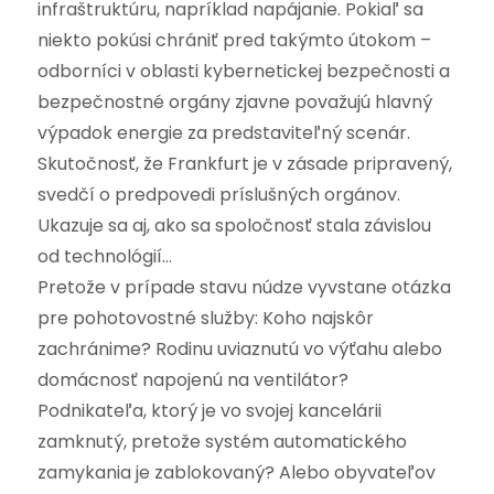
infraštruktúru, napríklad napájanie. Pokiaľ sa
niekto pokúsi chrániť pred takýmto útokom –
odborníci v oblasti kybernetickej bezpečnosti a
bezpečnostné orgány zjavne považujú hlavný
výpadok energie za predstaviteľný scenár.
Skutočnosť, že Frankfurt je v zásade pripravený,
svedčí o predpovedi príslušných orgánov.
Ukazuje sa aj, ako sa spoločnosť stala závislou
od technológií…
Pretože v prípade stavu núdze vyvstane otázka
pre pohotovostné služby: Koho najskôr
zachránime? Rodinu uviaznutú vo výťahu alebo
domácnosť napojenú na ventilátor?
Podnikateľa, ktorý je vo svojej kancelárii
zamknutý, pretože systém automatického
zamykania je zablokovaný? Alebo obyvateľov