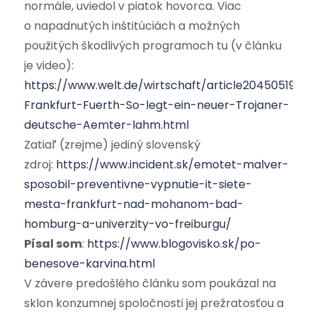
normále, uviedol v piatok hovorca. Viac
o napadnutých inštitúciách a možných
použitých škodlivých programoch tu (v článku
je video):
https://www.welt.de/wirtschaft/article204505194/G
Frankfurt-Fuerth-So-legt-ein-neuer-Trojaner-
deutsche-Aemter-lahm.html
Zatiaľ (zrejme) jediný slovenský
zdroj:
https://www.incident.sk/emotet-malver-
sposobil-preventivne-vypnutie-it-siete-
mesta-frankfurt-nad-mohanom-bad-
homburg-a-univerzity-vo-freiburgu/
Písal som
:
https://www.blogovisko.sk/po-
benesove-karvina.html
V závere predošlého článku som poukázal na
sklon konzumnej spoločnosti jej prežratosťou a