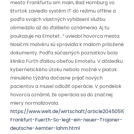
mesto Frankfurtu am main, Bad Homburg vo
štvrtok zaviedlo systém IT do režimu offline a
podľa svojich vlastných vyhlásení službu
obmedzilo až do ďalšieho oznámenia. Aj tu
poukazuje na Emotet…“ uviedol hovorca mesta.
Nosičmi malvéru sú spravidla k mailom priložené
dokumenty. Podľa súčasných poznatkov bola
klinika Fürth ďalšou obeťou Emotetu. V dôsledku
kybernetického útoku nebolo možné v piatok
minulého týždňa dočasne prijať nových
pacientov a musel odložiť operácie. V pondelok
hovorca oznámil, že operácia sa do značnej
miery normalizovala.
https://www.welt.de/wirtschaft/article204505194/G
Frankfurt-Fuerth-So-legt-ein-neuer-Trojaner-
deutsche-Aemter-lahm.html