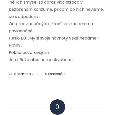
iné, ich zmysel sa čoraz viac stráca v
bezbrehom konzume, pričom po nich nevieme,
čo s odpadom…
Od predvianočných „zliav“ sa vrhneme na
povianočné…
Heslo EÚ: „My si svoje hovnoty vziať nedáme!“
Hmm…
Pekne pozdravujem.
Juraj Režo alias notorickyobcan
24. decembra 2019
0 Komentáre
/
0