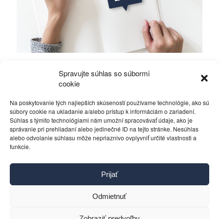
Mierové rozhovory vedú Zalužný s
Spravujte súhlas so súbormi
Gerasimovom?
cookie
Na poskytovanie tých najlepších skúseností používame technológie, ako sú
Politika
4. decembra 2023
súbory cookie na ukladanie a/alebo prístup k informáciám o zariadení.
Súhlas s týmito technológiami nám umožní spracovávať údaje, ako je
správanie pri prehliadaní alebo jedinečné ID na tejto stránke. Nesúhlas
alebo odvolanie súhlasu môže nepriaznivo ovplyvniť určité vlastnosti a
funkcie.
Kontakt
Prijať
Pravidlá používania
Reklama
Odmietnuť
Cookies
Ochrana osobných údajov
Zobraziť predvoľby