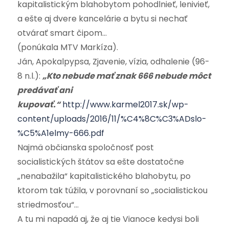
kapitalistickým blahobytom pohodlnieť, lenivieť,
a ešte aj dvere kancelárie a bytu si nechať
otvárať smart čipom…
(ponúkala MTV Markíza).
Ján, Apokalpypsa, Zjavenie, vízia, odhalenie (96-
8 n.l.):
„Kto nebude mať znak 666 nebude môcť
predávať ani
kupovať.“
http://www.karmel2017.sk/wp-
content/uploads/2016/11/%C4%8C%C3%ADslo-
%C5%A1elmy-666.pdf
Najmä občianska spoločnosť post
socialistických štátov sa ešte dostatočne
„nenabažila“ kapitalistického blahobytu, po
ktorom tak túžila, v porovnaní so „socialistickou
striedmosťou“…
A tu mi napadá aj, že aj tie Vianoce kedysi boli