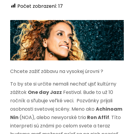
Počet zobrazení:
17
Chcete zažiť zábavu na vysokej úrovni ?
To by ste si určite nemali nechať ujsť kultúrny
zážitok
One day Jazz
Festival. Bude to už 10
ročník a sľubuje veľké veci. Pozvánky prijali
osobnosti svetovej scény. Meno ako
Achinoam
Nin
(NOA), alebo newyorské trio
Ron Affif
. Títo
interpreti sú známi po celom svete a teraz