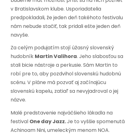
budeme mať možnosť prísť sa na nich pozrieť
v Bratislavskom klube. Usporiadatelia
predpokladali, že jeden deň takéhoto festivalu
nám nebude stačiť, tak pridali ešte jeden deň
navyše.
Za celým podujatím stojí úžasný slovenský
hudobník
Martin Valihora
. Jeho slabosťou sa
stali bicie nástroje a perkusie. Sám Martin to
robí pre to, aby pozdvihol slovenskú hudobnú
scénu. V pláne má pozvať aj začínajúcu
slovenskú kapelu, zatiaľ sa nevyjadroval o jej
názve.
Malé predstavenie najväčšieho lákadla na
festival
One day Jazz.
Je to vyššie spomenutá
Achinoam Nini, umeleckým menom NOA.