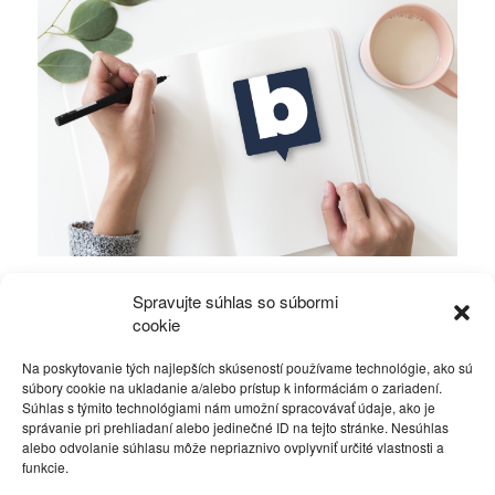
Fico cestuje do Belize
Spravujte súhlas so súbormi
cookie
Nepáči sa mi pôsobenie strany SMER
ZA vs.
Na poskytovanie tých najlepších skúseností používame technológie, ako sú
PROTI
27. apríla 2015
súbory cookie na ukladanie a/alebo prístup k informáciám o zariadení.
Súhlas s týmito technológiami nám umožní spracovávať údaje, ako je
správanie pri prehliadaní alebo jedinečné ID na tejto stránke. Nesúhlas
alebo odvolanie súhlasu môže nepriaznivo ovplyvniť určité vlastnosti a
funkcie.