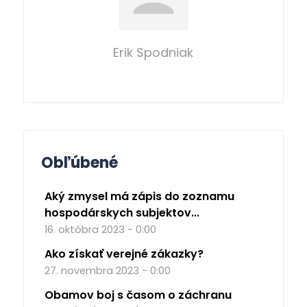
Erik Spodniak
Obľúbené
Aký zmysel má zápis do zoznamu
hospodárskych subjektov...
16. októbra 2023 - 0:00
Ako získať verejné zákazky?
27. novembra 2023 - 0:00
Obamov boj s časom o záchranu