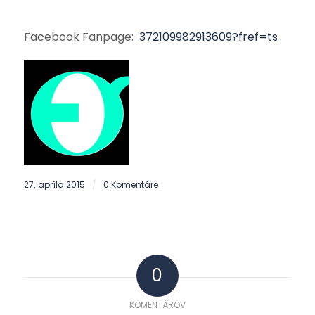
Facebook Fanpage:
372109982913609?fref=ts
27. apríla 2015
0 Komentáre
/
0
KOMENTÁROV