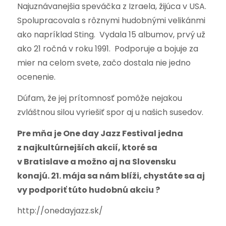
Najuznávanejšia speváčka z Izraela, žijúca v USA.
Spolupracovala s rôznymi hudobnými velikánmi
ako napríklad Sting. Vydala 15 albumov, prvý už
ako 21 ročná v roku 1991. Podporuje a bojuje za
mier na celom svete, začo dostala nie jedno
ocenenie.
Dúfam, že jej prítomnosť pomôže nejakou
zvláštnou silou vyriešiť spor aj u našich susedov.
Pre mňa je One day Jazz Festival jedna
z najkultúrnejších akcií, ktoré sa
v Bratislave a možno aj na Slovensku
konajú. 21. mája sa nám blíži, chystáte sa aj
vy podporiť túto hudobnú akciu ?
http://onedayjazz.sk/