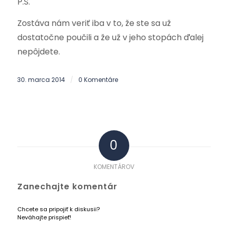
P.S.
Zostáva nám veriť iba v to, že ste sa už
dostatočne poučili a že už v jeho stopách ďalej
nepôjdete.
30. marca 2014
0 Komentáre
/
0
KOMENTÁROV
Zanechajte komentár
Chcete sa pripojiť k diskusii?
Neváhajte prispieť!