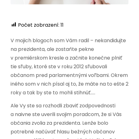
Počet zobrazení:
11
V mojich blogoch som Vám radil – nekandidujte
na prezidenta, ale zostaňte pekne
v premiérskom kresle a začnite konečne plniť
tie sľuby, ktoré ste v roku 2012 sľubovali
občanom pred parlamentnými voľbami. Okrem
iného som v nich písal aj to, že máte na to ešte 2
roky a tak by ste to mohli stihnúť…..
Ale Vy ste sa rozhodli zbaviť zodpovednosti
a naivne ste uverili svojim poradcom, že si Vás
občania zvolia za prezidenta. Lenže bolo
potrebné načúvať hlasu bežných občanov