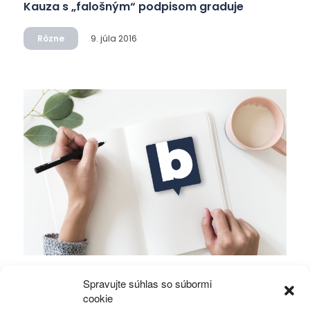
Kauza s „falošným“ podpisom graduje
Rôzne
9. júla 2016
Položili ste si otázku, kedy naposledy boli za
Spravujte súhlas so súbormi
vami vaši politici?!
cookie