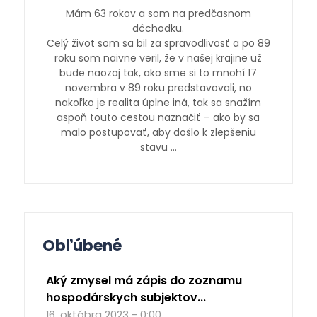
Mám 63 rokov a som na predčasnom
dôchodku.
Celý život som sa bil za spravodlivosť a po 89
roku som naivne veril, že v našej krajine už
bude naozaj tak, ako sme si to mnohí 17
novembra v 89 roku predstavovali, no
nakoľko je realita úplne iná, tak sa snažím
aspoň touto cestou naznačiť – ako by sa
malo postupovať, aby došlo k zlepšeniu
stavu …
Obľúbené
Aký zmysel má zápis do zoznamu
hospodárskych subjektov...
16. októbra 2023 - 0:00