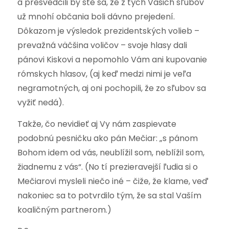
a presvedčili by ste sa, že z tých Vašich sľubov
už mnohí občania boli dávno prejedení.
Dôkazom je výsledok prezidentských volieb –
prevažná väčšina voličov – svoje hlasy dali
pánovi Kiskovi a nepomohlo Vám ani kupovanie
rómskych hlasov, (aj keď medzi nimi je veľa
negramotných, aj oni pochopili, že zo sľubov sa
vyžiť nedá).
Takže, čo nevidieť aj Vy nám zaspievate
podobnú pesničku ako pán Mečiar: „s pánom
Bohom idem od vás, neublížil som, neblížil som,
žiadnemu z vás“. (No tí prezieravejší ľudia si o
Mečiarovi mysleli niečo iné – čiže, že klame, veď
nakoniec sa to potvrdilo tým, že sa stal Vaším
koaličným partnerom.)