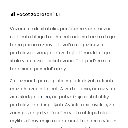
Počet zobrazení:
51
Vážení a milí čitatelia, prinášame vám možno
na tomto blogu trocha netradičnú tému a to je
téma porno a ženy, ale veľa magazínov a
portálov sa venuje práve tejto téme, ktorá je
stále viac a viac diskutovaná. Tak poďme si o
tom niečo povedať aj my.
Za rozmach pornografie v posledných rokoch
môže hlavne internet. A verte, či nie, čoraz viac
žien sleduje
porno
, čo potvrdzujú aj štatistiky
portálov pre dospelých. Avšak ak si myslíte, že
ženy pozerajú tvrdé scénky ako chlapi, tak sa
mýlite, dámy majú radi romantiku, nehu a vášeň.