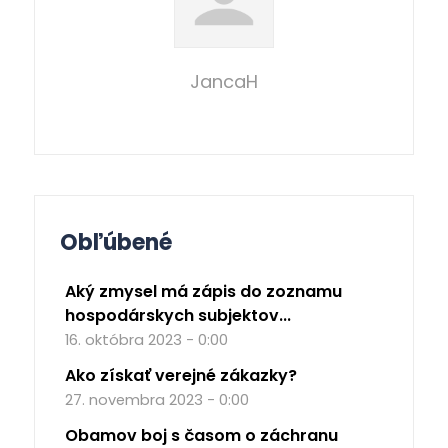
JancaH
Obľúbené
Aký zmysel má zápis do zoznamu
hospodárskych subjektov...
16. októbra 2023 - 0:00
Ako získať verejné zákazky?
27. novembra 2023 - 0:00
Obamov boj s časom o záchranu