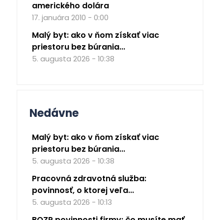
amerického dolára
17. januára 2010 - 0:00
Malý byt: ako v ňom získať viac
priestoru bez búrania...
5. augusta 2026 - 10:38
Nedávne
Malý byt: ako v ňom získať viac
priestoru bez búrania...
5. augusta 2026 - 10:38
Pracovná zdravotná služba:
povinnosť, o ktorej veľa...
5. augusta 2026 - 10:13
BOZP povinnosti firmy: čo musíte mať