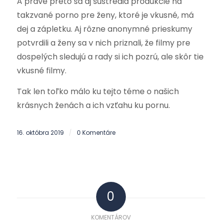
A práve preto sa aj sústredia produkcie na
takzvané porno pre ženy, ktoré je vkusné, má
dej a zápletku. Aj rôzne anonymné prieskumy
potvrdili a ženy sa v nich priznali, že filmy pre
dospelých sledujú a rady si ich pozrú, ale skôr tie
vkusné filmy.
Tak len toľko málo ku tejto téme o našich
krásnych ženách a ich vzťahu ku pornu.
16. októbra 2019
0 Komentáre
/
0
KOMENTÁROV