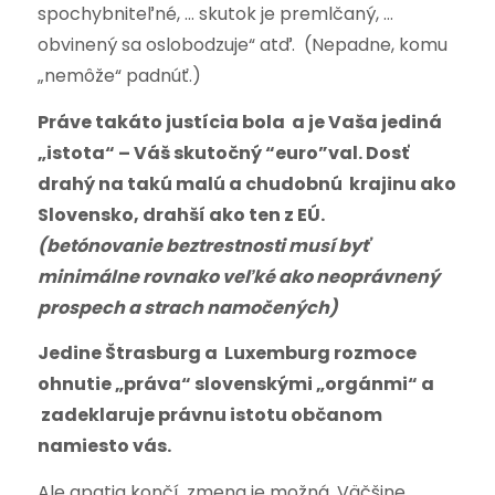
spochybniteľné, … skutok je premlčaný, …
obvinený sa oslobodzuje“ atď. (Nepadne, komu
„nemôže“ padnúť.)
Práve takáto justícia bola a je Vaša jediná
„istota“ – Váš skutočný “euro”val. Dosť
drahý na takú malú a chudobnú krajinu ako
Slovensko, drahší ako ten z EÚ.
(betónovanie beztrestnosti musí byť
minimálne rovnako veľké ako neoprávnený
prospech a strach namočených)
Jedine Štrasburg a Luxemburg rozmoce
ohnutie „práva“ slovenskými „orgánmi“ a
zadeklaruje právnu istotu občanom
namiesto vás.
Ale apatia končí, zmena je možná. Väčšine