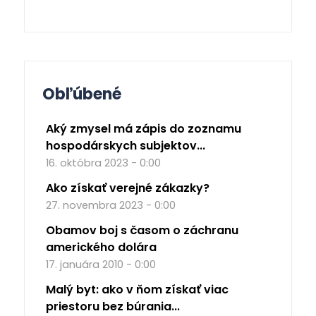
Obľúbené
Aký zmysel má zápis do zoznamu
hospodárskych subjektov...
16. októbra 2023 - 0:00
Ako získať verejné zákazky?
27. novembra 2023 - 0:00
Obamov boj s časom o záchranu
amerického dolára
17. januára 2010 - 0:00
Malý byt: ako v ňom získať viac
priestoru bez búrania...