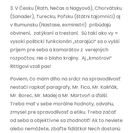
3. V Česku (Rath, Nečas a Nagyová), Chorvátsku
(Sanader), Turecku, Poľsku (štátni tajomníci) aj
v Rumunsku (Nastase, exministri) pribúdajú
obvinení, zatýkaní a trestaní. Sú takí ako vy =
vysokí politickí funkcionári „starajúci“ sa o vyšší
príjem pre seba a kamarátov z verejných
rozpočtov, nie o blaho krajiny. Aj „kmotrovi“
Rittigovi vzali pas!
Poviem, čo mám dlho na srdci: na spravodlivosť
nestačí rapkať paragrafy, Mr. Fico, Mr. Kaliňák,
Mr. Borec, Mr. Madej a Mr. Martvoň a ďalší.
Treba mať v sebe morálne hodnoty, odvahu,
zmysel pre spravodlivosť a etiku. Treba začať
od seba a objektívne sa zhodnotiť! Ak to neviete
alebo nemôžete, zbaľte fidlátka! Nech dostanú