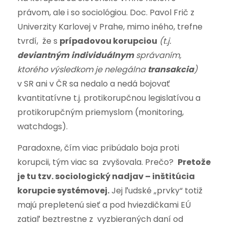
právom, ale i so sociológiou. Doc. Pavol Frič z
Univerzity Karlovej v Prahe, mimo iného, trefne
tvrdí, že s
prípadovou korupciou
(t.j.
deviantným
individuálnym
správaním,
ktorého výsledkom je nelegálna
transakcia
)
v SR ani v ČR sa nedalo a nedá bojovať
kvantitatívne t.j. protikorupčnou legislatívou a
protikorupčným priemyslom (monitoring,
watchdogs).
Paradoxne, čím viac pribúdalo boja proti
korupcii, tým viac sa zvyšovala. Prečo?
Pretože
je tu tzv. sociologický nadjav – inštitúcia
korupcie systémovej.
Jej ľudské „prvky“ totiž
majú prepletenú sieť a pod hviezdičkami EÚ
zatiaľ beztrestne z vyzbieraných daní od