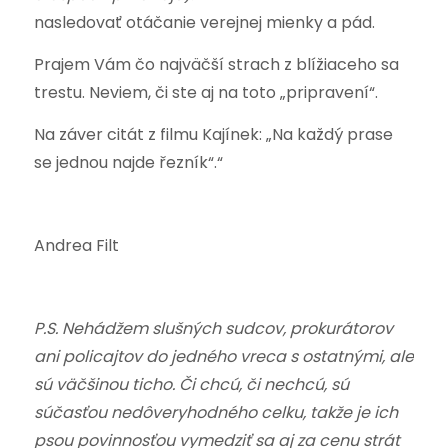
nasledovať otáčanie verejnej mienky a pád.
Prajem Vám čo najväčší strach z blížiaceho sa
trestu. Neviem, či ste aj na toto „pripravení“.
Na záver citát z filmu Kajínek: „Na každý prase
se jednou najde řezník“.“
Andrea Filt
P.S. Nehádžem slušných sudcov, prokurátorov
ani policajtov do jedného vreca s ostatnými, ale
sú väčšinou ticho. Či chcú, či nechcú, sú
súčasťou nedôveryhodného celku, takže je ich
psou povinnosťou vymedziť sa aj za cenu strát