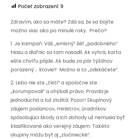
Počet zobrazení:
9
Zdravím, ako sa máte? Zdá sa, že sa bojíte
možno viac ako po minulé roky. Prečo?
1. Je kampaň. Váš „emisný“ šéf „podobného“
hlasu a diaľnic sa tam nasadil. Ak vyhrá, karta
ešte chvíľu pôjde. Ak bude za pár týždnov
porazený … ktovie? Možno si to „odskáčete“.
2. Lebo nie ste „čistí“ a spoločne ste
„korumpovali“ a ohýbali právo. Pravda je
jednoduchá a lož zložitá. Pozor! Skupinový
záujem poslancov, ministrov, úradníkov
spôsobujúci škody a ich dohody už nemusia byť
klasifikované ako verejný záujem. Takéto
skupiny môžu byť aj „zločinecké“.