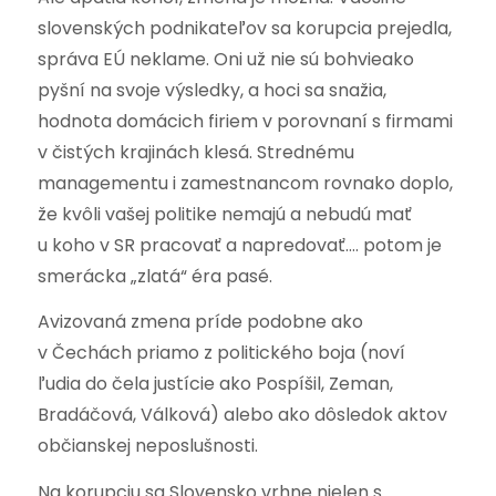
slovenských podnikateľov sa korupcia prejedla,
správa EÚ neklame. Oni už nie sú bohvieako
pyšní na svoje výsledky, a hoci sa snažia,
hodnota domácich firiem v porovnaní s firmami
v čistých krajinách klesá. Strednému
managementu i zamestnancom rovnako doplo,
že kvôli vašej politike nemajú a nebudú mať
u koho v SR pracovať a napredovať.… potom je
smerácka „zlatá“ éra pasé.
Avizovaná zmena príde podobne ako
v Čechách priamo z politického boja (noví
ľudia do čela justície ako Pospíšil, Zeman,
Bradáčová, Válková) alebo ako dôsledok aktov
občianskej neposlušnosti.
Na korupciu sa Slovensko vrhne nielen s