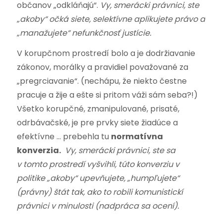
občanov „odkláňajú“.
Vy, smerácki právnici, ste
„akoby“
očká siete, selektívne aplikujete právo a
„manažujete“ nefunkčnosť justície.
V korupčnom prostredí bolo a je dodržiavanie
zákonov, morálky a pravidiel považované za
„pregrciavanie“. (nechápu, že niekto čestne
pracuje a žije a ešte si pritom váži sám seba?!)
Všetko korupčné, zmanipulované, prisaté,
odrbávačské, je pre prvky siete žiadúce a
efektívne … prebehla tu
normatívna
konverzia.
Vy, smerácki právnici, ste sa
v tomto prostredí vyšvihli, túto konverziu v
politike „akoby“ upevňujete, „humpľujete“
(právny) štát tak, ako to robili komunistickí
právnici v minulosti (nadpráca sa ocení).