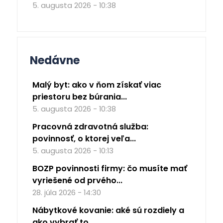
5. augusta 2026 - 10:38
Nedávne
Malý byt: ako v ňom získať viac
priestoru bez búrania...
5. augusta 2026 - 10:38
Pracovná zdravotná služba:
povinnosť, o ktorej veľa...
5. augusta 2026 - 10:13
BOZP povinnosti firmy: čo musíte mať
vyriešené od prvého...
28. júla 2026 - 14:30
Nábytkové kovanie: aké sú rozdiely a
ako vybrať to...