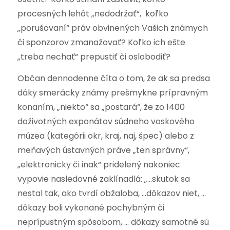
procesných lehôt „nedodržať“, koľko
„porušovaní“ práv obvinených Vašich známych
či sponzorov zmanažovať? Koľko ich ešte
„treba nechať“ prepustiť či oslobodiť?
Občan dennodenne číta o tom, že ak sa predsa
dáky smerácky známy prešmykne prípravným
konaním, „niekto“ sa „postará“, že zo 1400
doživotných exponátov súdneho voskového
múzea (kategórii okr, kraj, naj, špec) alebo z
meňavých ústavných práve „ten správny“,
„elektronicky či inak“ pridelený nakoniec
vypovie nasledovné zaklínadlá: „…skutok sa
nestal tak, ako tvrdí obžaloba, …dôkazov niet, …
dôkazy boli vykonané pochybným či
neprípustným spôsobom, … dôkazy samotné sú