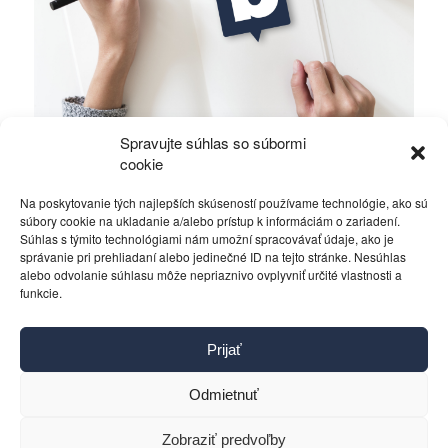
Spravujte súhlas so súbormi
Dôchodky, dôchodci a voľby
cookie
Na poskytovanie tých najlepších skúseností používame technológie, ako sú
Politika
6. apríla 2015
súbory cookie na ukladanie a/alebo prístup k informáciám o zariadení.
Súhlas s týmito technológiami nám umožní spracovávať údaje, ako je
správanie pri prehliadaní alebo jedinečné ID na tejto stránke. Nesúhlas
alebo odvolanie súhlasu môže nepriaznivo ovplyvniť určité vlastnosti a
funkcie.
Kontakt
Prijať
Pravidlá používania
Reklama
Odmietnuť
Cookies
Ochrana osobných údajov
Zobraziť predvoľby