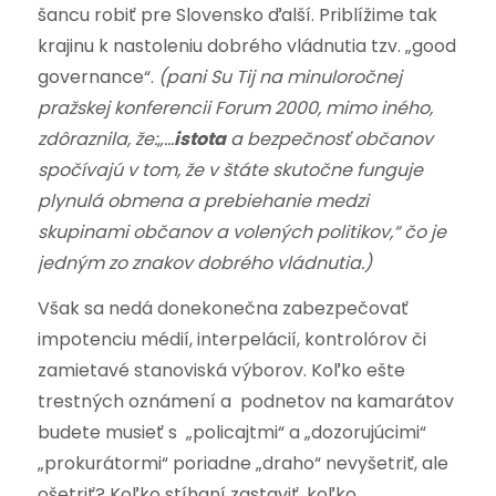
šancu robiť pre Slovensko ďalší. Priblížime tak
krajinu k nastoleniu dobrého vládnutia tzv. „good
governance“.
(pani Su Tij na minuloročnej
pražskej konferencii Forum 2000, mimo iného,
zdôraznila, že:„…
istota
a bezpečnosť občanov
spočívajú v tom, že v štáte skutočne funguje
plynulá obmena a prebiehanie medzi
skupinami občanov a volených politikov,“ čo je
jedným zo znakov dobrého vládnutia.)
Však sa nedá donekonečna zabezpečovať
impotenciu médií, interpelácií, kontrolórov či
zamietavé stanoviská výborov. Koľko ešte
trestných oznámení a podnetov na kamarátov
budete musieť s „policajtmi“ a „dozorujúcimi“
„prokurátormi“ poriadne „draho“ nevyšetriť, ale
ošetriť? Koľko stíhaní zastaviť, koľko