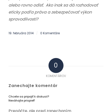
alebo rovno odísť. Ako inak sa dá rozhodovať
eticky podľa práva a zebezpečovať výkon
spravodlivosti?
19. februára 2014
0 Komentáre
/
0
KOMENTÁROV
Zanechajte komentár
Chcete sa pripojiť k diskusii?
Neváhajte prispieť!
Prepáčte, ale pred zanechaním