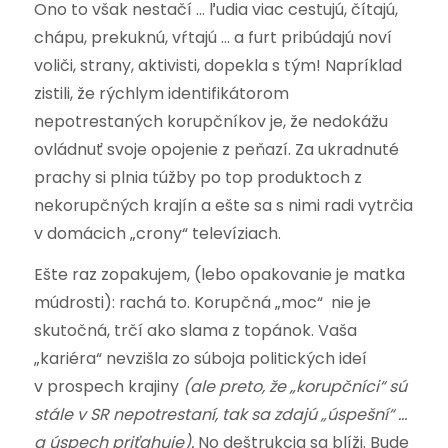
Ono to však nestačí … ľudia viac cestujú, čítajú,
chápu, prekuknú, vŕtajú … a furt pribúdajú noví
voliči, strany, aktivisti, dopekla s tým! Napríklad
zistili, že rýchlym identifikátorom
nepotrestaných korupčníkov je, že nedokážu
ovládnuť svoje opojenie z peňazí. Za ukradnuté
prachy si plnia túžby po top produktoch z
nekorupčných krajín a ešte sa s nimi radi vytrčia
v domácich „crony“ televíziach.
Ešte raz zopakujem, (lebo opakovanie je matka
múdrosti): rachá to. Korupčná „moc“ nie je
skutočná, trčí ako slama z topánok. Vaša
„kariéra“ nevzišla zo súboja politických ideí
v prospech krajiny
(ale preto, že „korupčníci“ sú
stále v SR nepotrestaní, tak sa zdajú „úspešní“ …
a úspech priťahuje).
No deštrukcia sa blíži. Bude