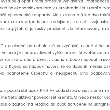
vystúpil a opäť urobil dráždivé vyhlásenia. Podrobnosti
íklad na ekonomickom fóre v Petrohrade šéf Kremľa tvrdi
 ničí aj nemecké Leopardy. Ale Ukrajina má len dva také
vnako ako v prípade po stredajšom stretnutí s vojenský
a sa pýtali, či je ruský prezident zle informovaný, mi
a
To posledné by nebolo nič nezvyčajné, aspoň v časo
é vojenskými nepravdivými vyhláseniami či zveličovaním.
krajinská protiofenzíva „v žiadnom bode nedosiahla svo
. Z Kyjeva sa naopak hovorí, že sa dosiahli menšie zis
. Na hodnotenie úspechu či neúspechu dlho očakávan
nom použití stíhačiek F-16: Ak budú stroje umiestnené mi
číme tieto aktíva,“ povedal šéf Kremľa. O niečo neskôr vš
 Rusko zaútočí na lietadlá, ak budú doručené na ukrajins