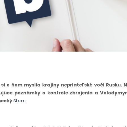
 si o ňom myslia krajiny nepriateľské voči Rusku. 
ujúce poznámky o kontrole zbrojenia a Volodymy
mecký
Stern
.