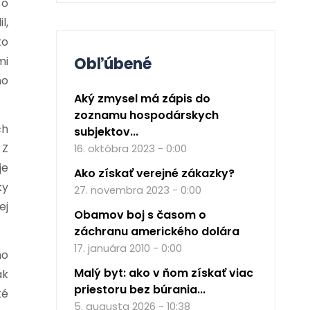
 o
l,
to
Obľúbené
mi
mo
Aký zmysel má zápis do
zoznamu hospodárskych
ch
subjektov...
 Z
16. októbra 2023 - 0:00
je
Ako získať verejné zákazky?
ky
27. novembra 2023 - 0:00
ej
Obamov boj s časom o
záchranu amerického dolára
17. januára 2010 - 0:00
mo
Malý byt: ako v ňom získať viac
ak
priestoru bez búrania...
ké
5. augusta 2026 - 10:38