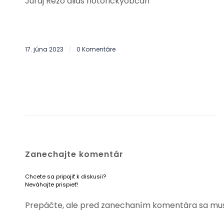
Juraj Režo alias notorickyobcan
17. júna 2023
0 Komentáre
/
Zanechajte komentár
Chcete sa pripojiť k diskusii?
Neváhajte prispieť!
Prepáčte, ale pred zanechaním komentára sa mu