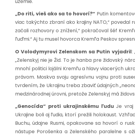
územie.
„Do riti, vieš ako sa to hovorí?“
Putin komentova
viac takýchto zbraní ako krajiny NATO,“ povedal r
začali rozhovory o znížení,“ pokračoval šéf Kremľ
ľuďmi.“ Aj tu musel hovorca Kremľa Peskov spresniť 
O Volodymyrovi Zelenskom sa Putin vyjadril
:
„Zelenskyj nie je Žid. To je hanba pre židovský náro
mnohí politici lojálni Kremľu a hlavy viacerých 
právom. Moskva svoju agresívnu vojnu proti sus
tvrdením, že Ukrajinu treba zbaviť údajných „neona
medzinárodnej úrovni, pretože Zelenskyj má židov
„Genocída“ proti ukrajinskému ľudu
Je vraj
Ukrajine boli aj ľudia, ktorí prežili holokaust. Vzhľ
Buchu, údajne Rusmi, opakovane sa hovorí o rusk
nástupe Porošenka a Zelenského paralelne s oži