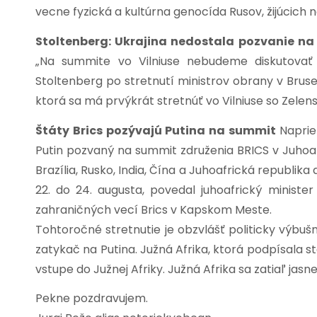
vecne fyzická a kultúrna genocída Rusov, žijúcich 
Stoltenberg: Ukrajina nedostala pozvanie n
„Na summite vo Vilniuse nebudeme diskutovať 
Stoltenberg po stretnutí ministrov obrany v Brus
ktorá sa má prvýkrát stretnúť
vo
Vilniuse so Zelen
Štáty Brics pozývajú Putina na summit
Naprie
Putin pozvaný na summit združenia BRICS v Juhoaf
Brazília, Rusko, India, Čína a Juhoafrická republi
22. do 24. augusta, povedal juhoafrický ministe
zahraničných vecí Brics v Kapskom Meste.
Tohtoročné stretnutie je obzvlášť politicky výbu
zatykač na Putina. Južná Afrika, ktorá podpísala s
vstupe do Južnej Afriky. Južná Afrika sa zatiaľ jasne
Pekne pozdravujem.