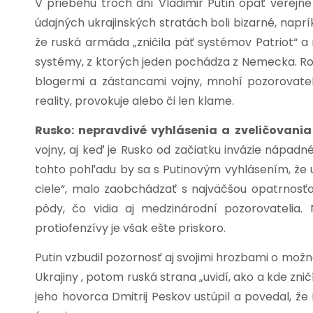
V priebehu troch dní Vladimir Putin opäť verejne 
údajných ukrajinských stratách boli bizarné, napr
že ruská armáda „zničila päť systémov Patriot“ a
systémy, z ktorých jeden pochádza z Nemecka. Ro
blogermi a zástancami vojny, mnohí pozorovateli
reality, provokuje alebo či len klame.
Rusko: nepravdivé vyhlásenia a zveličovani
vojny, aj keď je Rusko od začiatku invázie nápadn
tohto pohľadu by sa s Putinovým vyhlásením, že u
ciele“, malo zaobchádzať s najväčšou opatrnosťou
pôdy, čo vidia aj medzinárodní pozorovatelia
protiofenzívy je však ešte priskoro.
Putin vzbudil pozornosť aj svojimi hrozbami o mož
Ukrajiny , potom ruská strana „uvidí, ako a kde zni
jeho hovorca Dmitrij Peskov ustúpil a povedal, že