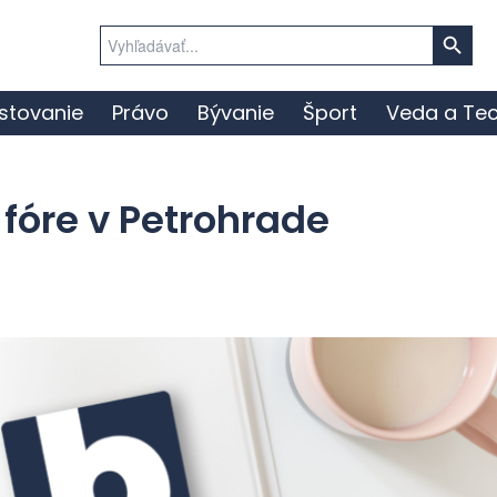
Search Button
Search
for:
stovanie
Právo
Bývanie
Šport
Veda a Tec
fóre v Petrohrade