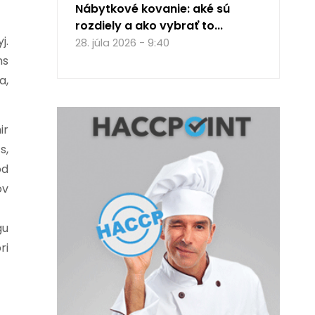
Nábytkové kovanie: aké sú
rozdiely a ako vybrať to...
j.
28. júla 2026 - 9:40
ns
a,
ir
s,
od
ov
gu
ri