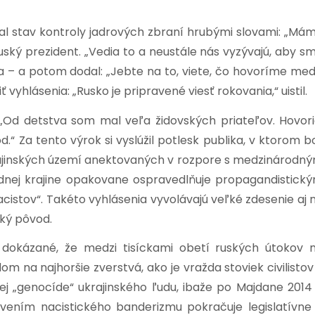
l stav kontroly jadrových zbraní hrubými slovami: „Má
uský prezident. „Vedia to a neustále nás vyzývajú, aby s
a – a potom dodal: „Jebte na to, viete, čo hovoríme med
vyhlásenia: „Rusko je pripravené viesť rokovania,“ uistil.
 „Od detstva som mal veľa židovských priateľov. Hovori
d.“ Za tento výrok si vyslúžil potlesk publika, v ktorom bo
ukrajinských území anektovaných v rozpore s medzinárodn
ednej krajine opakovane ospravedlňuje propagandistick
cistov“. Takéto vyhlásenia vyvolávajú veľké zdesenie aj 
ský pôvod.
 dokázané, že medzi tisíckami obetí ruských útokov 
adom na najhoršie zverstvá, ako je vražda stoviek civilistov
ej „genocíde“ ukrajinského ľudu, ibaže po Majdane 2014
vením nacistického banderizmu pokračuje legislatívne