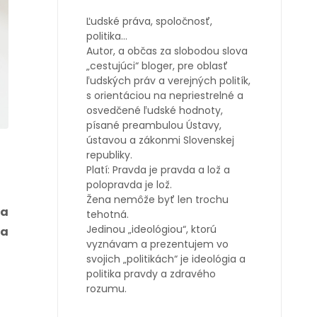
Ľudské práva, spoločnosť,
politika…
Autor, a občas za slobodou slova
„cestujúci“ bloger, pre oblasť
ľudských práv a verejných politík,
s orientáciou na nepriestrelné a
osvedčené ľudské hodnoty,
písané preambulou Ústavy,
ústavou a zákonmi Slovenskej
republiky.
Platí: Pravda je pravda a lož a
polopravda je lož.
Žena nemôže byť len trochu
Na
tehotná.
Jedinou „ideológiou“, ktorú
ra
vyznávam a prezentujem vo
svojich „politikách“ je ideológia a
politika pravdy a zdravého
rozumu.