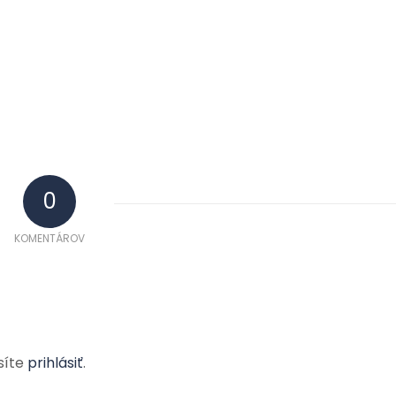
0
KOMENTÁROV
síte
prihlásiť
.