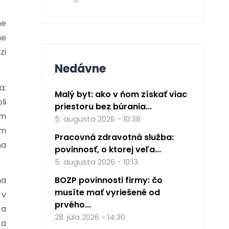
me
me
zi
Nedávne
a:
Malý byt: ako v ňom získať viac
li
priestoru bez búrania...
ým
5. augusta 2026 - 10:38
ým
Pracovná zdravotná služba:
na
povinnosť, o ktorej veľa...
5. augusta 2026 - 10:13
BOZP povinnosti firmy: čo
na
musíte mať vyriešené od
 v
prvého...
 a
28. júla 2026 - 14:30
 a