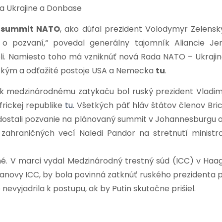
na Ukrajine a Donbase
a summit NATO
, ako dúfal prezident Volodymyr Zelensky
o pozvaní,“ povedal generálny tajomník Aliancie Je
eli. Namiesto toho má vzniknúť nová Rada NATO – Ukrajin
sk
ým a odťažité postoje USA a Nemecka
tu
.
k medzinárodnému zatykaču bol ruský prezident Vladim
rickej republike
tu
. Všetkých päť hláv štátov členov Bric
ka dostali pozvanie na plánovaný summit v Johannesburgu 
r zahraničných vecí Naledi Pandor na stretnutí ministr
šné. V marci vydal Medzinárodný trestný súd (ICC) v Haa
tanovy ICC, by bola povinná zatknúť ruského prezidenta p
 nevyjadrila k postupu, ak by Putin skutočne prišiel.