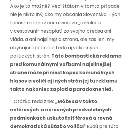
Ako je to možné? Veď štátom v tomto prípade
nie je nikto iný, ako my občania Slovenska. Tých
trinásť miliónov eur a viac, za „revolúciu
v cestovaní“ nezaplatí zo svojho predsa ani
vláda, a ani najsilnejšia strana, ale zas len my
obyčajní občania a teda aj voliči iných
politických strán.
Táto bombastická reklama
pred komunálnymi voľbami najsilnejšej
strane môže priniesť kopec komunálnych
hlasov a voliči aj iných strán jej tu reklamu
takto nakoniec zaplatia paradoxne tiež.
Otázka teda znie:
„Môže sa v takto
neférových a nerovných predvolebných
podmienkach uskutočniť férová a rovná
demokratická súťaž o voliča?
Budú pre túto