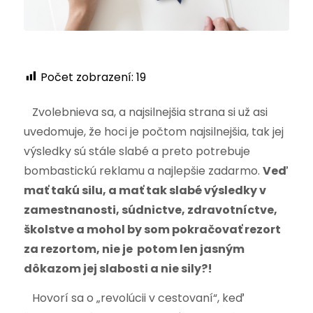
Počet zobrazení:
19
Zvolebnieva sa, a najsilnejšia strana si už asi
uvedomuje, že hoci je počtom najsilnejšia, tak jej
výsledky sú stále slabé a preto potrebuje
bombastickú reklamu a najlepšie zadarmo.
Veď
mať takú silu, a mať tak slabé výsledky v
zamestnanosti, súdnictve, zdravotníctve,
školstve a mohol by som pokračovať rezort
za rezortom, nie je potom len jasným
dôkazom jej slabosti a nie sily?!
Hovorí sa o „revolúcii v cestovaní“, keď