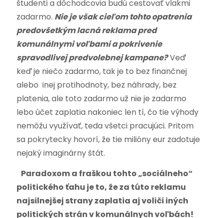
študenti a dôchodcovia budú cestovať vlakmi
zadarmo.
Nie je však cieľom tohto opatrenia
predovšetkým lacná reklama pred
komunálnymi voľbami a pokrivenie
spravodlivej predvolebnej kampane?
Veď
keď je niečo zadarmo, tak je to bez finančnej
alebo inej protihodnoty, bez náhrady, bez
platenia, ale toto zadarmo už nie je zadarmo
lebo účet zaplatia nakoniec len tí, čo tie výhody
nemôžu využívať, teda všetci pracujúci. Pritom
sa pokrytecky hovorí, že tie milióny eur zadotuje
nejaký imaginárny štát.
Paradoxom a fraškou tohto „sociálneho“
politického ťahu je to, že za túto reklamu
najsilnejšej strany zaplatia aj voliči iných
politických strán v komunálnych voľbách!