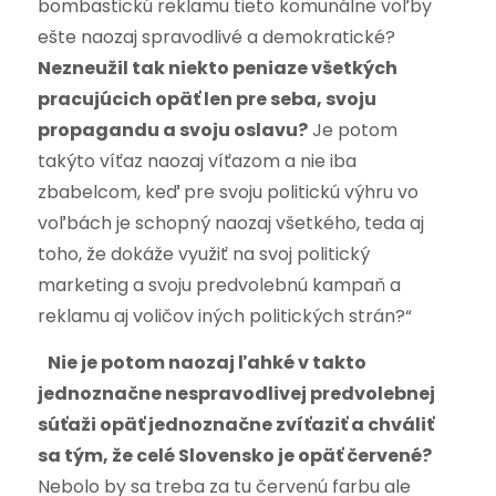
bombastickú reklamu tieto komunálne voľby
ešte naozaj spravodlivé a demokratické?
Nezneužil tak niekto peniaze všetkých
pracujúcich opäť len pre seba, svoju
propagandu a svoju oslavu?
Je potom
takýto víťaz naozaj víťazom a nie iba
zbabelcom, keď pre svoju politickú výhru vo
voľbách je schopný naozaj všetkého, teda aj
toho, že dokáže využiť na svoj politický
marketing a svoju predvolebnú kampaň a
reklamu aj voličov iných politických strán?“
Nie je potom naozaj ľahké v takto
jednoznačne nespravodlivej predvolebnej
súťaži opäť jednoznačne zvíťaziť a chváliť
sa tým, že celé Slovensko je opäť červené?
Nebolo by sa treba za tu červenú farbu ale