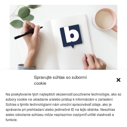
Spravujte súhlas so súbormi
Nikodým – Mika – Fico, je to len náhoda?
cookie
Na poskytovanie tých najlepších skúseností používame technológie, ako sú
Politika
29. februára 2016
súbory cookie na ukladanie a/alebo prístup k informáciám o zariadení.
Súhlas s týmito technológiami nám umožní spracovávať údaje, ako je
správanie pri prehliadaní alebo jedinečné ID na tejto stránke. Nesúhlas
alebo odvolanie súhlasu môže nepriaznivo ovplyvniť určité vlastnosti a
funkcie.