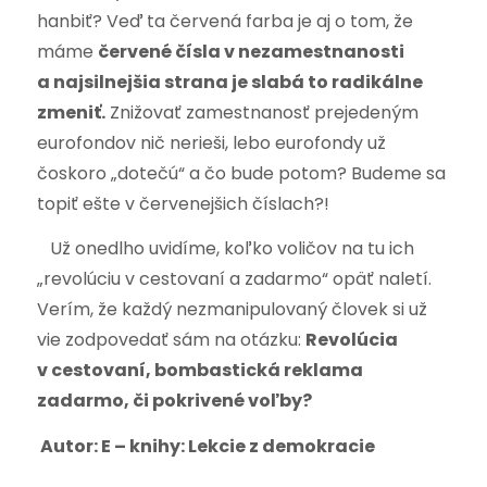
hanbiť? Veď ta červená farba je aj o tom, že
máme
červené čísla v nezamestnanosti
a najsilnejšia strana je slabá to radikálne
zmeniť.
Znižovať zamestnanosť prejedeným
eurofondov nič nerieši, lebo eurofondy už
čoskoro „dotečú“ a čo bude potom? Budeme sa
topiť ešte v červenejšich číslach?!
Už onedlho uvidíme, koľko voličov na tu ich
„revolúciu v cestovaní a zadarmo“ opäť naletí.
Verím, že každý nezmanipulovaný človek si už
vie zodpovedať sám na otázku:
Revolúcia
v cestovaní, bombastická reklama
zadarmo, či pokrivené voľby?
Autor: E – knihy: Lekcie z demokracie