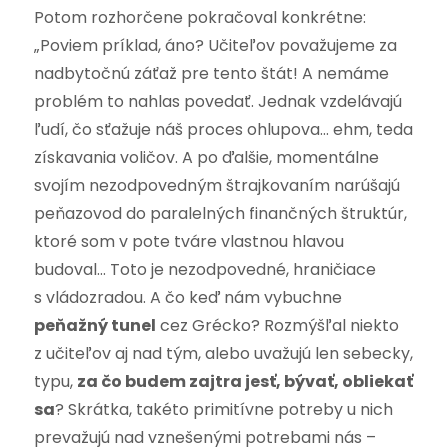
Potom rozhorčene pokračoval konkrétne:
„Poviem príklad, áno? Učiteľov považujeme za
nadbytočnú záťaž pre tento štát! A nemáme
problém to nahlas povedať. Jednak vzdelávajú
ľudí, čo sťažuje náš proces ohlupova… ehm, teda
získavania voličov. A po ďalšie, momentálne
svojím nezodpovedným štrajkovaním narúšajú
peňazovod do paralelných finančných štruktúr,
ktoré som v pote tváre vlastnou hlavou
budoval… Toto je nezodpovedné, hraničiace
s vládozradou. A čo keď nám vybuchne
peňažný tunel
cez Grécko? Rozmýšľal niekto
z učiteľov aj nad tým, alebo uvažujú len sebecky,
typu,
za čo budem zajtra jesť, bývať, obliekať
sa
? Skrátka, takéto primitívne potreby u nich
prevažujú nad vznešenými potrebami nás –