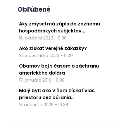
Obľúbené
Aký zmysel má zápis do zoznamu
hospodárskych subjektov...
16. októbra 2023 - 0:00
Ako získať verejné zákazky?
27. novembra 2023 - 0:00
Obamov boj s časom o záchranu
amerického dolára
17. januára 2010 - 0:00
Malý byt: ako v ňom získať viac
priestoru bez búrania...
5. augusta 2026 - 10:38