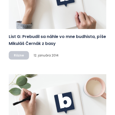
List G: Prebudil sa náhle vo mne budhista, píše
Mikuláš Černák z basy
Rôzne
12. januára 2014