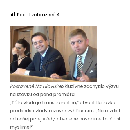
Počet zobrazení:
4
Postavené Na Hlavu?
exkluzívne zachytilo výzvu
na stávku od pána premiéra:
„Táto vláda je transparentná,“ otvoril tlačovku
predsedsa vlády ráznym vyhlásením. „Na rozdiel
od našej prvej vlády, otvorene hovoríme to, čo si
myslíme!“