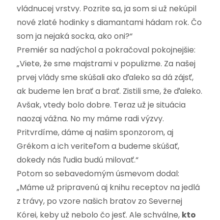
vládnucej vrstvy. Pozrite sa, ja som si už nekúpil
nové zlaté hodinky s diamantami hádam rok. Čo
som ja nejaká socka, ako oni?“
Premiér sa nadýchol a pokračoval pokojnejšie:
„Viete, že sme majstrami v populizme. Za našej
prvej vlády sme skúšali ako ďaleko sa dá zájsť,
ak budeme len brať a brať. Zistili sme, že ďaleko.
Avšak, vtedy bolo dobre. Teraz už je situácia
naozaj vážna. No my máme radi výzvy.
Pritvrdíme, dáme aj našim sponzorom, aj
Grékom a ich veriteľom a budeme skúšať,
dokedy nás ľudia budú milovať.“
Potom so sebavedomým úsmevom dodal:
„Máme už pripravenú aj knihu receptov na jedlá
z trávy, po vzore našich bratov zo Severnej
Kórei, keby už nebolo čo jesť. Ale schválne,
kto