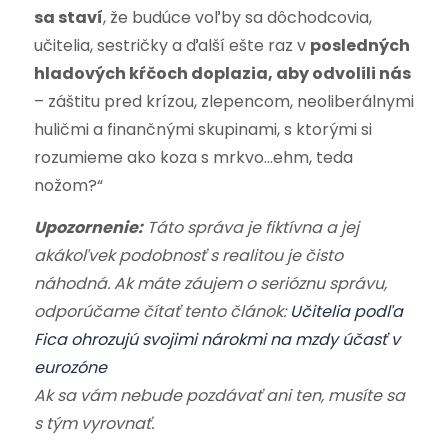
sa staví
, že budúce voľby sa dôchodcovia,
učitelia, sestričky a ďalší ešte raz v
posledných
hladových kŕčoch doplazia, aby odvolili nás
– záštitu pred krízou, zlepencom, neoliberálnymi
huličmi a finančnými skupinami, s ktorými si
rozumieme ako koza s mrkvo…ehm, teda
nožom?“
Upozornenie:
Táto správa je fiktívna a jej
akákoľvek podobnosť s realitou je čisto
náhodná. Ak máte záujem o serióznu správu,
odporúčame čítať tento článok:
Učitelia podľa
Fica ohrozujú svojimi nárokmi na mzdy účasť v
eurozóne
Ak sa vám nebude pozdávať ani ten, musíte sa
s tým vyrovnať.