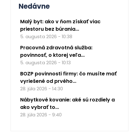
Nedávne
Malý byt: ako v ňom získať viac
priestoru bez búrania...
5. augusta 2026 - 10:38
Pracovná zdravotná služba:
povinnosť, o ktorej veľa...
5. augusta 2026 - 10:13
BOZP povinnosti firmy: čo musíte mať
vyriešené od prvého...
28. júla 2026 - 14:30
Nábytkové kovanie: aké sú rozdiely a
ako vybrať to...
28. júla 2026 - 9:40