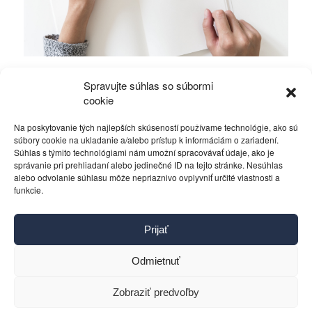
V Novom roku navlečte politikom prúžkované
Spravujte súhlas so súbormi
pyžamo, píše Mikuláš Černák z basy
cookie
Na poskytovanie tých najlepších skúseností používame technológie, ako sú
Rôzne
30. decembra 2013
súbory cookie na ukladanie a/alebo prístup k informáciám o zariadení.
Súhlas s týmito technológiami nám umožní spracovávať údaje, ako je
správanie pri prehliadaní alebo jedinečné ID na tejto stránke. Nesúhlas
alebo odvolanie súhlasu môže nepriaznivo ovplyvniť určité vlastnosti a
funkcie.
Kontakt
Prijať
Pravidlá používania
Reklama
Odmietnuť
Cookies
Ochrana osobných údajov
Zobraziť predvoľby
Reklamácie a žiadosti