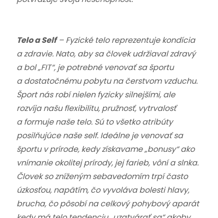
Telo a Self
– Fyzické telo reprezentuje kondícia
a zdravie. Nato, aby sa človek udržiaval zdravý
a bol „FIT“, je potrebné venovať sa športu
a dostatočnému pobytu na čerstvom vzduchu.
Šport nás robí nielen fyzicky silnejšími, ale
rozvíja našu flexibilitu, pružnosť, vytrvalosť
a formuje naše telo. Sú to všetko atribúty
posilňujúce naše self. Ideálne je venovať sa
športu v prírode, kedy získavame „bonusy“ ako
vnímanie okolitej prírody, jej farieb, vôní a slnka.
Človek so zníženým sebavedomím trpí často
úzkosťou, napätím, čo vyvoláva bolesti hlavy,
brucha, čo pôsobí na celkový pohybový aparát
kedy má telo tendenciu „uzatvárať sa“ akoby