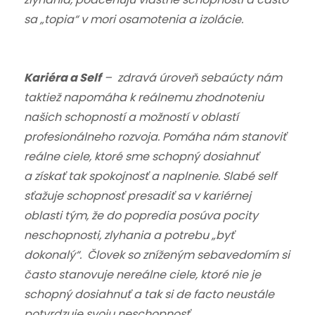
sa „topia“ v mori osamotenia a izolácie.
Kariéra a Self
– zdravá úroveň sebaúcty nám
taktiež napomáha k reálnemu zhodnoteniu
našich schopností a možností v oblastí
profesionálneho rozvoja. Pomáha nám stanoviť
reálne ciele, ktoré sme schopný dosiahnuť
a získať tak spokojnosť a naplnenie. Slabé self
sťažuje schopnosť presadiť sa v kariérnej
oblasti tým, že do popredia posúva pocity
neschopnosti, zlyhania a potrebu „byť
dokonalý“. Človek so zníženým sebavedomím si
často stanovuje nereálne ciele, ktoré nie je
schopný dosiahnuť a tak si de facto neustále
potvrdzuje svoju neschopnosť.