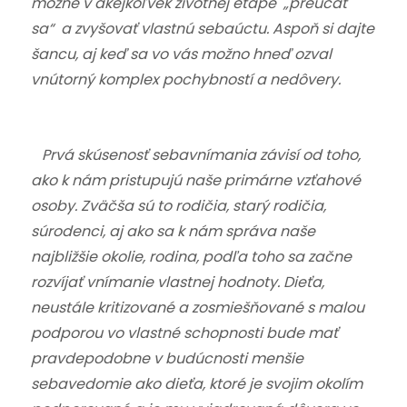
možné v akejkoľvek životnej etape „preúčať
sa“ a zvyšovať vlastnú sebaúctu. Aspoň si dajte
šancu, aj keď sa vo vás možno hneď ozval
vnútorný komplex pochybností a nedôvery.
Prvá skúsenosť sebavnímania závisí od toho,
ako k nám pristupujú naše primárne vzťahové
osoby. Zväčša sú to rodičia, starý rodičia,
súrodenci, aj ako sa k nám správa naše
najbližšie okolie, rodina, podľa toho sa začne
rozvíjať vnímanie vlastnej hodnoty. Dieťa,
neustále kritizované a zosmiešňované s malou
podporou vo vlastné schopnosti bude mať
pravdepodobne v budúcnosti menšie
sebavedomie ako dieťa, ktoré je svojim okolím