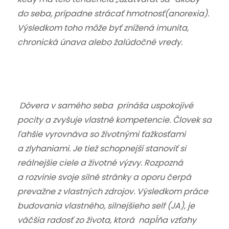
do seba, prípadne strácať hmotnosť(anorexia).
Výsledkom toho môže byť znížená imunita,
chronická únava alebo žalúdočné vredy.
Dôvera v samého seba prináša uspokojivé
pocity a zvyšuje vlastné kompetencie. Človek sa
ľahšie vyrovnáva so životnými ťažkosťami
a zlyhaniami. Je tiež schopnejší stanoviť si
reálnejšie ciele a životné výzvy. Rozpozná
a rozvinie svoje silné stránky a oporu čerpá
prevažne z vlastných zdrojov. Výsledkom práce
budovania vlastného, silnejšieho self (JA), je
väčšia radosť zo života, ktorá napĺňa vzťahy