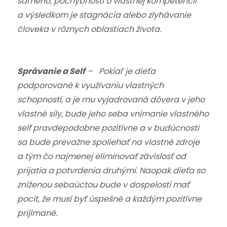
samého, pochybnosti o vlastnej kompetencii
a výsledkom je stagnácia alebo zlyhávanie
človeka v rôznych oblastiach života.
Správanie a Self
– Pokiaľ je dieťa
podporované k využívaniu vlastných
schopností, a je mu vyjadrovaná dôvera v jeho
vlastné sily, bude jeho seba vnímanie vlastného
self pravdepodobne pozitívne a v budúcnosti
sa bude prevažne spoliehať na vlastné zdroje
a tým čo najmenej eliminovať závislosť od
prijatia a potvrdenia druhými. Naopak dieťa so
zníženou sebaúctou bude v dospelosti mať
pocit, že musí byť úspešné a každým pozitívne
prijímané.