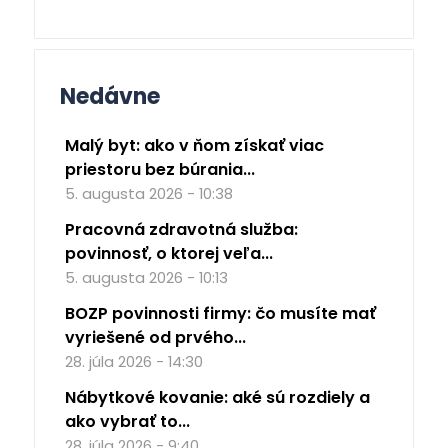
Nedávne
Malý byt: ako v ňom získať viac
priestoru bez búrania...
5. augusta 2026 - 10:38
Pracovná zdravotná služba:
povinnosť, o ktorej veľa...
5. augusta 2026 - 10:13
BOZP povinnosti firmy: čo musíte mať
vyriešené od prvého...
28. júla 2026 - 14:30
Nábytkové kovanie: aké sú rozdiely a
ako vybrať to...
28. júla 2026 - 9:40