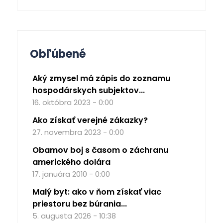
Obľúbené
Aký zmysel má zápis do zoznamu
hospodárskych subjektov...
16. októbra 2023 - 0:00
Ako získať verejné zákazky?
27. novembra 2023 - 0:00
Obamov boj s časom o záchranu
amerického dolára
17. januára 2010 - 0:00
Malý byt: ako v ňom získať viac
priestoru bez búrania...
5. augusta 2026 - 10:38