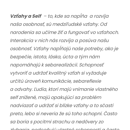
Vzťahy a Self
– to, kde sa napĺňa a rozvíja
naša osobnosť, sú medziľudské vzťahy. Od
narodenia sa učíme žiť a fungovať vo vzťahoch.
Interakcia v nich nás rozvíja a posúva našu
osobnosť. Vzťahy napĺňajú naše potreby, ako je
bezpečie, istota, láska, úcta a tým nám
napomáhajú k sebarealizácii. Schopnosť
vytvoriť a udržať kvalitný vzťah si vyžaduje
určitú úroveň komunikácie, sebareflexie
a odvahy. Ľudia, ktorí majú vnímanie vlastného
self znížené, majú opakujúci sa problém
nadviazať a udržať si blízke vzťahy a to sčasti
preto, lebo si neveria že sú toho schopní. Často
sa boria s pocitmi strachu a nedôvery zo
zlyhania, podceňujú vlastné schopnosti a často