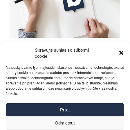
Referendum o ochrane rodiny alebo o čom to
Spravujte súhlas so súbormi
preboha je?
cookie
Na poskytovanie tých najlepších skúseností používame technológie, ako sú
Rôzne
26. januára 2015
súbory cookie na ukladanie a/alebo prístup k informáciám o zariadení.
Súhlas s týmito technológiami nám umožní spracovávať údaje, ako je
správanie pri prehliadaní alebo jedinečné ID na tejto stránke. Nesúhlas
alebo odvolanie súhlasu môže nepriaznivo ovplyvniť určité vlastnosti a
funkcie.
Kontakt
Prijať
Pravidlá používania
Reklama
Odmietnuť
Cookies