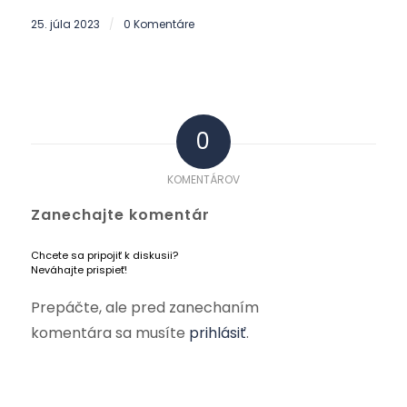
25. júla 2023
0 Komentáre
/
0
KOMENTÁROV
Zanechajte komentár
Chcete sa pripojiť k diskusii?
Neváhajte prispieť!
Prepáčte, ale pred zanechaním
komentára sa musíte
prihlásiť
.