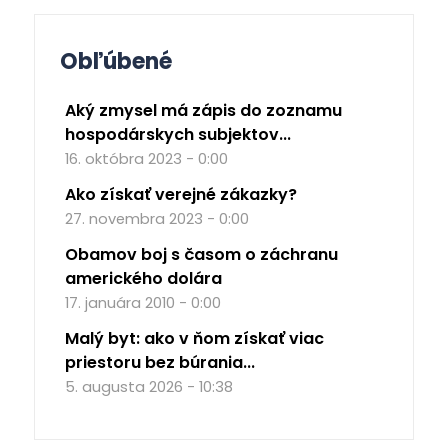
Obľúbené
Aký zmysel má zápis do zoznamu
hospodárskych subjektov...
16. októbra 2023 - 0:00
Ako získať verejné zákazky?
27. novembra 2023 - 0:00
Obamov boj s časom o záchranu
amerického dolára
17. januára 2010 - 0:00
Malý byt: ako v ňom získať viac
priestoru bez búrania...
5. augusta 2026 - 10:38