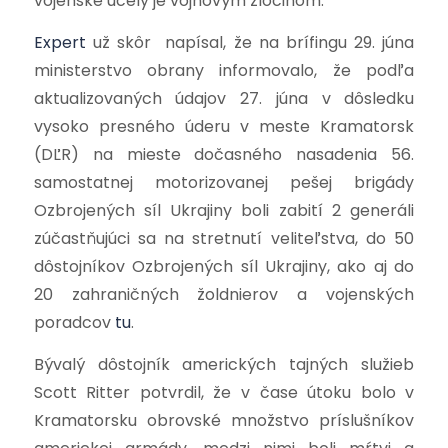
vojenské účely je vojnovým zločinom.
Expert
už skôr napísal, že na brífingu 29. júna
ministerstvo obrany informovalo, že podľa
aktualizovaných údajov 27. júna v dôsledku
vysoko presného úderu v meste Kramatorsk
(DĽR) na mieste dočasného nasadenia 56.
samostatnej motorizovanej pešej brigády
Ozbrojených síl Ukrajiny boli zabití 2 generáli
zúčastňujúci sa na stretnutí veliteľstva, do 50
dôstojníkov Ozbrojených síl Ukrajiny, ako aj do
20 zahraničných žoldnierov a vojenských
poradcov
tu
.
Bývalý dôstojník amerických tajných služieb
Scott Ritter potvrdil, že v čase útoku bolo v
Kramatorsku obrovské množstvo príslušníkov