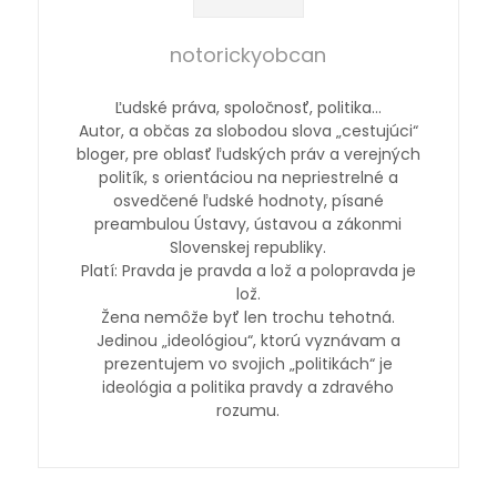
notorickyobcan
Ľudské práva, spoločnosť, politika…
Autor, a občas za slobodou slova „cestujúci“
bloger, pre oblasť ľudských práv a verejných
politík, s orientáciou na nepriestrelné a
osvedčené ľudské hodnoty, písané
preambulou Ústavy, ústavou a zákonmi
Slovenskej republiky.
Platí: Pravda je pravda a lož a polopravda je
lož.
Žena nemôže byť len trochu tehotná.
Jedinou „ideológiou“, ktorú vyznávam a
prezentujem vo svojich „politikách“ je
ideológia a politika pravdy a zdravého
rozumu.