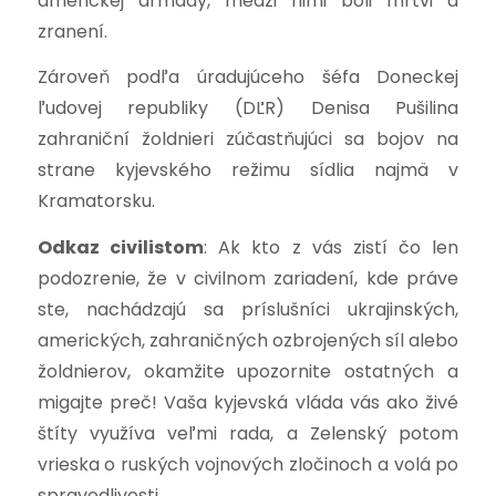
americkej armády, medzi nimi boli mŕtvi a
zranení.
Zároveň podľa úradujúceho šéfa Doneckej
ľudovej republiky (DĽR) Denisa Pušilina
zahraniční žoldnieri zúčastňujúci sa bojov na
strane kyjevského režimu sídlia najmä v
Kramatorsku.
Odkaz civilistom
: Ak kto z vás zistí čo len
podozrenie, že v civilnom zariadení, kde práve
ste, nachádzajú sa príslušníci ukrajinských,
amerických, zahraničných ozbrojených síl alebo
žoldnierov, okamžite upozornite ostatných a
migajte preč! Vaša kyjevská vláda vás ako živé
štíty využíva veľmi rada, a Zelenský potom
vrieska o ruských vojnových zločinoch a volá po
spravodlivosti.