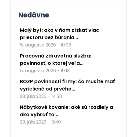
Nedávne
Malý byt: ako v ňom získať viac
priestoru bez búrania...
5. augusta 2026 - 10:38
Pracovná zdravotná služba:
povinnosť, o ktorej veľa...
5. augusta 2026 - 10:13
BOZP povinnosti firmy: čo musíte mať
vyriešené od prvého...
28. júla 2026 - 14:30
Nábytkové kovanie: aké sú rozdiely a
ako vybrať to...
28. júla 2026 - 9:40