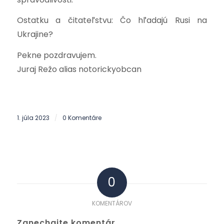
Ostatku a čitateľstvu: Čo hľadajú Rusi na
Ukrajine?
Pekne pozdravujem.
Juraj Režo alias notorickyobcan
1. júla 2023
0 Komentáre
/
0
KOMENTÁROV
Zanechajte komentár