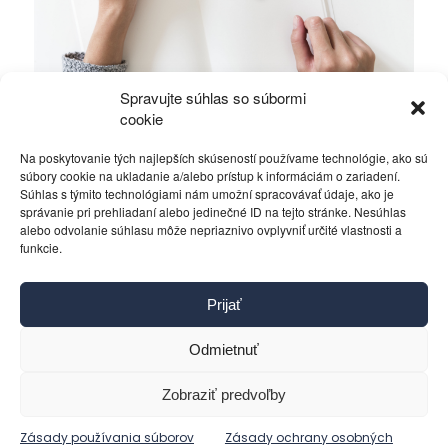
Spravujte súhlas so súbormi
Ficova vláda a médiá…
cookie
Na poskytovanie tých najlepších skúseností používame technológie, ako sú
Politika
4. decembra 2023
súbory cookie na ukladanie a/alebo prístup k informáciám o zariadení.
Súhlas s týmito technológiami nám umožní spracovávať údaje, ako je
správanie pri prehliadaní alebo jedinečné ID na tejto stránke. Nesúhlas
alebo odvolanie súhlasu môže nepriaznivo ovplyvniť určité vlastnosti a
funkcie.
Kontakt
Prijať
Pravidlá používania
Reklama
Odmietnuť
Cookies
Ochrana osobných údajov
Zobraziť predvoľby
Reklamácie a žiadosti
Zásady používania súborov
Zásady ochrany osobných