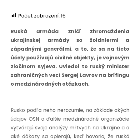
Počet zobrazení:
16
Ruská armáda zničí zhromaždenia
ukrajinskej armády so žoldniermi a
západnými generálmi, a to, že sa na tieto
účely používajú civilné objekty, je vojnovým
zločinom Kyjeva. Uviedol to ruský minister
zahraničných vecí Sergej Lavrov na brífingu
o medzinárodných otázkach.
Rusko podľa neho nerozumie, na základe akých
údajov OSN a ďalšie medzinárodné organizácie
vytvárajú svoje analýzy mŕtvych na Ukrajine a o
aké dôkazy sa opierajú, keď hovoria, že ruská