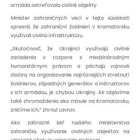
armáda ostreľovala civilné objekty.
Minister zahraničných vecí v tejto súvislosti
spresnil, že zahraniční žoldnieri v Kramatorsku
využívali civilnú infraštruktúru.
„
Skutočnosť, že Ukrajinci využívajú civilné
zariadenia v rozpore s medzinárodným
humanitárnym právom a páchajú vojnové
zločiny na organizovanie najrôznejších stretnutí
žoldnierov, západných generálov a inštruktorov
s ich armádou, je chybou Ukrajiny. Ak objavíme
také zhromaždenia ako minule na Kramatorsku,
zničíme ich,“ zhrnul Lavrov.
Ako zdôraznil šéf ruského ministerstva
zahraničia, využívanie civilných objektov na