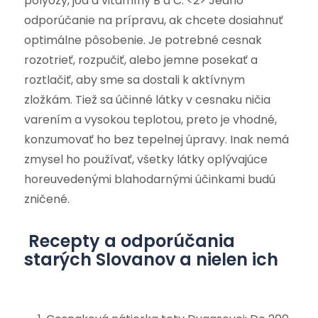
polyózy, jód a vitamíny B a C. <2> Jedno
odporúčanie na prípravu, ak chcete dosiahnuť
optimálne pôsobenie. Je potrebné cesnak
rozotrieť, rozpučiť, alebo jemne posekať a
roztlačiť, aby sme sa dostali k aktívnym
zložkám. Tiež sa účinné látky v cesnaku ničia
varením a vysokou teplotou, preto je vhodné,
konzumovať ho bez tepelnej úpravy. Inak nemá
zmysel ho používať, všetky látky oplývajúce
horeuvedenými blahodarnými účinkami budú
zničené.
Recepty a odporúčania
starých Slovanov a nielen ich