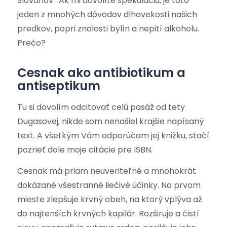
Slovanov. Ak mi dovolíte špekuláciu, je toto
jeden z mnohých dôvodov dlhovekosti našich
predkov, popri znalosti bylín a nepití alkoholu.
Prečo?
Cesnak ako antibiotikum a
antiseptikum
Tu si dovolím odcitovať celú pasáž od tety
Dugasovej, nikde som nenašiel krajšie napísaný
text. A všetkým Vám odporúčam jej knižku, stačí
pozrieť dole moje citácie pre ISBN.
Cesnak má priam neuveriteľné a mnohokrát
dokázané všestranné liečivé účinky. Na prvom
mieste zlepšuje krvný obeh, na ktorý vplýva až
do najtenších krvných kapilár. Rozširuje a čistí