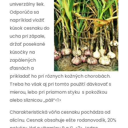
univerzálny liek.
Odporúča sa
napríklad vložiť
kúsok cesnaku do
ucha pri zápale,
držať posekané
kúsočky na
zapálených
ďasnách a
prikladať ho pri rôznych kožných chorobách.
Treba ho však aj pri tomto použití dávkovať s
mierou, lebo pri priamom styku s pokožkou
alebo sliznicou „páli“<1>
Charakteristická vôňa cesnaku pochádza od
alicínu. Cesnak obsahuje ešte rodanovodík, 20%