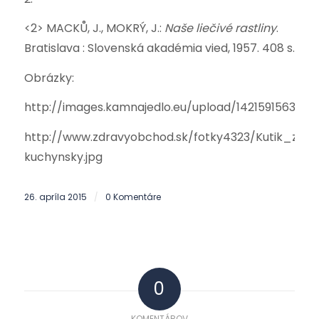
<2> MACKŮ, J., MOKRÝ, J.:
Naše liečivé rastliny
.
Bratislava : Slovenská akadémia vied, 1957. 408 s.
Obrázky:
http://images.kamnajedlo.eu/upload/1421591563.jpg
http://www.zdravyobchod.sk/fotky4323/Kutik_zdra
kuchynsky.jpg
26. apríla 2015
0 Komentáre
/
0
KOMENTÁROV