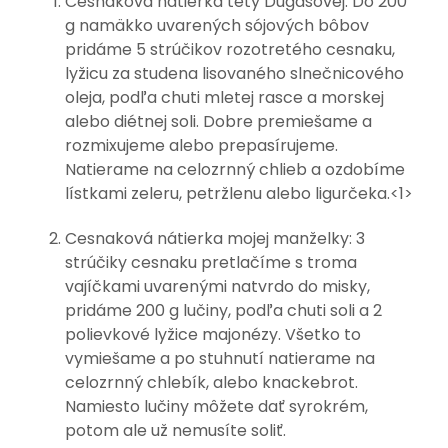
Cesnaková nátierka tety Dugasovej: Do 200
g namäkko uvarených sójových bôbov
pridáme 5 strúčikov rozotretého cesnaku,
lyžicu za studena lisovaného slnečnicového
oleja, podľa chuti mletej rasce a morskej
alebo diétnej soli. Dobre premiešame a
rozmixujeme alebo prepasírujeme.
Natierame na celozrnný chlieb a ozdobíme
lístkami zeleru, petržlenu alebo ligurčeka.<1>
Cesnaková nátierka mojej manželky: 3
strúčiky cesnaku pretlačíme s troma
vajíčkami uvarenými natvrdo do misky,
pridáme 200 g lučiny, podľa chuti soli a 2
polievkové lyžice majonézy. Všetko to
vymiešame a po stuhnutí natierame na
celozrnný chlebík, alebo knackebrot.
Namiesto lučiny môžete dať syrokrém,
potom ale už nemusíte soliť.