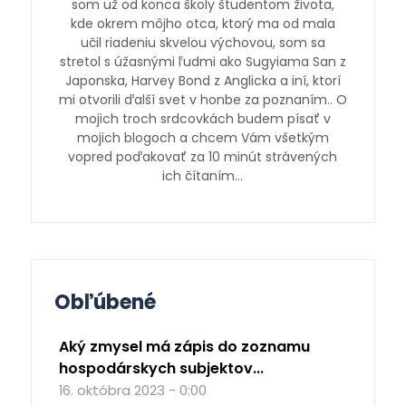
som už od konca školy študentom života,
kde okrem môjho otca, ktorý ma od mala
učil riadeniu skvelou výchovou, som sa
stretol s úžasnými ľudmi ako Sugyiama San z
Japonska, Harvey Bond z Anglicka a iní, ktorí
mi otvorili ďalší svet v honbe za poznaním.. O
mojich troch srdcovkách budem písať v
mojich blogoch a chcem Vám všetkým
vopred poďakovať za 10 minút strávených
ich čítaním…
Obľúbené
Aký zmysel má zápis do zoznamu
hospodárskych subjektov...
16. októbra 2023 - 0:00