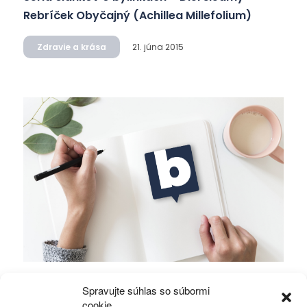
Rebríček Obyčajný (Achillea Millefolium)
Zdravie a krása
21. júna 2015
Séria článkov o bylinkách – Diel šiesty Nechtík
Spravujte súhlas so súbormi
Lekársky (Calendula officinalis)
cookie