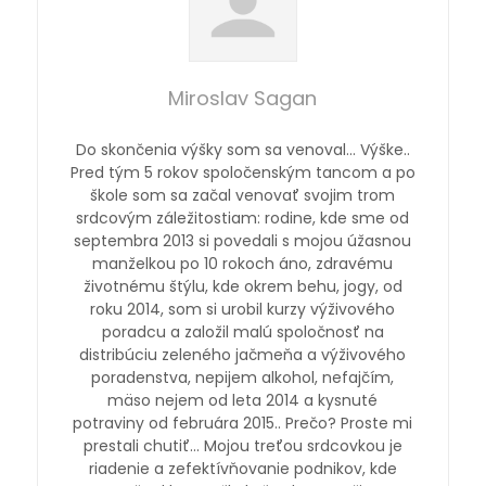
Miroslav Sagan
Do skončenia výšky som sa venoval… Výške..
Pred tým 5 rokov spoločenským tancom a po
škole som sa začal venovať svojim trom
srdcovým záležitostiam: rodine, kde sme od
septembra 2013 si povedali s mojou úžasnou
manželkou po 10 rokoch áno, zdravému
životnému štýlu, kde okrem behu, jogy, od
roku 2014, som si urobil kurzy výživového
poradcu a založil malú spoločnosť na
distribúciu zeleného jačmeňa a výživového
poradenstva, nepijem alkohol, nefajčím,
mäso nejem od leta 2014 a kysnuté
potraviny od februára 2015.. Prečo? Proste mi
prestali chutiť… Mojou treťou srdcovkou je
riadenie a zefektívňovanie podnikov, kde