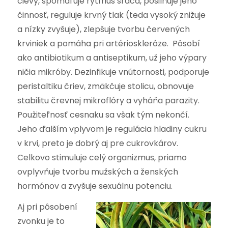
cievy, spomaľuje rytmus srdca, posilňuje jeho
činnosť, reguluje krvný tlak (teda vysoký znižuje
a nízky zvyšuje), zlepšuje tvorbu červených
krviniek a pomáha pri artérioskleróze. Pôsobí
ako antibiotikum a antiseptikum, už jeho výpary
ničia mikróby. Dezinfikuje vnútornosti, podporuje
peristaltiku čriev, zmäkčuje stolicu, obnovuje
stabilitu črevnej mikroflóry a vyháňa parazity.
Použiteľnosť cesnaku sa však tým nekončí.
Jeho ďalším vplyvom je regulácia hladiny cukru
v krvi, preto je dobrý aj pre cukrovkárov.
Celkovo stimuluje celý organizmus, priamo
ovplyvňuje tvorbu mužských a ženských
hormónov a zvyšuje sexuálnu potenciu.
Aj pri pôsobení
zvonku je to