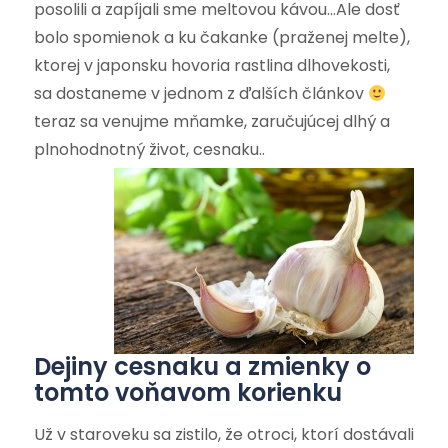
posolili a zapíjali sme meltovou kávou…Ale dosť
bolo spomienok a ku čakanke (praženej melte),
ktorej v japonsku hovoria rastlina dlhovekosti,
sa dostaneme v jednom z ďalších článkov
teraz sa venujme mňamke, zaručujúcej dlhý a
plnohodnotný život, cesnaku
..
Dejiny cesnaku a zmienky o
tomto voňavom korienku
Už v staroveku sa zistilo, že otroci, ktorí dostávali