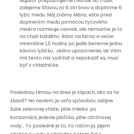
Najskôr prepasírujeme cesnak do fľaše,
zalejeme šťavou zo 6 citrónov a doplníme 6
lyžíc medu. Môj známy Mário, ešte pred
doplnením medu pomocou tyčového
mixéra rozmixuje cesnak, ale nemusíte, je to
na chuti každého. Ráno na lačno a večer
minimálne 1,5 hodiny po jedle berieme jednu
kávovú lyžičku.. Jedno upozornenie, ak Vám
má tento mix vydržať a nepokaziť sa, musí
byť v chladničke.
Poslednou témou na dnes je zápach, ako sa ho
zbaviť? No neviem, je veľa spôsobov, údajne
žutie zelerovej vňate, pitie mlieka po
konzumácii, jedenie jabĺčka, pitie citrónovej
vody… To posledné je to, čo robím ja, pijem