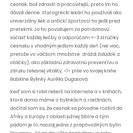
cesnak, boli zdravší a pracovitejší, preto im ho
dávali denne. Starogrécki lekári ho používali ako
univerzálny liek a antickí športovci ho jedli pred
pretekmi. Ja ho považujem za potravinovú
súčasť každej liečby a odporúčam +-3 strúčiky
cesnaku s vhodným jedlom každý deň (nie viac,
pretože vo väčšom množstve dráždi žalúdok a
obličky), ako základnú zdravotnú preventívu a
záruku telesnej vitality, <1> píše vo svojej knihe
Babkine Bylinky Aurélia Dugasová.
Keď som si robil rešerš na internete a v knihách,
ktoré doma máme o bylinkách a rastlinách,
dočítal som sa, že cesnak sa pôvodne rozšíril do
Afriky a Európy z oblasti južnej Sibíre a tým
pádom je to naozaj jedna z prapôvodných bylín