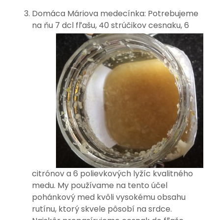
Domáca Máriova medecínka: Potrebujeme
na ňu 7 dcl fľašu, 40 strúčiko
v cesnaku, 6
citrónov a 6 polievkových lyžíc kvalitného
medu. My používame na tento účel
pohánkový med kvôli vysokému obsahu
rutínu, ktorý skvele pôsobí na srdce.