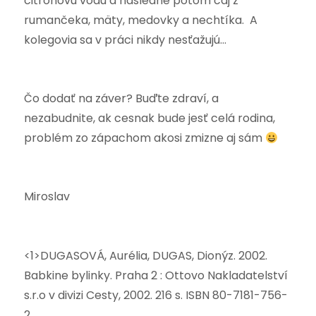
citrónovú vodu a následne potom čaj z
rumančeka, mäty, medovky a nechtíka. A
kolegovia sa v práci nikdy nesťažujú…
Čo dodať na záver? Buďte zdraví, a
nezabudnite, ak cesnak bude jesť celá rodina,
problém zo zápachom akosi zmizne aj sám
Miroslav
<1>DUGASOVÁ, Aurélia, DUGAS, Dionýz. 2002.
Babkine bylinky. Praha 2 : Ottovo Nakladatelství
s.r.o v divizi Cesty, 2002. 216 s. ISBN 80-7181-756-
2.