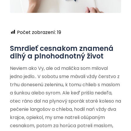
Počet zobrazení:
19
Smrdieť cesnakom znamená
dlhý a plnohodnotný život
Neviem ako Vy, ale od malička som miloval
jedno jedlo.. V sobotu sme mávali vždy čerstvo z
trhu donesenú zeleninu, k tomu chlieb s maslom
a šunkou alebo syrom. Ale keď prišla nedeľa,
otec ráno dal na plynový sporák staré koleso na
pečenie langošov a chleba, hodil naň vždy dva
krajce, opiekol, my sme natreli ošúpaným
cesnakom, potom za horúca potreli maslom,