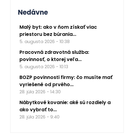
Nedávne
Malý byt: ako v ňom získať viac
priestoru bez búrania...
5. augusta 2026 - 10:38
Pracovná zdravotná služba:
povinnosť, o ktorej veľa...
5. augusta 2026 - 10:13
BOZP povinnosti firmy: čo musíte mať
vyriešené od prvého...
28. júla 2026 - 14:30
Nábytkové kovanie: aké sú rozdiely a
ako vybrať to...
28. júla 2026 - 9:40