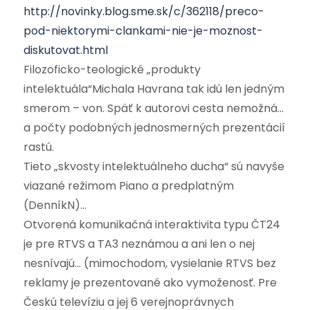
http://novinky.blog.sme.sk/c/362118/preco-
pod-niektorymi-clankami-nie-je-moznost-
diskutovat.html
Filozoficko-teologické „produkty
intelektuála“Michala Havrana tak idú len jedným
smerom – von. Späť k autorovi cesta nemožná…
a počty podobných jednosmerných prezentácií
rastú.
Tieto „skvosty intelektuálneho ducha“ sú navyše
viazané režimom Piano a predplatným
(DenníkN)…
Otvorená komunikačná interaktivita typu ČT24
je pre RTVS a TA3 neznámou a ani len o nej
nesnívajú… (mimochodom, vysielanie RTVS bez
reklamy je prezentované ako vymoženosť. Pre
Českú televíziu a jej 6 verejnoprávnych