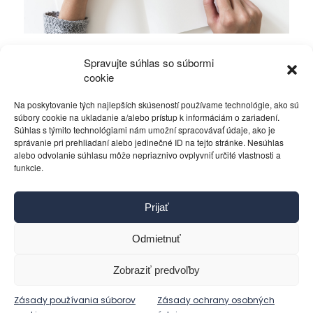
Mierové rozhovory vedú Zalužný s
Spravujte súhlas so súbormi
Gerasimovom?
cookie
Na poskytovanie tých najlepších skúseností používame technológie, ako sú
Politika
4. decembra 2023
súbory cookie na ukladanie a/alebo prístup k informáciám o zariadení.
Súhlas s týmito technológiami nám umožní spracovávať údaje, ako je
správanie pri prehliadaní alebo jedinečné ID na tejto stránke. Nesúhlas
alebo odvolanie súhlasu môže nepriaznivo ovplyvniť určité vlastnosti a
funkcie.
Kontakt
Prijať
Pravidlá používania
Reklama
Odmietnuť
Cookies
Ochrana osobných údajov
Zobraziť predvoľby
Reklamácie a žiadosti
Zásady používania súborov
Zásady ochrany osobných