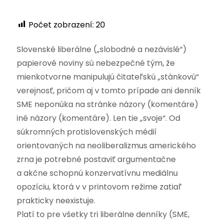
Počet zobrazení:
20
Slovenské liberálne („slobodné a nezávislé“)
papierové noviny sú nebezpečné tým, že
mienkotvorne manipulujú čitateľskú „stánkovú“
verejnosť, pričom aj v tomto prípade ani denník
SME neponúka na stránke názory (komentáre)
iné názory (komentáre). Len tie „svoje“. Od
súkromných protislovenských médií
orientovaných na neoliberalizmus amerického
zrna je potrebné postaviť argumentačne
a akčne schopnú konzervatívnu mediálnu
opozíciu, ktorá v v printovom režime zatiaľ
prakticky neexistuje.
Platí to pre všetky tri liberálne denníky (SME,