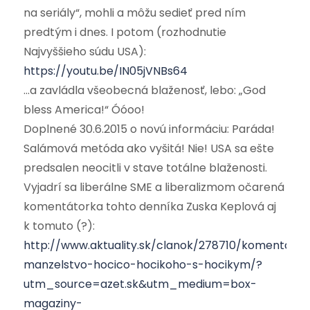
na seriály“, mohli a môžu sedieť pred ním
predtým i dnes. I potom (rozhodnutie
Najvyššieho súdu USA):
https://youtu.be/IN05jVNBs64
…a zavládla všeobecná blaženosť, lebo: „God
bless America!“ Óóoo!
Doplnené 30.6.2015 o novú informáciu: Paráda!
Salámová metóda ako vyšitá! Nie! USA sa ešte
predsalen neocitli v stave totálne blaženosti.
Vyjadrí sa liberálne SME a liberalizmom očarená
komentátorka tohto denníka Zuska Keplová aj
k tomuto (?):
http://www.aktuality.sk/clanok/278710/komentar-
manzelstvo-hocico-hocikoho-s-hocikym/?
utm_source=azet.sk&utm_medium=box-
magaziny-