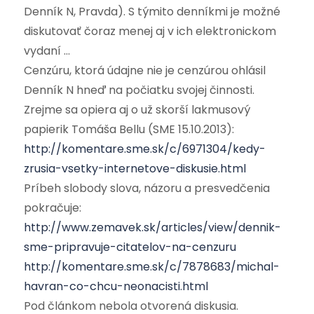
Denník N, Pravda). S týmito denníkmi je možné
diskutovať čoraz menej aj v ich elektronickom
vydaní …
Cenzúru, ktorá údajne nie je cenzúrou ohlásil
Denník N hneď na počiatku svojej činnosti.
Zrejme sa opiera aj o už skorší lakmusový
papierik Tomáša Bellu (SME 15.10.2013):
http://komentare.sme.sk/c/6971304/kedy-
zrusia-vsetky-internetove-diskusie.html
Príbeh slobody slova, názoru a presvedčenia
pokračuje:
http://www.zemavek.sk/articles/view/dennik-
sme-pripravuje-citatelov-na-cenzuru
http://komentare.sme.sk/c/7878683/michal-
havran-co-chcu-neonacisti.html
Pod článkom nebola otvorená diskusia.