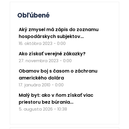
Obľúbené
Aký zmysel má zápis do zoznamu
hospodárskych subjektov...
16. októbra 2023 - 0:00
Ako získať verejné zákazky?
27. novembra 2023 - 0:00
Obamov boj s časom o záchranu
amerického dolára
17. januára 2010 - 0:00
Malý byt: ako v ňom získať viac
priestoru bez búrania...
5. augusta 2026 - 10:38