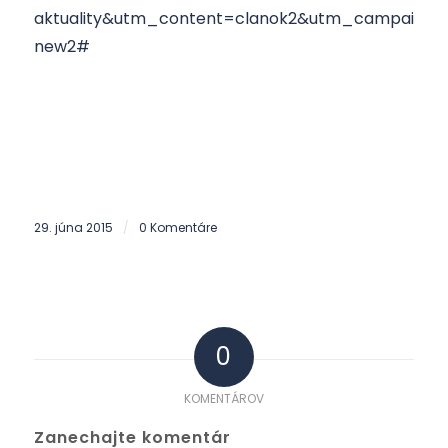
aktuality&utm_content=clanok2&utm_campaign=
new2#
29. júna 2015
0 Komentáre
/
0
KOMENTÁROV
Zanechajte komentár