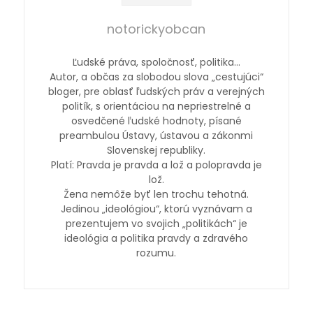
notorickyobcan
Ľudské práva, spoločnosť, politika…
Autor, a občas za slobodou slova „cestujúci“
bloger, pre oblasť ľudských práv a verejných
politík, s orientáciou na nepriestrelné a
osvedčené ľudské hodnoty, písané
preambulou Ústavy, ústavou a zákonmi
Slovenskej republiky.
Platí: Pravda je pravda a lož a polopravda je
lož.
Žena nemôže byť len trochu tehotná.
Jedinou „ideológiou“, ktorú vyznávam a
prezentujem vo svojich „politikách“ je
ideológia a politika pravdy a zdravého
rozumu.