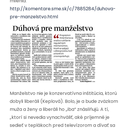
milénia:
http://komentare.sme.sk/c/7885284/duhova-
pre-manzelstvo.html
Manželstvo nie je konzervatívna inštitúcia, ktorú
dobyli liberáli (Keplová). Bolo, je a bude zväzkom
muža a ženy a liberáli ho „iba“ znásilňujú. A tí,
„ktorí si nevedia vynachváliť, aké príjemné je
sedieť v teplákoch pred televízorom a dívať sa