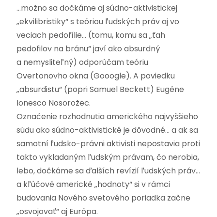
…možno sa dočkáme aj súdno-aktivistickej
„ekvilibristiky“ s teóriou ľudských práv aj vo
veciach pedofílie… (tomu, komu sa „ťah
pedofilov na bránu“ javí ako absurdný
a nemysliteľný) odporúčam teóriu
Overtonovho okna (Gooogle). A poviedku
„absurdistu“ (popri Samuel Beckett) Eugéne
Ionesco Nosorožec.
Označenie rozhodnutia amerického najvyššieho
súdu ako súdno-aktivistické je dôvodné… a ak sa
samotní ľudsko-právni aktivisti nepostavia proti
takto vykladaným ľudským právam, čo nerobia,
lebo, dočkáme sa ďalších revízií ľudských práv…
a kľúčové americké „hodnoty“ si v rámci
budovania Nového svetového poriadka začne
„osvojovať“ aj Európa.