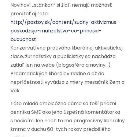
Novinoví „stánkari“ si žiaľ, nemajú možnosť
prečítať aj toto:
http://postoy.sk/content/sudny-aktivizmus-
poskodzuje-manzelstvo-co-prinesie-
buducnost
Konzervatívna protiváha liberálnej aktivistickej
tlače, žurnalistiky a publicistiky sa nachádza
zatiaľ len na webe (blogosféra a noviny…).
Proamerických liberálov riadne a až do
nepríčetnosti vyvádza z miery mesačník Zem a
Vek.
Táto mladá ambicózna dáma sa teší priazni
denníka SME ako jeho úspešná komentátorka
s hocičím, len nech to má progresívny liberálny
šmrnc v duchu 60-tych rokov predošlého