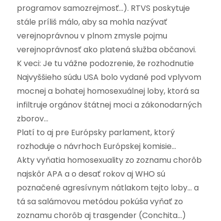
programov samozrejmosť…). RTVS poskytuje
stále príliš málo, aby sa mohla nazývať
verejnoprávnou v plnom zmysle pojmu
verejnoprávnosť ako platená služba občanovi.
K veci: Je tu vážne podozrenie, že rozhodnutie
Najvyššieho súdu USA bolo vydané pod vplyvom
mocnej a bohatej homosexuálnej loby, ktorá sa
infiltruje orgánov štátnej moci a zákonodarných
zborov…
Platí to aj pre Európsky parlament, ktorý
rozhoduje o návrhoch Európskej komisie…
Akty vyňatia homosexuality zo zoznamu chorôb
najskôr APA a o desať rokov aj WHO sú
poznačené agresívnym nátlakom tejto loby… a
tá sa salámovou metódou pokúša vyňať zo
zoznamu chorôb aj trasgender (Conchita…)