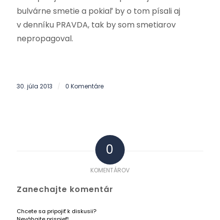
bulvárne smetie a pokiaľ by o tom písali aj
v denníku PRAVDA, tak by som smetiarov
nepropagoval.
30. júla 2013
0 Komentáre
/
0
KOMENTÁROV
Zanechajte komentár
Chcete sa pripojiť k diskusii?
Neváhajte prispieť!