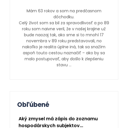
Mám 63 rokov a som na predčasnom
dôchodku.
Celý život som sa bil za spravodlivosť a po 89
roku som naivne veril, že v našej krajine už
bude naozaj tak, ako sme si to mnohí 17
novembra v 89 roku predstavovali, no
nakoľko je realita úplne iná, tak sa snažím
aspoň touto cestou naznačiť – ako by sa
malo postupovať, aby došlo k zlepšeniu
stavu …
Obľúbené
Aký zmysel má zápis do zoznamu
hospodárskych subjektov...