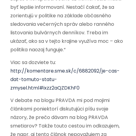
byť lepšie informovaní. Nestačí čakať, že sa
zorientujú v politike na základe občasného
sledovania večerných správ alebo ranného
listovania bulvárnych denníkov. Treba im
ukázať, ako sa v tejto krajine využíva moc – ako
politika naozaj funguje.“
Viac sa dozviete tu:
http://komentare.sme.sk/c/6882092/je-cas-
dat-tomuto-statu-
zmysel.html#ixzz2aQZDKhF0
V debate na blogu PRAVDA mi pod mojimi
článkami poniektorí diskutujúci píšu svoje
názory, že prečo dávam na blog PRAVDA
smetiarov? Takže touto cestou im odkazujem,
že napr. aj tento článok nepovažujem za