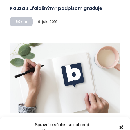
Kauza s „falošným“ podpisom graduje
Rôzne
9. júla 2016
Položili ste si otázku, kedy naposledy boli za
Spravujte súhlas so súbormi
vami vaši politici?!