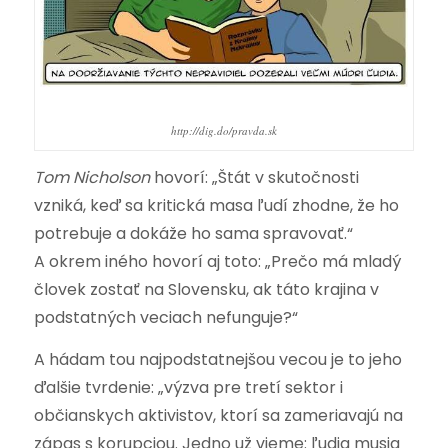
http://dig.do/pravda.sk
Tom Nicholson
hovorí: „Štát v skutočnosti
vzniká, keď sa kritická masa ľudí zhodne, že ho
potrebuje a dokáže ho sama spravovať.“
A okrem iného hovorí aj toto: „Prečo má mladý
človek zostať na Slovensku, ak táto krajina v
podstatných veciach nefunguje?“
A hádam tou najpodstatnejšou vecou je to jeho
ďalšie tvrdenie: „výzva pre tretí sektor i
občianskych aktivistov, ktorí sa zameriavajú na
zápas s korupciou. Jedno už vieme: ľudia musia