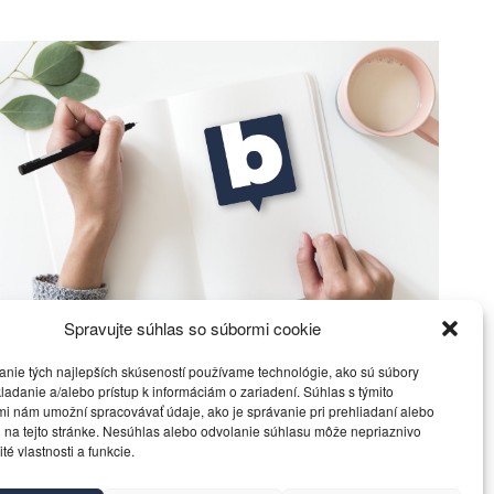
Spravujte súhlas so súbormi cookie
Prečo si SMER neprizná prešľap železníc
zadara?
anie tých najlepších skúseností používame technológie, ako sú súbory
ladanie a/alebo prístup k informáciám o zariadení. Súhlas s týmito
i nám umožní spracovávať údaje, ako je správanie pri prehliadaní alebo
Politika
6. februára 2015
 na tejto stránke. Nesúhlas alebo odvolanie súhlasu môže nepriaznivo
ité vlastnosti a funkcie.