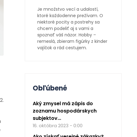
Je množstvo vecí a udalostí,
ktoré každodenne prežívam. O
niektoré pocity a postrehy sa
chcem podeliť aj s vami a
spoznať váš názor. Hobby –
remeslá, zbieram figúrky z kinder
vajíčok a rád cestujem.
Obľúbené
2.
Aký zmysel má zápis do
zoznamu hospodárskych
subjektov...
n
16. októbra 2023 - 0:00
e
Ako získať verejné zákazky?