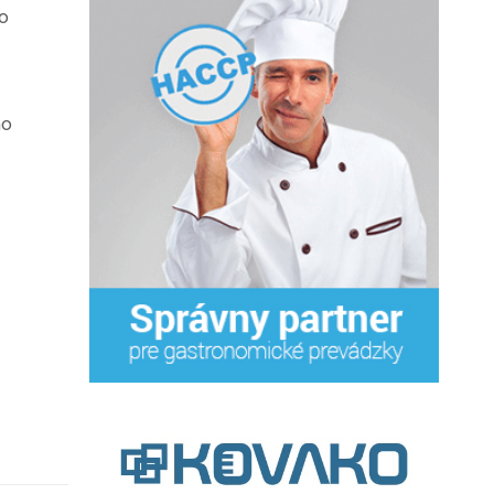
vo
ho