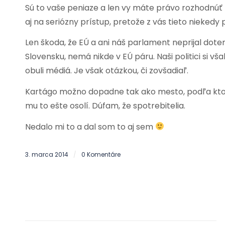
Sú to vaše peniaze a len vy máte právo rozhodnúť 
aj na seriózny prístup, pretože z vás tieto niekedy 
Len škoda, že EÚ a ani náš parlament neprijal dote
Slovensku, nemá nikde v EÚ páru. Naši politici si vš
obuli médiá. Je však otázkou, či zovšadiaľ.
Kartágo možno dopadne tak ako mesto, podľa ktoré
mu to ešte osolí. Dúfam, že spotrebitelia.
Nedalo mi to a dal som to aj sem
3. marca 2014
0 Komentáre
/