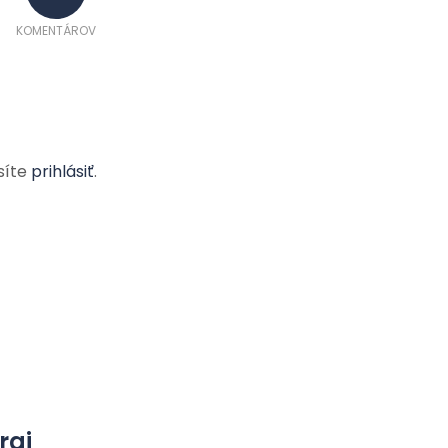
KOMENTÁROV
síte
prihlásiť
.
raj