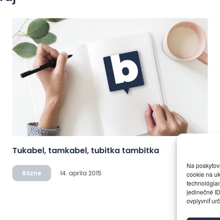
Tukabel, tamkabel, tubitka tambitka
Na poskytov
Rôzne
14. apríla 2015
cookie na uk
technológiam
jedinečné ID
ovplyvniť urč