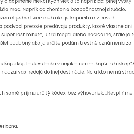
 o doplnenie niekoľkých viet a to napríklad: plnej výšky
šia moc. Napríklad zhoršenie bezpečnostnej situácie.
ri objednali viac izieb ako je kapacita a v našich
 to podvod, pretože predávajú produkty, ktoré vlastne ani
super last minute, ultra mega, alebo hocičo iné, stále je 
našiel podobný ako ja určite podám trestné oznámenia za
dšej si kúpte dovolenku v nejakej nemeckej či rakúskej C
a naozaj vás nedajú do inej destinácie. No a kto nemá stra
ch samé príjmu určitý kódex, bez výhovoriek. „Nesplníme
eriózna.