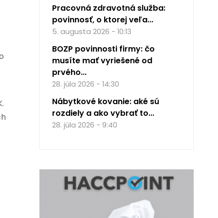
Pracovná zdravotná služba:
povinnosť, o ktorej veľa...
5. augusta 2026 - 10:13
BOZP povinnosti firmy: čo
to
musíte mať vyriešené od
prvého...
28. júla 2026 - 14:30
Nábytkové kovanie: aké sú
K.
rozdiely a ako vybrať to...
ch
28. júla 2026 - 9:40