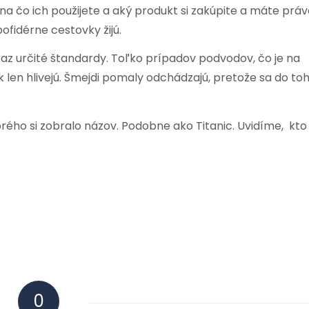
na čo ich použijete a aký produkt si zakúpite a máte prá
pofidérne cestovky žijú.
raz určité štandardy. Toľko prípadov podvodov, čo je na
ak len hlivejú. Šmejdi pomaly odchádzajú, pretože sa do to
ho si zobralo názov. Podobne ako Titanic. Uvidíme, kto
0