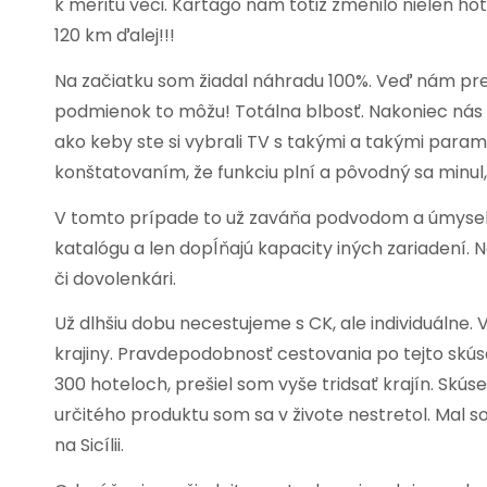
k meritu veci. Kartágo nám totiž zmenilo nielen ho
120 km ďalej!!!
Na začiatku som žiadal náhradu 100%. Veď nám pre
podmienok to môžu! Totálna blbosť. Nakoniec nás 
ako keby ste si vybrali TV s takými a takými param
konštatovaním, že funkciu plní a pôvodný sa minul
V tomto prípade to už zaváňa podvodom a úmyseln
katalógu a len dopĺňajú kapacity iných zariadení. N
či dovolenkári.
Už dlhšiu dobu necestujeme s CK, ale individuálne.
krajiny. Pravdepodobnosť cestovania po tejto skús
300 hoteloch, prešiel som vyše tridsať krajín. Skú
určitého produktu som sa v živote nestretol. Mal s
na Sicílii.