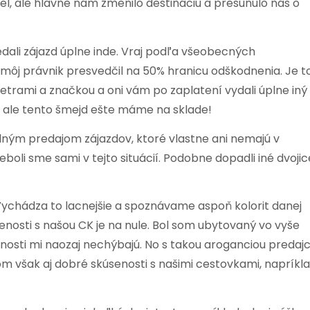
tel, ale hlavne nám zmenilo destináciu a presunulo nás o
dali zájazd úplne inde. Vraj podľa všeobecných
môj právnik presvedčil na 50% hranicu odškodnenia. Je t
etrami a značkou a oni vám po zaplatení vydali úplne iný
, ale tento šmejd ešte máme na sklade!
ým predajom zájazdov, ktoré vlastne ani nemajú v
eboli sme sami v tejto situácií. Podobne dopadli iné dvojic
 Vychádza to lacnejšie a spoznávame aspoň kolorit danej
enosti s našou CK je na nule. Bol som ubytovaný vo vyše
senosti mi naozaj nechýbajú. No s takou aroganciou predaj
om však aj dobré skúsenosti s našimi cestovkami, napríkl