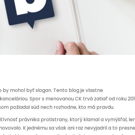
o by mohol byť slogan. Tento blog je vlastne
anceláriou. Spor s menovanou CK trvá zatiaľ od roku 201
som požiadal súd nech rozhodne, kto má pravdu.
ívnosť právnika protistrany, ktorý klamal a vymýšľal, le
hovovalo. K jednému sa však ani raz nevyjadril a to presn