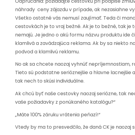
Odprúčania: požiadajte cestovku pri podpise zmluvy
náhrady ceny zájazdu v prípade, ak nezasiahne vyš
Všetko ostatné vás nemusí zaujímať. Teda či manažé
cestovkách je to vraj bežné. Ak je to bežné, tak je
nemajú. Je jedno o akú formu názvu produktu ide či 
klamlivá a zavádzajúca reklama. Ak by sa niekto 
podvod a klamlivú reklamu.
No ak sa chcete naozaj vyhnúť nepríjemnostiam, ra
Tieto sú podstatne serióznejšie a hlavne lacnejšie 
tak nech to skúsi individuálne.
Ak chcú byť naše cestovky naozaj seriózne, tak ne
vaše požiadavky z ponúkaného katalógu?“
„Máte 100% záruku vrátenia peňazí!“
Vtedy by ma to presvedčilo, že daná CK je naozaj s