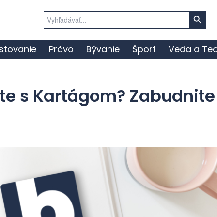
Search Button
Search
for:
stovanie
Právo
Bývanie
Šport
Veda a Tec
ete s Kartágom? Zabudnite