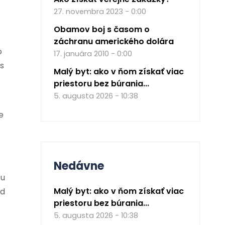
27. novembra 2023 - 0:00
Obamov boj s časom o
záchranu amerického dolára
o
17. januára 2010 - 0:00
 s
Malý byt: ako v ňom získať viac
priestoru bez búrania...
5. augusta 2026 - 10:38
e
Nedávne
cu
Malý byt: ako v ňom získať viac
ad
priestoru bez búrania...
5. augusta 2026 - 10:38