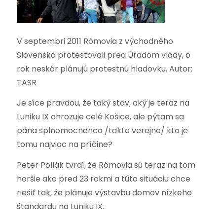
V septembri 2011 Rómovia z východného
Slovenska protestovali pred Úradom vlády, o
rok neskôr plánujú protestnú hladovku. Autor:
TASR
Je síce pravdou, že taký stav, aký je teraz na
Luniku IX ohrozuje celé Košice, ale pýtam sa
pána splnomocnenca /takto verejne/ kto je
tomu najviac na príčine?
Peter Pollák tvrdí, že Rómovia sú teraz na tom
horšie ako pred 23 rokmi a túto situáciu chce
riešiť tak, že plánuje výstavbu domov nízkeho
štandardu na Luniku IX.