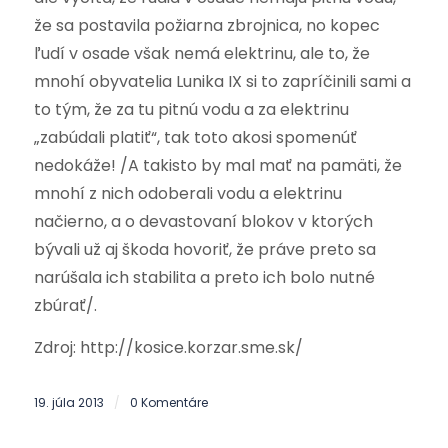
že sa postavila požiarna zbrojnica, no kopec
ľudí v osade však nemá elektrinu, ale to, že
mnohí obyvatelia Lunika IX si to zapríčinili sami a
to tým, že za tu pitnú vodu a za elektrinu
„zabúdali platiť“, tak toto akosi spomenúť
nedokáže! /A takisto by mal mať na pamäti, že
mnohí z nich odoberali vodu a elektrinu
načierno, a o devastovaní blokov v ktorých
bývali už aj škoda hovoriť, že práve preto sa
narúšala ich stabilita a preto ich bolo nutné
zbúrať/.
Zdroj: http://kosice.korzar.sme.sk/
19. júla 2013
0 Komentáre
/