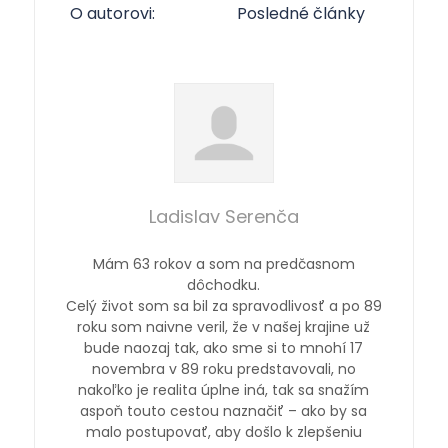
O autorovi:
Posledné články
Ladislav Serenča
Mám 63 rokov a som na predčasnom
dôchodku.
Celý život som sa bil za spravodlivosť a po 89
roku som naivne veril, že v našej krajine už
bude naozaj tak, ako sme si to mnohí 17
novembra v 89 roku predstavovali, no
nakoľko je realita úplne iná, tak sa snažím
aspoň touto cestou naznačiť – ako by sa
malo postupovať, aby došlo k zlepšeniu