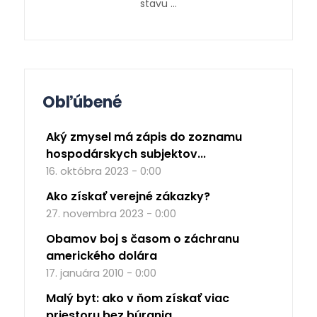
stavu …
Obľúbené
Aký zmysel má zápis do zoznamu
hospodárskych subjektov...
16. októbra 2023 - 0:00
Ako získať verejné zákazky?
27. novembra 2023 - 0:00
Obamov boj s časom o záchranu
amerického dolára
17. januára 2010 - 0:00
Malý byt: ako v ňom získať viac
priestoru bez búrania...