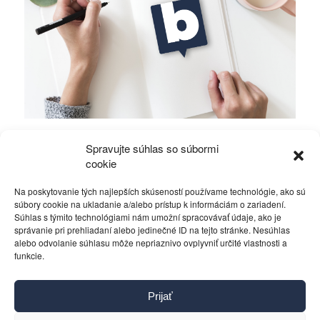
Položili ste si otázku, kedy naposledy boli za
Spravujte súhlas so súbormi
vami vaši politici?!
cookie
Na poskytovanie tých najlepších skúseností používame technológie, ako sú
Rôzne
27. apríla 2016
súbory cookie na ukladanie a/alebo prístup k informáciám o zariadení.
Súhlas s týmito technológiami nám umožní spracovávať údaje, ako je
správanie pri prehliadaní alebo jedinečné ID na tejto stránke. Nesúhlas
alebo odvolanie súhlasu môže nepriaznivo ovplyvniť určité vlastnosti a
funkcie.
Kontakt
Prijať
Pravidlá používania
Reklama