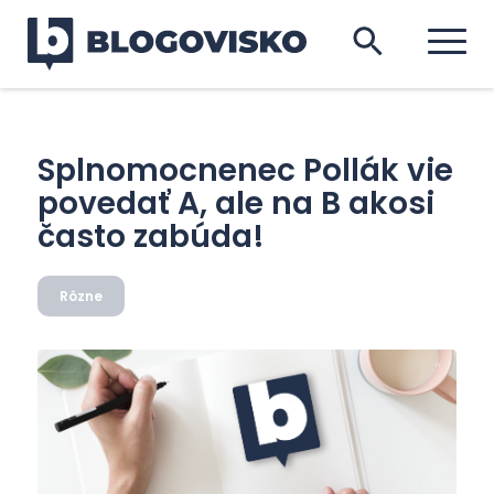
Splnomocnenec Pollák vie
povedať A, ale na B akosi
často zabúda!
Rôzne