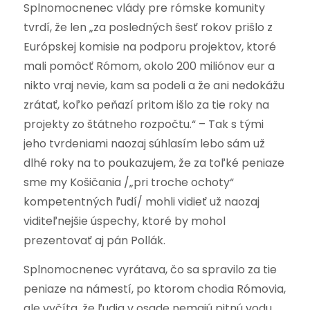
Splnomocnenec vlády pre rómske komunity
tvrdí, že len „za posledných šesť rokov prišlo z
Európskej komisie na podporu projektov, ktoré
mali pomôcť Rómom, okolo 200 miliónov eur a
nikto vraj nevie, kam sa podeli a že ani nedokážu
zrátať, koľko peňazí pritom išlo za tie roky na
projekty zo štátneho rozpočtu.“ – Tak s tými
jeho tvrdeniami naozaj súhlasím lebo sám už
dlhé roky na to poukazujem, že za toľké peniaze
sme my Košičania /„pri troche ochoty“
kompetentných ľudí/ mohli vidieť už naozaj
viditeľnejšie úspechy, ktoré by mohol
prezentovať aj pán Pollák.
Splnomocnenec vyrátava, čo sa spravilo za tie
peniaze na námestí, po ktorom chodia Rómovia,
ale vyčíta, že ľudia v osade nemajú pitnú vodu,