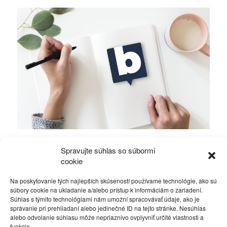
Prečo si SMER neprizná prešľap železníc
Spravujte súhlas so súbormi
zadara?
cookie
Na poskytovanie tých najlepších skúseností používame technológie, ako sú
Politika
6. februára 2015
súbory cookie na ukladanie a/alebo prístup k informáciám o zariadení.
Súhlas s týmito technológiami nám umožní spracovávať údaje, ako je
správanie pri prehliadaní alebo jedinečné ID na tejto stránke. Nesúhlas
alebo odvolanie súhlasu môže nepriaznivo ovplyvniť určité vlastnosti a
funkcie.