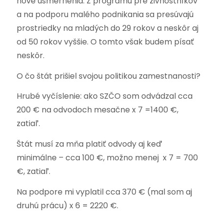
nové usmernenia. Z programu pre živnostníkov
a na podporu malého podnikania sa presúvajú
prostriedky na mladých do 29 rokov a neskôr aj
od 50 rokov vyššie. O tomto však budem písať
neskôr.
O čo štát prišiel svojou politikou zamestnanosti?
Hrubé vyčíslenie: ako SZČO som odvádzal cca
200 € na odvodoch mesačne x 7 =1400 €,
zatiaľ.
Štát musí za mňa platiť odvody aj keď
minimálne – cca 100 €, možno menej x 7 = 700
€, zatiaľ.
Na podpore mi vyplatil cca 370 € (mal som aj
druhú prácu) x 6 = 2220 €.