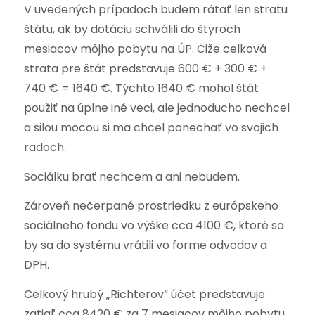
V uvedených prípadoch budem rátať len stratu
štátu, ak by dotáciu schválili do štyroch
mesiacov môjho pobytu na ÚP. Čiže celková
strata pre štát predstavuje 600 € + 300 € +
740 € = 1640 €. Týchto 1640 € mohol štát
použiť na úplne iné veci, ale jednoducho nechcel
a silou mocou si ma chcel ponechať vo svojich
radoch.
Sociálku brať nechcem a ani nebudem.
Zároveň nečerpané prostriedku z európskeho
sociálneho fondu vo výške cca 4100 €, ktoré sa
by sa do systému vrátili vo forme odvodov a
DPH.
Celkový hrubý „Richterov“ účet predstavuje
zatiaľ cca 8420 € za 7 mesiacov môjho pobytu