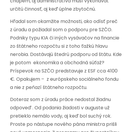
chápem, aj administratíva musí vykonávať
určitú činnosť, aj keď úplne zbytočnú.
Hľadal som okamžite možnosti, ako odísť preč
z úradu a požiadal som o podporu pre SZČO.
Podniky typu KIA či iných vysávačov na financie
zo štátneho rozpočtu si z toho ťažkú hlavu
nerobia. Dostávajú štedrú podporu od štátu. Kde
je potom ekonomika a obchodná súťaž?
Príspevok na SZČO predstavuje z ESF cca 4100
€. Opakujem – z európskeho sociálneho fondu
a nie z peňazí štátneho rozpočtu.
Doteraz som z úradu práce nedostal žiadnu
odpoveď . Od podania žiadosti v auguste už
pretieklo nemálo vody, aj keď bol suchý rok.
Proste po nástupe nového pána ministra prišli