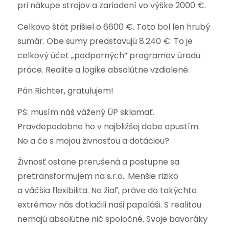
pri nákupe strojov a zariadení vo výške 2000 €.
Celkovo štát prišiel o 6600 €. Toto bol len hrubý
sumár. Obe sumy predstavujú 8.240 €. To je
celkový účet „podporných“ programov úradu
práce. Realite a logike absolútne vzdialené.
Pán Richter, gratulujem!
PS: musím náš vážený ÚP sklamať.
Pravdepodobne ho v najbližšej dobe opustím.
No a čo s mojou živnosťou a dotáciou?
Živnosť ostane prerušená a postupne sa
pretransformujem na s.r.o.. Menšie riziko
a väčšia flexibilita. No žiaľ, práve do takýchto
extrémov nás dotlačili naši papaláši. S realitou
nemajú absolútne nič spoločné. Svoje bavoráky