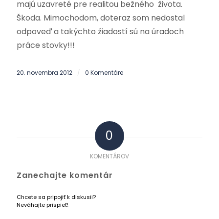
majú uzavreté pre realitou bežného života.
Škoda. Mimochodom, doteraz som nedostal
odpoveď a takýchto žiadostí sú na úradoch
práce stovky!!!
20. novembra 2012
0 Komentáre
/
0
KOMENTÁROV
Zanechajte komentár
Chcete sa pripojiť k diskusii?
Neváhajte prispieť!