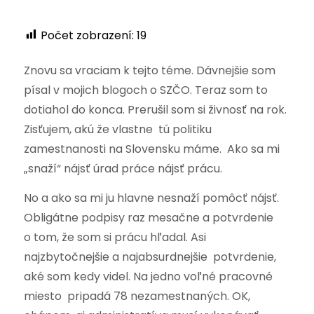
Počet zobrazení:
19
Znovu sa vraciam k tejto téme. Dávnejšie som
písal v mojich blogoch o SZČO. Teraz som to
dotiahol do konca. Prerušil som si živnosť na rok.
Zisťujem, akú že vlastne tú politiku
zamestnanosti na Slovensku máme. Ako sa mi
„snaží“ nájsť úrad práce nájsť prácu.
No a ako sa mi ju hlavne nesnaží pomôcť nájsť.
Obligátne podpisy raz mesačne a potvrdenie
o tom, že som si prácu hľadal. Asi
najzbytočnejšie a najabsurdnejšie potvrdenie,
aké som kedy videl. Na jedno voľné pracovné
miesto pripadá 78 nezamestnaných. OK,