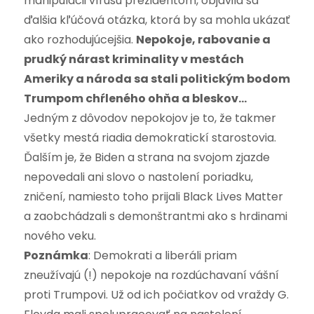
manipulácii vírusu prezidentom, objavila sa
ďalšia kľúčová otázka, ktorá by sa mohla ukázať
ako rozhodujúcejšia.
Nepokoje, rabovanie a
prudký nárast kriminality v mestách
Ameriky a národa sa stali politickým bodom
Trumpom chŕleného ohňa a bleskov…
Jedným z dôvodov nepokojov je to, že takmer
všetky mestá riadia demokratickí starostovia.
Ďalším je, že Biden a strana na svojom zjazde
nepovedali ani slovo o nastolení poriadku,
zničení, namiesto toho prijali Black Lives Matter
a zaobchádzali s demonštrantmi ako s hrdinami
nového veku.
Poznámka
: Demokrati a liberáli priam
zneužívajú (!) nepokoje na rozdúchavaní vášní
proti Trumpovi. Už od ich počiatkov od vraždy G.