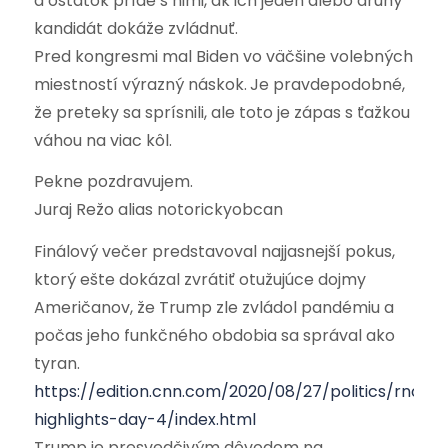
a ostatok príde s nimi, ak ich jeden alebo druhý
kandidát dokáže zvládnuť.
Pred kongresmi mal Biden vo väčšine volebných
miestností výrazný náskok.
Je pravdepodobné,
že preteky sa sprísnili, ale toto je zápas s ťažkou
váhou na viac kôl.
Pekne pozdravujem.
Juraj Režo alias notorickyobcan
Finálový večer predstavoval najjasnejší pokus,
ktorý ešte dokázal zvrátiť otužujúce dojmy
Američanov, že Trump zle zvládol pandémiu a
počas jeho funkčného obdobia sa správal ako
tyran.
https://edition.cnn.com/2020/08/27/politics/rnc-
highlights-day-4/index.html
Trump je presvedčivým dôvodom na