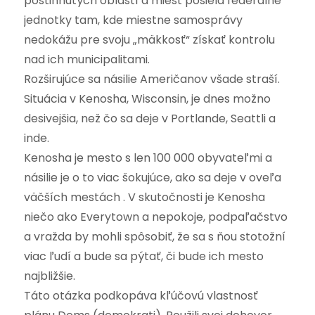
postihnutých oblastí a miest posiela federálne
jednotky tam, kde miestne samosprávy
nedokážu pre svoju „mäkkosť“ získať kontrolu
nad ich municipalitami.
Rozširujúce sa násilie Američanov všade straší.
Situácia v Kenosha, Wisconsin, je dnes možno
desivejšia, než čo sa deje v Portlande, Seattli a
inde.
Kenosha je mesto s len 100 000 obyvateľmi a
násilie je o to viac šokujúce, ako sa deje v oveľa
väčších mestách . V skutočnosti je Kenosha
niečo ako Everytown a nepokoje, podpaľačstvo
a vražda by mohli spôsobiť, že sa s ňou stotožní
viac ľudí a bude sa pýtať, či bude ich mesto
najbližšie.
Táto otázka podkopáva kľúčovú vlastnosť