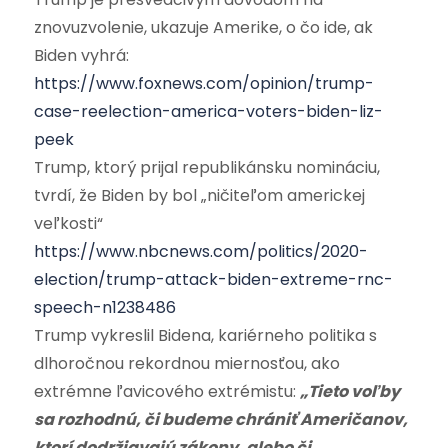
znovuzvolenie, ukazuje Amerike, o čo ide, ak
Biden vyhrá:
https://www.foxnews.com/opinion/trump-
case-reelection-america-voters-biden-liz-
peek
Trump, ktorý prijal republikánsku nomináciu,
tvrdí, že Biden by bol „ničiteľom americkej
veľkosti“
https://www.nbcnews.com/politics/2020-
election/trump-attack-biden-extreme-rnc-
speech-n1238486
Trump vykreslil Bidena, kariérneho politika s
dlhoročnou rekordnou miernosťou, ako
extrémne ľavicového extrémistu:
„Tieto voľby
sa rozhodnú, či budeme chrániť Američanov,
ktorí dodržiavajú zákony, alebo či