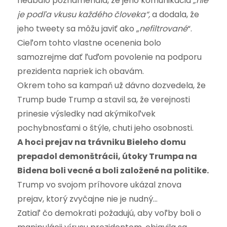
nedbalo poznamenala, že jeho komunikácia
„nie
je podľa vkusu každého človeka“,
a dodala, že
jeho tweety sa môžu javiť ako „
nefiltrované
“.
Cieľom tohto vlastne ocenenia bolo
samozrejme dať ľuďom povolenie na podporu
prezidenta napriek ich obavám.
Okrem toho sa kampaň už dávno dozvedela, že
Trump bude Trump a stavil sa, že verejnosti
prinesie výsledky nad akýmikoľvek
pochybnosťami o štýle, chuti jeho osobnosti.
A hoci prejav na trávniku Bieleho domu
prepadol demonštrácii, útoky Trumpa na
Bidena boli vecné a boli založené na politike.
Trump vo svojom príhovore ukázal znova
prejav, ktorý zvyčajne nie je nudný…
Zatiaľ čo demokrati požadujú, aby voľby boli o