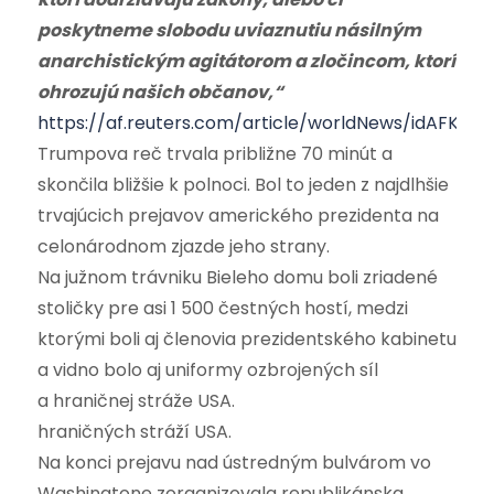
poskytneme slobodu uviaznutiu násilným
anarchistickým agitátorom a zločincom, ktorí
ohrozujú našich občanov,“
https://af.reuters.com/article/worldNews/idAFKBN
Trumpova reč trvala približne 70 minút a
skončila bližšie k polnoci. Bol to jeden z najdlhšie
trvajúcich prejavov amerického prezidenta na
celonárodnom zjazde jeho strany.
Na južnom trávniku Bieleho domu boli zriadené
stoličky pre asi 1 500 čestných hostí, medzi
ktorými boli aj členovia prezidentského kabinetu
a vidno bolo aj uniformy ozbrojených síl
a hraničnej stráže USA.
hraničných stráží USA.
Na konci prejavu nad ústredným bulvárom vo
Washingtone zorganizovala republikánska