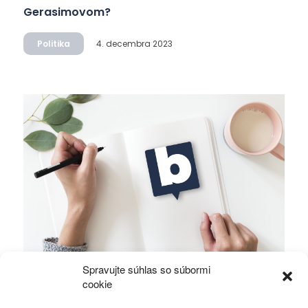
Gerasimovom?
Politika
4. decembra 2023
Spravujte súhlas so súbormi
Ficova vláda a médiá…
cookie