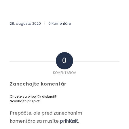
28. augusta 2020
0 Komentáre
/
0
KOMENTÁROV
Zanechajte komentár
Chcete sa pripojiť k diskusii?
Neváhajte prispieť!
Prepáčte, ale pred zanechaním
komentára sa musíte
prihlásiť
.