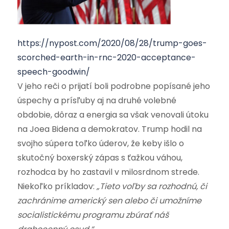
https://nypost.com/2020/08/28/trump-goes-
scorched-earth-in-rnc-2020-acceptance-
speech-goodwin/
V jeho reči o prijatí boli podrobne popísané jeho
úspechy a prísľuby aj na druhé volebné
obdobie, dôraz a energia sa však venovali útoku
na Joea Bidena a demokratov. Trump hodil na
svojho súpera toľko úderov, že keby išlo o
skutočný boxerský zápas s ťažkou váhou,
rozhodca by ho zastavil v milosrdnom strede.
Niekoľko príkladov:
„Tieto voľby sa rozhodnú, či
zachránime americký sen alebo či umožníme
socialistickému programu zbúrať náš