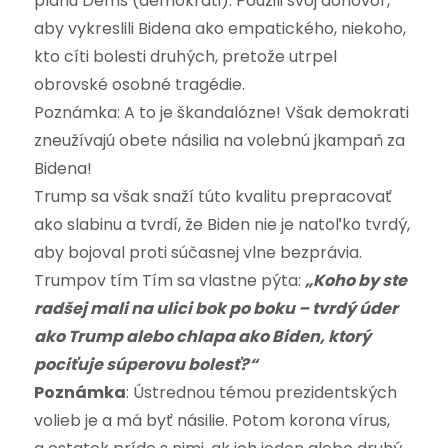
plánu Dems (demokrati). Použili svoj dohovor,
aby vykreslili Bidena ako empatického, niekoho,
kto cíti bolesti druhých, pretože utrpel
obrovské osobné tragédie.
Poznámka: A to je škandalózne! Však demokrati
zneužívajú obete násilia na volebnú jkampaň za
Bidena!
Trump sa však snaží túto kvalitu prepracovať
ako slabinu a tvrdí, že Biden nie je natoľko tvrdý,
aby bojoval proti súčasnej vlne bezprávia.
Trumpov tím Tím sa vlastne pýta:
„Koho by ste
radšej mali na ulici bok po boku – tvrdý úder
ako Trump alebo chlapa ako Biden, ktorý
pociťuje súperovu bolesť?“
Poznámka
: Ústrednou témou prezidentských
volieb je a má byť násilie. Potom korona vírus,