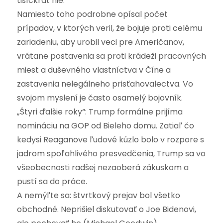
tisíckrát nie.
Namiesto toho podrobne opísal počet
prípadov, v ktorých veril, že bojuje proti celému
zariadeniu, aby urobil veci pre Američanov,
vrátane postavenia sa proti krádeži pracovných
miest a duševného vlastníctva v Číne a
zastavenia nelegálneho prisťahovalectva. Vo
svojom myslení je často osamelý bojovník.
„Štyri ďalšie roky“: Trump formálne prijíma
nomináciu na GOP od Bieleho domu. Zatiaľ čo
kedysi Reaganove ľudové kúzlo bolo v rozpore s
jadrom spoľahlivého presvedčenia, Trump sa vo
všeobecnosti radšej nezaoberá zákuskom a
pustí sa do práce.
A nemýľte sa: štvrtkový prejav bol všetko
obchodné. Neprišiel diskutovať o Joe Bidenovi,