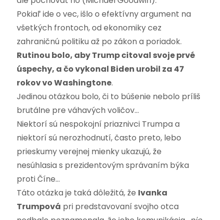
ale pochovať ho (Michael Goodwin).
Pokiaľ ide o vec, išlo o efektívny argument na
všetkých frontoch, od ekonomiky cez
zahraničnú politiku až po zákon a poriadok.
Rutinou bolo, aby Trump citoval svoje prvé
úspechy, a čo vykonal Biden urobil za 47
rokov vo Washingtone
.
Jedinou otázkou bolo, či to búšenie nebolo príliš
brutálne pre váhavých voličov…
Niektorí sú nespokojní priaznivci Trumpa a
niektorí sú nerozhodnutí, často preto, lebo
prieskumy verejnej mienky ukazujú, že
nesúhlasia s prezidentovým správaním býka
proti Číne…
Táto otázka je taká dôležitá, že
Ivanka
Trumpová
pri predstavovaní svojho otca