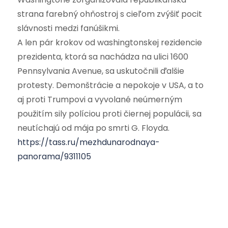
strana farebný ohňostroj s cieľom zvýšiť pocit
slávnosti medzi fanúšikmi.
A len pár krokov od washingtonskej rezidencie
prezidenta, ktorá sa nachádza na ulici 1600
Pennsylvania Avenue, sa uskutočnili ďalšie
protesty. Demonštrácie a nepokoje v USA, a to
aj proti Trumpovi a vyvolané neúmerným
použitím sily políciou proti čiernej populácii, sa
neutíchajú od mája po smrti G. Floyda.
https://tass.ru/mezhdunarodnaya-
panorama/9311105