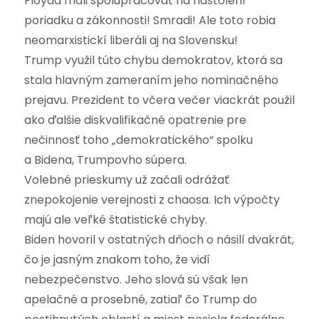
Floyda mali spolupracovať na nastolení
poriadku a zákonnosti! Smradi! Ale toto robia
neomarxistickí liberáli aj na Slovensku!
Trump využil túto chybu demokratov, ktorá sa
stala hlavným zameraním jeho nominačného
prejavu. Prezident to včera večer viackrát použil
ako ďalšie diskvalifikačné opatrenie pre
nečinnosť toho „demokratického“ spolku
a Bidena, Trumpovho súpera.
Volebné prieskumy už začali odrážať
znepokojenie verejnosti z chaosa. Ich výpočty
majú ale veľké štatistické chyby.
Biden hovoril v ostatných dňoch o násilí dvakrát,
čo je jasným znakom toho, že vidí
nebezpečenstvo. Jeho slová sú však len
apelačné a prosebné, zatiaľ čo Trump do