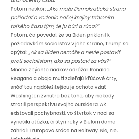
drahocenný osud.“
Potom neskôr:
„Ako môže Demokratická strana
požiadať o vedenie našej krajiny trávením
toľkého času tým, že ju búri a rúca?“
Potom, čo povedal, že sa Biden priklonil k
požiadavkám socialistov v jeho strane, Trump sa
opýtal:
„Ak sa Biden nemôže a nevie postaviť
proti socialistom, ako sa postaví za vás?“
Mnohé z týchto riadkov odrážali Ronalda
Reagana a obaja muži zdieľajú kľúčové črty,
snáď tou najdôležitejšou je ochota vziať
Washington zvnútra bez toho, aby niekedy
stratili perspektívu svojho outsidera. Ak
existovali pochybnosti, vo štvrtok v noci sa
vyriešila otázka, či štyri roky v Bielom dome
zahriali Trumpovo srdce na Beltway.
Nie, nie,