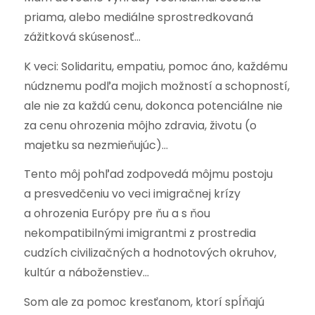
priama, alebo mediálne sprostredkovaná
zážitková skúsenosť…
K veci: Solidaritu, empatiu, pomoc áno, každému
núdznemu podľa mojich možností a schopností,
ale nie za každú cenu, dokonca potenciálne nie
za cenu ohrozenia môjho zdravia, životu (o
majetku sa nezmieňujúc)…
Tento môj pohľad zodpovedá môjmu postoju
a presvedčeniu vo veci imigračnej krízy
a ohrozenia Európy pre ňu a s ňou
nekompatibilnými imigrantmi z prostredia
cudzích civilizačných a hodnotových okruhov,
kultúr a náboženstiev…
Som ale za pomoc kresťanom, ktorí spĺňajú