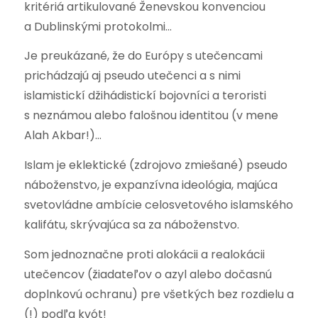
kritériá artikulované Ženevskou konvenciou
a Dublinskými protokolmi…
Je preukázané, že do Európy s utečencami
prichádzajú aj pseudo utečenci a s nimi
islamistickí džihádistickí bojovníci a teroristi
s neznámou alebo falošnou identitou (v mene
Alah Akbar!)…
Islam je eklektické (zdrojovo zmiešané) pseudo
náboženstvo, je expanzívna ideológia, majúca
svetovládne ambície celosvetového islamského
kalifátu, skrývajúca sa za náboženstvo.
Som jednoznačne proti alokácii a realokácii
utečencov (žiadateľov o azyl alebo dočasnú
doplnkovú ochranu) pre všetkých bez rozdielu a
(!) podľa kvót!