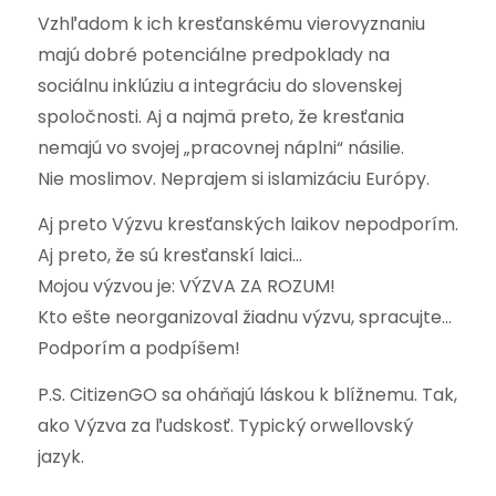
Vzhľadom k ich kresťanskému vierovyznaniu
majú dobré potenciálne predpoklady na
sociálnu inklúziu a integráciu do slovenskej
spoločnosti. Aj a najmä preto, že kresťania
nemajú vo svojej „pracovnej náplni“ násilie.
Nie moslimov. Neprajem si islamizáciu Európy.
Aj preto Výzvu kresťanských laikov nepodporím.
Aj preto, že sú kresťanskí laici…
Mojou výzvou je: VÝZVA ZA ROZUM!
Kto ešte neorganizoval žiadnu výzvu, spracujte…
Podporím a podpíšem!
P.S. CitizenGO sa oháňajú láskou k blížnemu. Tak,
ako Výzva za ľudskosť. Typický orwellovský
jazyk.