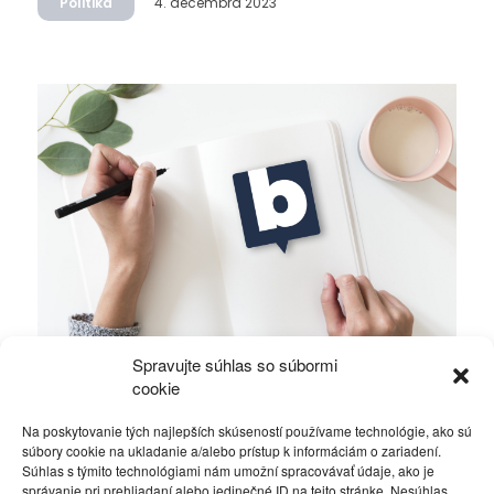
Politika
4. decembra 2023
Spravujte súhlas so súbormi
Ficova vláda a médiá…
cookie
Na poskytovanie tých najlepších skúseností používame technológie, ako sú
Politika
4. decembra 2023
súbory cookie na ukladanie a/alebo prístup k informáciám o zariadení.
Súhlas s týmito technológiami nám umožní spracovávať údaje, ako je
správanie pri prehliadaní alebo jedinečné ID na tejto stránke. Nesúhlas