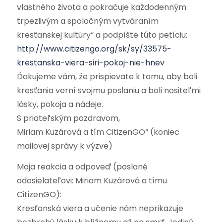
vlastného života a pokračuje každodenným
trpezlivým a spoločným vytváraním
kresťanskej kultúry“ a podpíšte túto petíciu:
http://www.citizengo.org/sk/sy/33575-
krestanska-viera-siri-pokoj-nie-hnev
Ďakujeme vám, že prispievate k tomu, aby boli
kresťania verní svojmu poslaniu a boli nositeľmi
lásky, pokoja a nádeje.
S priateľským pozdravom,
Miriam Kuzárová a tím CitizenGO“ (koniec
mailovej správy k výzve)
Moja reakcia a odpoveď (poslané
odosielateľovi: Miriam Kuzárová a tímu
CitizenGO):
Kresťanská viera a učenie nám neprikazuje