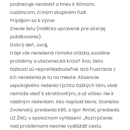
podnecuje nenávisť a hnev k Rómom,
cudzincom, či iným skupinám ľudí.
Pripájam sa k výzve
Znenie listu (máličko upravené pre účel jej
publikovania):
Dobrý deň, Juraj,
trápi vás neriešená rómska otázka, sociálne
problémy a utečenecká kríza? Áno, tieto
ťažkosti sú neprehliadnuteľné. Istá frustrácia z
ich neriešenia je tu na mieste. Absencie
uspokojivého riešenia týchto ťažkých tém, však
nemôže viesť k skratkovitým, a už vôbec nie k
násilným riešeniam. Ako napísali Mons. Stanislav
Zvolenský, predseda KBS, a Igor Rintel, predseda
UZ ŽNO, v spoločnom vyhlásení: „Roztrpčenie
nad problémami nesmie vydláždiť cestu