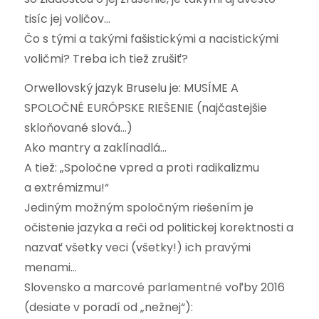
tisíc jej voličov…
Čo s tými a takými fašistickými a nacistickými
voličmi? Treba ich tiež zrušiť?
Orwellovský jazyk Bruselu je: MUSÍME A
SPOLOČNÉ EURÓPSKE RIEŠENIE (najčastejšie
skloňované slová…)
Ako mantry a zaklínadlá…
A tiež: „Spoločne vpred a proti radikalizmu
a extrémizmu!“
Jediným možným spoločným riešením je
očistenie jazyka a reči od politickej korektnosti a
nazvať všetky veci (všetky!) ich pravými
menami…
Slovensko a marcové parlamentné voľby 2016
(desiate v poradí od „nežnej“):