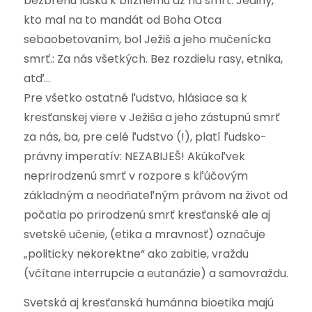
bezbrehú lásku k blížnemu až na smrť. Jediný,
kto mal na to mandát od Boha Otca
sebaobetovaním, bol Ježiš a jeho mučenícka
smrť.: Za nás všetkých. Bez rozdielu rasy, etnika,
atď…
Pre všetko ostatné ľudstvo, hlásiace sa k
kresťanskej viere v Ježiša a jeho zástupnú smrť
za nás, ba, pre celé ľudstvo (!), platí ľudsko-
právny imperatív: NEZABIJEŠ! Akúkoľvek
neprirodzenú smrť v rozpore s kľúčovým
základným a neodňateľným právom na život od
počatia po prirodzenú smrť kresťanské ale aj
svetské učenie, (etika a mravnosť) označuje
„politicky nekorektne“ ako zabitie, vraždu
(včítane interrupcie a eutanázie) a samovraždu.
Svetská aj kresťanská humánna bioetika majú