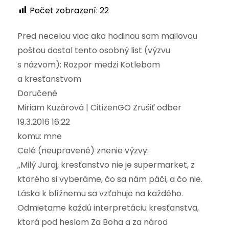
Počet zobrazení:
22
Pred necelou viac ako hodinou som mailovou
poštou dostal tento osobný list (výzvu
s názvom): Rozpor medzi Kotlebom
a kresťanstvom
Doručené
Miriam Kuzárová | CitizenGO Zrušiť odber
19.3.2016 16:22
komu: mne
Celé (neupravené) znenie výzvy:
„Milý Juraj, kresťanstvo nie je supermarket, z
ktorého si vyberáme, čo sa nám páči, a čo nie.
Láska k blížnemu sa vzťahuje na každého.
Odmietame každú interpretáciu kresťanstva,
ktorá pod heslom Za Boha a za národ