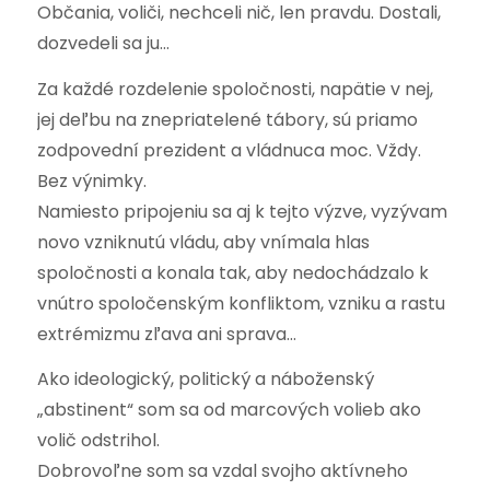
Občania, voliči, nechceli nič, len pravdu. Dostali,
dozvedeli sa ju…
Za každé rozdelenie spoločnosti, napätie v nej,
jej deľbu na znepriatelené tábory, sú priamo
zodpovední prezident a vládnuca moc. Vždy.
Bez výnimky.
Namiesto pripojeniu sa aj k tejto výzve, vyzývam
novo vzniknutú vládu, aby vnímala hlas
spoločnosti a konala tak, aby nedochádzalo k
vnútro spoločenským konfliktom, vzniku a rastu
extrémizmu zľava ani sprava…
Ako ideologický, politický a náboženský
„abstinent“ som sa od marcových volieb ako
volič odstrihol.
Dobrovoľne som sa vzdal svojho aktívneho