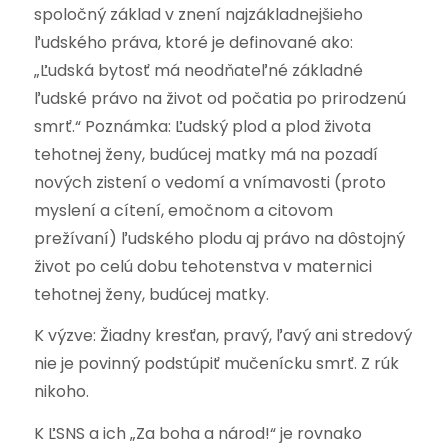
spoločný základ v znení najzákladnejšieho
ľudského práva, ktoré je definované ako:
„Ľudská bytosť má neodňateľné základné
ľudské právo na život od počatia po prirodzenú
smrť.“ Poznámka: Ľudský plod a plod života
tehotnej ženy, budúcej matky má na pozadí
nových zistení o vedomí a vnímavosti (proto
myslení a cítení, emočnom a citovom
prežívaní) ľudského plodu aj právo na dôstojný
život po celú dobu tehotenstva v maternici
tehotnej ženy, budúcej matky.
K výzve: Žiadny kresťan, pravý, ľavý ani stredový
nie je povinný podstúpiť mučenícku smrť. Z rúk
nikoho.
K ĽSNS a ich „Za boha a národ!“ je rovnako