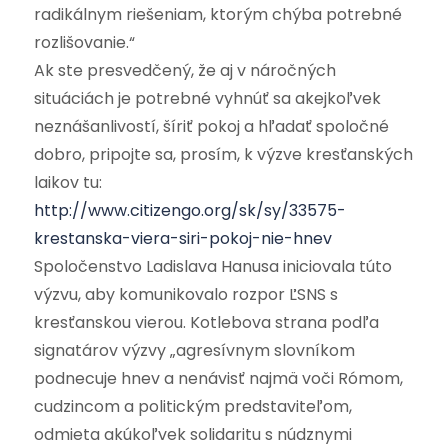
radikálnym riešeniam, ktorým chýba potrebné
rozlišovanie.“
Ak ste presvedčený, že aj v náročných
situáciách je potrebné vyhnúť sa akejkoľvek
neznášanlivostí, šíriť pokoj a hľadať spoločné
dobro, pripojte sa, prosím, k výzve kresťanských
laikov tu:
http://www.citizengo.org/sk/sy/33575-
krestanska-viera-siri-pokoj-nie-hnev
Spoločenstvo Ladislava Hanusa iniciovala túto
výzvu, aby komunikovalo rozpor ĽSNS s
kresťanskou vierou. Kotlebova strana podľa
signatárov výzvy „agresívnym slovníkom
podnecuje hnev a nenávisť najmä voči Rómom,
cudzincom a politickým predstaviteľom,
odmieta akúkoľvek solidaritu s núdznymi