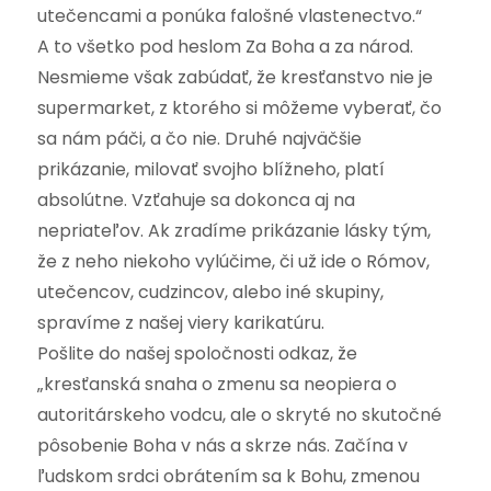
utečencami a ponúka falošné vlastenectvo.“
A to všetko pod heslom Za Boha a za národ.
Nesmieme však zabúdať, že kresťanstvo nie je
supermarket, z ktorého si môžeme vyberať, čo
sa nám páči, a čo nie. Druhé najväčšie
prikázanie, milovať svojho blížneho, platí
absolútne. Vzťahuje sa dokonca aj na
nepriateľov. Ak zradíme prikázanie lásky tým,
že z neho niekoho vylúčime, či už ide o Rómov,
utečencov, cudzincov, alebo iné skupiny,
spravíme z našej viery karikatúru.
Pošlite do našej spoločnosti odkaz, že
„kresťanská snaha o zmenu sa neopiera o
autoritárskeho vodcu, ale o skryté no skutočné
pôsobenie Boha v nás a skrze nás. Začína v
ľudskom srdci obrátením sa k Bohu, zmenou