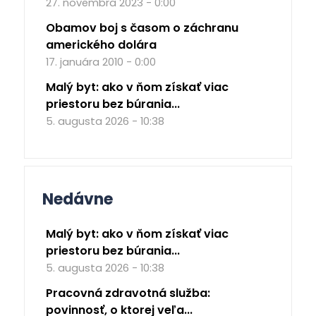
27. novembra 2023 - 0:00
Obamov boj s časom o záchranu
amerického dolára
17. januára 2010 - 0:00
Malý byt: ako v ňom získať viac
priestoru bez búrania...
5. augusta 2026 - 10:38
Nedávne
Malý byt: ako v ňom získať viac
priestoru bez búrania...
5. augusta 2026 - 10:38
Pracovná zdravotná služba:
povinnosť, o ktorej veľa...