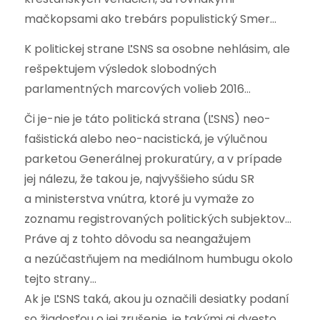
mačkopsami ako trebárs populistický Smer…
K politickej strane ĽSNS sa osobne nehlásim, ale
rešpektujem výsledok slobodných
parlamentných marcových volieb 2016…
Či je-nie je táto politická strana (ĽSNS) neo-
fašistická alebo neo-nacistická, je výlučnou
parketou Generálnej prokuratúry, a v prípade
jej nálezu, že takou je, najvyššieho súdu SR
a ministerstva vnútra, ktoré ju vymaže zo
zoznamu registrovaných politických subjektov…
Práve aj z tohto dôvodu sa neangažujem
a nezúčastňujem na mediálnom humbugu okolo
tejto strany…
Ak je ĽSNS taká, akou ju označili desiatky podaní
so žiadosťou o jej zrušenie, je takými aj dvesto