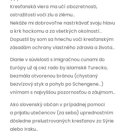
Kresťanská viera ma učí obozretnosti,
ostražitosti voči zlu a zlému…
Nekáže mi dobrovoľne nastrkávať svoju hlavu
a krk hockomu a za všetkých okolností…
Dopustil by som sa hriechu voči kresťanským
zásadám ochrany vlastného zdravia a života…
Dianie v súvislosti s imigračnou cunami do
Európy už aj cez rado by islamské Turecko,
bezmála otvorenou bránou (chystaný
bezvízový styk a pohyb po Schengene…)
vnímam s najvyššou pozornosťou a záujmom…
Ako slovenský občan v prípadnej pomoci
a prijatiu utečencov (za seba) uprednostním
dôsledne prelustrovaných kresťanov zo Sýrie
alebo Iraku…