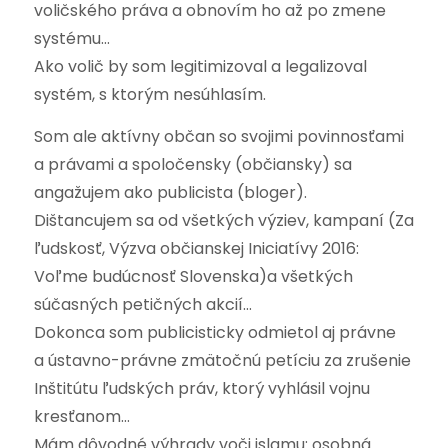
voličského práva a obnovím ho až po zmene
systému…
Ako volič by som legitimizoval a legalizoval
systém, s ktorým nesúhlasím.
Som ale aktívny občan so svojimi povinnosťami
a právami a spoločensky (občiansky) sa
angažujem ako publicista (bloger).
Dištancujem sa od všetkých výziev, kampaní (Za
ľudskosť, Výzva občianskej Iniciatívy 2016:
Voľme budúcnosť Slovenska)a všetkých
súčasných petičných akcií…
Dokonca som publicisticky odmietol aj právne
a ústavno-právne zmätočnú petíciu za zrušenie
Inštitútu ľudských práv, ktorý vyhlásil vojnu
kresťanom…
Mám dôvodné výhrady voči islamu: osobná