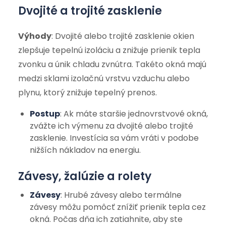
Dvojité a trojité zasklenie
Výhody
: Dvojité alebo trojité zasklenie okien
zlepšuje tepelnú izoláciu a znižuje prienik tepla
zvonku a únik chladu zvnútra. Takéto okná majú
medzi sklami izolačnú vrstvu vzduchu alebo
plynu, ktorý znižuje tepelný prenos.
Postup
: Ak máte staršie jednovrstvové okná,
zvážte ich výmenu za dvojité alebo trojité
zasklenie. Investícia sa vám vráti v podobe
nižších nákladov na energiu.
Závesy, žalúzie a rolety
Závesy
: Hrubé závesy alebo termálne
závesy môžu pomôcť znížiť prienik tepla cez
okná. Počas dňa ich zatiahnite, aby ste