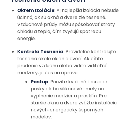
Okrem Izolácie
: Aj najlepšia izolácia nebude
účinná, ak sú okná a dvere zle tesnené.
Vzduchové prúdy môžu spôsobovať straty
chladu a tepla, čím zvyšujú spotrebu
energie.
Kontrola Tesnenia
: Pravidelne kontrolujte
tesnenia okolo okien a dverí. Ak cítite
prúdenie vzduchu alebo vidíte viditeľné
medzery, je čas na opravu.
Postup
: Použite kvalitné tesniace
pásky alebo silikónové tmely na
vyplnenie medzier a prasklín. Pre
staršie okná a dvere zvážte inštaláciu
nových, energeticky úsporných
modelov.