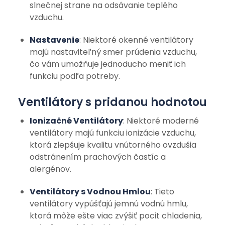
slnečnej strane na odsávanie teplého
vzduchu.
Nastavenie
: Niektoré okenné ventilátory
majú nastaviteľný smer prúdenia vzduchu,
čo vám umožňuje jednoducho meniť ich
funkciu podľa potreby.
Ventilátory s pridanou hodnotou
Ionizačné Ventilátory
: Niektoré moderné
ventilátory majú funkciu ionizácie vzduchu,
ktorá zlepšuje kvalitu vnútorného ovzdušia
odstránením prachových častíc a
alergénov.
Ventilátory s Vodnou Hmlou
: Tieto
ventilátory vypúšťajú jemnú vodnú hmlu,
ktorá môže ešte viac zvýšiť pocit chladenia,