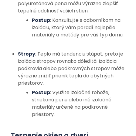
polyuretánová pena môžu výrazne zlepšiť
tepelnú odolnosť vašich stien.
Postup
: Konzultujte s odborníkom na
izoláciu, ktorý vám poradí najlepšie
materiály a metódy pre váš typ domu.
Stropy
: Teplo má tendenciu stúpať, preto je
izolácia stropov rovnako dôležitá. Izolácia
podkrovia alebo podkrovných stropov môže
výrazne znížiť prienik tepla do obytných
priestorov.
Postup
: Využite izolačné rohože,
striekanú penu alebo iné izolačné
materiály určené na podkrovné
priestory.
Tesnenie okien a dverí