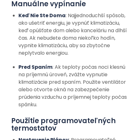
Manuálne vypínanie
Keď Nie Ste Doma
: Najjednoduchší spôsob,
ako ušetriť energiu, je vypnúť klimatizáciu,
keď opúšťate dom alebo kanceláriu na dlhší
čas. Ak nebudete doma niekoľko hodín,
vypnite klimatizáciu, aby sa zbytočne
neplytvalo energiou.
Pred Spaním
: Ak teploty počas noci klesnú
na príjemnú úroveň, zvážte vypnutie
klimatizácie pred spaním. Použite ventilátor
alebo otvorte okná na zabezpečenie
prúdenia vzduchu a príjemnej teploty počas
spánku.
Použitie programovateľných
termostatov
Nastavenie Plánov
: Programovateľné