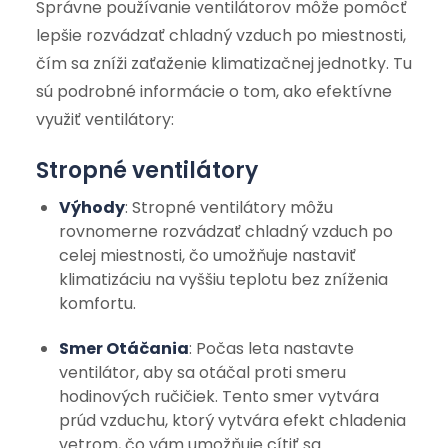
Správne používanie ventilátorov môže pomôcť
lepšie rozvádzať chladný vzduch po miestnosti,
čím sa zníži zaťaženie klimatizačnej jednotky. Tu
sú podrobné informácie o tom, ako efektívne
využiť ventilátory:
Stropné ventilátory
Výhody
: Stropné ventilátory môžu
rovnomerne rozvádzať chladný vzduch po
celej miestnosti, čo umožňuje nastaviť
klimatizáciu na vyššiu teplotu bez zníženia
komfortu.
Smer Otáčania
: Počas leta nastavte
ventilátor, aby sa otáčal proti smeru
hodinových ručičiek. Tento smer vytvára
prúd vzduchu, ktorý vytvára efekt chladenia
vetrom, čo vám umožňuje cítiť sa