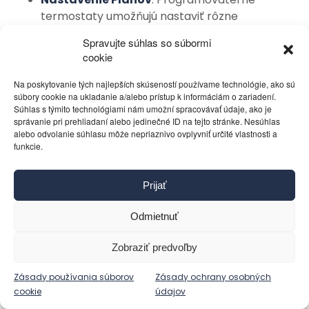
termostaty umožňujú nastaviť rôzne
teplotné plány pre rôzne časti dňa. Môžete
Spravujte súhlas so súbormi
naprogramovať termostat tak, aby znižoval
cookie
alebo vypínal klimatizáciu, keď nie ste doma,
a znovu ju zapol tesne pred vaším
Na poskytovanie tých najlepších skúseností používame technológie, ako sú
súbory cookie na ukladanie a/alebo prístup k informáciám o zariadení.
príchodom.
Súhlas s týmito technológiami nám umožní spracovávať údaje, ako je
Denný Rozvrh
: Napríklad, nastavte
správanie pri prehliadaní alebo jedinečné ID na tejto stránke. Nesúhlas
alebo odvolanie súhlasu môže nepriaznivo ovplyvniť určité vlastnosti a
termostat na vyššiu teplotu alebo ho
funkcie.
vypnite počas pracovného dňa a
nastavte ho na nižšiu teplotu, aby sa
zapol tesne predtým, ako sa vrátite
Prijať
domov.
Odmietnuť
Nočný Rozvrh
: Naprogramujte
Zobraziť predvoľby
termostat na zvýšenie teploty alebo
vypnutie klimatizácie v noci, keď
Zásady používania súborov
Zásady ochrany osobných
teploty prirodzene klesajú a spánok v
cookie
údajov
mierne vyššej teplote môže byť stále