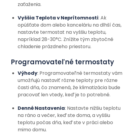
zaťaženia.
Vyššia Teplota v Neprítomnosti
: Ak
opúšťate dom alebo kanceláriu na dlhší čas,
nastavte termostat na vyššiu teplotu,
napríklad 28-30°C. Znížite tým zbytočné
chladenie prázdneho priestoru.
Programovateľné termostaty
Výhody
: Programovateľné termostaty vám
umožňujú nastaviť rôzne teploty pre rôzne
časti dňa, čo znamená, že klimatizácia bude
pracovať len vtedy, keď je to potrebné.
Denné Nastavenia
: Nastavte nižšiu teplotu
na ráno a večer, keď ste doma, a vyššiu
teplotu počas dňa, keď ste v práci alebo
mimo domu.