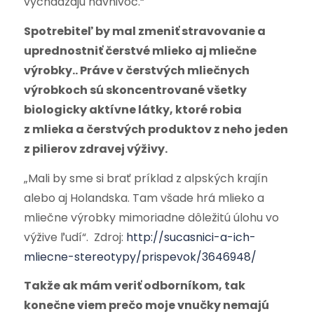
vychádzajú navnivoč.“
Spotrebiteľ by mal zmeniť stravovanie a
uprednostniť čerstvé mlieko aj mliečne
výrobky.. Práve v čerstvých mliečnych
výrobkoch sú skoncentrované všetky
biologicky aktívne látky, ktoré robia
z mlieka a čerstvých produktov z neho jeden
z pilierov zdravej výživy.
„Mali by sme si brať príklad z alpských krajín
alebo aj Holandska. Tam všade hrá mlieko a
mliečne výrobky mimoriadne dôležitú úlohu vo
výžive ľudí“. Zdroj:
http://sucasnici-a-ich-
mliecne-stereotypy/prispevok/3646948/
Takže ak mám veriť odborníkom, tak
konečne viem prečo moje vnučky nemajú