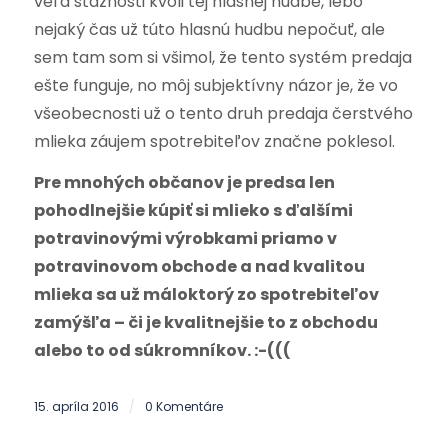
veľa sťažnosti kvôli tej hlasnej hudbe, lebo
nejaký čas už túto hlasnú hudbu nepočuť, ale
sem tam som si všimol, že tento systém predaja
ešte funguje, no môj subjektívny názor je, že vo
všeobecnosti už o tento druh predaja čerstvého
mlieka záujem spotrebiteľov značne poklesol.
Pre mnohých občanov je predsa len
pohodlnejšie kúpiť si mlieko s ďalšími
potravinovými výrobkami priamo v
potravinovom obchode a nad kvalitou
mlieka sa už máloktorý zo spotrebiteľov
zamýšľa – či je kvalitnejšie to z obchodu
alebo to od súkromníkov. :-(((
15. apríla 2016
0 Komentáre
/