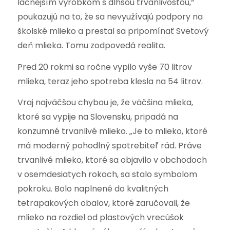
lacnejším výrobkom s dlhšou trvanlivosťou,“
poukazujú na to, že sa nevyužívajú podpory na
školské mlieko a prestal sa pripomínať Svetový
deň mlieka. Tomu zodpovedá realita.
Pred 20 rokmi sa ročne vypilo vyše 70 litrov
mlieka, teraz jeho spotreba klesla na 54 litrov.
Vraj najväčšou chybou je, že väčšina mlieka,
ktoré sa vypije na Slovensku, pripadá na
konzumné trvanlivé mlieko. „Je to mlieko, ktoré
má moderný pohodlný spotrebiteľ rád. Práve
trvanlivé mlieko, ktoré sa objavilo v obchodoch
v osemdesiatych rokoch, sa stalo symbolom
pokroku. Bolo naplnené do kvalitných
tetrapakových obalov, ktoré zaručovali, že
mlieko na rozdiel od plastových vrecúšok