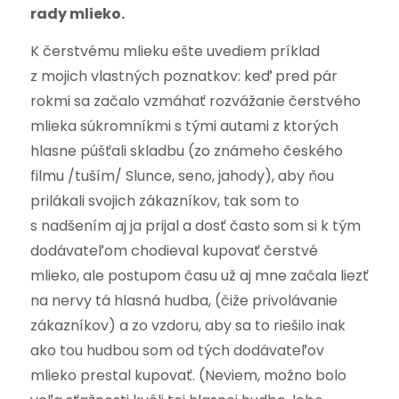
rady mlieko.
K čerstvému mlieku ešte uvediem príklad
z mojich vlastných poznatkov: keď pred pár
rokmi sa začalo vzmáhať rozvážanie čerstvého
mlieka súkromníkmi s tými autami z ktorých
hlasne púšťali skladbu (zo známeho českého
filmu /tuším/ Slunce, seno, jahody), aby ňou
prilákali svojich zákazníkov, tak som to
s nadšením aj ja prijal a dosť často som si k tým
dodávateľom chodieval kupovať čerstvé
mlieko, ale postupom času už aj mne začala liezť
na nervy tá hlasná hudba, (čiže privolávanie
zákazníkov) a zo vzdoru, aby sa to riešilo inak
ako tou hudbou som od tých dodávateľov
mlieko prestal kupovať. (Neviem, možno bolo