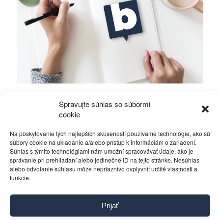
Položili ste si otázku, kedy naposledy boli za
Spravujte súhlas so súbormi
vami vaši politici?!
cookie
Na poskytovanie tých najlepších skúseností používame technológie, ako sú
Rôzne
27. apríla 2016
súbory cookie na ukladanie a/alebo prístup k informáciám o zariadení.
Súhlas s týmito technológiami nám umožní spracovávať údaje, ako je
správanie pri prehliadaní alebo jedinečné ID na tejto stránke. Nesúhlas
alebo odvolanie súhlasu môže nepriaznivo ovplyvniť určité vlastnosti a
funkcie.
Kontakt
Prijať
Pravidlá používania