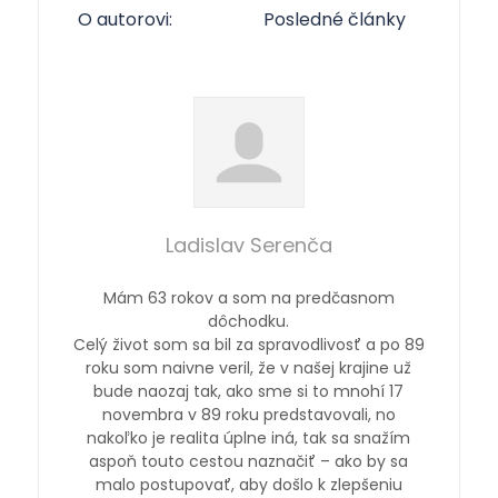
O autorovi:
Posledné články
Ladislav Serenča
Mám 63 rokov a som na predčasnom
dôchodku.
Celý život som sa bil za spravodlivosť a po 89
roku som naivne veril, že v našej krajine už
bude naozaj tak, ako sme si to mnohí 17
novembra v 89 roku predstavovali, no
nakoľko je realita úplne iná, tak sa snažím
aspoň touto cestou naznačiť – ako by sa
malo postupovať, aby došlo k zlepšeniu