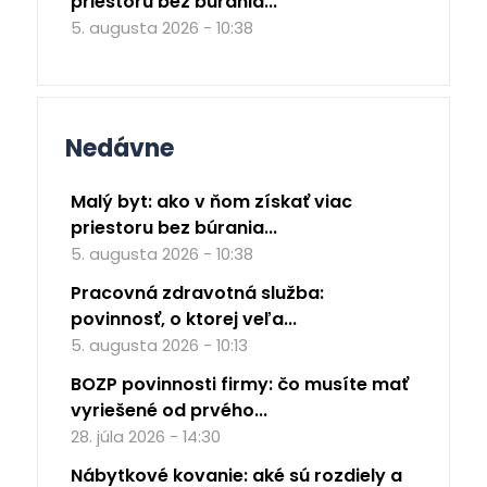
priestoru bez búrania...
5. augusta 2026 - 10:38
Nedávne
Malý byt: ako v ňom získať viac
priestoru bez búrania...
5. augusta 2026 - 10:38
Pracovná zdravotná služba:
povinnosť, o ktorej veľa...
5. augusta 2026 - 10:13
BOZP povinnosti firmy: čo musíte mať
vyriešené od prvého...
28. júla 2026 - 14:30
Nábytkové kovanie: aké sú rozdiely a