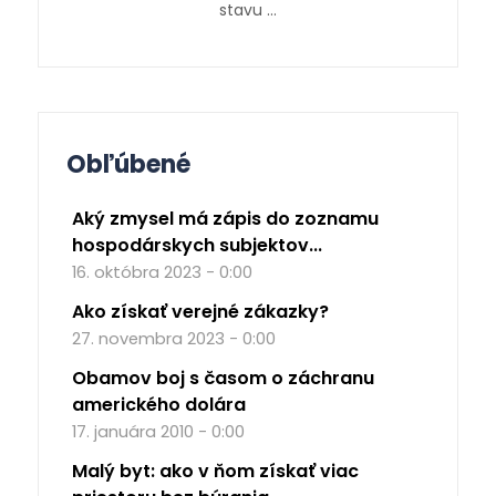
stavu …
Obľúbené
Aký zmysel má zápis do zoznamu
hospodárskych subjektov...
16. októbra 2023 - 0:00
Ako získať verejné zákazky?
27. novembra 2023 - 0:00
Obamov boj s časom o záchranu
amerického dolára
17. januára 2010 - 0:00
Malý byt: ako v ňom získať viac