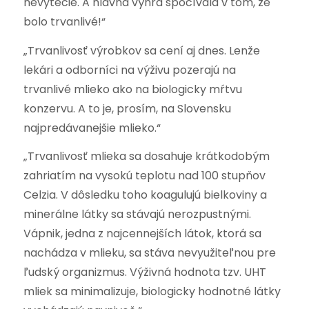
nevytečie. A hlavná výhra spočívala v tom, že
bolo trvanlivé!“
„Trvanlivosť výrobkov sa cení aj dnes. Lenže
lekári a odborníci na výživu pozerajú na
trvanlivé mlieko ako na biologicky mŕtvu
konzervu. A to je, prosím, na Slovensku
najpredávanejšie mlieko.“
„Trvanlivosť mlieka sa dosahuje krátkodobým
zahriatím na vysokú teplotu nad 100 stupňov
Celzia. V dôsledku toho koagulujú bielkoviny a
minerálne látky sa stávajú nerozpustnými.
Vápnik, jedna z najcennejších látok, ktorá sa
nachádza v mlieku, sa stáva nevyužiteľnou pre
ľudský organizmus. Výživná hodnota tzv. UHT
mliek sa minimalizuje, biologicky hodnotné látky