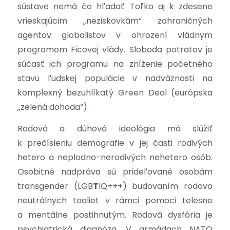
sústave nemá čo hľadať. Toľko aj k zdesene
vrieskajúcim „neziskovkám“ zahraničných
agentov globalistov v ohrození vládnym
programom Ficovej vlády. Sloboda potratov je
súčasť ich programu na zníženie početného
stavu ľudskej populácie v nadväznosti na
komplexný bezuhlíkatý Green Deal (európska
„zelená dohoda“).
Rodová a dúhová ideológia má slúžiť
k prečísleniu demografie v jej časti rodivých
hetero a neplodno-nerodivých nehetero osôb.
Osobitné nadpráva sú prideľované osobám
transgender (LGB
T
IQ+++) budovaním rodovo
neutrálnych toaliet v rámci pomoci telesne
a mentálne postihnutým. Rodová dysfória je
psychiatrická diagnóza. V armádach NATO