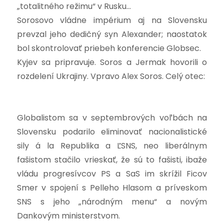
„totalitného režimu“ v Rusku…
Sorosovo vládne impérium aj na Slovensku
prevzal jeho dedičný syn Alexander; naostatok
bol skontrolovať priebeh konferencie Globsec.
Kyjev sa pripravuje. Soros a Jermak hovorili o
rozdelen
í Ukrajiny. Vpravo Alex Soros. Celý otec:
Globalistom sa v septembrových voľbách na
Slovensku podarilo eliminovať nacionalistické
sily á la Republika a ĽSNS, neo liberálnym
fašistom stačilo vrieskať, že sú to fašisti, ibaže
vládu progresívcov PS a SaS im skrížil Ficov
Smer v spojení s Pelleho Hlasom a príveskom
SNS s jeho „národným menu“ a novým
Dankovým ministerstvom.