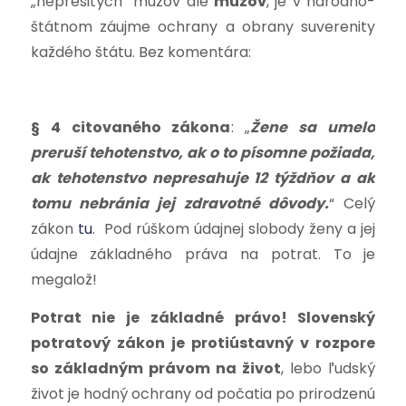
„neprešitých“ mužov ale
mužov
, je v národno-
štátnom záujme ochrany a obrany suverenity
každého štátu. Bez komentára:
§ 4 citovaného zákona
: „
Žene sa umelo
preruší tehotenstvo, ak o to písomne požiada,
ak tehotenstvo nepresahuje 12 týždňov a ak
tomu nebránia jej zdravotné dôvody.
“ Celý
zákon
tu
.
Pod rúškom údajnej slobody ženy a jej
údajne základného práva na potrat. To je
megalož!
Potrat nie je základné právo! Slovenský
potratový zákon je protiústavný v rozpore
so základným právom na život
, lebo ľudský
život je hodný ochrany od počatia po prirodzenú