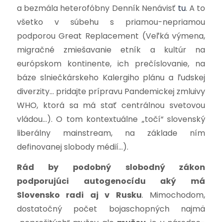
a bezmála heterofóbny Denník Nenávisť
tu
. A to
všetko v súbehu s priamou-nepriamou
podporou Great Replacement (Veľká výmena,
migračné zmiešavanie etník a kultúr na
európskom kontinente, ich prečíslovanie, na
báze slniečkárskeho Kalergiho plánu a ľudskej
diverzity… pridajte prípravu Pandemickej zmluivy
WHO, ktorá sa má stať centrálnou svetovou
vládou…). O tom kontextuálne „točí“ slovenský
liberálny mainstream, na základe ním
definovanej slobody médií…).
Rád by podobný slobodný zákon
podporujúci autogenocídu aký má
Slovensko radi aj v Rusku
. Mimochodom,
dostatočný počet bojaschopných najmä