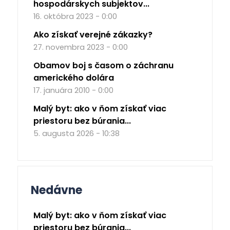
hospodárskych subjektov...
16. októbra 2023 - 0:00
Ako získať verejné zákazky?
27. novembra 2023 - 0:00
Obamov boj s časom o záchranu
amerického dolára
17. januára 2010 - 0:00
Malý byt: ako v ňom získať viac
priestoru bez búrania...
5. augusta 2026 - 10:38
Nedávne
Malý byt: ako v ňom získať viac
priestoru bez búrania...