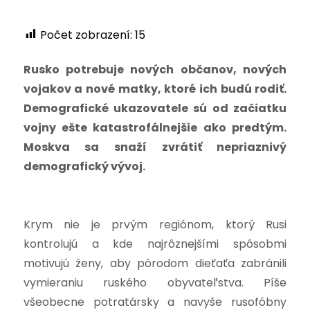
Počet zobrazení:
15
Rusko potrebuje nových občanov, nových
vojakov a nové matky, ktoré ich budú rodiť.
Demografické ukazovatele sú od začiatku
vojny ešte katastrofálnejšie ako predtým.
Moskva sa snaží zvrátiť nepriaznivý
demografický vývoj.
Krym nie je prvým regiónom, ktorý Rusi
kontrolujú a kde najrôznejšími spôsobmi
motivujú ženy, aby pôrodom dieťaťa zabránili
vymieraniu ruského obyvateľstva. Píše
všeobecne potratársky a navyše rusofóbny