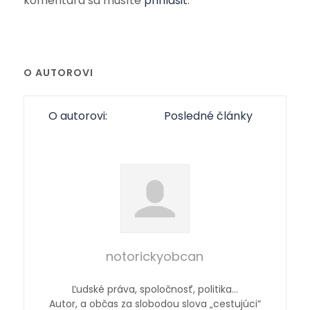
komentára sa musíte
prihlásiť
.
O AUTOROVI
O autorovi:
Posledné články
notorickyobcan
Ľudské práva, spoločnosť, politika…
Autor, a občas za slobodou slova „cestujúci“