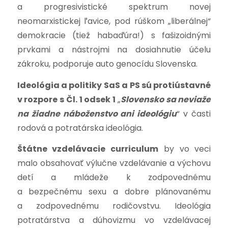
a progresivistické spektrum novej
neomarxistickej ľavice, pod rúškom „liberálnej“
demokracie (tiež habaďúra!) s fašizoidnými
prvkami a nástrojmi na dosiahnutie účelu
zákroku, podporuje auto genocídu Slovenska.
Ideológia a politiky SaS a PS sú protiústavné
v rozpore s
Čl. 1 odsek 1
„
Slovensko sa neviaže
na žiadne náboženstvo ani ideológiu
“ v časti
rodová a potratárska ideológia.
Štátne vzdelávacie curriculum
by vo veci
malo obsahovať výlučne vzdelávanie a výchovu
detí a mládeže k zodpovednému
a bezpečnému sexu a dobre plánovanému
a zodpovednému rodičovstvu. Ideológia
potratárstva a dúhovizmu vo vzdelávacej