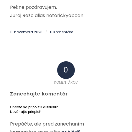
Pekne pozdravujem.
Juraj Režo alias notorickyobcan
11. novembra 2023
0 Komentáre
/
0
KOMENTÁROV
Zanechajte komentár
Chcete sa pripojiť k diskusii?
Neváhajte prispieť!
Prepáčte, ale pred zanechaním