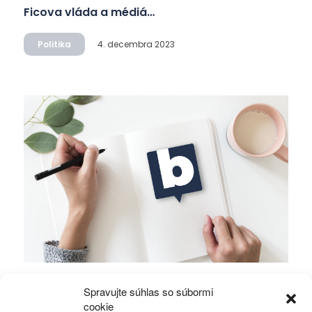
Ficova vláda a médiá…
Politika
4. decembra 2023
Mierové rozhovory vedú Zalužný s
Spravujte súhlas so súbormi
Gerasimovom?
cookie