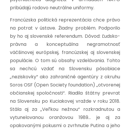
pribúdajú rodovo neutrálne uniformy.
Francúzska politická reprezentácia chce právo
na potrat v ústave. Žiadny problém. Podporilo
by ho aj slovenské referendum. Dôvod: Ľudsko-
právna a konceptuálna negramotnosť
väčšinovej európskej, francúzskej aj slovenskej
populácie. O tom sú obsahy vzdelávania. Tohto
sa nechcú vzdať na Slovensku pôsobiace
„neziskovky“ ako zahraničné agentúry z okruhu
Soros OSF (Open Society foundation) „otvorenej
občianskej spoločnosti“. Riadila štátny prevrat
na Slovensku po Kuciakovej vražde v roku 2018.
Stála aj za „Veľkou nežnou“ rozkradnutou a
vytunelovanou oranžovou 1989… je aj za
opakovanými pokusmi o zvrhnutie Putina a jeho