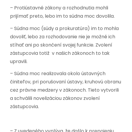
– Protiústavné zákony a rozhodnutia mohli
prijímať preto, lebo im to súdna moc dovolila.
– Súdna moc (súdy a prokuratúra) im to mohla
dovoliť, lebo za rozhodovanie nie je možné ich
stíhať ani po skončení svojej funkcie. Zvolení
zástupcovia totiž v našich zákonoch to tak
upravili.
– Súdna moc realizovala okolo ústavných
činiteľov, pri porušovaní ústavy, kruhovú obranu
cez právne medzery v zákonoch. Tieto vytvorili
a schválili novelizáciou zákonov zvolení
zástupcovia.
– Z uvedeného vyplýva, že došlo k prepojeniu