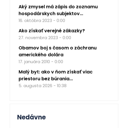
Aký zmysel má zápis do zoznamu
hospodárskych subjektov...
16. októbra 2023 - 0:00
Ako získať verejné zákazky?
27. novembra 2023 - 0:00
Obamov boj s časom o záchranu
amerického dolára
17. januára 2010 - 0:00
Malý byt: ako v ňom získať viac
priestoru bez búrania...
5. augusta 2026 - 10:38
Nedávne