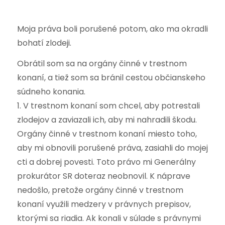
Moja práva boli porušené potom, ako ma okradli
bohatí zlodeji.
Obrátil som sa na orgány činné v trestnom
konaní, a tiež som sa bránil cestou občianskeho
súdneho konania.
1. V trestnom konaní som chcel, aby potrestali
zlodejov a zaviazali ich, aby mi nahradili škodu.
Orgány činné v trestnom konaní miesto toho,
aby mi obnovili porušené práva, zasiahli do mojej
cti a dobrej povesti. Toto právo mi Generálny
prokurátor SR doteraz neobnovil. K náprave
nedošlo, pretože orgány činné v trestnom
konaní využili medzery v právnych prepisov,
ktorými sa riadia. Ak konali v súlade s právnymi