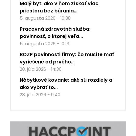
Malý byt: ako v ňom získať viac
priestoru bez búrania...
5. augusta 2026 - 10:38
Pracovná zdravotná služba:
povinnosť, o ktorej veľa...
5. augusta 2026 - 10:13
BOZP povinnosti firmy: čo musíte mať
vyriešené od prvého...
28. júla 2026 - 14:30
Nábytkové kovanie: aké sú rozdiely a
ako vybrať to...
28. júla 2026 - 9:40