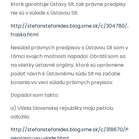
ktoré garantuje Ústavy SR, tak právne predpisy
nie sú v súlade s Ústavou SR.
http://stefanstefanides.blog.sme.sk/c/304780/Just
fraska.html
Nesúlad právnych predpisov s Ústavou SR som v
rámci svojich možnosti napadol. Obrátil som sa
na všetky ústavné orgány, ktoré sú oprávnene
podať návrh k Ústavnému súdu SR na začatie
konania vo veci súladu právnych prepisov.
Dopadol som takto:
a) Vláda Slovenskej republiky moju petíciu
odložila.
http://stefanstefanides.blog.sme.sk/c/318670/Petic
nepravo-vo-vlade.html