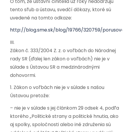
O tom, že ústavní činitelia už roky nedodržujú
tento sľub a ústavu, svedčí dôkazy, ktoré sú
uvedené na tomto odkaze:
http://blog.sme.sk/blog/19766/320759/porusovanie
III.
Zákon č. 333/2004 Z. z. o voľbách do Národnej
rady SR (ďalej len zákon o voľbách) nie je v
súlade s Ústavou SR a medzinárodnými
dohovormi.
1. Zákon o voľbách nie je v súlade s našou
Ústavou pretože:
– nie je v súlade s jej článkom 29 odsek 4, podľa
ktorého „Politické strany a politické hnutia, ako
aj spolky, spoločnosti alebo iné združenia sú