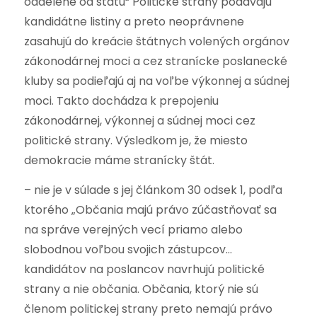
oddelené od štátu“ Politické strany podávajú
kandidátne listiny a preto neoprávnene
zasahujú do kreácie štátnych volených orgánov
zákonodárnej moci a cez stranícke poslanecké
kluby sa podieľajú aj na voľbe výkonnej a súdnej
moci. Takto dochádza k prepojeniu
zákonodárnej, výkonnej a súdnej moci cez
politické strany. Výsledkom je, že miesto
demokracie máme stranícky štát.
– nie je v súlade s jej článkom 30 odsek 1, podľa
ktorého „Občania majú právo zúčastňovať sa
na správe verejných vecí priamo alebo
slobodnou voľbou svojich zástupcov…
kandidátov na poslancov navrhujú politické
strany a nie občania. Občania, ktorý nie sú
členom politickej strany preto nemajú právo