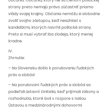
občania. Občania, ktorý nie sú členom politickej
strany preto nemajú právo zúčastniť priamo
vlády svojej krajiny. Občania nemôžu si slobodne
zvoliť svojho zástupcu, keď nesúhlasí s
kandidátmi, ktorých navrhli politické strany.
Preto si musí vybrať iba zlodeja, ktorý menej
kradne.
IV.
Zhrnutie:
– Na Slovensku došlo k porušovaniu ľudských
práv a slobôd
– Na porušovaní ľudských práv a slobôd sa
podieľali ústavní činitelia, keď prijímali zákony a
rozhodnutia, ktoré boli v rozpore s našou
Ústavou a medzinárodnými dohovormi