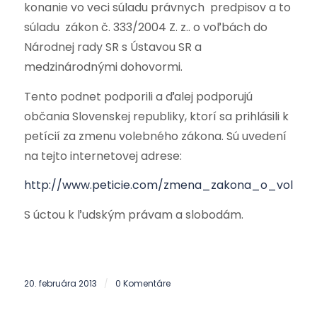
konanie vo veci súladu právnych predpisov a to
súladu zákon č. 333/2004 Z. z.. o voľbách do
Národnej rady SR s Ústavou SR a
medzinárodnými dohovormi.
Tento podnet podporili a ďalej podporujú
občania Slovenskej republiky, ktorí sa prihlásili k
petícií za zmenu volebného zákona. Sú uvedení
na tejto internetovej adrese:
http://www.peticie.com/zmena_zakona_o_volbac
S úctou k ľudským právam a slobodám.
20. februára 2013
0 Komentáre
/