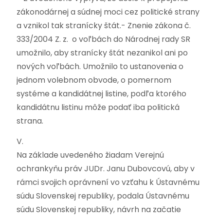
zákonodárnej a súdnej moci cez politické strany
a vznikol tak stranícky štát.- Znenie zákona č.
333/2004 Z. z. o voľbách do Národnej rady SR
umožnilo, aby stranícky štát nezanikol ani po
nových voľbách. Umožnilo to ustanovenia o
jednom volebnom obvode, o pomernom
systéme a kandidátnej listine, podľa ktorého
kandidátnu listinu môže podať iba politická
strana.
V.
Na základe uvedeného žiadam Verejnú
ochrankyňu práv JUDr. Janu Dubovcovú, aby v
rámci svojich oprávnení vo vzťahu k Ústavnému
súdu Slovenskej republiky, podala Ústavnému
súdu Slovenskej republiky, návrh na začatie