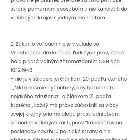
právo nie je priame, pretože sa volia politické
strany pomerným spôsobom a nie kandidáti do
volebných krajov s jedným mandátom.
2. Zákon o voľbách nie je v súlade so
Všeobecnou deklaráciou ľudských práv, ktorá
bola prijatá Valným zhromaždením OSN dňa
10.12.1948
– nie je v súlade s jej článkom 20, podľa ktorého
„„Nikto nesmie byť nútený, aby bol členom
nejakého združenia“ a článkom 21, podľa
ktorého „Každý má právo zúčastniť sa vlády
svojej krajiny priamo alebo prostredníctvom
slobodne volených zástupcov.“Kandidátov na
poslancov navrhujú politické strany a nie