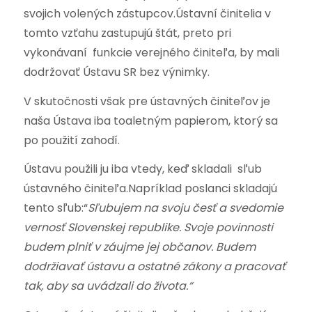
svojich volených zástupcov.Ústavní činitelia v
tomto vzťahu zastupujú štát, preto pri
vykonávaní funkcie verejného činiteľa, by mali
dodržovať Ústavu SR bez výnimky.
V skutočnosti však pre ústavných činiteľov je
naša Ústava iba toaletným papierom, ktorý sa
po použití zahodí.
Ústavu použili ju iba vtedy, keď skladali sľub
ústavného činiteľa.Napríklad poslanci skladajú
tento sľub:“
Sľubujem na svoju česť a svedomie
vernosť Slovenskej republike. Svoje povinnosti
budem plniť v záujme jej občanov. Budem
dodržiavať ústavu a ostatné zákony a pracovať
tak, aby sa uvádzali do života.“