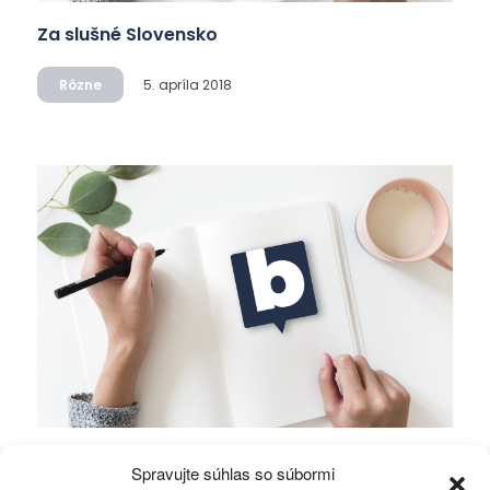
Za slušné Slovensko
Rôzne
5. apríla 2018
Prečo sme druhou najskorumpovanejšou
Spravujte súhlas so súbormi
krajinou celej Európy?