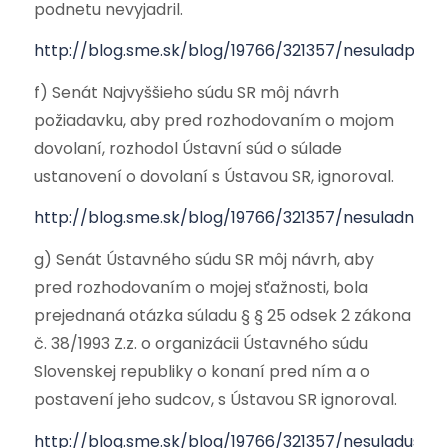
podnetu nevyjadril.
http://blog.sme.sk/blog/19766/321357/nesuladprezi
f) Senát Najvyššieho súdu SR môj návrh
požiadavku, aby pred rozhodovaním o mojom
dovolaní, rozhodol Ústavní súd o súlade
ustanovení o dovolaní s Ústavou SR, ignoroval.
http://blog.sme.sk/blog/19766/321357/nesuladns.pd
g) Senát Ústavného súdu SR môj návrh, aby
pred rozhodovaním o mojej sťažnosti, bola
prejednaná otázka súladu § § 25 odsek 2 zákona
č. 38/1993 Z.z. o organizácii Ústavného súdu
Slovenskej republiky o konaní pred ním a o
postavení jeho sudcov, s Ústavou SR ignoroval.
http://blog.sme.sk/blog/19766/321357/nesuladus.pd