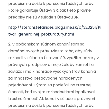
predpismi a došlo k porušeniu ľudských práv,
ktoré garantuje Ústavy SR, tak tieto právne
predpisy nie sú v súlade s Ústavou SR.
http://stefanstefanides.blog.sme.sk/c/320251/Prav
tvar-generalnej-prokuratury.html
2. V občianskom súdnom konaní som sa
domáhal svojich práv. Miesto toho, aby súdy
rozhodli v súlade s Ústavou SR, využili medzery v
právnych predpisov a moje žaloby zamietli a
zaviazali ma k náhrade vysokých trov konania
za množstvo bezdôvodne nariadených
pojednávaní. Týmto sa podieľali na trestnej
činnosti, keď svojim rozhodnutiami legalizovali
trestnú činnosť. Ak konali v súlade s právnymi
predpismi a došlo k porušeniu ľudských práv,