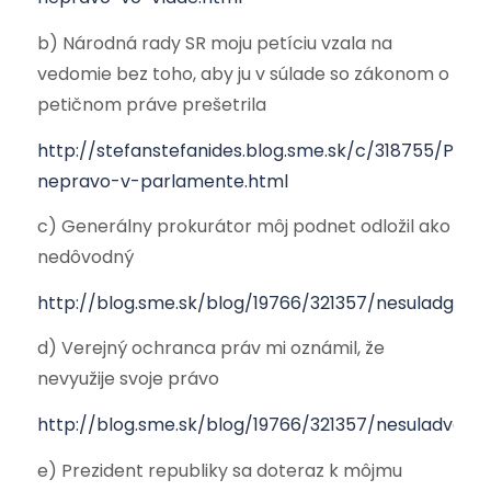
b) Národná rady SR moju petíciu vzala na
vedomie bez toho, aby ju v súlade so zákonom o
petičnom práve prešetrila
http://stefanstefanides.blog.sme.sk/c/318755/Petic
nepravo-v-parlamente.html
c) Generálny prokurátor môj podnet odložil ako
nedôvodný
http://blog.sme.sk/blog/19766/321357/nesuladgp.pd
d) Verejný ochranca práv mi oznámil, že
nevyužije svoje právo
http://blog.sme.sk/blog/19766/321357/nesuladvop.p
e) Prezident republiky sa doteraz k môjmu